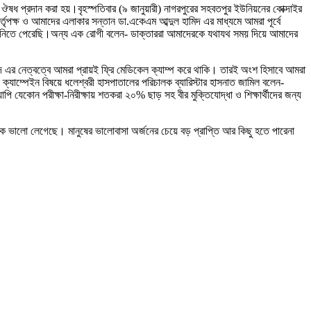
য় ঔষধ প্রদান করা হয়।বৃহস্পতিবার (৯ জানুয়ারী) নাগরপুরের সহবতপুর ইউনিয়নের কোক্দাইর
র্তৃপক্ষ ও আমাদের এলাকার সন্তান ডা.একেএম আব্দুল হামিদ এর মাধ্যমে আমরা পূর্বে
ৎসা নিতে পেরেছি।অন্য এক রোগী বলেন- ডাক্তাররা আমাদেরকে যথাযথ সময় দিয়ে আমাদের
ামিদ এর নেত্বত্বে আমরা প্রায়ই ফ্রি মেডিকেল ক্যাম্প করে থাকি। তারই অংশ হিসাবে আমরা
াম্পেইন বিষয়ে ধলেশ্বরী হাসপাতালের পরিচালক ব্যারিস্টার হাসনাত জামিল বলেন-
ি যেকোন পরীক্ষা-নিরীক্ষায় শতকরা ২০% ছাড় সহ বীর মুক্তিযোদ্ধা ও শিক্ষার্থীদের জন্য
েক ভালো লেগেছে। মানুষের ভালোবাসা অর্জনের চেয়ে বড় প্রাপ্তি আর কিছু হতে পারেনা