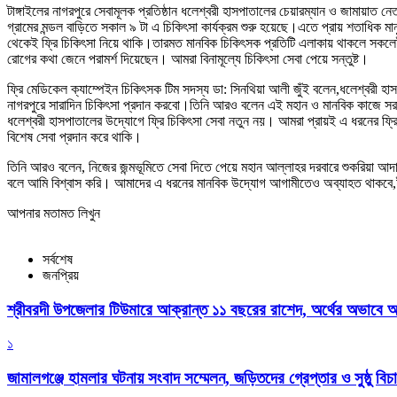
টাঙ্গাইলের নাগরপুরে সেবামূলক প্রতিষ্ঠান ধলেশ্বরী হাসপাতালের চেয়ারম্যান ও জামায়াত
গ্রামের মন্ডল বাড়িতে সকাল ৯ টা এ চিকিৎসা কার্যক্রম শুরু হয়েছে।এতে প্রায় শতাধিক মান
থেকেই ফ্রি চিকিৎসা নিয়ে থাকি।তারমত মানবিক চিকিৎসক প্রতিটি এলাকায় থাকলে সকলেই
রোগের কথা জেনে পরামর্শ দিয়েছেন। আমরা বিনামূল্যে চিকিৎসা সেবা পেয়ে সন্তুষ্ট।
ফ্রি মেডিকেল ক্যাম্পেইন চিকিৎসক টিম সদস্য ডা: সিনথিয়া আলী জুঁই বলেন,ধলেশ্বরী হাস
নাগরপুরে সারাদিন চিকিৎসা প্রদান করবো।তিনি আরও বলেন এই মহান ও মানবিক কাজে সরা
ধলেশ্বরী হাসপাতালের উদ্যোগে ফ্রি চিকিৎসা সেবা নতুন নয়। আমরা প্রায়ই এ ধরনের ফ্রি 
বিশেষ সেবা প্রদান করে থাকি।
তিনি আরও বলেন, নিজের জন্মভূমিতে সেবা দিতে পেয়ে মহান আল্লাহর দরবারে শুকরিয়া আদ
বলে আমি বিশ্বাস করি। আমাদের এ ধরনের মানবিক উদ্যোগ আগামীতেও অব্যাহত থাকব
আপনার মতামত লিখুন
সর্বশেষ
জনপ্রিয়
শ্রীবরদী উপজেলার টিউমারে আক্রান্ত ১১ বছরের রাশেদ, অর্থের অভাবে অন
১
জামালগঞ্জে হামলার ঘটনায় সংবাদ সম্মেলন, জড়িতদের গ্রেপ্তার ও সুষ্ঠু বিচা