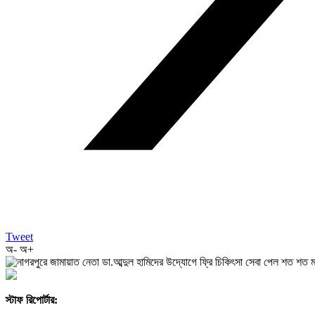
Tweet
অ-
অ+
স্টাফ রিপোর্টার: