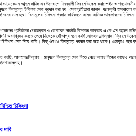
 নেতা ডা.একেএম আব্দুল হামিদ এর উদ্যোগে দিনব্যাপী ফ্রি মেডিকেল ক্যাম্পেইন ও প্রয়োজনী
ুষকে বিনামূল্যে চিকিৎসা সেবা প্রদান করা হয়।সেবাগ্রহীতারা জানান- ধলেশ্বরী হাসপাতাল ক
 জন্য ভাল হত। বিনামূল্যে চিকিৎসা প্রদান কার্যক্রমে আমরা অভিজ্ঞ ডাক্তারদের চিকি
পাতালের প্রতিষ্ঠাতা চেয়ারম্যান ও জেনারেল সার্জারি বিশেষজ্ঞ ডাক্তার এ কে এম আব্দুল হ
সরি অংশগ্রহন করতে পেয়ে নিজেকে সৌভাগ্য মনে করছি,আলহামদুলিল্লাহ।ফ্রি মেডিকেল ক্য
চিকিৎসা সেবা দিয়ে থাকি। কিছু ঔষধও বিনামূল্যে প্রদান করা হয়ে থাকে। এছাড়াও বছর ব্যাপ
ায় করছি, আলহামদুলিল্লাহ। মানুষকে বিনামূল্যে সেবা দিতে পেরে আমার নিজের কাছেও অন
ে,ইনশাআল্লাহ।
িশ্চিত চিকিৎসা
র দাবি