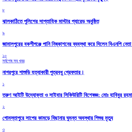
৮
‎ঝালকাঠিতে পুলিশের সাপ্তাহিক মাস্টার প্যারেড অনুষ্ঠিত
৯
জামালপুরের বকশীগঞ্জে পানি নিষ্কাশনের ব্যবস্থা করে দিলেন বিএনপি নেত
১০
সর্বশেষ সব খবর
নাগরপুরে শাশুড়ি হত্যাকারী পুত্রবধু গ্রেফতার।
১
তরুণ আইটি উদ্যোক্তা ও সাইবার সিকিউরিটি বিশেষজ্ঞ: মোঃ হাবিবুর রহ
২
গোমস্তাপুরে সাপের কামড়ে বিছানায় ঘুমন্ত অবস্থায় শিশুর মৃত্যু
৩