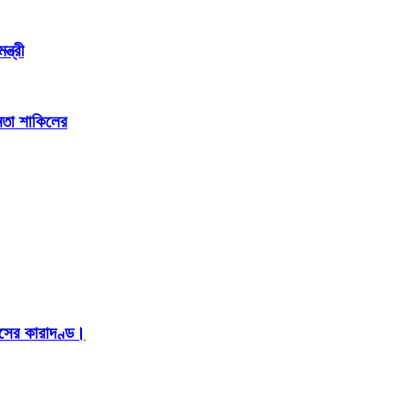
্ত্রী
েতা শাকিলের
াসের কারাদণ্ড।