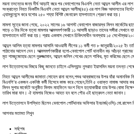
ময়না তদন্তের জন্য দীর্ঘ আড়াই বছর পর বেনাপোলের বিএনপি নেতা আব্দুল আলীম এর
সংক্রান্তে নিহত ভিকটিম বিএনপি নেতা আব্দুল আলীম(৪৫) এর লাশ বিজ্ঞ আদালতের নির্দেশ
এ্যাম্বুলেন্সে করে যশোর ২৫০ শয্যা বিশিষ্ট জেনারেল হাসপাতালে প্রেরণ করা হয়।
মামলা সূত্রে জানা গেছে, ২০২২ সালের ১৬ আগস্ট বেনাপোল বাজারস্থ মিলন মার্কেটে
সাড়ে ৩ টার দিকে হত্যা মামলার আত্মসমর্পণকারী ১১ আসামী ছাড়াও তাদের সঙ্গীরা সেখান
হাসপাতালে ভর্তি করা হয়। প্রায় একমাস সেখানে চিকিৎসাধীন অবস্থায় ১৫ সেপ্টেম্বর/২০
আব্দুল আলিম হত্যা মামলার আসামি আওয়ামী লীগের ১১ কর্মী গত ৮ জানুয়ারী/২০২৫ ইং তা
পাঠানোর আদেশ দেন। আত্মসমর্পণকারীরা হলো-বেনাপোল পোর্ট থানাধীন বড় আঁচড়া গ্রামের
মৃত শামছুজোহার ছেলে নুরুজ্জামান, আব্দুল জলিল শেখের ছেলে শাকির, মৃত করিমের ছেলে 
লাশ উত্তোলনের বিষয়ে কিছু জানতে চাইলে এসিল্যান্ড নুসরাত ইয়াসমিন ময়না তদন্ত শে
নিহত আব্দুল আলীমের জামাতা সোহেল রানা বলেন,শশুর আব্বাজানের উপর যাঁরা অমানবিক 
বিএনপি’র একজন একনিষ্ঠ কর্মী হিসেবে কাজ করে গেছেন,তিনি ৫ ওয়াক্ত নামাজ আদায় ক
মিলন সুপার মার্কেটে অনুষ্ঠিত মিলাদ মাহফিলে অংশ নিলে হত্যাকারীরা তার উপর বোমা 
তারিখ মারা যান। ঐ হামলায় নিজেও আহত হন বলে পৌর এই ছাত্রদল নেতা জানান।
লাশ উত্তোলনে উপস্থিত ছিলেন বেনাপোল পোর্টথানার অফিসার ইনচার্জ(ওসি) মো.রাসেল মিয়
আপনার মতামত লিখুন
সর্বশেষ