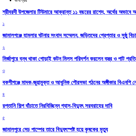
জনপ্রিয়
শ্রীবরদী উপজেলার টিউমারে আক্রান্ত ১১ বছরের রাশেদ, অর্থের অভাবে অন
১
জামালগঞ্জে হামলার ঘটনায় সংবাদ সম্মেলন, জড়িতদের গ্রেপ্তার ও সুষ্ঠু বিচা
২
মির্জাপুরে বন্ধ থাকা গোড়াই কটন মিলস পরিদর্শন করলেন বস্ত্র ও পাট প্রতিমন
৩
বকশীগঞ্জে মাদক-জুয়ামুক্ত ও আধুনিক পৌরসভা গঠনের অঙ্গীকার বিএনপি ন
৪
রপ্তানি শিল্প বাঁচাতে নিরবিচ্ছিন্ন গ্যাস-বিদ্যুৎ সরবরাহের দাবি
৫
জামালপুরে সেচ পাম্পের তারে বিদ্যুৎস্পষ্ট হয়ে কৃষকের মৃত্যু