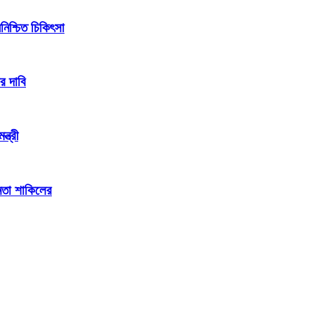
িশ্চিত চিকিৎসা
র দাবি
্ত্রী
েতা শাকিলের