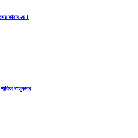
াসের কারাদণ্ড।
া শাকিল তালুকদার