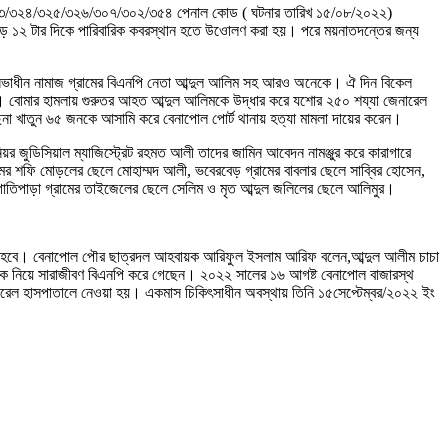
৮/৩২৩/৩২৪/৩২৫/৩২৬/৩০৭/৩০২/৩৫৪ পেনাল কোড ( ঘটনার তারিখ ১৫/০৮/২০২২)
র সাড়ে ১২ টার দিকে পারিবারিক কবরস্থান হতে উওোলণ করা হয়। পরে ময়নাতদন্তের জন্য
রসভাধীন নামাজ গ্রামের বিএনপি নেতা আব্দুল আলিম সহ আরও অনেকে। ঐ দিন বিকেল
ঘটায়। বোমার হামলায় গুরুতর আহত আব্দুল আলিমকে উদ্ধার করে যশোর ২৫০ শয্যা জেনারেল
ছিনা খাতুন ৬৫ জনকে আসামি করে বেনাপোল পোর্ট থানায় হত্যা মামলা দায়ের করেন।
 জুডিসিয়াল ম্যাজিস্ট্রেট রহমত আলী তাদের জামিন আবেদন নামঞ্জুর করে কারাগারে
মের শফি মোড়লের ছেলে মোহাম্মদ আলী, ভবেরবেড় গ্রামের বাবলার ছেলে সাব্বির হোসেন,
ি, গাতিপাড়া গ্রামের তাইজেলের ছেলে সেলিম ও মৃত আব্দুল জলিলের ছেলে আলিমুর।
 করতে হবে। বেনাপোল পৌর ছাত্রদল আহবায়ক আরিফুল ইসলাম আরিফ বলেন,আব্দুল আলীম চাচা
ুকে নিয়ে সারাজীবণ বিএনপি করে গেছেন। ২০২২ সালের ১৬ আগষ্ট বেনাপোল বাজারস্থ
েনারেল হাসপাতালে নেওয়া হয়। একমাস চিকিৎসাধীন অবস্থায় তিনি ১৫সেপ্টেম্বর/২০২২ ইং