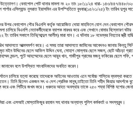
 লাশ উত্তোলণ। বেনাপোল পোট থানার মামলা নং ২০ তাং ১৮/১১/২৪ ধারা- ১৪৩/৪৪৭/৪৪
ে শার্শার এসিল্যান্ড নুসরাত ইয়াসমিন এর উপস্হিতিতে বুধবার(১৫/০১/২৫) ইং তারিখ দুপু
র ছাদের উপর বেনাপোল পৌর বিএনপি কর্তৃক আয়োজিত দোয়া মাহফিলে যোগ দেন বেনাপোল পৌ
ে হামলা চালিয়ে বিএনপি নেতাকর্মীদেরকে ব্যাপক মারধর করে এবং সেখানে বোমার বিস্ফোরণ 
২২ ইং তারিখ সকালে তিনি(আব্দুল আলীম) মারা যান। এ ঘটনায় ১৮ নভেম্বর নিহতের স্ত্রী হা
রিখ আদালতে আত্মসমর্পণ করে। এ সময় তারা আদালতে জামিনের আবেদনও জানায় কিন্তু সিনিয়র
 মৃত মইন উদ্দিনের ছেলে আফিল উদ্দিন ঘেনা, সোহাগ মোল্লার ছেলে সজল, ছোট আঁচড়া গ্রা
মোহাম্মদ মন্ডল, পুটে আহম্মেদের ছেলে আয়ুব খান, গাজীপুর গ্রামের মজনু ফকিরের ছেলে শফ
ষে জানাবেন বলে উপস্থিত সাংবাদিকদের অবহিত করেন।
নির্যাতন চালিয়ে হত্যা করেছে তাদেরকে আইনের আওতায় এনে সর্বোচ্চ শাস্তির ব্যবস্থা
রতেন। তিনি ছিলেন একজন সৎ ও দেশ প্রেমিক মানুষ্,তাইতো তিনি শহীদ জিয়ার আদর্শকে ব
নিক্ষেপ করে এবং পিটিয়ে জখম করে। গুরুতর আহত অবস্থায় তাকে ২৫০ শয্যা বিশিষ্ঠ যশোর জ
া এবং এসআই মোস্তাফিজুর রহমান সহ থানার অন্যান্য পুলিশ কর্মকর্তা ও সদস্যবৃন্দ।