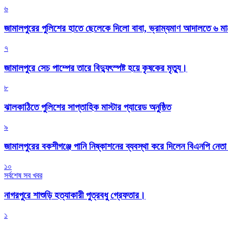
৬
জামালপুরের পুলিশের হাতে ছেলেকে দিলো বাবা, ভ্রাম্যমাণ আদালতে ৬ ম
৭
জামালপুরে সেচ পাম্পের তারে বিদ্যুৎস্পষ্ট হয়ে কৃষকের মৃত্যু।
৮
‎ঝালকাঠিতে পুলিশের সাপ্তাহিক মাস্টার প্যারেড অনুষ্ঠিত
৯
জামালপুরের বকশীগঞ্জে পানি নিষ্কাশনের ব্যবস্থা করে দিলেন বিএনপি নেত
১০
সর্বশেষ সব খবর
নাগরপুরে শাশুড়ি হত্যাকারী পুত্রবধু গ্রেফতার।
১