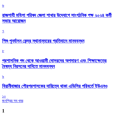
৬
রাজশাহী মহিলা পরিষদ জেলা শাখার উদ্যোগে সাংগঠনিক পক্ষ ২০২৪ কর্মী
সভার আয়োজন
৭
শিশু পুনর্বাসন কেন্দ্র স্থানান্তরের প্রতিবাদে মানববন্ধন
৮
প্রশাসনিক পদ থেকে আওয়ামী দোসরদের অপসারণ এবং শিক্ষাক্ষেত্রে
বৈষম্য নিরসনের দাবিতে মানববন্ধন
৯
বিয়ানীবাজার পৌরপ্রশাসকের দায়িত্বে থাকা এডিসির পরিবর্তে ইউএনও
১০
জনপ্রিয় সব খবর
1