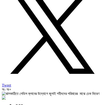
Tweet
অ-
অ+