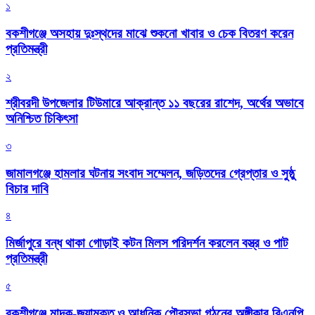
১
বকশীগঞ্জে অসহায় দুঃস্থদের মাঝে শুকনো খাবার ও চেক বিতরণ করেন
প্রতিমন্ত্রী
২
শ্রীবরদী উপজেলার টিউমারে আক্রান্ত ১১ বছরের রাশেদ, অর্থের অভাবে
অনিশ্চিত চিকিৎসা
৩
জামালগঞ্জে হামলার ঘটনায় সংবাদ সম্মেলন, জড়িতদের গ্রেপ্তার ও সুষ্ঠু
বিচার দাবি
৪
মির্জাপুরে বন্ধ থাকা গোড়াই কটন মিলস পরিদর্শন করলেন বস্ত্র ও পাট
প্রতিমন্ত্রী
৫
বকশীগঞ্জে মাদক-জুয়ামুক্ত ও আধুনিক পৌরসভা গঠনের অঙ্গীকার বিএনপি