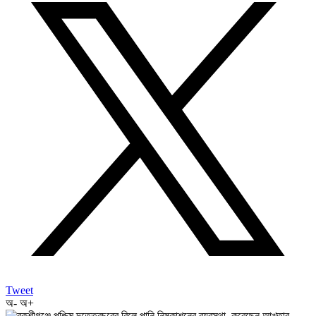
Tweet
অ-
অ+