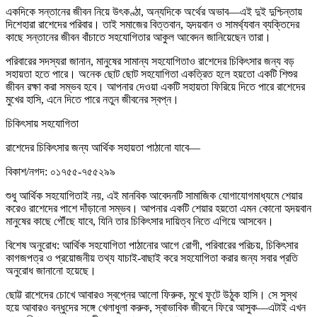
একদিকে সন্তানের জীবন নিয়ে উৎকণ্ঠা, অন্যদিকে অর্থের অভাব—এই দুই দুশ্চিন্তায়
দিশেহারা রাশেদের পরিবার। তাই সমাজের বিত্তবান, হৃদয়বান ও সামর্থ্যবান ব্যক্তিদের
কাছে সন্তানের জীবন বাঁচাতে সহযোগিতার আকুল আবেদন জানিয়েছেন তারা।
পরিবারের সদস্যরা জানান, মানুষের সামান্য সহযোগিতাও রাশেদের চিকিৎসার জন্য বড়
সহায়তা হতে পারে। অনেক ছোট ছোট সহযোগিতা একত্রিত হলে হয়তো একটি শিশুর
জীবন রক্ষা করা সম্ভব হবে। আপনার দেওয়া একটি সহায়তা ফিরিয়ে দিতে পারে রাশেদের
মুখের হাসি, এনে দিতে পারে নতুন জীবনের স্বপ্ন।
চিকিৎসায় সহযোগিতা
রাশেদের চিকিৎসার জন্য আর্থিক সহায়তা পাঠানো যাবে—
বিকাশ/নগদ: ০১৭৫৫-৭৫৫২৯৯
শুধু আর্থিক সহযোগিতাই নয়, এই মানবিক আবেদনটি সামাজিক যোগাযোগমাধ্যমে শেয়ার
করেও রাশেদের পাশে দাঁড়ানো সম্ভব। আপনার একটি শেয়ার হয়তো এমন কোনো হৃদয়বান
মানুষের কাছে পৌঁছে যাবে, যিনি তার চিকিৎসার দায়িত্ব নিতে এগিয়ে আসবেন।
বিশেষ অনুরোধ: আর্থিক সহযোগিতা পাঠানোর আগে রোগী, পরিবারের পরিচয়, চিকিৎসার
কাগজপত্র ও প্রয়োজনীয় তথ্য যাচাই-বাছাই করে সহযোগিতা করার জন্য সবার প্রতি
অনুরোধ জানানো হয়েছে।
ছোট্ট রাশেদের চোখে আবারও স্বপ্নের আলো ফিরুক, মুখে ফুটে উঠুক হাসি। সে সুস্থ
হয়ে আবারও বন্ধুদের সঙ্গে খেলাধুলা করুক, স্বাভাবিক জীবনে ফিরে আসুক—এটাই এখন