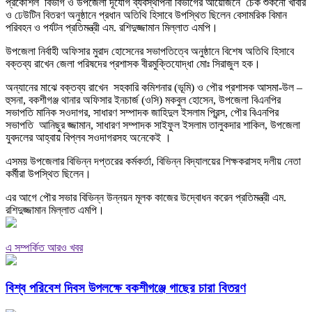
প্রকৌশল বিভাগ ও উপজেলা দূর্যোগ ব্যবস্থাপনা বিভাগের আয়োজনে চেক শুকনো খাবার
ও ঢেউটিন বিতরণ অনুষ্ঠানে প্রধান অতিথি হিসাবে উপস্থিত ছিলেন বেসামরিক বিমান
পরিবহন ও পর্যটন প্রতিমন্ত্রী এম. রশিদুজ্জামান মিল্লাত এমপি।
উপজেলা নির্বাহী অফিসার মুরাদ হোসেনের সভাপতিত্বে অনুষ্ঠানে বিশেষ অতিথি হিসাবে
বক্তব্য রাখেন জেলা পরিষদের প্রশাসক বীরমুক্তিযোদ্ধা মোঃ সিরাজুল হক।
অন্যানের মাঝে বক্তব্য রাখেন সহকারি কমিশনার (ভূমি) ও পৌর প্রশাসক আসমা-উল –
হুসনা, বকশীগঞ্জ থানার অফিসার ইনচার্জ (ওসি) মকবুল হোসেন, উপজেলা বিএনপির
সভাপতি মানিক সওদাগর, সাধারণ সম্পাদক জাহিদুল ইসলাম প্রিন্স, পৌর বিএনপির
সভাপতি আনিছুর জ্জামান, সাধারণ সম্পাদক সাইফুল ইসলাম তালুকদার শাকিল, উপজেলা
যুবদলের আহ্বায় বিপ্লব সওদাগরসহ অনেকেই ।
এসময় উপজেলার বিভিন্ন দপ্তরের কর্মকর্তা, বিভিন্ন বিদ্যালয়ের শিক্ষকরাসহ দলীয় নেতা
কর্মীরা উপস্থিত ছিলেন।
এর আগে পৌর সভার বিভিন্ন উন্নয়ন মূলক কাজের উদ্বোধন করেন প্রতিমন্ত্রী এম.
রশিদুজ্জামান মিল্লাত এমপি।
এ সম্পর্কিত আরও খবর
বিশ্ব পরিবেশ দিবস উপলক্ষে বকশীগঞ্জে গাছের চারা বিতরণ