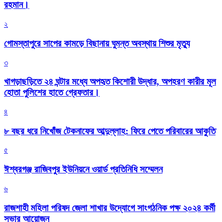
রহমান।
২
গোমস্তাপুরে সাপের কামড়ে বিছানায় ঘুমন্ত অবস্থায় শিশুর মৃত্যু
৩
খাগড়াছড়িতে ২৪ ঘন্টার মধ্যে অপহৃত কিশোরী উদ্ধার, অপহরণ কারীর মূল
হোতা পুলিশের হাতে গ্রেফতার।
৪
৮ বছর ধরে নিখোঁজ টেকনাফের আব্দুল্লাহ: ফিরে পেতে পরিবারের আকুতি
৫
ঈশ্বরগঞ্জ রাজিবপুর ইউনিয়নে ওয়ার্ড প্রতিনিধি সম্মেলন
৬
রাজশাহী মহিলা পরিষদ জেলা শাখার উদ্যোগে সাংগঠনিক পক্ষ ২০২৪ কর্মী
সভার আয়োজন