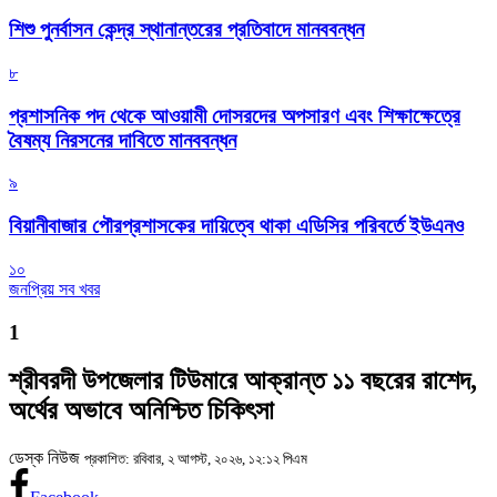
শিশু পুনর্বাসন কেন্দ্র স্থানান্তরের প্রতিবাদে মানববন্ধন
৮
প্রশাসনিক পদ থেকে আওয়ামী দোসরদের অপসারণ এবং শিক্ষাক্ষেত্রে
বৈষম্য নিরসনের দাবিতে মানববন্ধন
৯
বিয়ানীবাজার পৌরপ্রশাসকের দায়িত্বে থাকা এডিসির পরিবর্তে ইউএনও
১০
জনপ্রিয় সব খবর
1
শ্রীবরদী উপজেলার টিউমারে আক্রান্ত ১১ বছরের রাশেদ,
অর্থের অভাবে অনিশ্চিত চিকিৎসা
ডেস্ক নিউজ
প্রকাশিত: রবিবার, ২ আগস্ট, ২০২৬, ১২:১২ পিএম