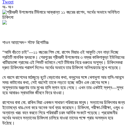
Tweet
অ-
অ+
শাওন আহাম্মেদ= স্টাফ রিপোর্টারঃ
“আমি বাঁচতে চাই”—১১ বছরের শিশু মো. রাশেদ মিয়ার এই আকুতি যেন নাড়া দিচ্ছে
প্রতিটি মানবিক হৃদয়কে। শেরপুরের শ্রীবরদী উপজেলার ৩ নম্বর কাকিলাকুড়া ইউনিয়নের
খাটিয়াডাঙ্গা গ্রামের এই শিশুটি বর্তমানে পেটে টিউমার নিয়ে গুরুতর অসুস্থ। চিকিৎসকরা
দ্রুত চিকিৎসার পরামর্শ দিলেও অর্থের অভাবে তার চিকিৎসা অনিশ্চয়তার মুখে পড়েছে।
যে বয়সে রাশেদের মাঠজুড়ে ছুটে বেড়ানোর কথা, বন্ধুদের সঙ্গে খেলাধুলা আর হাসি-আনন্দে
সময় কাটানোর কথা, সেই বয়সেই তাকে লড়তে হচ্ছে কঠিন এক রোগের সঙ্গে।
অসুস্থতার যন্ত্রণায় তার মুখের হাসি ম্লান হয়ে গেছে। এখন তার একটাই স্বপ্ন—সুস্থ
হয়ে আবারও স্বাভাবিক জীবনে ফিরে যাওয়া।
রাশেদের বাবা মো. রাকিব মিয়া একজন সাধারণ পরিবারের মানুষ। সন্তানের চিকিৎসার জন্য
ইতোমধ্যে ধার-দেনা করে অনেক অর্থ ব্যয় করেছেন। চিকিৎসা, পরীক্ষা-নিরীক্ষা, ওষুধ ও
অন্যান্য খরচ বহন করতে গিয়ে পরিবারটি চরম আর্থিক সংকটে পড়েছে। প্রয়োজনীয়
অর্থের অভাবে সন্তানের চিকিৎসা চালিয়ে যাওয়া তাদের পক্ষে প্রায় অসম্ভব হয়ে
উঠেছে।