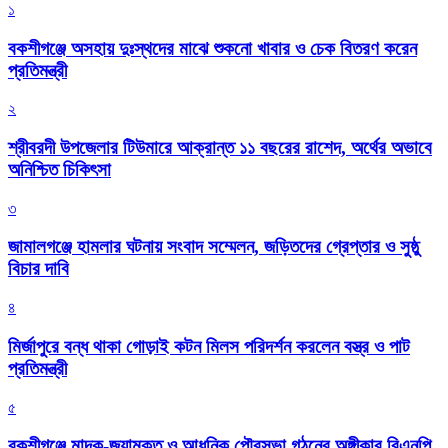
১
বকশীগঞ্জে অসহায় দুঃস্থদের মাঝে শুকনো খাবার ও চেক বিতরণ করেন
প্রতিমন্ত্রী
২
শ্রীবরদী উপজেলার টিউমারে আক্রান্ত ১১ বছরের রাশেদ, অর্থের অভাবে
অনিশ্চিত চিকিৎসা
৩
জামালগঞ্জে হামলার ঘটনায় সংবাদ সম্মেলন, জড়িতদের গ্রেপ্তার ও সুষ্ঠু
বিচার দাবি
৪
মির্জাপুরে বন্ধ থাকা গোড়াই কটন মিলস পরিদর্শন করলেন বস্ত্র ও পাট
প্রতিমন্ত্রী
৫
বকশীগঞ্জে মাদক-জুয়ামুক্ত ও আধুনিক পৌরসভা গঠনের অঙ্গীকার বিএনপি