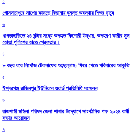
২
গোমস্তাপুরে সাপের কামড়ে বিছানায় ঘুমন্ত অবস্থায় শিশুর মৃত্যু
৩
খাগড়াছড়িতে ২৪ ঘন্টার মধ্যে অপহৃত কিশোরী উদ্ধার, অপহরণ কারীর মূল
হোতা পুলিশের হাতে গ্রেফতার।
৪
৮ বছর ধরে নিখোঁজ টেকনাফের আব্দুল্লাহ: ফিরে পেতে পরিবারের আকুতি
৫
ঈশ্বরগঞ্জ রাজিবপুর ইউনিয়নে ওয়ার্ড প্রতিনিধি সম্মেলন
৬
রাজশাহী মহিলা পরিষদ জেলা শাখার উদ্যোগে সাংগঠনিক পক্ষ ২০২৪ কর্মী
সভার আয়োজন
৭