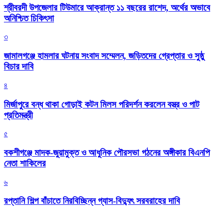
শ্রীবরদী উপজেলার টিউমারে আক্রান্ত ১১ বছরের রাশেদ, অর্থের অভাবে
অনিশ্চিত চিকিৎসা
৩
জামালগঞ্জে হামলার ঘটনায় সংবাদ সম্মেলন, জড়িতদের গ্রেপ্তার ও সুষ্ঠু
বিচার দাবি
৪
মির্জাপুরে বন্ধ থাকা গোড়াই কটন মিলস পরিদর্শন করলেন বস্ত্র ও পাট
প্রতিমন্ত্রী
৫
বকশীগঞ্জে মাদক-জুয়ামুক্ত ও আধুনিক পৌরসভা গঠনের অঙ্গীকার বিএনপি
নেতা শাকিলের
৬
রপ্তানি শিল্প বাঁচাতে নিরবিচ্ছিন্ন গ্যাস-বিদ্যুৎ সরবরাহের দাবি