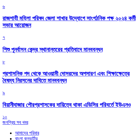
৬
রাজশাহী মহিলা পরিষদ জেলা শাখার উদ্যোগে সাংগঠনিক পক্ষ ২০২৪ কর্মী
সভার আয়োজন
৭
শিশু পুনর্বাসন কেন্দ্র স্থানান্তরের প্রতিবাদে মানববন্ধন
৮
প্রশাসনিক পদ থেকে আওয়ামী দোসরদের অপসারণ এবং শিক্ষাক্ষেত্রে
বৈষম্য নিরসনের দাবিতে মানববন্ধন
৯
বিয়ানীবাজার পৌরপ্রশাসকের দায়িত্বে থাকা এডিসির পরিবর্তে ইউএনও
১০
জনপ্রিয় সব খবর
আমাদের পরিবার
বাংলা কনভার্টার