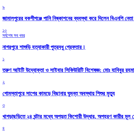
৯
জামালপুরের বকশীগঞ্জে পানি নিষ্কাশনের ব্যবস্থা করে দিলেন বিএনপি নেত
১০
সর্বশেষ সব খবর
নাগরপুরে শাশুড়ি হত্যাকারী পুত্রবধু গ্রেফতার।
১
তরুণ আইটি উদ্যোক্তা ও সাইবার সিকিউরিটি বিশেষজ্ঞ: মোঃ হাবিবুর রহ
২
গোমস্তাপুরে সাপের কামড়ে বিছানায় ঘুমন্ত অবস্থায় শিশুর মৃত্যু
৩
খাগড়াছড়িতে ২৪ ঘন্টার মধ্যে অপহৃত কিশোরী উদ্ধার, অপহরণ কারীর মূল
৪