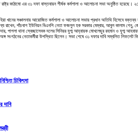
রাষ্ট্র কাঠামো এর ৩১ দফা বাস্তবায়ন শীর্ষক কর্মশালা ও আলোচনা সভা অনুষ্ঠিত হয়েছে। ২ফে
হিয়া খানের সঞ্চালনায় আয়োজিত কর্মশালা ও আলোচনা সভায় প্রধান অতিথি হিসেবে বক্তব্
য রাখেন, পাঁচবাগ ইউনিয়ন বিএনপি নেতা ফজলুল হক সরকার মেম্বার, আবুল কালাম গেনু, জে
ার, পাগলা থানা স্বেচ্ছাসেবক দলের সিনিয়র যুগ্ম আহ্বায়ক মোখলেছুর রহমান ও যুগ্ম আহবায়
ঙ্গ সংগঠনের নেতাকর্মীরা উপস্থিত ছিলেন। সভা শেষে ৩১ দফার দাবি সম্বলিত লিফলেট ব
িশ্চিত চিকিৎসা
র দাবি
্ত্রী