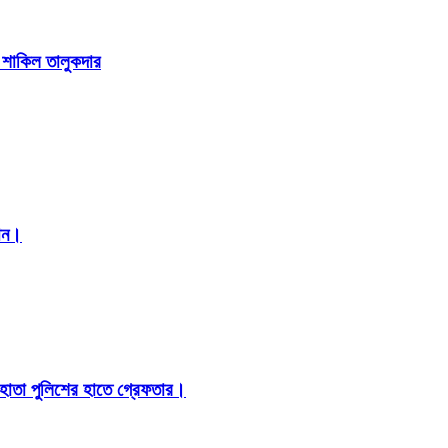
া শাকিল তালুকদার
মান।
 হোতা পুলিশের হাতে গ্রেফতার।