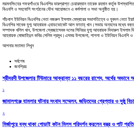
ময়মনসিংহের গফরগাঁওয়ে বিএনপির ভারপ্রাপ্ত চেয়ারম্যান তারেক রহমান কর্তৃক উপস্থাপিত 
বিএনপি ও সহযোগি সংগঠনের যৌথ আয়োজনে এ কর্মশালা ও সভা অনুষ্ঠিত হয়।
পাঁচবাগ ইউনিয়ন বিএনপির নেতা নজরুল ইসলাম মেম্বারের সভাপতিত্বে ও যুবদল নেতা ইয়া
বিএনপির সাবেক যুগ্ম আহবায়ক এ্যাডভোকেট আল ফাতাহ্ খান।সভায় অন্যদের মধ্যে বক্তব্
সম্পাদক খলিল খান, উপজেলা স্বেচ্ছাসেবক দলের সিনিয়র যুগ্ম আহবায়ক দিদারুল ইসলাম দিদ
আহবায়ক মোজাহিদুল কবির সেলিম প্রমুখ।এসময় উপজেলা, পাগলা ও ইউনিয়ন বিএনপি ও অ
আপনার মতামত লিখুন
সর্বশেষ
জনপ্রিয়
শ্রীবরদী উপজেলার টিউমারে আক্রান্ত ১১ বছরের রাশেদ, অর্থের অভাবে অন
১
জামালগঞ্জে হামলার ঘটনায় সংবাদ সম্মেলন, জড়িতদের গ্রেপ্তার ও সুষ্ঠু বিচা
২
মির্জাপুরে বন্ধ থাকা গোড়াই কটন মিলস পরিদর্শন করলেন বস্ত্র ও পাট প্রতিমন