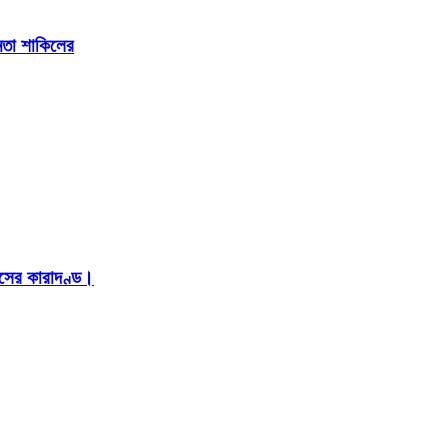
েতা শাকিলের
াসের কারাদণ্ড।