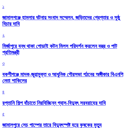
১
জামালগঞ্জে হামলার ঘটনায় সংবাদ সম্মেলন, জড়িতদের গ্রেপ্তার ও সুষ্ঠু
বিচার দাবি
২
মির্জাপুরে বন্ধ থাকা গোড়াই কটন মিলস পরিদর্শন করলেন বস্ত্র ও পাট
প্রতিমন্ত্রী
৩
বকশীগঞ্জে মাদক-জুয়ামুক্ত ও আধুনিক পৌরসভা গঠনের অঙ্গীকার বিএনপি
নেতা শাকিলের
৪
রপ্তানি শিল্প বাঁচাতে নিরবিচ্ছিন্ন গ্যাস-বিদ্যুৎ সরবরাহের দাবি
৫
জামালপুরে সেচ পাম্পের তারে বিদ্যুৎস্পষ্ট হয়ে কৃষকের মৃত্যু