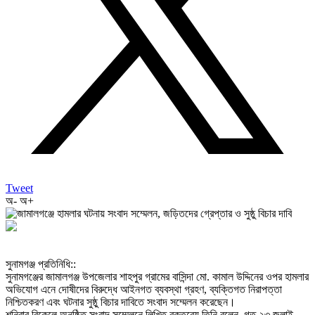
Tweet
অ-
অ+
‎সুনামগঞ্জ প্রতিনিধি::
‎সুনামগঞ্জের জামালগঞ্জ উপজেলার শাহপুর গ্রামের বাসিন্দা মো. কামাল উদ্দিনের ওপর হামলার
অভিযোগ এনে দোষীদের বিরুদ্ধে আইনগত ব্যবস্থা গ্রহণ, ব্যক্তিগত নিরাপত্তা
নিশ্চিতকরণ এবং ঘটনার সুষ্ঠু বিচার দাবিতে সংবাদ সম্মেলন করেছেন।
‎শনিবার বিকেলে অনুষ্ঠিত সংবাদ সম্মেলনে লিখিত বক্তব্যে তিনি বলেন, গত ২৩ জুলাই