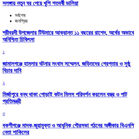
সলঙ্গায় নতুন ঘর পেয়ে খুশি শতবর্ষী ডালিয়া
সর্বশেষ
জনপ্রিয়
শ্রীবরদী উপজেলার টিউমারে আক্রান্ত ১১ বছরের রাশেদ, অর্থের অভাবে
অনিশ্চিত চিকিৎসা
১
জামালগঞ্জে হামলার ঘটনায় সংবাদ সম্মেলন, জড়িতদের গ্রেপ্তার ও সুষ্ঠু
বিচার দাবি
২
মির্জাপুরে বন্ধ থাকা গোড়াই কটন মিলস পরিদর্শন করলেন বস্ত্র ও পাট
প্রতিমন্ত্রী
৩
বকশীগঞ্জে মাদক-জুয়ামুক্ত ও আধুনিক পৌরসভা গঠনের অঙ্গীকার বিএনপি
নেতা শাকিলের