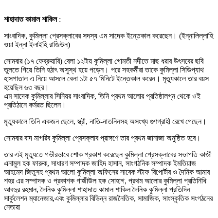
শাহাদাত কামাল শাকিল
:
সাংবাদিক, কুমিল্লা প্রেসক্লাবের সদস্য এম সাদেক ইন্তেকাল করেছেন। (ইন্নালিল্লাহি
ওয়া ইন্না ইলাইহি রাজিউন)
সোমবার (১৭ ফেব্রুয়ারি) বেলা ১২টায় কুমিল্লা গোমতী নদীতে মাছ ধরার উৎসবের ছবি
তুলতে গিয়ে তিনি হঠাৎ অসুস্থ হয়ে পড়েন। পরে সহকর্মীরা তাকে কুমিল্লা সিডিপ্যাথ
হাসপাতাল এ নিয়ে আসলে বেলা ১টা ৫৭ মিনিটে ইন্তেকাল করেন। মৃত্যুকালে তার বয়স
হয়েছিল ৬৩ বছর।
এম সাদেক কুমিল্লার সিনিয়র সাংবাদিক, তিনি প্রথম আলোর প্রতিষ্ঠালগ্ন থেকে ওই
প্রতিঠানে কর্মরত ছিলেন।
মৃত্যুকালে তিনি একজন ছেলে, স্ত্রী, নাতি-নাতনিনসহ অসংখ্য গুণগ্রাহী রেখে গেছেন।
সোমবার বাদ মাগরিব কুমিল্লা প্রেসক্লাব প্রাঙ্গণে তার প্রথম জানাজা অনুষ্ঠিত হবে।
তার এই মৃত্যুতে গভীরভাবে শোক প্রকাশ করেছেন কুমিল্লা প্রেসক্লাবের সভাপতি কাজী
এনামুল হক ফারুক, সাধারণ সম্পাদক জাহিদ হাসান, সাংগঠনিক সম্পাদক ইমতিয়াজ
আহমেদ জিতুসহ প্রথম আলো কুমিল্লা অফিসের সাবেক স্টাফ রিপোর্টার ও দৈনিক আমার
শহর এর সম্পাদক ও প্রকাশক গাজীউল হক সোহাগ, প্রথম আলোর কুমিল্লা প্রতিনিধি
আবদুর রহমান, দৈনিক কুমিল্লা শাহাদাত কামাল শাকিল দৈনিক কুমিল্লা প্রতিদিন
সার্কুলেশন ম্যানেজার,এবং কুমিল্লার বিভিন্ন রাজনৈতিক, সামাজিক, সাংস্কৃতিক সংগঠনের
নেতারা