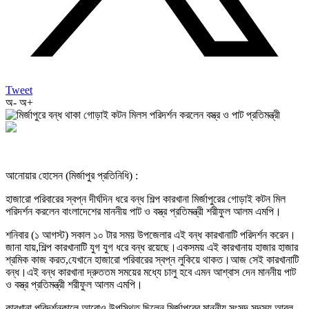
Tweet
অ-
অ+
আনোয়ার হোসেন (মির্জাপুর প্রতিনিধি) :
হাজারো পরিবারের স্বপ্ন দীর্ঘদিন ধরে বন্ধ শিল্প কারখানা মির্জাপুরের গোড়াই কটন মিল
পরিদর্শন করলেন বাংলাদেশের মাননীয় পাট ও বস্ত্র প্রতিমন্ত্রী শরীফুল আলম এমপি।
শনিবার (১ আগস্ট) সকাল ১০ টার সময় উপজেলার এই বন্ধ কারখানাটি পরিদর্শন করেন।
জানা যায়,শিল্প কারখানাটি যুগ যুগ ধরে বন্ধ রয়েছে।একসময় এই কারখানায় হাজার হাজার
শ্রমিক কাজ করত,যেখানে হাজারো পরিবারের স্বপ্ন লুকিয়ে থাকত।আজ সেই কারখানাটি
বন্ধ।এই বন্ধ কারখানা দ্রুততম সময়ের মধ্যে চালু হবে এমন আশ্বাস দেন মাননীয় পাট
ও বস্ত্র প্রতিমন্ত্রী শরীফুল আলম এমপি।
কারখানা পরিদর্শনকালে আরোও উপস্থিত ছিলেন মির্জাপুরের মাননীয় সংসদ সদস্য আবুল