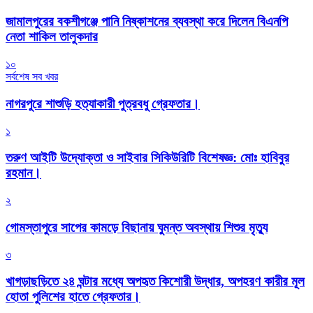
জামালপুরের বকশীগঞ্জে পানি নিষ্কাশনের ব্যবস্থা করে দিলেন বিএনপি
নেতা শাকিল তালুকদার
১০
সর্বশেষ সব খবর
নাগরপুরে শাশুড়ি হত্যাকারী পুত্রবধু গ্রেফতার।
১
তরুণ আইটি উদ্যোক্তা ও সাইবার সিকিউরিটি বিশেষজ্ঞ: মোঃ হাবিবুর
রহমান।
২
গোমস্তাপুরে সাপের কামড়ে বিছানায় ঘুমন্ত অবস্থায় শিশুর মৃত্যু
৩
খাগড়াছড়িতে ২৪ ঘন্টার মধ্যে অপহৃত কিশোরী উদ্ধার, অপহরণ কারীর মূল
হোতা পুলিশের হাতে গ্রেফতার।