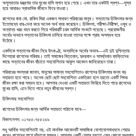
অসুস্থতার যন্ত্রণায় তার মুখের হাসি ম্লান হয়ে গেছে। এখন তার একটাই স্বপ্ন—সুস্থ
হয়ে আবারও স্বাভাবিক জীবনে ফিরে যাওয়া।
রাশেদের বাবা মো. রাকিব মিয়া একজন সাধারণ পরিবারের মানুষ। সন্তানের চিকিৎসার জন্য
ইতোমধ্যে ধার-দেনা করে অনেক অর্থ ব্যয় করেছেন। চিকিৎসা, পরীক্ষা-নিরীক্ষা, ওষুধ ও
অন্যান্য খরচ বহন করতে গিয়ে পরিবারটি চরম আর্থিক সংকটে পড়েছে। প্রয়োজনীয়
অর্থের অভাবে সন্তানের চিকিৎসা চালিয়ে যাওয়া তাদের পক্ষে প্রায় অসম্ভব হয়ে
উঠেছে।
একদিকে সন্তানের জীবন নিয়ে উৎকণ্ঠা, অন্যদিকে অর্থের অভাব—এই দুই দুশ্চিন্তায়
দিশেহারা রাশেদের পরিবার। তাই সমাজের বিত্তবান, হৃদয়বান ও সামর্থ্যবান ব্যক্তিদের
কাছে সন্তানের জীবন বাঁচাতে সহযোগিতার আকুল আবেদন জানিয়েছেন তারা।
পরিবারের সদস্যরা জানান, মানুষের সামান্য সহযোগিতাও রাশেদের চিকিৎসার জন্য বড়
সহায়তা হতে পারে। অনেক ছোট ছোট সহযোগিতা একত্রিত হলে হয়তো একটি শিশুর
জীবন রক্ষা করা সম্ভব হবে। আপনার দেওয়া একটি সহায়তা ফিরিয়ে দিতে পারে রাশেদের
মুখের হাসি, এনে দিতে পারে নতুন জীবনের স্বপ্ন।
চিকিৎসায় সহযোগিতা
রাশেদের চিকিৎসার জন্য আর্থিক সহায়তা পাঠানো যাবে—
বিকাশ/নগদ: ০১৭৫৫-৭৫৫২৯৯
শুধু আর্থিক সহযোগিতাই নয়, এই মানবিক আবেদনটি সামাজিক যোগাযোগমাধ্যমে শেয়ার
করেও রাশেদের পাশে দাঁড়ানো সম্ভব। আপনার একটি শেয়ার হয়তো এমন কোনো হৃদয়বান