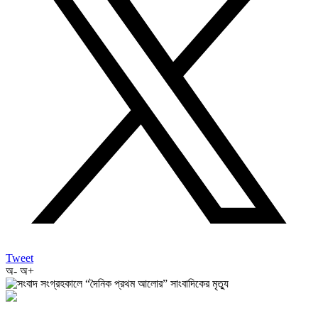
Tweet
অ-
অ+