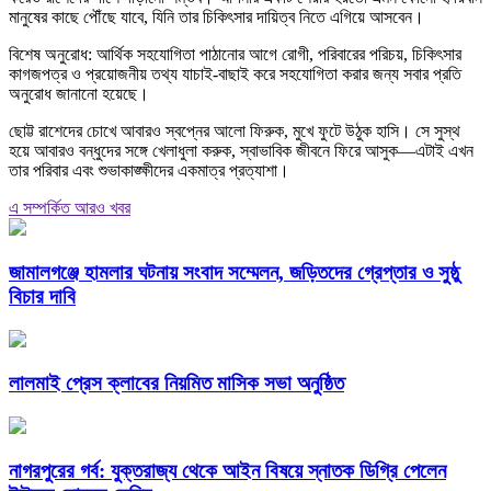
মানুষের কাছে পৌঁছে যাবে, যিনি তার চিকিৎসার দায়িত্ব নিতে এগিয়ে আসবেন।
বিশেষ অনুরোধ: আর্থিক সহযোগিতা পাঠানোর আগে রোগী, পরিবারের পরিচয়, চিকিৎসার
কাগজপত্র ও প্রয়োজনীয় তথ্য যাচাই-বাছাই করে সহযোগিতা করার জন্য সবার প্রতি
অনুরোধ জানানো হয়েছে।
ছোট্ট রাশেদের চোখে আবারও স্বপ্নের আলো ফিরুক, মুখে ফুটে উঠুক হাসি। সে সুস্থ
হয়ে আবারও বন্ধুদের সঙ্গে খেলাধুলা করুক, স্বাভাবিক জীবনে ফিরে আসুক—এটাই এখন
তার পরিবার এবং শুভাকাঙ্ক্ষীদের একমাত্র প্রত্যাশা।
এ সম্পর্কিত আরও খবর
জামালগঞ্জে হামলার ঘটনায় সংবাদ সম্মেলন, জড়িতদের গ্রেপ্তার ও সুষ্ঠু
বিচার দাবি
লালমাই প্রেস ক্লাবের নিয়মিত মাসিক সভা অনুষ্ঠিত
নাগরপুরের গর্ব: যুক্তরাজ্য থেকে আইন বিষয়ে স্নাতক ডিগ্রি পেলেন