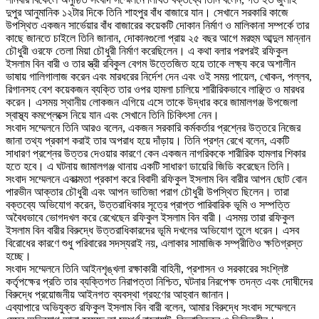
দুপুর আনুমানিক ১২টার দিকে তিনি শাহপুর বাঁধ বাজারে যান। সেখানে সরকারি কাজে
উপস্থিত একজন সার্ভেয়ার বাঁধ বাজারের কয়েকটি দোকান নির্মাণ ও মালিকানা সম্পর্কে তার
কাছে জানতে চাইলে তিনি জানান, দোকানগুলো প্রায় ২৫ বছর আগে মরহুম আব্দুল মান্নান
চৌধুরী ওরফে তেলা মিয়া চৌধুরী নির্মাণ করেছিলেন। এ কথা বলার পরপরই রফিকুল
ইসলাম বিন বারী ও তার স্ত্রী রবিকুল বেগম উত্তেজিত হয়ে তাকে লক্ষ্য করে অশালীন
ভাষায় গালিগালাজ করেন এবং মারধরের নির্দেশ দেন এবং ওই সময় পায়েল, খোকন, পল্লব,
রিগানসহ বেশ কয়েকজন ব্যক্তি তার ওপর হামলা চালিয়ে শারীরিকভাবে লাঞ্ছিত ও মারধর
করেন। এসময় স্থানীয় লোকজন এগিয়ে এসে তাকে উদ্ধার করে জামালগঞ্জ উপজেলা
স্বাস্থ্য কমপ্লেক্সে নিয়ে যান এবং সেখানে তিনি চিকিৎসা নেন।
‎সংবাদ সম্মেলনে তিনি আরও বলেন, একজন সরকারি কর্মকর্তার প্রশ্নের উত্তরে নিজের
জানা তথ্য প্রকাশ করাই তার অপরাধ হয়ে দাঁড়ায়। তিনি প্রশ্ন রেখে বলেন, একটি
সাধারণ প্রশ্নের উত্তর দেওয়ার কারণে কেন একজন নাগরিককে শারীরিক হামলার শিকার
হতে হবে। এ ঘটনায় জামালগঞ্জ থানায় একটি সাধারণ ডায়েরি জিডি করেছেন তিনি।
‎সংবাদ সম্মেলনে একাত্মতা প্রকাশ করে বিবাদী রফিকুল ইসলাম বিন বারীর আপন ছোট বোন
পারভীন আক্তার চৌধুরী এবং আপন ভাতিজা পরাগ চৌধুরী উপস্থিত ছিলেন। তারা
বক্তব্যে অভিযোগ করেন, উত্তরাধিকার সূত্রে প্রাপ্ত পারিবারিক ভূমি ও সম্পত্তি
অবৈধভাবে ভোগদখল করে রেখেছেন রফিকুল ইসলাম বিন বারী। এসময় তারা রফিকুল
ইসলাম বিন বারীর বিরুদ্ধে উত্তরাধিকারদের ভূমি দখলের অভিযোগ তুলে ধরেন। এসব
বিরোধের কারণে শুধু পরিবারের সদস্যরাই নয়, এলাকার সামাজিক সম্প্রীতিও ক্ষতিগ্রস্ত
হচ্ছে।
‎সংবাদ সম্মেলনে তিনি আইনশৃঙ্খলা রক্ষাকারী বাহিনী, প্রশাসন ও সরকারের সংশ্লিষ্ট
কর্তৃপক্ষের প্রতি তার ব্যক্তিগত নিরাপত্তা নিশ্চিত, ঘটনার নিরপেক্ষ তদন্ত এবং দোষীদের
বিরুদ্ধে প্রয়োজনীয় আইনগত ব্যবস্থা গ্রহণের আহ্বান জানান।
‎এব্যাপারে অভিযুক্ত রফিকুল ইসলাম বিন বারী বলেন, আমার বিরুদ্ধে সংবাদ সম্মেলনে