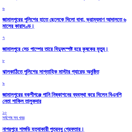
৬
জামালপুরের পুলিশের হাতে ছেলেকে দিলো বাবা, ভ্রাম্যমাণ আদালতে ৬
মাসের কারাদণ্ড।
৭
জামালপুরে সেচ পাম্পের তারে বিদ্যুৎস্পষ্ট হয়ে কৃষকের মৃত্যু।
৮
‎ঝালকাঠিতে পুলিশের সাপ্তাহিক মাস্টার প্যারেড অনুষ্ঠিত
৯
জামালপুরের বকশীগঞ্জে পানি নিষ্কাশনের ব্যবস্থা করে দিলেন বিএনপি
নেতা শাকিল তালুকদার
১০
সর্বশেষ সব খবর
নাগরপুরে শাশুড়ি হত্যাকারী পুত্রবধু গ্রেফতার।