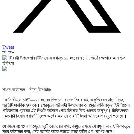
Tweet
অ-
অ+
শাওন আহাম্মেদ= স্টাফ রিপোর্টারঃ
“আমি বাঁচতে চাই”—১১ বছরের শিশু মো. রাশেদ মিয়ার এই আকুতি যেন নাড়া দিচ্ছে
প্রতিটি মানবিক হৃদয়কে। শেরপুরের শ্রীবরদী উপজেলার ৩ নম্বর কাকিলাকুড়া ইউনিয়নের
খাটিয়াডাঙ্গা গ্রামের এই শিশুটি বর্তমানে পেটে টিউমার নিয়ে গুরুতর অসুস্থ। চিকিৎসকরা
দ্রুত চিকিৎসার পরামর্শ দিলেও অর্থের অভাবে তার চিকিৎসা অনিশ্চয়তার মুখে পড়েছে।
যে বয়সে রাশেদের মাঠজুড়ে ছুটে বেড়ানোর কথা, বন্ধুদের সঙ্গে খেলাধুলা আর হাসি-আনন্দে
সময় কাটানোর কথা, সেই বয়সেই তাকে লড়তে হচ্ছে কঠিন এক রোগের সঙ্গে।