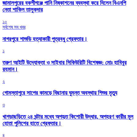
জামালপুরের বকশীগঞ্জে পানি নিষ্কাশনের ব্যবস্থা করে দিলেন বিএনপি
নেতা শাকিল তালুকদার
১০
সর্বশেষ সব খবর
নাগরপুরে শাশুড়ি হত্যাকারী পুত্রবধু গ্রেফতার।
১
তরুণ আইটি উদ্যোক্তা ও সাইবার সিকিউরিটি বিশেষজ্ঞ: মোঃ হাবিবুর
রহমান।
২
গোমস্তাপুরে সাপের কামড়ে বিছানায় ঘুমন্ত অবস্থায় শিশুর মৃত্যু
৩
খাগড়াছড়িতে ২৪ ঘন্টার মধ্যে অপহৃত কিশোরী উদ্ধার, অপহরণ কারীর মূল
হোতা পুলিশের হাতে গ্রেফতার।
৪