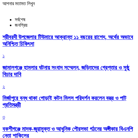
আপনার মতামত লিখুন
সর্বশেষ
জনপ্রিয়
শ্রীবরদী উপজেলার টিউমারে আক্রান্ত ১১ বছরের রাশেদ, অর্থের অভাবে
অনিশ্চিত চিকিৎসা
১
জামালগঞ্জে হামলার ঘটনায় সংবাদ সম্মেলন, জড়িতদের গ্রেপ্তার ও সুষ্ঠু
বিচার দাবি
২
মির্জাপুরে বন্ধ থাকা গোড়াই কটন মিলস পরিদর্শন করলেন বস্ত্র ও পাট
প্রতিমন্ত্রী
৩
বকশীগঞ্জে মাদক-জুয়ামুক্ত ও আধুনিক পৌরসভা গঠনের অঙ্গীকার বিএনপি
নেতা শাকিলের