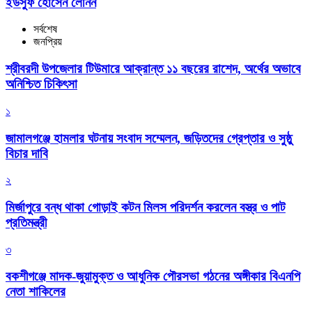
ইউসুফ হোসেন লেনিন
সর্বশেষ
জনপ্রিয়
শ্রীবরদী উপজেলার টিউমারে আক্রান্ত ১১ বছরের রাশেদ, অর্থের অভাবে
অনিশ্চিত চিকিৎসা
১
জামালগঞ্জে হামলার ঘটনায় সংবাদ সম্মেলন, জড়িতদের গ্রেপ্তার ও সুষ্ঠু
বিচার দাবি
২
মির্জাপুরে বন্ধ থাকা গোড়াই কটন মিলস পরিদর্শন করলেন বস্ত্র ও পাট
প্রতিমন্ত্রী
৩
বকশীগঞ্জে মাদক-জুয়ামুক্ত ও আধুনিক পৌরসভা গঠনের অঙ্গীকার বিএনপি
নেতা শাকিলের