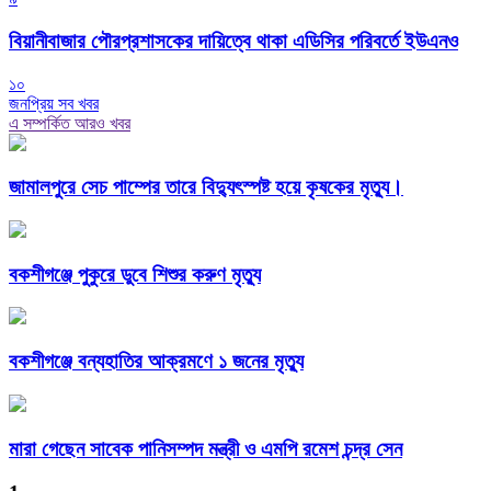
বিয়ানীবাজার পৌরপ্রশাসকের দায়িত্বে থাকা এডিসির পরিবর্তে ইউএনও
১০
জনপ্রিয় সব খবর
এ সম্পর্কিত আরও খবর
জামালপুরে সেচ পাম্পের তারে বিদ্যুৎস্পষ্ট হয়ে কৃষকের মৃত্যু।
বকশীগঞ্জে পুকুরে ডুবে শিশুর করুণ মৃত্যু
বকশীগঞ্জে বন্যহাতির আক্রমণে ১ জনের মৃত্যু
মারা গেছেন সাবেক পানিসম্পদ মন্ত্রী ও এমপি রমেশ চন্দ্র সেন