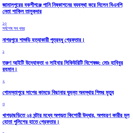
জামালপুরের বকশীগঞ্জে পানি নিষ্কাশনের ব্যবস্থা করে দিলেন বিএনপি
নেতা শাকিল তালুকদার
১০
সর্বশেষ সব খবর
নাগরপুরে শাশুড়ি হত্যাকারী পুত্রবধু গ্রেফতার।
১
তরুণ আইটি উদ্যোক্তা ও সাইবার সিকিউরিটি বিশেষজ্ঞ: মোঃ হাবিবুর
রহমান।
২
গোমস্তাপুরে সাপের কামড়ে বিছানায় ঘুমন্ত অবস্থায় শিশুর মৃত্যু
৩
খাগড়াছড়িতে ২৪ ঘন্টার মধ্যে অপহৃত কিশোরী উদ্ধার, অপহরণ কারীর মূল
হোতা পুলিশের হাতে গ্রেফতার।