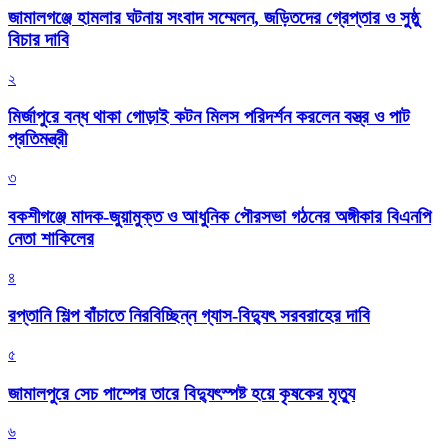
জামালগঞ্জে হামলার ঘটনায় সংবাদ সম্মেলন, জড়িতদের গ্রেপ্তার ও সুষ্ঠু
বিচার দাবি
২
মির্জাপুরে বন্ধ থাকা গোড়াই কটন মিলস পরিদর্শন করলেন বস্ত্র ও পাট
প্রতিমন্ত্রী
৩
বকশীগঞ্জে মাদক-জুয়ামুক্ত ও আধুনিক পৌরসভা গঠনের অঙ্গীকার বিএনপি
নেতা শাকিলের
৪
রপ্তানি শিল্প বাঁচাতে নিরবিচ্ছিন্ন গ্যাস-বিদ্যুৎ সরবরাহের দাবি
৫
জামালপুরে সেচ পাম্পের তারে বিদ্যুৎস্পষ্ট হয়ে কৃষকের মৃত্যু
৬