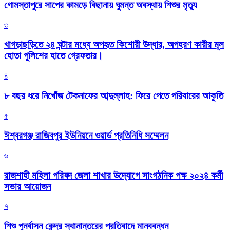
গোমস্তাপুরে সাপের কামড়ে বিছানায় ঘুমন্ত অবস্থায় শিশুর মৃত্যু
৩
খাগড়াছড়িতে ২৪ ঘন্টার মধ্যে অপহৃত কিশোরী উদ্ধার, অপহরণ কারীর মূল
হোতা পুলিশের হাতে গ্রেফতার।
৪
৮ বছর ধরে নিখোঁজ টেকনাফের আব্দুল্লাহ: ফিরে পেতে পরিবারের আকুতি
৫
ঈশ্বরগঞ্জ রাজিবপুর ইউনিয়নে ওয়ার্ড প্রতিনিধি সম্মেলন
৬
রাজশাহী মহিলা পরিষদ জেলা শাখার উদ্যোগে সাংগঠনিক পক্ষ ২০২৪ কর্মী
সভার আয়োজন
৭
শিশু পুনর্বাসন কেন্দ্র স্থানান্তরের প্রতিবাদে মানববন্ধন