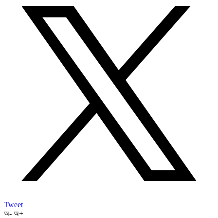
Tweet
অ-
অ+