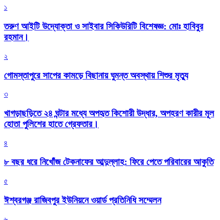
১
তরুণ আইটি উদ্যোক্তা ও সাইবার সিকিউরিটি বিশেষজ্ঞ: মোঃ হাবিবুর
রহমান।
২
গোমস্তাপুরে সাপের কামড়ে বিছানায় ঘুমন্ত অবস্থায় শিশুর মৃত্যু
৩
খাগড়াছড়িতে ২৪ ঘন্টার মধ্যে অপহৃত কিশোরী উদ্ধার, অপহরণ কারীর মূল
হোতা পুলিশের হাতে গ্রেফতার।
৪
৮ বছর ধরে নিখোঁজ টেকনাফের আব্দুল্লাহ: ফিরে পেতে পরিবারের আকুতি
৫
ঈশ্বরগঞ্জ রাজিবপুর ইউনিয়নে ওয়ার্ড প্রতিনিধি সম্মেলন
৬