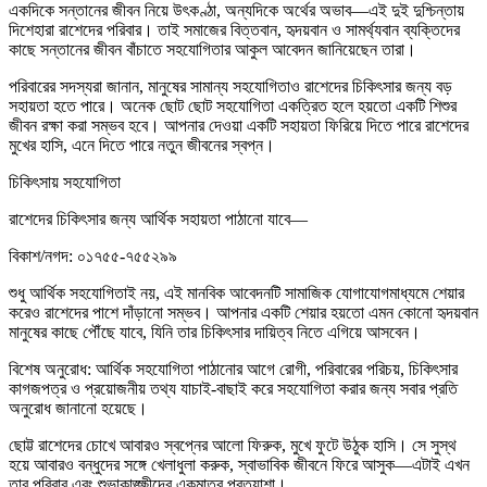
একদিকে সন্তানের জীবন নিয়ে উৎকণ্ঠা, অন্যদিকে অর্থের অভাব—এই দুই দুশ্চিন্তায়
দিশেহারা রাশেদের পরিবার। তাই সমাজের বিত্তবান, হৃদয়বান ও সামর্থ্যবান ব্যক্তিদের
কাছে সন্তানের জীবন বাঁচাতে সহযোগিতার আকুল আবেদন জানিয়েছেন তারা।
পরিবারের সদস্যরা জানান, মানুষের সামান্য সহযোগিতাও রাশেদের চিকিৎসার জন্য বড়
সহায়তা হতে পারে। অনেক ছোট ছোট সহযোগিতা একত্রিত হলে হয়তো একটি শিশুর
জীবন রক্ষা করা সম্ভব হবে। আপনার দেওয়া একটি সহায়তা ফিরিয়ে দিতে পারে রাশেদের
মুখের হাসি, এনে দিতে পারে নতুন জীবনের স্বপ্ন।
চিকিৎসায় সহযোগিতা
রাশেদের চিকিৎসার জন্য আর্থিক সহায়তা পাঠানো যাবে—
বিকাশ/নগদ: ০১৭৫৫-৭৫৫২৯৯
শুধু আর্থিক সহযোগিতাই নয়, এই মানবিক আবেদনটি সামাজিক যোগাযোগমাধ্যমে শেয়ার
করেও রাশেদের পাশে দাঁড়ানো সম্ভব। আপনার একটি শেয়ার হয়তো এমন কোনো হৃদয়বান
মানুষের কাছে পৌঁছে যাবে, যিনি তার চিকিৎসার দায়িত্ব নিতে এগিয়ে আসবেন।
বিশেষ অনুরোধ: আর্থিক সহযোগিতা পাঠানোর আগে রোগী, পরিবারের পরিচয়, চিকিৎসার
কাগজপত্র ও প্রয়োজনীয় তথ্য যাচাই-বাছাই করে সহযোগিতা করার জন্য সবার প্রতি
অনুরোধ জানানো হয়েছে।
ছোট্ট রাশেদের চোখে আবারও স্বপ্নের আলো ফিরুক, মুখে ফুটে উঠুক হাসি। সে সুস্থ
হয়ে আবারও বন্ধুদের সঙ্গে খেলাধুলা করুক, স্বাভাবিক জীবনে ফিরে আসুক—এটাই এখন
তার পরিবার এবং শুভাকাঙ্ক্ষীদের একমাত্র প্রত্যাশা।