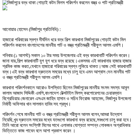
আনোয়ার হোসেন (মির্জাপুর প্রতিনিধি) :
হাজারো পরিবারের স্বপ্ন দীর্ঘদিন ধরে বন্ধ শিল্প কারখানা মির্জাপুরের গোড়াই কটন মিল
পরিদর্শন করলেন বাংলাদেশের মাননীয় পাট ও বস্ত্র প্রতিমন্ত্রী শরীফুল আলম এমপি।
শনিবার (১ আগস্ট) সকাল ১০ টার সময় উপজেলার এই বন্ধ কারখানাটি পরিদর্শন করেন।
জানা যায়,শিল্প কারখানাটি যুগ যুগ ধরে বন্ধ রয়েছে।একসময় এই কারখানায় হাজার হাজার
শ্রমিক কাজ করত,যেখানে হাজারো পরিবারের স্বপ্ন লুকিয়ে থাকত।আজ সেই কারখানাটি
বন্ধ।এই বন্ধ কারখানা দ্রুততম সময়ের মধ্যে চালু হবে এমন আশ্বাস দেন মাননীয় পাট
ও বস্ত্র প্রতিমন্ত্রী শরীফুল আলম এমপি।
কারখানা পরিদর্শনকালে আরোও উপস্থিত ছিলেন মির্জাপুরের মাননীয় সংসদ সদস্য আবুল
কালাম আজাদ সিদ্দিকী এমপি,বাংলাদেশ টেক্সটাইল মিলস্ করপোরেশনের চেয়ারম্যান
বিগ্রেডিয়ার জেনারেল এসএম জাহিদ হাসান ও সচিব ফিরোজ আহমেদ, মির্জাপুর উপজেলা
নির্বাহী অফিসার খান সালমান হাবিব সহ প্রমূখ।
পরিদর্শন শেষে মাননীয় পাট ও বস্ত্র প্রতিমন্ত্রী শরীফুল আলম বলেন,আমরা উদ্যোগ
নিয়েছি,খুব দ্রুততম সময়ের মধ্যে যতগুলো কারখানা বন্ধ রয়েছে,সবগুলো চালু করা হবে।
তিনি আরো বলেন সংশ্লিষ্ট মিলের সাথে এলাকার যোগ্যতা সম্পন্ন লোকজন অগ্রাধিকার
ভিত্তিতে কাজ পাবেন বলে আশা প্রকাশ করেন ।