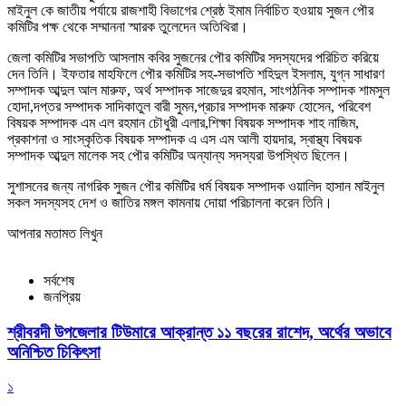
মাইনুল কে জাতীয় পর্যায়ে রাজশাহী বিভাগের শ্রেষ্ঠ ইমাম নির্বাচিত হওয়ায় সুজন পৌর
কমিটির পক্ষ থেকে সম্মাননা স্মারক তুলেদেন অতিথিরা।
জেলা কমিটির সভাপতি আসলাম কবির সুজনের পৌর কমিটির সদস্যদের পরিচিত করিয়ে
দেন তিনি। ইফতার মাহফিলে পৌর কমিটির সহ-সভাপতি শহিদুল ইসলাম, যুগ্ন সাধারণ
সম্পাদক আব্দুল আল মারুফ, অর্থ সম্পাদক সাজেদুর রহমান, সাংগঠনিক সম্পাদক শামসুল
হোদা,দপ্তর সম্পাদক সাদিকাতুল বারী সুমন,প্রচার সম্পাদক মারুফ হোসেন, পরিবেশ
বিষয়ক সম্পাদক এম এল রহমান চৌধুরী এলার,শিক্ষা বিষয়ক সম্পাদক শাহ নাজিম,
প্রকাশনা ও সাংস্কৃতিক বিষয়ক সম্পাদক এ এস এম আলী হায়দার, স্বাস্থ্য বিষয়ক
সম্পাদক আব্দুল মালেক সহ পৌর কমিটির অন্যান্য সদস্যরা উপস্থিত ছিলেন।
সুশাসনের জন্য নাগরিক সুজন পৌর কমিটির ধর্ম বিষয়ক সম্পাদক ওয়ালিদ হাসান মাইনুল
সকল সদস্যসহ দেশ ও জাতির মঙ্গল কামনায় দোয়া পরিচালনা করেন তিনি।
আপনার মতামত লিখুন
সর্বশেষ
জনপ্রিয়
শ্রীবরদী উপজেলার টিউমারে আক্রান্ত ১১ বছরের রাশেদ, অর্থের অভাবে
অনিশ্চিত চিকিৎসা
১