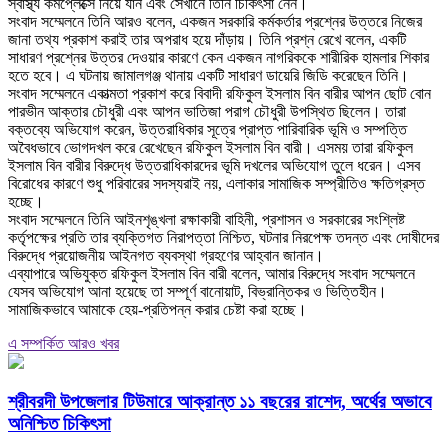
স্বাস্থ্য কমপ্লেক্সে নিয়ে যান এবং সেখানে তিনি চিকিৎসা নেন।
‎সংবাদ সম্মেলনে তিনি আরও বলেন, একজন সরকারি কর্মকর্তার প্রশ্নের উত্তরে নিজের
জানা তথ্য প্রকাশ করাই তার অপরাধ হয়ে দাঁড়ায়। তিনি প্রশ্ন রেখে বলেন, একটি
সাধারণ প্রশ্নের উত্তর দেওয়ার কারণে কেন একজন নাগরিককে শারীরিক হামলার শিকার
হতে হবে। এ ঘটনায় জামালগঞ্জ থানায় একটি সাধারণ ডায়েরি জিডি করেছেন তিনি।
‎সংবাদ সম্মেলনে একাত্মতা প্রকাশ করে বিবাদী রফিকুল ইসলাম বিন বারীর আপন ছোট বোন
পারভীন আক্তার চৌধুরী এবং আপন ভাতিজা পরাগ চৌধুরী উপস্থিত ছিলেন। তারা
বক্তব্যে অভিযোগ করেন, উত্তরাধিকার সূত্রে প্রাপ্ত পারিবারিক ভূমি ও সম্পত্তি
অবৈধভাবে ভোগদখল করে রেখেছেন রফিকুল ইসলাম বিন বারী। এসময় তারা রফিকুল
ইসলাম বিন বারীর বিরুদ্ধে উত্তরাধিকারদের ভূমি দখলের অভিযোগ তুলে ধরেন। এসব
বিরোধের কারণে শুধু পরিবারের সদস্যরাই নয়, এলাকার সামাজিক সম্প্রীতিও ক্ষতিগ্রস্ত
হচ্ছে।
‎সংবাদ সম্মেলনে তিনি আইনশৃঙ্খলা রক্ষাকারী বাহিনী, প্রশাসন ও সরকারের সংশ্লিষ্ট
কর্তৃপক্ষের প্রতি তার ব্যক্তিগত নিরাপত্তা নিশ্চিত, ঘটনার নিরপেক্ষ তদন্ত এবং দোষীদের
বিরুদ্ধে প্রয়োজনীয় আইনগত ব্যবস্থা গ্রহণের আহ্বান জানান।
‎এব্যাপারে অভিযুক্ত রফিকুল ইসলাম বিন বারী বলেন, আমার বিরুদ্ধে সংবাদ সম্মেলনে
যেসব অভিযোগ আনা হয়েছে তা সম্পূর্ণ বানোয়াট, বিভ্রান্তিকর ও ভিত্তিহীন।
সামাজিকভাবে আমাকে হেয়-প্রতিপন্ন করার চেষ্টা করা হচ্ছে।
এ সম্পর্কিত আরও খবর
শ্রীবরদী উপজেলার টিউমারে আক্রান্ত ১১ বছরের রাশেদ, অর্থের অভাবে
অনিশ্চিত চিকিৎসা