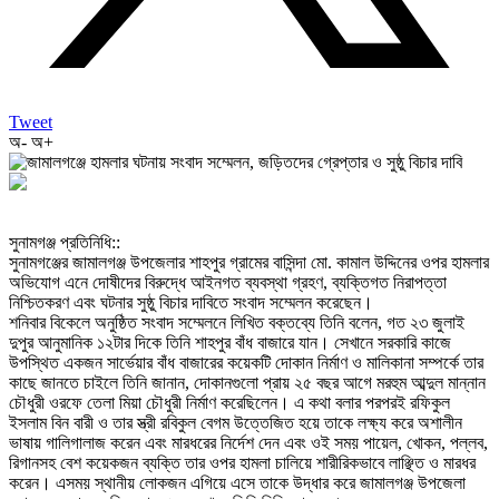
Tweet
অ-
অ+
‎সুনামগঞ্জ প্রতিনিধি::
‎সুনামগঞ্জের জামালগঞ্জ উপজেলার শাহপুর গ্রামের বাসিন্দা মো. কামাল উদ্দিনের ওপর হামলার
অভিযোগ এনে দোষীদের বিরুদ্ধে আইনগত ব্যবস্থা গ্রহণ, ব্যক্তিগত নিরাপত্তা
নিশ্চিতকরণ এবং ঘটনার সুষ্ঠু বিচার দাবিতে সংবাদ সম্মেলন করেছেন।
‎শনিবার বিকেলে অনুষ্ঠিত সংবাদ সম্মেলনে লিখিত বক্তব্যে তিনি বলেন, গত ২৩ জুলাই
দুপুর আনুমানিক ১২টার দিকে তিনি শাহপুর বাঁধ বাজারে যান। সেখানে সরকারি কাজে
উপস্থিত একজন সার্ভেয়ার বাঁধ বাজারের কয়েকটি দোকান নির্মাণ ও মালিকানা সম্পর্কে তার
কাছে জানতে চাইলে তিনি জানান, দোকানগুলো প্রায় ২৫ বছর আগে মরহুম আব্দুল মান্নান
চৌধুরী ওরফে তেলা মিয়া চৌধুরী নির্মাণ করেছিলেন। এ কথা বলার পরপরই রফিকুল
ইসলাম বিন বারী ও তার স্ত্রী রবিকুল বেগম উত্তেজিত হয়ে তাকে লক্ষ্য করে অশালীন
ভাষায় গালিগালাজ করেন এবং মারধরের নির্দেশ দেন এবং ওই সময় পায়েল, খোকন, পল্লব,
রিগানসহ বেশ কয়েকজন ব্যক্তি তার ওপর হামলা চালিয়ে শারীরিকভাবে লাঞ্ছিত ও মারধর
করেন। এসময় স্থানীয় লোকজন এগিয়ে এসে তাকে উদ্ধার করে জামালগঞ্জ উপজেলা