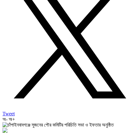
Tweet
অ-
অ+