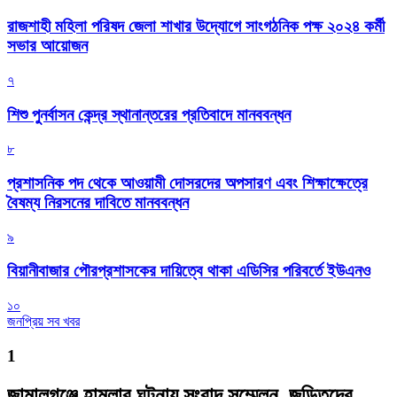
রাজশাহী মহিলা পরিষদ জেলা শাখার উদ্যোগে সাংগঠনিক পক্ষ ২০২৪ কর্মী
সভার আয়োজন
৭
শিশু পুনর্বাসন কেন্দ্র স্থানান্তরের প্রতিবাদে মানববন্ধন
৮
প্রশাসনিক পদ থেকে আওয়ামী দোসরদের অপসারণ এবং শিক্ষাক্ষেত্রে
বৈষম্য নিরসনের দাবিতে মানববন্ধন
৯
বিয়ানীবাজার পৌরপ্রশাসকের দায়িত্বে থাকা এডিসির পরিবর্তে ইউএনও
১০
জনপ্রিয় সব খবর
1
জামালগঞ্জে হামলার ঘটনায় সংবাদ সম্মেলন, জড়িতদের