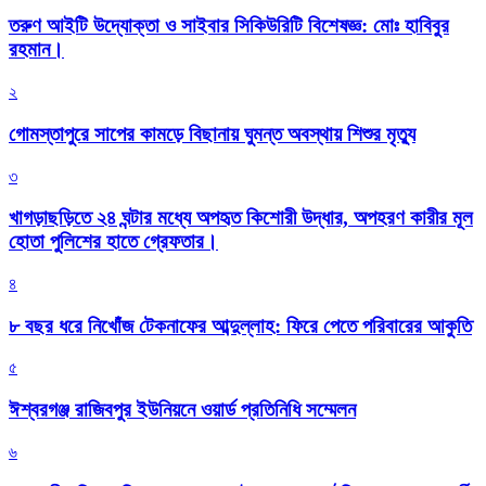
তরুণ আইটি উদ্যোক্তা ও সাইবার সিকিউরিটি বিশেষজ্ঞ: মোঃ হাবিবুর
রহমান।
২
গোমস্তাপুরে সাপের কামড়ে বিছানায় ঘুমন্ত অবস্থায় শিশুর মৃত্যু
৩
খাগড়াছড়িতে ২৪ ঘন্টার মধ্যে অপহৃত কিশোরী উদ্ধার, অপহরণ কারীর মূল
হোতা পুলিশের হাতে গ্রেফতার।
৪
৮ বছর ধরে নিখোঁজ টেকনাফের আব্দুল্লাহ: ফিরে পেতে পরিবারের আকুতি
৫
ঈশ্বরগঞ্জ রাজিবপুর ইউনিয়নে ওয়ার্ড প্রতিনিধি সম্মেলন
৬