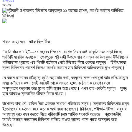
অ-
অ+
শাওন আহাম্মেদ= স্টাফ রিপোর্টারঃ
“আমি বাঁচতে চাই”—১১ বছরের শিশু মো. রাশেদ মিয়ার এই আকুতি যেন নাড়া দিচ্ছে
প্রতিটি মানবিক হৃদয়কে। শেরপুরের শ্রীবরদী উপজেলার ৩ নম্বর কাকিলাকুড়া ইউনিয়নের
খাটিয়াডাঙ্গা গ্রামের এই শিশুটি বর্তমানে পেটে টিউমার নিয়ে গুরুতর অসুস্থ। চিকিৎসকরা
দ্রুত চিকিৎসার পরামর্শ দিলেও অর্থের অভাবে তার চিকিৎসা অনিশ্চয়তার মুখে পড়েছে।
যে বয়সে রাশেদের মাঠজুড়ে ছুটে বেড়ানোর কথা, বন্ধুদের সঙ্গে খেলাধুলা আর হাসি-আনন্দে
সময় কাটানোর কথা, সেই বয়সেই তাকে লড়তে হচ্ছে কঠিন এক রোগের সঙ্গে।
অসুস্থতার যন্ত্রণায় তার মুখের হাসি ম্লান হয়ে গেছে। এখন তার একটাই স্বপ্ন—সুস্থ
হয়ে আবারও স্বাভাবিক জীবনে ফিরে যাওয়া।
রাশেদের বাবা মো. রাকিব মিয়া একজন সাধারণ পরিবারের মানুষ। সন্তানের চিকিৎসার জন্য
ইতোমধ্যে ধার-দেনা করে অনেক অর্থ ব্যয় করেছেন। চিকিৎসা, পরীক্ষা-নিরীক্ষা, ওষুধ ও
অন্যান্য খরচ বহন করতে গিয়ে পরিবারটি চরম আর্থিক সংকটে পড়েছে। প্রয়োজনীয়
অর্থের অভাবে সন্তানের চিকিৎসা চালিয়ে যাওয়া তাদের পক্ষে প্রায় অসম্ভব হয়ে
উঠেছে।