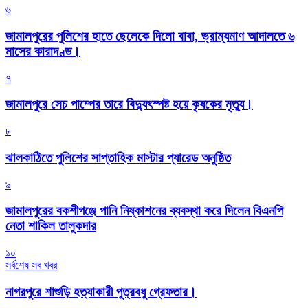
৬
জামালপুরের পুলিশের হাতে ছেলেকে দিলো বাবা, ভ্রাম্যমাণ আদালতে ৬
মাসের কারাদণ্ড।
৭
জামালপুরে সেচ পাম্পের তারে বিদ্যুৎস্পষ্ট হয়ে কৃষকের মৃত্যু।
৮
‎ঝালকাঠিতে পুলিশের সাপ্তাহিক মাস্টার প্যারেড অনুষ্ঠিত
৯
জামালপুরের বকশীগঞ্জে পানি নিষ্কাশনের ব্যবস্থা করে দিলেন বিএনপি
নেতা শাকিল তালুকদার
১০
সর্বশেষ সব খবর
নাগরপুরে শাশুড়ি হত্যাকারী পুত্রবধু গ্রেফতার।