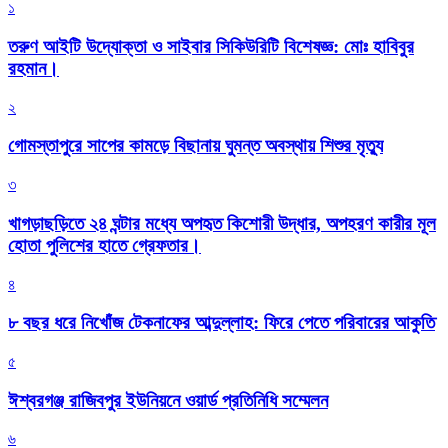
১
তরুণ আইটি উদ্যোক্তা ও সাইবার সিকিউরিটি বিশেষজ্ঞ: মোঃ হাবিবুর
রহমান।
২
গোমস্তাপুরে সাপের কামড়ে বিছানায় ঘুমন্ত অবস্থায় শিশুর মৃত্যু
৩
খাগড়াছড়িতে ২৪ ঘন্টার মধ্যে অপহৃত কিশোরী উদ্ধার, অপহরণ কারীর মূল
হোতা পুলিশের হাতে গ্রেফতার।
৪
৮ বছর ধরে নিখোঁজ টেকনাফের আব্দুল্লাহ: ফিরে পেতে পরিবারের আকুতি
৫
ঈশ্বরগঞ্জ রাজিবপুর ইউনিয়নে ওয়ার্ড প্রতিনিধি সম্মেলন
৬