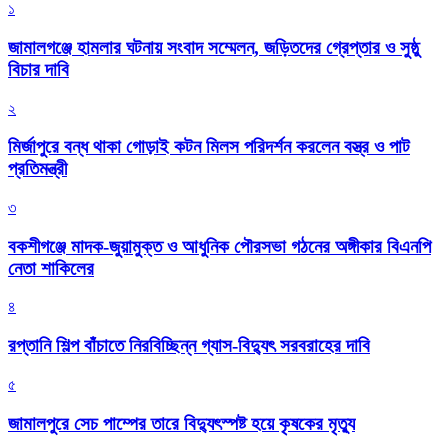
১
জামালগঞ্জে হামলার ঘটনায় সংবাদ সম্মেলন, জড়িতদের গ্রেপ্তার ও সুষ্ঠু
বিচার দাবি
২
মির্জাপুরে বন্ধ থাকা গোড়াই কটন মিলস পরিদর্শন করলেন বস্ত্র ও পাট
প্রতিমন্ত্রী
৩
বকশীগঞ্জে মাদক-জুয়ামুক্ত ও আধুনিক পৌরসভা গঠনের অঙ্গীকার বিএনপি
নেতা শাকিলের
৪
রপ্তানি শিল্প বাঁচাতে নিরবিচ্ছিন্ন গ্যাস-বিদ্যুৎ সরবরাহের দাবি
৫
জামালপুরে সেচ পাম্পের তারে বিদ্যুৎস্পষ্ট হয়ে কৃষকের মৃত্যু