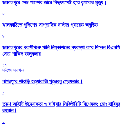
জামালপুরে সেচ পাম্পের তারে বিদ্যুৎস্পষ্ট হয়ে কৃষকের মৃত্যু।
৮
‎ঝালকাঠিতে পুলিশের সাপ্তাহিক মাস্টার প্যারেড অনুষ্ঠিত
৯
জামালপুরের বকশীগঞ্জে পানি নিষ্কাশনের ব্যবস্থা করে দিলেন বিএনপি
নেতা শাকিল তালুকদার
১০
সর্বশেষ সব খবর
নাগরপুরে শাশুড়ি হত্যাকারী পুত্রবধু গ্রেফতার।
১
তরুণ আইটি উদ্যোক্তা ও সাইবার সিকিউরিটি বিশেষজ্ঞ: মোঃ হাবিবুর
রহমান।
২