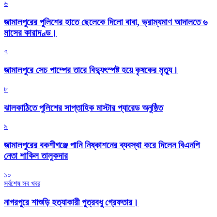
৬
জামালপুরের পুলিশের হাতে ছেলেকে দিলো বাবা, ভ্রাম্যমাণ আদালতে ৬
মাসের কারাদণ্ড।
৭
জামালপুরে সেচ পাম্পের তারে বিদ্যুৎস্পষ্ট হয়ে কৃষকের মৃত্যু।
৮
‎ঝালকাঠিতে পুলিশের সাপ্তাহিক মাস্টার প্যারেড অনুষ্ঠিত
৯
জামালপুরের বকশীগঞ্জে পানি নিষ্কাশনের ব্যবস্থা করে দিলেন বিএনপি
নেতা শাকিল তালুকদার
১০
সর্বশেষ সব খবর
নাগরপুরে শাশুড়ি হত্যাকারী পুত্রবধু গ্রেফতার।