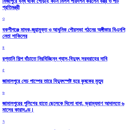
মির্জাপুরে বন্ধ থাকা গোড়াই কটন মিলস পরিদর্শন করলেন বস্ত্র ও পাট
প্রতিমন্ত্রী
৩
বকশীগঞ্জে মাদক-জুয়ামুক্ত ও আধুনিক পৌরসভা গঠনের অঙ্গীকার বিএনপি
নেতা শাকিলের
৪
রপ্তানি শিল্প বাঁচাতে নিরবিচ্ছিন্ন গ্যাস-বিদ্যুৎ সরবরাহের দাবি
৫
জামালপুরে সেচ পাম্পের তারে বিদ্যুৎস্পষ্ট হয়ে কৃষকের মৃত্যু
৬
জামালপুরের পুলিশের হাতে ছেলেকে দিলো বাবা, ভ্রাম্যমাণ আদালতে ৬
মাসের কারাদণ্ড।
৭