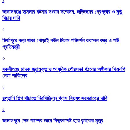
১
জামালগঞ্জে হামলার ঘটনায় সংবাদ সম্মেলন, জড়িতদের গ্রেপ্তার ও সুষ্ঠু
বিচার দাবি
২
মির্জাপুরে বন্ধ থাকা গোড়াই কটন মিলস পরিদর্শন করলেন বস্ত্র ও পাট
প্রতিমন্ত্রী
৩
বকশীগঞ্জে মাদক-জুয়ামুক্ত ও আধুনিক পৌরসভা গঠনের অঙ্গীকার বিএনপি
নেতা শাকিলের
৪
রপ্তানি শিল্প বাঁচাতে নিরবিচ্ছিন্ন গ্যাস-বিদ্যুৎ সরবরাহের দাবি
৫
জামালপুরে সেচ পাম্পের তারে বিদ্যুৎস্পষ্ট হয়ে কৃষকের মৃত্যু