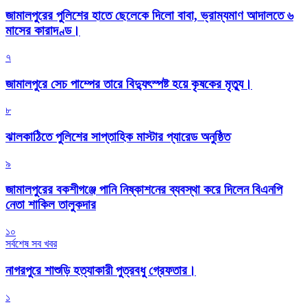
জামালপুরের পুলিশের হাতে ছেলেকে দিলো বাবা, ভ্রাম্যমাণ আদালতে ৬
মাসের কারাদণ্ড।
৭
জামালপুরে সেচ পাম্পের তারে বিদ্যুৎস্পষ্ট হয়ে কৃষকের মৃত্যু।
৮
‎ঝালকাঠিতে পুলিশের সাপ্তাহিক মাস্টার প্যারেড অনুষ্ঠিত
৯
জামালপুরের বকশীগঞ্জে পানি নিষ্কাশনের ব্যবস্থা করে দিলেন বিএনপি
নেতা শাকিল তালুকদার
১০
সর্বশেষ সব খবর
নাগরপুরে শাশুড়ি হত্যাকারী পুত্রবধু গ্রেফতার।
১