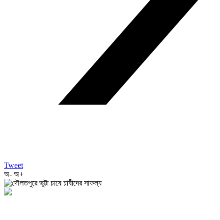
Tweet
অ-
অ+