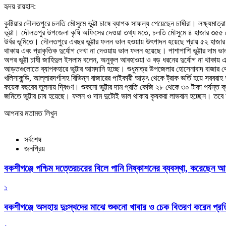
হৃদয় রায়হান:
কুষ্টিয়ার দৌলতপুরে চলতি মৌসুমে ভুট্টা চাষে ব্যাপক সাফল্য পেয়েছেন চাষীরা। লক্ষ্যমা
ভূট্টা। দৌলতপুর উপজেলা কৃষি অফিসের দেওয়া তথ্য মতে, চলতি মৌসুমে ৪ হাজার ৩৫৫ হেক্টর
উর্বর ভূমিতে। দৌলতপুরে এবছর ভুট্টার ফলন ভাল হওয়ায় উৎপাদন হয়েছে প্রায় ৫২ হাজার ম
থাকায় এবং প্রাকৃতিক দুর্যোগ দেখা না দেওয়ায় ভাল ফলন হয়েছে। পাশাপাশি ভুট্টার দাম
অপর ভুট্টা চাষী জাহিদুল ইসলাম বলেন, অনুকূল আবহাওয়া ও বড় ধরনের দুর্যোগ না থাক
আড়তগুলোতে ব্যাপকহারে ভুট্টার আমদানি হচ্ছে। শুধুমাত্র উপজেলার হোসেনাবাদ বাজার থেকে
খলিসাকুন্ডি, আল্লারদর্গাসহ বিভিন্ন বাজারের পাইকারী আড়ৎ থেকে ট্রাক ভর্তি হয়ে সরবরাহ
কয়েক বছরের তুলনায় দ্বিগুণ। শুকনো ভুট্টার দাম প্রতি কেজি ২৮ থেকে ৩০ টাকা পর্যন্ত ক্
জমিতে ভুট্টার চাষ হয়েছে। ফলন ও দাম দুটোই ভাল থাকায় কৃষকরা লাভবান হচ্ছেন। তবে অর
আপনার মতামত লিখুন
সর্বশেষ
জনপ্রিয়
বকশীগঞ্জে পশ্চিম দত্তেরচরের বিলে পানি নিষ্কাশনের ব্যবস্থা, করেছেন আ
১
বকশীগঞ্জে অসহায় দুঃস্থদের মাঝে শুকনো খাবার ও চেক বিতরণ করেন প্রতিম