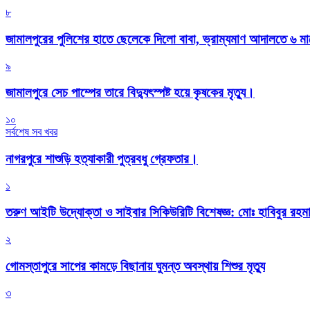
৮
জামালপুরের পুলিশের হাতে ছেলেকে দিলো বাবা, ভ্রাম্যমাণ আদালতে ৬ ম
৯
জামালপুরে সেচ পাম্পের তারে বিদ্যুৎস্পষ্ট হয়ে কৃষকের মৃত্যু।
১০
সর্বশেষ সব খবর
নাগরপুরে শাশুড়ি হত্যাকারী পুত্রবধু গ্রেফতার।
১
তরুণ আইটি উদ্যোক্তা ও সাইবার সিকিউরিটি বিশেষজ্ঞ: মোঃ হাবিবুর রহ
২
গোমস্তাপুরে সাপের কামড়ে বিছানায় ঘুমন্ত অবস্থায় শিশুর মৃত্যু
৩