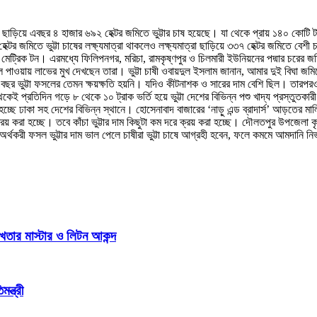
ত্রা ছাড়িয়ে এবছর ৪ হাজার ৬৯২ হেক্টর জমিতে ভুট্টার চাষ হয়েছে। যা থেকে প্রায় ১৪০ কোটি
 জমিতে ভুট্টা চাষের লক্ষ্যমাত্রা থাকলেও লক্ষ্যমাত্রা ছাড়িয়ে ৩৩৭ হেক্টর জমিতে বেশী চ
েট্রিক টন। এরমধ্যে ফিলিপনগর, মরিচা, রামকৃষ্ণপুর ও চিলমারী ইউনিয়নের পদ্মার চরের জমি
 ভাল পাওয়ায় লাভের মুখ দেখছেন তারা। ভুট্টা চাষী ওবায়দুল ইসলাম জানান, আমার দুই বিঘা 
ায় এবছর ভুট্টা ফসলের তেমন ক্ষয়ক্ষতি হয়নি। যদিও কীটনাশক ও সারের দাম বেশি ছিল। তার
ই প্রতিদিন গড়ে ৮ থেকে ১০ ট্রাক ভর্তি হয়ে ভুট্টা দেশের বিভিন্ন পশু খাদ্য প্রস্তুতকারী
 হচ্ছে ঢাকা সহ দেশের বিভিন্ন স্থানে। হোসেনাবাদ বাজারের ‘নাড়ু এন্ড ব্রাদার্স’ আড়তের ম
রয় করা হচ্ছে। তবে কাঁচা ভুট্টার দাম কিছুটা কম দরে ক্রয় করা হচ্ছে। দৌলতপুর উপজেলা কৃ
্থকরী ফসল ভুট্টার দাম ভাল পেলে চাষীরা ভুট্টা চাষে আগ্রহী হবেন, ফলে কমমে আমদানি নির
খতার মাস্টার ও লিটন আকন্দ
ন্ত্রী