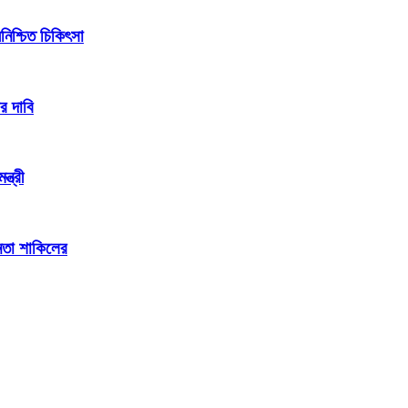
িশ্চিত চিকিৎসা
র দাবি
্ত্রী
েতা শাকিলের