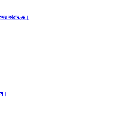
াসের কারাদণ্ড।
মান।