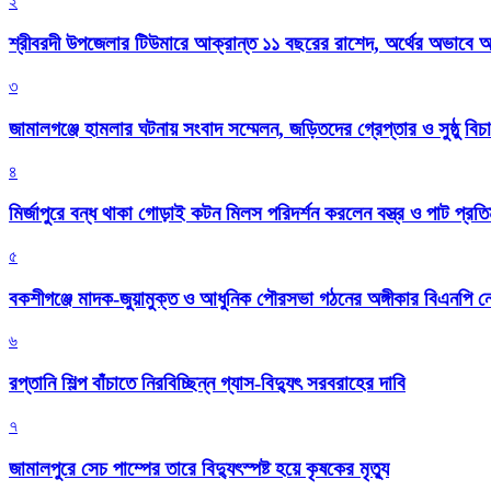
২
শ্রীবরদী উপজেলার টিউমারে আক্রান্ত ১১ বছরের রাশেদ, অর্থের অভাবে অন
৩
জামালগঞ্জে হামলার ঘটনায় সংবাদ সম্মেলন, জড়িতদের গ্রেপ্তার ও সুষ্ঠু বিচা
৪
মির্জাপুরে বন্ধ থাকা গোড়াই কটন মিলস পরিদর্শন করলেন বস্ত্র ও পাট প্রতিমন
৫
বকশীগঞ্জে মাদক-জুয়ামুক্ত ও আধুনিক পৌরসভা গঠনের অঙ্গীকার বিএনপি ন
৬
রপ্তানি শিল্প বাঁচাতে নিরবিচ্ছিন্ন গ্যাস-বিদ্যুৎ সরবরাহের দাবি
৭
জামালপুরে সেচ পাম্পের তারে বিদ্যুৎস্পষ্ট হয়ে কৃষকের মৃত্যু