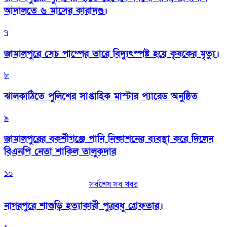
আদালতে ৬ মাসের কারাদণ্ড।
৭
জামালপুরে সেচ পাম্পের তারে বিদ্যুৎস্পষ্ট হয়ে কৃষকের মৃত্যু।
৮
‎ঝালকাঠিতে পুলিশের সাপ্তাহিক মাস্টার প্যারেড অনুষ্ঠিত
৯
জামালপুরের বকশীগঞ্জে পানি নিষ্কাশনের ব্যবস্থা করে দিলেন
বিএনপি নেতা শাকিল তালুকদার
১০
সর্বশেষ সব খবর
নাগরপুরে শাশুড়ি হত্যাকারী পুত্রবধু গ্রেফতার।