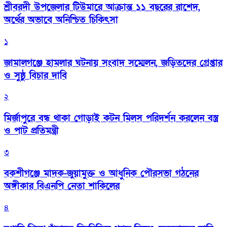
শ্রীবরদী উপজেলার টিউমারে আক্রান্ত ১১ বছরের রাশেদ,
অর্থের অভাবে অনিশ্চিত চিকিৎসা
১
জামালগঞ্জে হামলার ঘটনায় সংবাদ সম্মেলন, জড়িতদের গ্রেপ্তার
ও সুষ্ঠু বিচার দাবি
২
মির্জাপুরে বন্ধ থাকা গোড়াই কটন মিলস পরিদর্শন করলেন বস্ত্র
ও পাট প্রতিমন্ত্রী
৩
বকশীগঞ্জে মাদক-জুয়ামুক্ত ও আধুনিক পৌরসভা গঠনের
অঙ্গীকার বিএনপি নেতা শাকিলের
৪