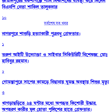
জামালপুরের বকশীগঞ্জে পানি নিষ্কাশনের ব্যবস্থা করে দিলেন
বিএনপি নেতা শাকিল তালুকদার
১০
সর্বশেষ সব খবর
নাগরপুরে শাশুড়ি হত্যাকারী পুত্রবধু গ্রেফতার।
১
তরুণ আইটি উদ্যোক্তা ও সাইবার সিকিউরিটি বিশেষজ্ঞ: মোঃ
হাবিবুর রহমান।
২
গোমস্তাপুরে সাপের কামড়ে বিছানায় ঘুমন্ত অবস্থায় শিশুর মৃত্যু
৩
খাগড়াছড়িতে ২৪ ঘন্টার মধ্যে অপহৃত কিশোরী উদ্ধার,
অপহরণ কারীর মূল হোতা পুলিশের হাতে গ্রেফতার।