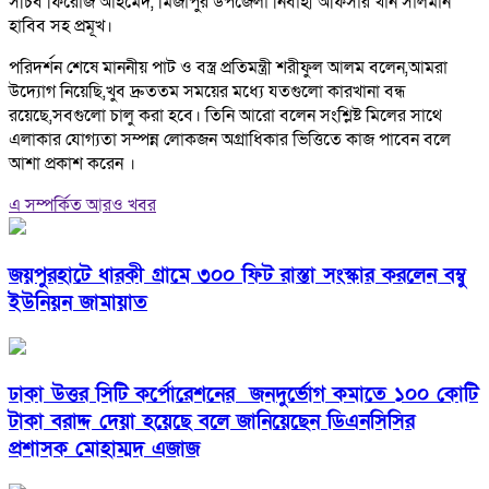
সচিব ফিরোজ আহমেদ, মির্জাপুর উপজেলা নির্বাহী অফিসার খান সালমান
হাবিব সহ প্রমূখ।
পরিদর্শন শেষে মাননীয় পাট ও বস্ত্র প্রতিমন্ত্রী শরীফুল আলম বলেন,আমরা
উদ্যোগ নিয়েছি,খুব দ্রুততম সময়ের মধ্যে যতগুলো কারখানা বন্ধ
রয়েছে,সবগুলো চালু করা হবে। তিনি আরো বলেন সংশ্লিষ্ট মিলের সাথে
এলাকার যোগ্যতা সম্পন্ন লোকজন অগ্রাধিকার ভিত্তিতে কাজ পাবেন বলে
আশা প্রকাশ করেন ।
এ সম্পর্কিত আরও খবর
জয়পুরহাটে ধারকী গ্রামে ৩০০ ফিট রাস্তা সংস্কার করলেন বম্বু
ইউনিয়ন জামায়াত
ঢাকা উত্তর সিটি কর্পোরেশনের জনদুর্ভোগ কমাতে ১০০ কোটি
টাকা বরাদ্দ দেয়া হয়েছে বলে জানিয়েছেন ডিএনসিসির
প্রশাসক মোহাম্মদ এজাজ