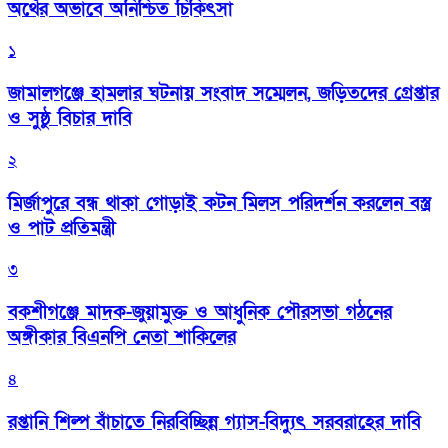
অর্থের অভাবে অনিশ্চিত চিকিৎসা
১
জামালগঞ্জে হামলার ঘটনায় সংবাদ সম্মেলন, জড়িতদের গ্রেপ্তার
ও সুষ্ঠু বিচার দাবি
২
মির্জাপুরে বন্ধ থাকা গোড়াই কটন মিলস পরিদর্শন করলেন বস্ত্র
ও পাট প্রতিমন্ত্রী
৩
বকশীগঞ্জে মাদক-জুয়ামুক্ত ও আধুনিক পৌরসভা গঠনের
অঙ্গীকার বিএনপি নেতা শাকিলের
৪
রপ্তানি শিল্প বাঁচাতে নিরবিচ্ছিন্ন গ্যাস-বিদ্যুৎ সরবরাহের দাবি