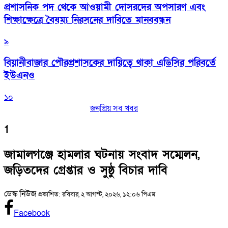
প্রশাসনিক পদ থেকে আওয়ামী দোসরদের অপসারণ এবং
শিক্ষাক্ষেত্রে বৈষম্য নিরসনের দাবিতে মানববন্ধন
৯
বিয়ানীবাজার পৌরপ্রশাসকের দায়িত্বে থাকা এডিসির পরিবর্তে
ইউএনও
১০
জনপ্রিয় সব খবর
1
জামালগঞ্জে হামলার ঘটনায় সংবাদ সম্মেলন,
জড়িতদের গ্রেপ্তার ও সুষ্ঠু বিচার দাবি
ডেস্ক নিউজ
প্রকাশিত: রবিবার, ২ আগস্ট, ২০২৬, ১২:০৬ পিএম
Facebook