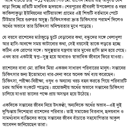
“আমি বাঁচতে চাই”—১১ বছরের শিশু মো. রাশেদ মিয়ার এই আকুতি যেন
নাড়া দিচ্ছে প্রতিটি মানবিক হৃদয়কে। শেরপুরের শ্রীবরদী উপজেলার ৩ নম্বর
কাকিলাকুড়া ইউনিয়নের খাটিয়াডাঙ্গা গ্রামের এই শিশুটি বর্তমানে পেটে
টিউমার নিয়ে গুরুতর অসুস্থ। চিকিৎসকরা দ্রুত চিকিৎসার পরামর্শ দিলেও
অর্থের অভাবে তার চিকিৎসা অনিশ্চয়তার মুখে পড়েছে।
যে বয়সে রাশেদের মাঠজুড়ে ছুটে বেড়ানোর কথা, বন্ধুদের সঙ্গে খেলাধুলা
আর হাসি-আনন্দে সময় কাটানোর কথা, সেই বয়সেই তাকে লড়তে হচ্ছে
কঠিন এক রোগের সঙ্গে। অসুস্থতার যন্ত্রণায় তার মুখের হাসি ম্লান হয়ে গেছে।
এখন তার একটাই স্বপ্ন—সুস্থ হয়ে আবারও স্বাভাবিক জীবনে ফিরে যাওয়া।
রাশেদের বাবা মো. রাকিব মিয়া একজন সাধারণ পরিবারের মানুষ। সন্তানের
চিকিৎসার জন্য ইতোমধ্যে ধার-দেনা করে অনেক অর্থ ব্যয় করেছেন।
চিকিৎসা, পরীক্ষা-নিরীক্ষা, ওষুধ ও অন্যান্য খরচ বহন করতে গিয়ে পরিবারটি
চরম আর্থিক সংকটে পড়েছে। প্রয়োজনীয় অর্থের অভাবে সন্তানের চিকিৎসা
চালিয়ে যাওয়া তাদের পক্ষে প্রায় অসম্ভব হয়ে উঠেছে।
একদিকে সন্তানের জীবন নিয়ে উৎকণ্ঠা, অন্যদিকে অর্থের অভাব—এই দুই
দুশ্চিন্তায় দিশেহারা রাশেদের পরিবার। তাই সমাজের বিত্তবান, হৃদয়বান ও
সামর্থ্যবান ব্যক্তিদের কাছে সন্তানের জীবন বাঁচাতে সহযোগিতার আকুল
আবেদন জানিয়েছেন তারা।