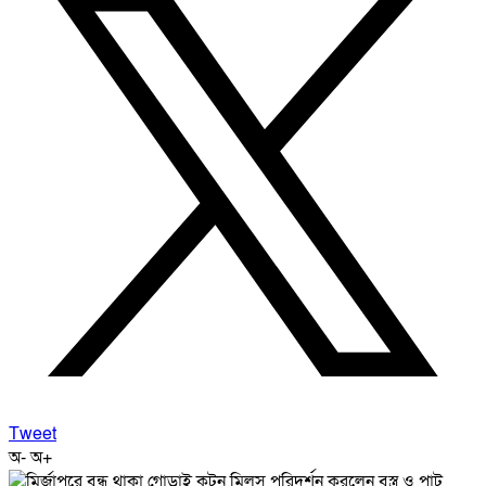
Tweet
অ-
অ+