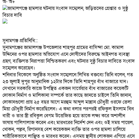
অ-
অ+
‎সুনামগঞ্জ প্রতিনিধি::
‎সুনামগঞ্জের জামালগঞ্জ উপজেলার শাহপুর গ্রামের বাসিন্দা মো. কামাল
উদ্দিনের ওপর হামলার অভিযোগ এনে দোষীদের বিরুদ্ধে আইনগত ব্যবস্থা
গ্রহণ, ব্যক্তিগত নিরাপত্তা নিশ্চিতকরণ এবং ঘটনার সুষ্ঠু বিচার দাবিতে সংবাদ
সম্মেলন করেছেন।
‎শনিবার বিকেলে অনুষ্ঠিত সংবাদ সম্মেলনে লিখিত বক্তব্যে তিনি বলেন, গত
২৩ জুলাই দুপুর আনুমানিক ১২টার দিকে তিনি শাহপুর বাঁধ বাজারে যান।
সেখানে সরকারি কাজে উপস্থিত একজন সার্ভেয়ার বাঁধ বাজারের কয়েকটি
দোকান নির্মাণ ও মালিকানা সম্পর্কে তার কাছে জানতে চাইলে তিনি জানান,
দোকানগুলো প্রায় ২৫ বছর আগে মরহুম আব্দুল মান্নান চৌধুরী ওরফে তেলা
মিয়া চৌধুরী নির্মাণ করেছিলেন। এ কথা বলার পরপরই রফিকুল ইসলাম বিন
বারী ও তার স্ত্রী রবিকুল বেগম উত্তেজিত হয়ে তাকে লক্ষ্য করে অশালীন
ভাষায় গালিগালাজ করেন এবং মারধরের নির্দেশ দেন এবং ওই সময় পায়েল,
খোকন, পল্লব, রিগানসহ বেশ কয়েকজন ব্যক্তি তার ওপর হামলা চালিয়ে
শারীরিকভাবে লাঞ্ছিত ও মারধর করেন। এসময় স্থানীয় লোকজন এগিয়ে এসে