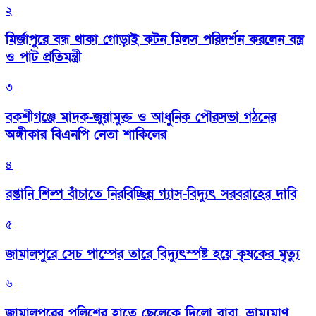
২
মির্জাপুরে বন্ধ থাকা গোড়াই কটন মিলস পরিদর্শন করলেন বস্ত্র
ও পাট প্রতিমন্ত্রী
৩
বকশীগঞ্জে মাদক-জুয়ামুক্ত ও আধুনিক পৌরসভা গঠনের
অঙ্গীকার বিএনপি নেতা শাকিলের
৪
রপ্তানি শিল্প বাঁচাতে নিরবিচ্ছিন্ন গ্যাস-বিদ্যুৎ সরবরাহের দাবি
৫
জামালপুরে সেচ পাম্পের তারে বিদ্যুৎস্পষ্ট হয়ে কৃষকের মৃত্যু
৬
জামালপুরের পুলিশের হাতে ছেলেকে দিলো বাবা, ভ্রাম্যমাণ