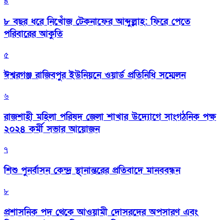
৪
৮ বছর ধরে নিখোঁজ টেকনাফের আব্দুল্লাহ: ফিরে পেতে
পরিবারের আকুতি
৫
ঈশ্বরগঞ্জ রাজিবপুর ইউনিয়নে ওয়ার্ড প্রতিনিধি সম্মেলন
৬
রাজশাহী মহিলা পরিষদ জেলা শাখার উদ্যোগে সাংগঠনিক পক্ষ
২০২৪ কর্মী সভার আয়োজন
৭
শিশু পুনর্বাসন কেন্দ্র স্থানান্তরের প্রতিবাদে মানববন্ধন
৮
প্রশাসনিক পদ থেকে আওয়ামী দোসরদের অপসারণ এবং