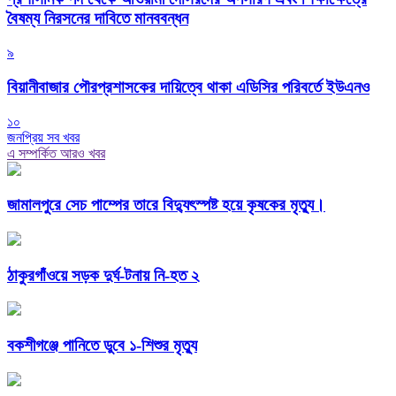
বৈষম্য নিরসনের দাবিতে মানববন্ধন
৯
বিয়ানীবাজার পৌরপ্রশাসকের দায়িত্বে থাকা এডিসির পরিবর্তে ইউএনও
১০
জনপ্রিয় সব খবর
এ সম্পর্কিত আরও খবর
জামালপুরে সেচ পাম্পের তারে বিদ্যুৎস্পষ্ট হয়ে কৃষকের মৃত্যু।
ঠাকুরগাঁওয়ে সড়ক দুর্ঘ-টনায় নি-হত ২
বকশীগঞ্জে পানিতে ডুবে ১-শিশুর মৃত্যু