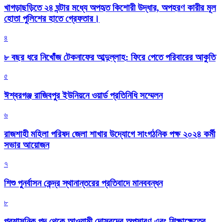
খাগড়াছড়িতে ২৪ ঘন্টার মধ্যে অপহৃত কিশোরী উদ্ধার, অপহরণ কারীর মূল
হোতা পুলিশের হাতে গ্রেফতার।
৪
৮ বছর ধরে নিখোঁজ টেকনাফের আব্দুল্লাহ: ফিরে পেতে পরিবারের আকুতি
৫
ঈশ্বরগঞ্জ রাজিবপুর ইউনিয়নে ওয়ার্ড প্রতিনিধি সম্মেলন
৬
রাজশাহী মহিলা পরিষদ জেলা শাখার উদ্যোগে সাংগঠনিক পক্ষ ২০২৪ কর্মী
সভার আয়োজন
৭
শিশু পুনর্বাসন কেন্দ্র স্থানান্তরের প্রতিবাদে মানববন্ধন
৮
প্রশাসনিক পদ থেকে আওয়ামী দোসরদের অপসারণ এবং শিক্ষাক্ষেত্রে