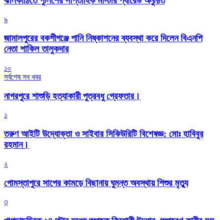
‎ঝালকাঠিতে পুলিশের সাপ্তাহিক মাস্টার প্যারেড অনুষ্ঠিত
৯
জামালপুরের বকশীগঞ্জে পানি নিষ্কাশনের ব্যবস্থা করে দিলেন বিএনপি
নেতা শাকিল তালুকদার
১০
সর্বশেষ সব খবর
নাগরপুরে শাশুড়ি হত্যাকারী পুত্রবধু গ্রেফতার।
১
তরুণ আইটি উদ্যোক্তা ও সাইবার সিকিউরিটি বিশেষজ্ঞ: মোঃ হাবিবুর
রহমান।
২
গোমস্তাপুরে সাপের কামড়ে বিছানায় ঘুমন্ত অবস্থায় শিশুর মৃত্যু
৩