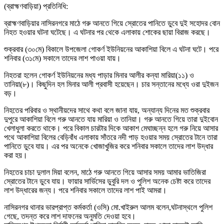
(ব্রাহ্মণবাড়িয়া) প্রতিনিধি:
ব্রাহ্মণবাড়িয়ার নাসিরনগরে মাঠে গরু আনতে গিয়ে স্রোতের পানিতে ডুবে দুই সহোদর বোন
নিহত হওয়ার ঘটনা ঘটেছে। এ ঘটনার পর থেকে এলাকায় শোকের ছায়া বিরাজ করছে।
শুক্রবার (৩০মে) বিকালে উপজেলা গোকর্ণ ইউনিয়নের আকাশিয়া বিলে এ ঘটনা ঘটে। পরে
শনিবার (৩১মে) সকালে তাদের লাশ পাওয়া যায়।
নিহতরা হলেন গোকর্ণ ইউনিয়নের মধ্য পাড়ার মিনার আলীর কন্যা মারিয়া(১১) ও
তানিয়া(৮)। কিছুদিন হল মিনার আলী প্রবাসী হয়েছেন। চার সন্তানের মধ্যে ওরা দুইজন
বড়।
নিহতের পরিবার ও স্থানীয়দের সাথে কথা বলে জানা যায়, অন্যান্য দিনের মত শুক্রবার
দুপুরে আকাশিয়া বিলে গরু আনতে যায় মারিয়া ও তানিয়া। গরু আনতে গিয়ে তারা দুইবোন
খেলাধুলা করতে থাকে। পরে বিকাল চারটার দিকে আকাশ মেঘাচ্ছন্ন হলে গরু নিয়ে আসার
পথে আকাশিয়া বিলের বেড়িবাঁধ এলাকায় সাঁতরে নদী পাড় হওয়ার সময় স্রোতের টানে তারা
পানিতে ডুবে যায়। এর পর অনেকে খোজাখুজির করে শনিবার সকালে তাদের লাশ উদ্ধার
করা হয়।
নিহতের চাচা দুলাল মিয়া বলেন, মাঠে গরু আনতে গিয়ে আসার সময় আমার ভাতিজিরা
স্রোতের টানে ডুবে যায়। ফায়ার সার্ভিসের ডুবুরি দল ও পুলিশ অনেক চেষ্টা করে তাদের
লাশ উদ্ধারের জন্য। পরে শনিবার সকালে তাদের লাশ পাই আমরা।
নাসিরনগর থানার ভারপ্রাপ্ত কর্মকর্তা (ওসি) মো.খাইরুল আলম বলেন,ঘটনাস্থলে পুলিশ
গেছে, তদন্ত করে লাশ দাফনের অনুমতি দেওয়া হবে।