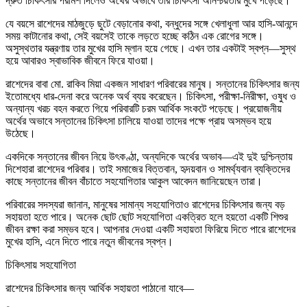
দ্রুত চিকিৎসার পরামর্শ দিলেও অর্থের অভাবে তার চিকিৎসা অনিশ্চয়তার মুখে পড়েছে।
যে বয়সে রাশেদের মাঠজুড়ে ছুটে বেড়ানোর কথা, বন্ধুদের সঙ্গে খেলাধুলা আর হাসি-আনন্দে
সময় কাটানোর কথা, সেই বয়সেই তাকে লড়তে হচ্ছে কঠিন এক রোগের সঙ্গে।
অসুস্থতার যন্ত্রণায় তার মুখের হাসি ম্লান হয়ে গেছে। এখন তার একটাই স্বপ্ন—সুস্থ
হয়ে আবারও স্বাভাবিক জীবনে ফিরে যাওয়া।
রাশেদের বাবা মো. রাকিব মিয়া একজন সাধারণ পরিবারের মানুষ। সন্তানের চিকিৎসার জন্য
ইতোমধ্যে ধার-দেনা করে অনেক অর্থ ব্যয় করেছেন। চিকিৎসা, পরীক্ষা-নিরীক্ষা, ওষুধ ও
অন্যান্য খরচ বহন করতে গিয়ে পরিবারটি চরম আর্থিক সংকটে পড়েছে। প্রয়োজনীয়
অর্থের অভাবে সন্তানের চিকিৎসা চালিয়ে যাওয়া তাদের পক্ষে প্রায় অসম্ভব হয়ে
উঠেছে।
একদিকে সন্তানের জীবন নিয়ে উৎকণ্ঠা, অন্যদিকে অর্থের অভাব—এই দুই দুশ্চিন্তায়
দিশেহারা রাশেদের পরিবার। তাই সমাজের বিত্তবান, হৃদয়বান ও সামর্থ্যবান ব্যক্তিদের
কাছে সন্তানের জীবন বাঁচাতে সহযোগিতার আকুল আবেদন জানিয়েছেন তারা।
পরিবারের সদস্যরা জানান, মানুষের সামান্য সহযোগিতাও রাশেদের চিকিৎসার জন্য বড়
সহায়তা হতে পারে। অনেক ছোট ছোট সহযোগিতা একত্রিত হলে হয়তো একটি শিশুর
জীবন রক্ষা করা সম্ভব হবে। আপনার দেওয়া একটি সহায়তা ফিরিয়ে দিতে পারে রাশেদের
মুখের হাসি, এনে দিতে পারে নতুন জীবনের স্বপ্ন।
চিকিৎসায় সহযোগিতা
রাশেদের চিকিৎসার জন্য আর্থিক সহায়তা পাঠানো যাবে—