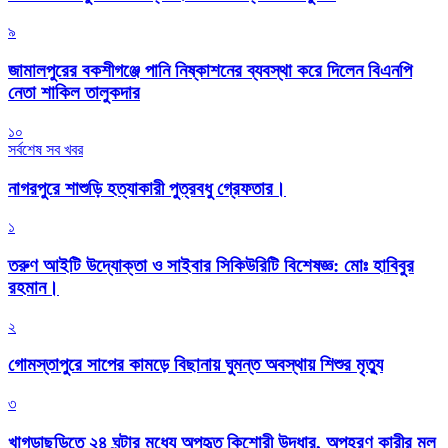
৯
জামালপুরের বকশীগঞ্জে পানি নিষ্কাশনের ব্যবস্থা করে দিলেন বিএনপি
নেতা শাকিল তালুকদার
১০
সর্বশেষ সব খবর
নাগরপুরে শাশুড়ি হত্যাকারী পুত্রবধু গ্রেফতার।
১
তরুণ আইটি উদ্যোক্তা ও সাইবার সিকিউরিটি বিশেষজ্ঞ: মোঃ হাবিবুর
রহমান।
২
গোমস্তাপুরে সাপের কামড়ে বিছানায় ঘুমন্ত অবস্থায় শিশুর মৃত্যু
৩
খাগড়াছড়িতে ২৪ ঘন্টার মধ্যে অপহৃত কিশোরী উদ্ধার, অপহরণ কারীর মূল