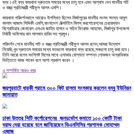
বন্ধ।এই বন্ধ কারখানা দ্রুততম সময়ের মধ্যে চালু হবে এমন আশ্বাস দেন মাননীয় পাট
ও বস্ত্র প্রতিমন্ত্রী শরীফুল আলম এমপি।
কারখানা পরিদর্শনকালে আরোও উপস্থিত ছিলেন মির্জাপুরের মাননীয় সংসদ সদস্য আবুল
কালাম আজাদ সিদ্দিকী এমপি,বাংলাদেশ টেক্সটাইল মিলস্ করপোরেশনের চেয়ারম্যান
বিগ্রেডিয়ার জেনারেল এসএম জাহিদ হাসান ও সচিব ফিরোজ আহমেদ, মির্জাপুর উপজেলা
নির্বাহী অফিসার খান সালমান হাবিব সহ প্রমূখ।
পরিদর্শন শেষে মাননীয় পাট ও বস্ত্র প্রতিমন্ত্রী শরীফুল আলম বলেন,আমরা উদ্যোগ
নিয়েছি,খুব দ্রুততম সময়ের মধ্যে যতগুলো কারখানা বন্ধ রয়েছে,সবগুলো চালু করা হবে।
তিনি আরো বলেন সংশ্লিষ্ট মিলের সাথে এলাকার যোগ্যতা সম্পন্ন লোকজন অগ্রাধিকার
ভিত্তিতে কাজ পাবেন বলে আশা প্রকাশ করেন ।
এ সম্পর্কিত আরও খবর
জয়পুরহাটে ধারকী গ্রামে ৩০০ ফিট রাস্তা সংস্কার করলেন বম্বু ইউনিয়ন
জামায়াত
ঢাকা উত্তর সিটি কর্পোরেশনের জনদুর্ভোগ কমাতে ১০০ কোটি টাকা
বরাদ্দ দেয়া হয়েছে বলে জানিয়েছেন ডিএনসিসির প্রশাসক মোহাম্মদ
এজাজ