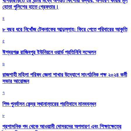
খাগড়াছড়িতে ২৪ ঘন্টার মধ্যে অপহৃত কিশোরী উদ্ধার, অপহরণ কারীর মূল
হোতা পুলিশের হাতে গ্রেফতার।
৪
৮ বছর ধরে নিখোঁজ টেকনাফের আব্দুল্লাহ: ফিরে পেতে পরিবারের আকুতি
৫
ঈশ্বরগঞ্জ রাজিবপুর ইউনিয়নে ওয়ার্ড প্রতিনিধি সম্মেলন
৬
রাজশাহী মহিলা পরিষদ জেলা শাখার উদ্যোগে সাংগঠনিক পক্ষ ২০২৪ কর্মী
সভার আয়োজন
৭
শিশু পুনর্বাসন কেন্দ্র স্থানান্তরের প্রতিবাদে মানববন্ধন
৮
প্রশাসনিক পদ থেকে আওয়ামী দোসরদের অপসারণ এবং শিক্ষাক্ষেত্রে