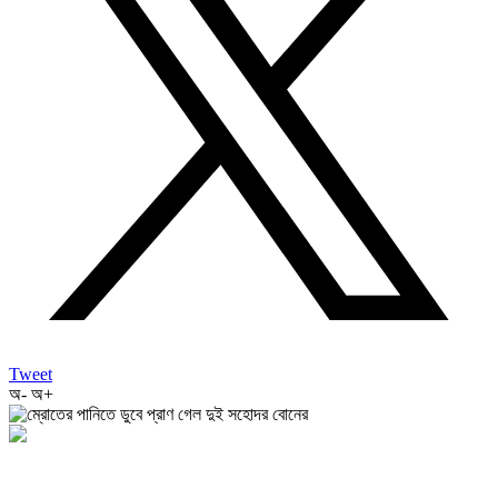
Tweet
অ-
অ+