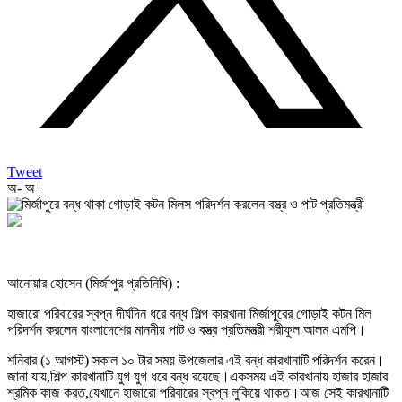
Tweet
অ-
অ+
আনোয়ার হোসেন (মির্জাপুর প্রতিনিধি) :
হাজারো পরিবারের স্বপ্ন দীর্ঘদিন ধরে বন্ধ শিল্প কারখানা মির্জাপুরের গোড়াই কটন মিল
পরিদর্শন করলেন বাংলাদেশের মাননীয় পাট ও বস্ত্র প্রতিমন্ত্রী শরীফুল আলম এমপি।
শনিবার (১ আগস্ট) সকাল ১০ টার সময় উপজেলার এই বন্ধ কারখানাটি পরিদর্শন করেন।
জানা যায়,শিল্প কারখানাটি যুগ যুগ ধরে বন্ধ রয়েছে।একসময় এই কারখানায় হাজার হাজার
শ্রমিক কাজ করত,যেখানে হাজারো পরিবারের স্বপ্ন লুকিয়ে থাকত।আজ সেই কারখানাটি