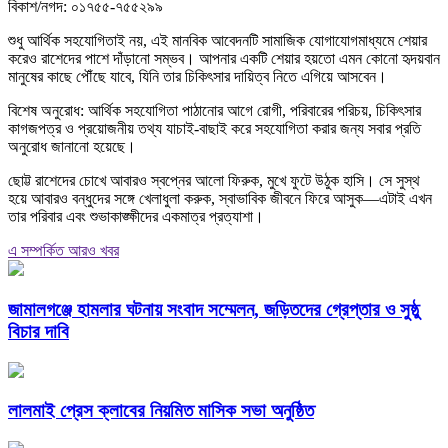
বিকাশ/নগদ: ০১৭৫৫-৭৫৫২৯৯
শুধু আর্থিক সহযোগিতাই নয়, এই মানবিক আবেদনটি সামাজিক যোগাযোগমাধ্যমে শেয়ার
করেও রাশেদের পাশে দাঁড়ানো সম্ভব। আপনার একটি শেয়ার হয়তো এমন কোনো হৃদয়বান
মানুষের কাছে পৌঁছে যাবে, যিনি তার চিকিৎসার দায়িত্ব নিতে এগিয়ে আসবেন।
বিশেষ অনুরোধ: আর্থিক সহযোগিতা পাঠানোর আগে রোগী, পরিবারের পরিচয়, চিকিৎসার
কাগজপত্র ও প্রয়োজনীয় তথ্য যাচাই-বাছাই করে সহযোগিতা করার জন্য সবার প্রতি
অনুরোধ জানানো হয়েছে।
ছোট্ট রাশেদের চোখে আবারও স্বপ্নের আলো ফিরুক, মুখে ফুটে উঠুক হাসি। সে সুস্থ
হয়ে আবারও বন্ধুদের সঙ্গে খেলাধুলা করুক, স্বাভাবিক জীবনে ফিরে আসুক—এটাই এখন
তার পরিবার এবং শুভাকাঙ্ক্ষীদের একমাত্র প্রত্যাশা।
এ সম্পর্কিত আরও খবর
জামালগঞ্জে হামলার ঘটনায় সংবাদ সম্মেলন, জড়িতদের গ্রেপ্তার ও সুষ্ঠু
বিচার দাবি
লালমাই প্রেস ক্লাবের নিয়মিত মাসিক সভা অনুষ্ঠিত