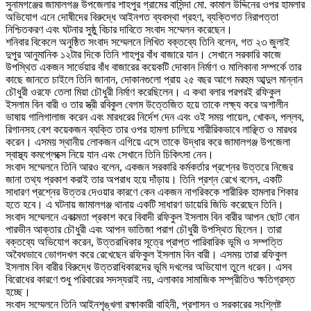
‎সুনামগঞ্জের জামালগঞ্জ উপজেলার শাহপুর গ্রামের বাসিন্দা মো. কামাল উদ্দিনের ওপর হামলার
অভিযোগ এনে দোষীদের বিরুদ্ধে আইনগত ব্যবস্থা গ্রহণ, ব্যক্তিগত নিরাপত্তা
নিশ্চিতকরণ এবং ঘটনার সুষ্ঠু বিচার দাবিতে সংবাদ সম্মেলন করেছেন।
‎শনিবার বিকেলে অনুষ্ঠিত সংবাদ সম্মেলনে লিখিত বক্তব্যে তিনি বলেন, গত ২৩ জুলাই
দুপুর আনুমানিক ১২টার দিকে তিনি শাহপুর বাঁধ বাজারে যান। সেখানে সরকারি কাজে
উপস্থিত একজন সার্ভেয়ার বাঁধ বাজারের কয়েকটি দোকান নির্মাণ ও মালিকানা সম্পর্কে তার
কাছে জানতে চাইলে তিনি জানান, দোকানগুলো প্রায় ২৫ বছর আগে মরহুম আব্দুল মান্নান
চৌধুরী ওরফে তেলা মিয়া চৌধুরী নির্মাণ করেছিলেন। এ কথা বলার পরপরই রফিকুল
ইসলাম বিন বারী ও তার স্ত্রী রবিকুল বেগম উত্তেজিত হয়ে তাকে লক্ষ্য করে অশালীন
ভাষায় গালিগালাজ করেন এবং মারধরের নির্দেশ দেন এবং ওই সময় পায়েল, খোকন, পল্লব,
রিগানসহ বেশ কয়েকজন ব্যক্তি তার ওপর হামলা চালিয়ে শারীরিকভাবে লাঞ্ছিত ও মারধর
করেন। এসময় স্থানীয় লোকজন এগিয়ে এসে তাকে উদ্ধার করে জামালগঞ্জ উপজেলা
স্বাস্থ্য কমপ্লেক্সে নিয়ে যান এবং সেখানে তিনি চিকিৎসা নেন।
‎সংবাদ সম্মেলনে তিনি আরও বলেন, একজন সরকারি কর্মকর্তার প্রশ্নের উত্তরে নিজের
জানা তথ্য প্রকাশ করাই তার অপরাধ হয়ে দাঁড়ায়। তিনি প্রশ্ন রেখে বলেন, একটি
সাধারণ প্রশ্নের উত্তর দেওয়ার কারণে কেন একজন নাগরিককে শারীরিক হামলার শিকার
হতে হবে। এ ঘটনায় জামালগঞ্জ থানায় একটি সাধারণ ডায়েরি জিডি করেছেন তিনি।
‎সংবাদ সম্মেলনে একাত্মতা প্রকাশ করে বিবাদী রফিকুল ইসলাম বিন বারীর আপন ছোট বোন
পারভীন আক্তার চৌধুরী এবং আপন ভাতিজা পরাগ চৌধুরী উপস্থিত ছিলেন। তারা
বক্তব্যে অভিযোগ করেন, উত্তরাধিকার সূত্রে প্রাপ্ত পারিবারিক ভূমি ও সম্পত্তি
অবৈধভাবে ভোগদখল করে রেখেছেন রফিকুল ইসলাম বিন বারী। এসময় তারা রফিকুল
ইসলাম বিন বারীর বিরুদ্ধে উত্তরাধিকারদের ভূমি দখলের অভিযোগ তুলে ধরেন। এসব
বিরোধের কারণে শুধু পরিবারের সদস্যরাই নয়, এলাকার সামাজিক সম্প্রীতিও ক্ষতিগ্রস্ত
হচ্ছে।
‎সংবাদ সম্মেলনে তিনি আইনশৃঙ্খলা রক্ষাকারী বাহিনী, প্রশাসন ও সরকারের সংশ্লিষ্ট