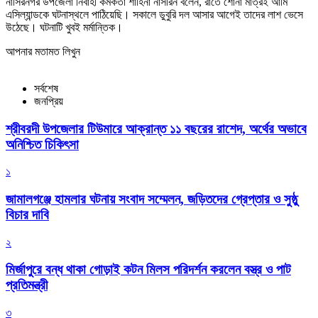
নাসিরনগর উপজেলা নির্বাহী কর্মকর্তা শাহিনা নাসরিন বলেন, রাতে শোনা মাত্রই আমি
এসিল্যান্ডকে ঘটনাস্থলে পাঠিয়েছি। সকালে ডুবুরি দল আসার আগেই তাদের লাশ ভেসে
উঠেছে। ঘটনাটি খুবই মর্মান্তিক।
আপনার মতামত লিখুন
সর্বশেষ
জনপ্রিয়
শ্রীবরদী উপজেলার টিউমারে আক্রান্ত ১১ বছরের রাশেদ, অর্থের অভাবে
অনিশ্চিত চিকিৎসা
১
জামালগঞ্জে হামলার ঘটনায় সংবাদ সম্মেলন, জড়িতদের গ্রেপ্তার ও সুষ্ঠু
বিচার দাবি
২
মির্জাপুরে বন্ধ থাকা গোড়াই কটন মিলস পরিদর্শন করলেন বস্ত্র ও পাট
প্রতিমন্ত্রী
৩