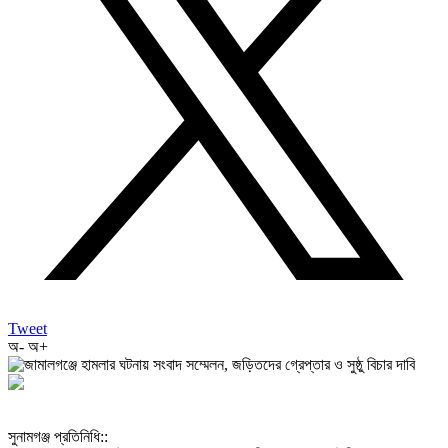
Tweet
অ-
অ+
‎সুনামগঞ্জ প্রতিনিধি::