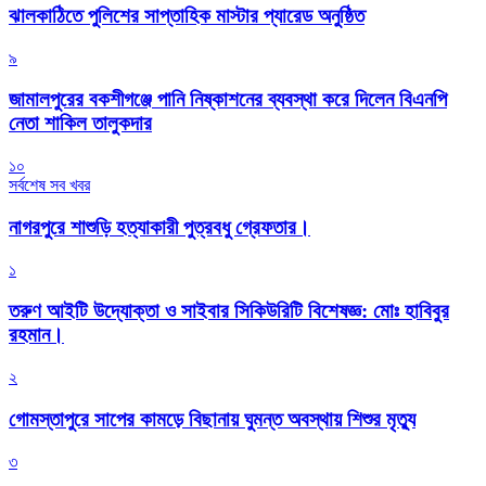
‎ঝালকাঠিতে পুলিশের সাপ্তাহিক মাস্টার প্যারেড অনুষ্ঠিত
৯
জামালপুরের বকশীগঞ্জে পানি নিষ্কাশনের ব্যবস্থা করে দিলেন বিএনপি
নেতা শাকিল তালুকদার
১০
সর্বশেষ সব খবর
নাগরপুরে শাশুড়ি হত্যাকারী পুত্রবধু গ্রেফতার।
১
তরুণ আইটি উদ্যোক্তা ও সাইবার সিকিউরিটি বিশেষজ্ঞ: মোঃ হাবিবুর
রহমান।
২
গোমস্তাপুরে সাপের কামড়ে বিছানায় ঘুমন্ত অবস্থায় শিশুর মৃত্যু
৩