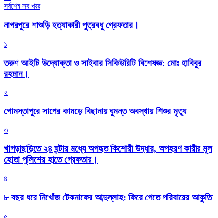
সর্বশেষ সব খবর
নাগরপুরে শাশুড়ি হত্যাকারী পুত্রবধু গ্রেফতার।
১
তরুণ আইটি উদ্যোক্তা ও সাইবার সিকিউরিটি বিশেষজ্ঞ: মোঃ হাবিবুর
রহমান।
২
গোমস্তাপুরে সাপের কামড়ে বিছানায় ঘুমন্ত অবস্থায় শিশুর মৃত্যু
৩
খাগড়াছড়িতে ২৪ ঘন্টার মধ্যে অপহৃত কিশোরী উদ্ধার, অপহরণ কারীর মূল
হোতা পুলিশের হাতে গ্রেফতার।
৪
৮ বছর ধরে নিখোঁজ টেকনাফের আব্দুল্লাহ: ফিরে পেতে পরিবারের আকুতি
৫