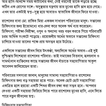
আর হাসি-আনন্দে সময় কাটানোর কথা, সেই বয়সেই তাকে লড়তে হচ্ছে
কঠিন এক রোগের সঙ্গে। অসুস্থতার যন্ত্রণায় তার মুখের হাসি ম্লান হয়ে গেছে।
এখন তার একটাই স্বপ্ন—সুস্থ হয়ে আবারও স্বাভাবিক জীবনে ফিরে যাওয়া।
রাশেদের বাবা মো. রাকিব মিয়া একজন সাধারণ পরিবারের মানুষ। সন্তানের
চিকিৎসার জন্য ইতোমধ্যে ধার-দেনা করে অনেক অর্থ ব্যয় করেছেন।
চিকিৎসা, পরীক্ষা-নিরীক্ষা, ওষুধ ও অন্যান্য খরচ বহন করতে গিয়ে পরিবারটি
চরম আর্থিক সংকটে পড়েছে। প্রয়োজনীয় অর্থের অভাবে সন্তানের চিকিৎসা
চালিয়ে যাওয়া তাদের পক্ষে প্রায় অসম্ভব হয়ে উঠেছে।
একদিকে সন্তানের জীবন নিয়ে উৎকণ্ঠা, অন্যদিকে অর্থের অভাব—এই দুই
দুশ্চিন্তায় দিশেহারা রাশেদের পরিবার। তাই সমাজের বিত্তবান, হৃদয়বান ও
সামর্থ্যবান ব্যক্তিদের কাছে সন্তানের জীবন বাঁচাতে সহযোগিতার আকুল
আবেদন জানিয়েছেন তারা।
পরিবারের সদস্যরা জানান, মানুষের সামান্য সহযোগিতাও রাশেদের
চিকিৎসার জন্য বড় সহায়তা হতে পারে। অনেক ছোট ছোট সহযোগিতা
একত্রিত হলে হয়তো একটি শিশুর জীবন রক্ষা করা সম্ভব হবে। আপনার
দেওয়া একটি সহায়তা ফিরিয়ে দিতে পারে রাশেদের মুখের হাসি, এনে দিতে
পারে নতুন জীবনের স্বপ্ন।
চিকিৎসায় সহযোগিতা