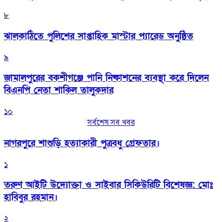
৮
‎ঝালকাঠিতে পুলিশের সাপ্তাহিক মাস্টার প্যারেড অনুষ্ঠিত
৯
জামালপুরের বকশীগঞ্জে পানি নিষ্কাশনের ব্যবস্থা করে দিলেন
বিএনপি নেতা শাকিল তালুকদার
১০
সর্বশেষ সব খবর
নাগরপুরে শাশুড়ি হত্যাকারী পুত্রবধু গ্রেফতার।
১
তরুণ আইটি উদ্যোক্তা ও সাইবার সিকিউরিটি বিশেষজ্ঞ: মোঃ
হাবিবুর রহমান।
২