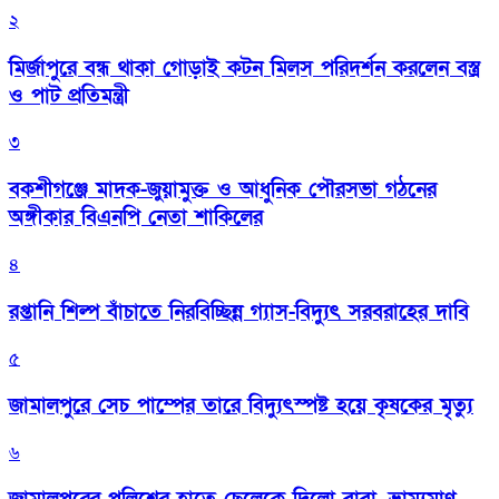
২
মির্জাপুরে বন্ধ থাকা গোড়াই কটন মিলস পরিদর্শন করলেন বস্ত্র
ও পাট প্রতিমন্ত্রী
৩
বকশীগঞ্জে মাদক-জুয়ামুক্ত ও আধুনিক পৌরসভা গঠনের
অঙ্গীকার বিএনপি নেতা শাকিলের
৪
রপ্তানি শিল্প বাঁচাতে নিরবিচ্ছিন্ন গ্যাস-বিদ্যুৎ সরবরাহের দাবি
৫
জামালপুরে সেচ পাম্পের তারে বিদ্যুৎস্পষ্ট হয়ে কৃষকের মৃত্যু
৬