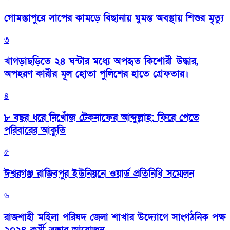
গোমস্তাপুরে সাপের কামড়ে বিছানায় ঘুমন্ত অবস্থায় শিশুর মৃত্যু
৩
খাগড়াছড়িতে ২৪ ঘন্টার মধ্যে অপহৃত কিশোরী উদ্ধার,
অপহরণ কারীর মূল হোতা পুলিশের হাতে গ্রেফতার।
৪
৮ বছর ধরে নিখোঁজ টেকনাফের আব্দুল্লাহ: ফিরে পেতে
পরিবারের আকুতি
৫
ঈশ্বরগঞ্জ রাজিবপুর ইউনিয়নে ওয়ার্ড প্রতিনিধি সম্মেলন
৬
রাজশাহী মহিলা পরিষদ জেলা শাখার উদ্যোগে সাংগঠনিক পক্ষ