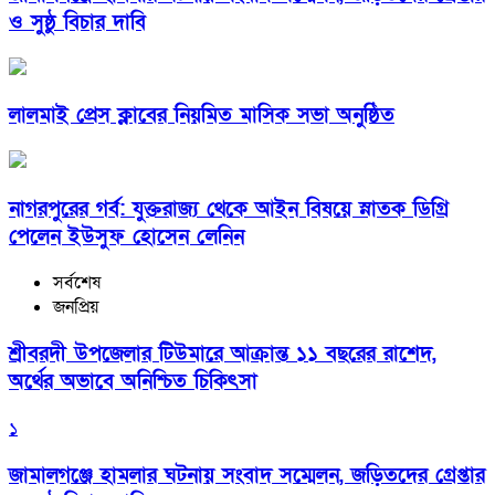
ও সুষ্ঠু বিচার দাবি
লালমাই প্রেস ক্লাবের নিয়মিত মাসিক সভা অনুষ্ঠিত
নাগরপুরের গর্ব: যুক্তরাজ্য থেকে আইন বিষয়ে স্নাতক ডিগ্রি
পেলেন ইউসুফ হোসেন লেনিন
সর্বশেষ
জনপ্রিয়
শ্রীবরদী উপজেলার টিউমারে আক্রান্ত ১১ বছরের রাশেদ,
অর্থের অভাবে অনিশ্চিত চিকিৎসা
১
জামালগঞ্জে হামলার ঘটনায় সংবাদ সম্মেলন, জড়িতদের গ্রেপ্তার