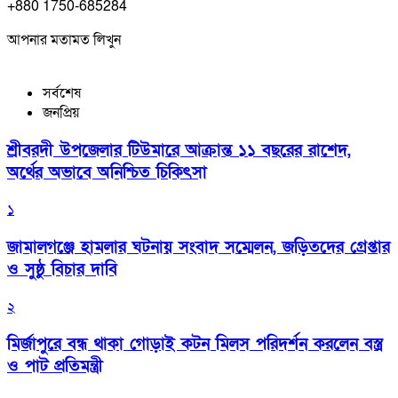
+880 1750-685284
আপনার মতামত লিখুন
সর্বশেষ
জনপ্রিয়
শ্রীবরদী উপজেলার টিউমারে আক্রান্ত ১১ বছরের রাশেদ,
অর্থের অভাবে অনিশ্চিত চিকিৎসা
১
জামালগঞ্জে হামলার ঘটনায় সংবাদ সম্মেলন, জড়িতদের গ্রেপ্তার
ও সুষ্ঠু বিচার দাবি
২
মির্জাপুরে বন্ধ থাকা গোড়াই কটন মিলস পরিদর্শন করলেন বস্ত্র
ও পাট প্রতিমন্ত্রী