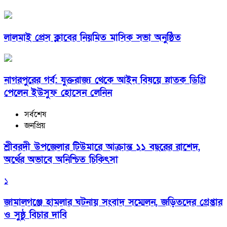
লালমাই প্রেস ক্লাবের নিয়মিত মাসিক সভা অনুষ্ঠিত
নাগরপুরের গর্ব: যুক্তরাজ্য থেকে আইন বিষয়ে স্নাতক ডিগ্রি
পেলেন ইউসুফ হোসেন লেনিন
সর্বশেষ
জনপ্রিয়
শ্রীবরদী উপজেলার টিউমারে আক্রান্ত ১১ বছরের রাশেদ,
অর্থের অভাবে অনিশ্চিত চিকিৎসা
১
জামালগঞ্জে হামলার ঘটনায় সংবাদ সম্মেলন, জড়িতদের গ্রেপ্তার
ও সুষ্ঠু বিচার দাবি