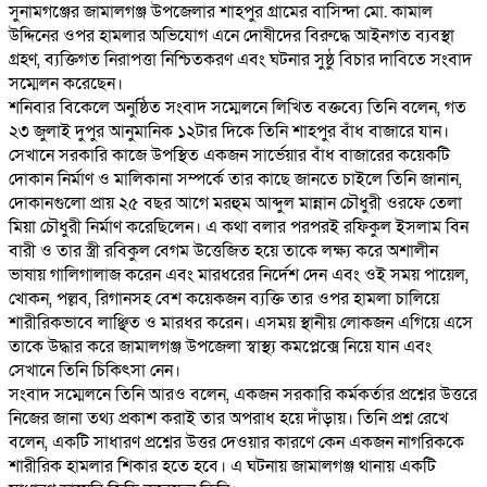
‎সুনামগঞ্জের জামালগঞ্জ উপজেলার শাহপুর গ্রামের বাসিন্দা মো. কামাল
উদ্দিনের ওপর হামলার অভিযোগ এনে দোষীদের বিরুদ্ধে আইনগত ব্যবস্থা
গ্রহণ, ব্যক্তিগত নিরাপত্তা নিশ্চিতকরণ এবং ঘটনার সুষ্ঠু বিচার দাবিতে সংবাদ
সম্মেলন করেছেন।
‎শনিবার বিকেলে অনুষ্ঠিত সংবাদ সম্মেলনে লিখিত বক্তব্যে তিনি বলেন, গত
২৩ জুলাই দুপুর আনুমানিক ১২টার দিকে তিনি শাহপুর বাঁধ বাজারে যান।
সেখানে সরকারি কাজে উপস্থিত একজন সার্ভেয়ার বাঁধ বাজারের কয়েকটি
দোকান নির্মাণ ও মালিকানা সম্পর্কে তার কাছে জানতে চাইলে তিনি জানান,
দোকানগুলো প্রায় ২৫ বছর আগে মরহুম আব্দুল মান্নান চৌধুরী ওরফে তেলা
মিয়া চৌধুরী নির্মাণ করেছিলেন। এ কথা বলার পরপরই রফিকুল ইসলাম বিন
বারী ও তার স্ত্রী রবিকুল বেগম উত্তেজিত হয়ে তাকে লক্ষ্য করে অশালীন
ভাষায় গালিগালাজ করেন এবং মারধরের নির্দেশ দেন এবং ওই সময় পায়েল,
খোকন, পল্লব, রিগানসহ বেশ কয়েকজন ব্যক্তি তার ওপর হামলা চালিয়ে
শারীরিকভাবে লাঞ্ছিত ও মারধর করেন। এসময় স্থানীয় লোকজন এগিয়ে এসে
তাকে উদ্ধার করে জামালগঞ্জ উপজেলা স্বাস্থ্য কমপ্লেক্সে নিয়ে যান এবং
সেখানে তিনি চিকিৎসা নেন।
‎সংবাদ সম্মেলনে তিনি আরও বলেন, একজন সরকারি কর্মকর্তার প্রশ্নের উত্তরে
নিজের জানা তথ্য প্রকাশ করাই তার অপরাধ হয়ে দাঁড়ায়। তিনি প্রশ্ন রেখে
বলেন, একটি সাধারণ প্রশ্নের উত্তর দেওয়ার কারণে কেন একজন নাগরিককে
শারীরিক হামলার শিকার হতে হবে। এ ঘটনায় জামালগঞ্জ থানায় একটি