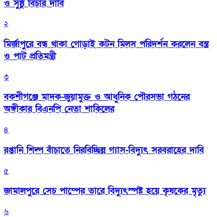
ও সুষ্ঠু বিচার দাবি
২
মির্জাপুরে বন্ধ থাকা গোড়াই কটন মিলস পরিদর্শন করলেন বস্ত্র
ও পাট প্রতিমন্ত্রী
৩
বকশীগঞ্জে মাদক-জুয়ামুক্ত ও আধুনিক পৌরসভা গঠনের
অঙ্গীকার বিএনপি নেতা শাকিলের
৪
রপ্তানি শিল্প বাঁচাতে নিরবিচ্ছিন্ন গ্যাস-বিদ্যুৎ সরবরাহের দাবি
৫
জামালপুরে সেচ পাম্পের তারে বিদ্যুৎস্পষ্ট হয়ে কৃষকের মৃত্যু
৬