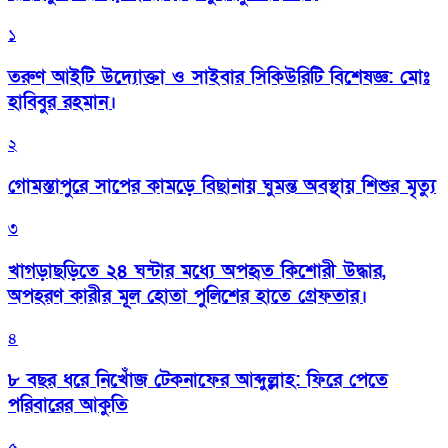
১
তরুণ আইটি উদ্যোক্তা ও সাইবার সিকিউরিটি বিশেষজ্ঞ: মোঃ
হাবিবুর রহমান।
২
গোমস্তাপুরে সাপের কামড়ে বিছানায় ঘুমন্ত অবস্থায় শিশুর মৃত্যু
৩
খাগড়াছড়িতে ২৪ ঘন্টার মধ্যে অপহৃত কিশোরী উদ্ধার,
অপহরণ কারীর মূল হোতা পুলিশের হাতে গ্রেফতার।
৪
৮ বছর ধরে নিখোঁজ টেকনাফের আব্দুল্লাহ: ফিরে পেতে
পরিবারের আকুতি