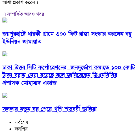
আশা প্রকাশ করেন ।
এ সম্পর্কিত আরও খবর
জয়পুরহাটে ধারকী গ্রামে ৩০০ ফিট রাস্তা সংস্কার করলেন বম্বু
ইউনিয়ন জামায়াত
ঢাকা উত্তর সিটি কর্পোরেশনের জনদুর্ভোগ কমাতে ১০০ কোটি
টাকা বরাদ্দ দেয়া হয়েছে বলে জানিয়েছেন ডিএনসিসির
প্রশাসক মোহাম্মদ এজাজ
সলঙ্গায় নতুন ঘর পেয়ে খুশি শতবর্ষী ডালিয়া
সর্বশেষ
জনপ্রিয়