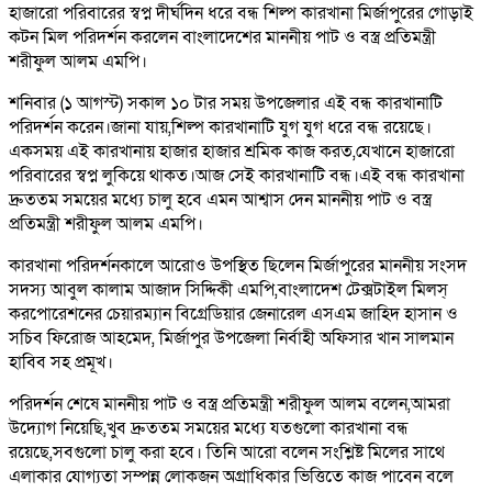
হাজারো পরিবারের স্বপ্ন দীর্ঘদিন ধরে বন্ধ শিল্প কারখানা মির্জাপুরের গোড়াই
কটন মিল পরিদর্শন করলেন বাংলাদেশের মাননীয় পাট ও বস্ত্র প্রতিমন্ত্রী
শরীফুল আলম এমপি।
শনিবার (১ আগস্ট) সকাল ১০ টার সময় উপজেলার এই বন্ধ কারখানাটি
পরিদর্শন করেন।জানা যায়,শিল্প কারখানাটি যুগ যুগ ধরে বন্ধ রয়েছে।
একসময় এই কারখানায় হাজার হাজার শ্রমিক কাজ করত,যেখানে হাজারো
পরিবারের স্বপ্ন লুকিয়ে থাকত।আজ সেই কারখানাটি বন্ধ।এই বন্ধ কারখানা
দ্রুততম সময়ের মধ্যে চালু হবে এমন আশ্বাস দেন মাননীয় পাট ও বস্ত্র
প্রতিমন্ত্রী শরীফুল আলম এমপি।
কারখানা পরিদর্শনকালে আরোও উপস্থিত ছিলেন মির্জাপুরের মাননীয় সংসদ
সদস্য আবুল কালাম আজাদ সিদ্দিকী এমপি,বাংলাদেশ টেক্সটাইল মিলস্
করপোরেশনের চেয়ারম্যান বিগ্রেডিয়ার জেনারেল এসএম জাহিদ হাসান ও
সচিব ফিরোজ আহমেদ, মির্জাপুর উপজেলা নির্বাহী অফিসার খান সালমান
হাবিব সহ প্রমূখ।
পরিদর্শন শেষে মাননীয় পাট ও বস্ত্র প্রতিমন্ত্রী শরীফুল আলম বলেন,আমরা
উদ্যোগ নিয়েছি,খুব দ্রুততম সময়ের মধ্যে যতগুলো কারখানা বন্ধ
রয়েছে,সবগুলো চালু করা হবে। তিনি আরো বলেন সংশ্লিষ্ট মিলের সাথে
এলাকার যোগ্যতা সম্পন্ন লোকজন অগ্রাধিকার ভিত্তিতে কাজ পাবেন বলে