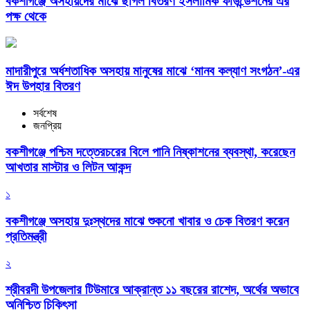
বকশীগঞ্জে অসহায়দের মাঝে ছাগল বিতরণ ইসলামিক ফাউন্ডেশনের এর
পক্ষ থেকে
মাদারীপুরে অর্ধশতাধিক অসহায় মানুষের মাঝে ‘মানব কল্যাণ সংগঠন’-এর
ঈদ উপহার বিতরণ
সর্বশেষ
জনপ্রিয়
বকশীগঞ্জে পশ্চিম দত্তেরচরের বিলে পানি নিষ্কাশনের ব্যবস্থা, করেছেন
আখতার মাস্টার ও লিটন আকন্দ
১
বকশীগঞ্জে অসহায় দুঃস্থদের মাঝে শুকনো খাবার ও চেক বিতরণ করেন
প্রতিমন্ত্রী
২
শ্রীবরদী উপজেলার টিউমারে আক্রান্ত ১১ বছরের রাশেদ, অর্থের অভাবে
অনিশ্চিত চিকিৎসা