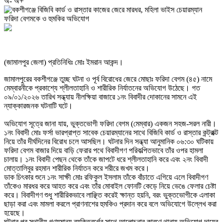
অ-
অ+
(জামালপুর জেলা) প্রতিনিধিঃ মোঃ ইমরান আকন্দ।
‎জামালপুরের বকশীগঞ্জে তুচ্ছ ঘটনা ও পূর্ব বিরোধের জেরে মোছাঃ ফরিদা বেগম (৪৫) নামে
মেম্বারনীকে প্রকাশ্যে শ্লীলতাহানি ও শারীরিক নির্যাতনের অভিযোগ উঠেছে। গত
০৯/০১/২০২৬ তারিখ সন্ধ্যায় নীলক্ষিয়া বাজারে ১নং বিবাদীর দোকানের সামনে এই
ন্যাক্কারজনক ঘটনাটি ঘটে।
‎অভিযোগ সূত্রে জানা যায়, ভুক্তভোগী ফরিদা বেগম (মেম্বার) একজন সহজ-সরল নারী।
১নং বিবাদী মোঃ ফর্সা ভারপ্রাপ্ত সাবেক চেয়ারম্যানের সাথে বিজিবি কার্ড ও রাস্তার কন্ট্রাক্ট
নিয়ে তাঁর দীর্ঘদিনের বিরোধ চলে আসছিল। ঘটনার দিন সন্ধ্যা আনুমানিক ০৬:৩০ ঘটিকায়
ফরিদা বেগম বাজার দিয়ে বাড়ি ফেরার পথে বিবাদীগণ পরিকল্পিতভাবে তাঁর ওপর হামলা
চালায়। ১নং বিবাদী পেছন থেকে তাঁকে জাপটে ধরে শ্লীলতাহানি করে এবং ২নং বিবাদী
মোত্তালিবুর রহমান শারীরিক নির্যাতন করে শরীরে জখম করে।
ডাক ‎​চিৎকার শুনে ১নং সাক্ষী মোঃ রফিকুল ইসলাম তাঁকে বাঁচাতে এগিয়ে এলে বিবাদীগণ
তাঁকেও মারধর করে আহত করে এবং তাঁর মোবাইল ফোনটি কেড়ে নিয়ে ভেঙে ফেলার চেষ্টা
করে। বিবাদীগণ শুধু শারীরিকভাবে লাঞ্ছিত করেই ক্ষান্ত হয়নি, বরং ভুক্তভোগীকে এলাকা
ছাড়া করা এবং মামলা করলে প্রাণনাশের হুমকিও প্রদান করে বলে অভিযোগে উল্লেখ করা
হয়েছে।
‎ঘটনার পর স্থানীয় গণ্যমান্য ব্যক্তিবর্গের সাথে আলোচনার কারণে থানায় অভিযোগ দায়ের