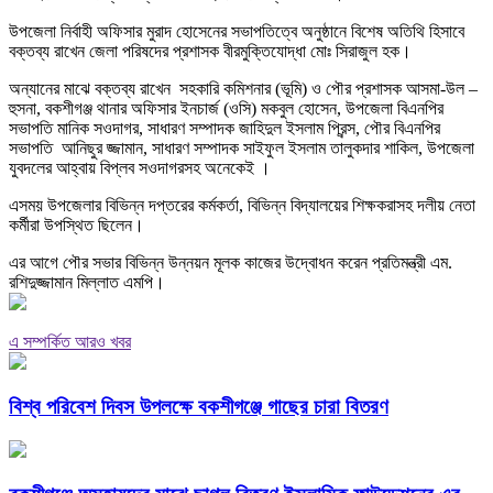
উপজেলা নির্বাহী অফিসার মুরাদ হোসেনের সভাপতিত্বে অনুষ্ঠানে বিশেষ অতিথি হিসাবে
বক্তব্য রাখেন জেলা পরিষদের প্রশাসক বীরমুক্তিযোদ্ধা মোঃ সিরাজুল হক।
অন্যানের মাঝে বক্তব্য রাখেন সহকারি কমিশনার (ভূমি) ও পৌর প্রশাসক আসমা-উল –
হুসনা, বকশীগঞ্জ থানার অফিসার ইনচার্জ (ওসি) মকবুল হোসেন, উপজেলা বিএনপির
সভাপতি মানিক সওদাগর, সাধারণ সম্পাদক জাহিদুল ইসলাম প্রিন্স, পৌর বিএনপির
সভাপতি আনিছুর জ্জামান, সাধারণ সম্পাদক সাইফুল ইসলাম তালুকদার শাকিল, উপজেলা
যুবদলের আহ্বায় বিপ্লব সওদাগরসহ অনেকেই ।
এসময় উপজেলার বিভিন্ন দপ্তরের কর্মকর্তা, বিভিন্ন বিদ্যালয়ের শিক্ষকরাসহ দলীয় নেতা
কর্মীরা উপস্থিত ছিলেন।
এর আগে পৌর সভার বিভিন্ন উন্নয়ন মূলক কাজের উদ্বোধন করেন প্রতিমন্ত্রী এম.
রশিদুজ্জামান মিল্লাত এমপি।
এ সম্পর্কিত আরও খবর
বিশ্ব পরিবেশ দিবস উপলক্ষে বকশীগঞ্জে গাছের চারা বিতরণ