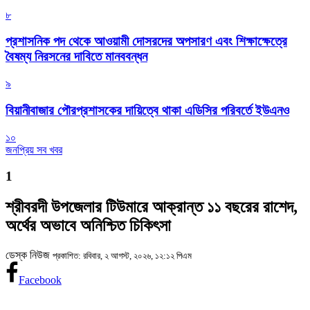
৮
প্রশাসনিক পদ থেকে আওয়ামী দোসরদের অপসারণ এবং শিক্ষাক্ষেত্রে
বৈষম্য নিরসনের দাবিতে মানববন্ধন
৯
বিয়ানীবাজার পৌরপ্রশাসকের দায়িত্বে থাকা এডিসির পরিবর্তে ইউএনও
১০
জনপ্রিয় সব খবর
1
শ্রীবরদী উপজেলার টিউমারে আক্রান্ত ১১ বছরের রাশেদ,
অর্থের অভাবে অনিশ্চিত চিকিৎসা
ডেস্ক নিউজ
প্রকাশিত: রবিবার, ২ আগস্ট, ২০২৬, ১২:১২ পিএম
Facebook