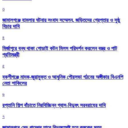
৩
জামালগঞ্জে হামলার ঘটনায় সংবাদ সম্মেলন, জড়িতদের গ্রেপ্তার ও সুষ্ঠু
বিচার দাবি
৪
মির্জাপুরে বন্ধ থাকা গোড়াই কটন মিলস পরিদর্শন করলেন বস্ত্র ও পাট
প্রতিমন্ত্রী
৫
বকশীগঞ্জে মাদক-জুয়ামুক্ত ও আধুনিক পৌরসভা গঠনের অঙ্গীকার বিএনপি
নেতা শাকিলের
৬
রপ্তানি শিল্প বাঁচাতে নিরবিচ্ছিন্ন গ্যাস-বিদ্যুৎ সরবরাহের দাবি
৭
জামালপুরে সেচ পাম্পের তারে বিদ্যুৎস্পষ্ট হয়ে কৃষকের মৃত্যু