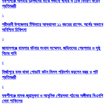
বকশীগঞ্জে অসহায় দুঃস্থদের মাঝে শুকনো খাবার ও চেক বিতরণ করেন
প্রতিমন্ত্রী
২
শ্রীবরদী উপজেলার টিউমারে আক্রান্ত ১১ বছরের রাশেদ, অর্থের অভাবে
অনিশ্চিত চিকিৎসা
৩
জামালগঞ্জে হামলার ঘটনায় সংবাদ সম্মেলন, জড়িতদের গ্রেপ্তার ও সুষ্ঠু
বিচার দাবি
৪
মির্জাপুরে বন্ধ থাকা গোড়াই কটন মিলস পরিদর্শন করলেন বস্ত্র ও পাট
প্রতিমন্ত্রী
৫
বকশীগঞ্জে মাদক-জুয়ামুক্ত ও আধুনিক পৌরসভা গঠনের অঙ্গীকার বিএনপি
নেতা শাকিলের