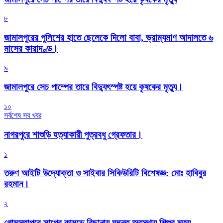
৮
জামালপুরের পুলিশের হাতে ছেলেকে দিলো বাবা, ভ্রাম্যমাণ আদালতে ৬
মাসের কারাদণ্ড।
৯
জামালপুরে সেচ পাম্পের তারে বিদ্যুৎস্পষ্ট হয়ে কৃষকের মৃত্যু।
১০
সর্বশেষ সব খবর
নাগরপুরে শাশুড়ি হত্যাকারী পুত্রবধু গ্রেফতার।
১
তরুণ আইটি উদ্যোক্তা ও সাইবার সিকিউরিটি বিশেষজ্ঞ: মোঃ হাবিবুর
রহমান।
২
গোমস্তাপুরে সাপের কামড়ে বিছানায় ঘুমন্ত অবস্থায় শিশুর মৃত্যু