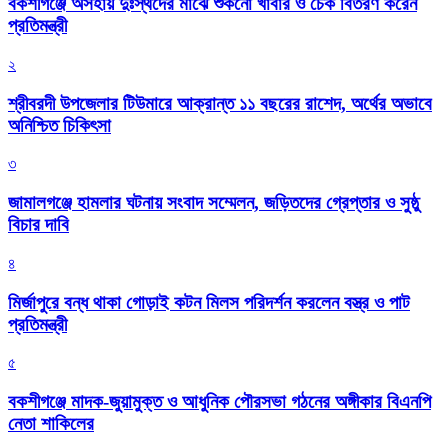
বকশীগঞ্জে অসহায় দুঃস্থদের মাঝে শুকনো খাবার ও চেক বিতরণ করেন
প্রতিমন্ত্রী
২
শ্রীবরদী উপজেলার টিউমারে আক্রান্ত ১১ বছরের রাশেদ, অর্থের অভাবে
অনিশ্চিত চিকিৎসা
৩
জামালগঞ্জে হামলার ঘটনায় সংবাদ সম্মেলন, জড়িতদের গ্রেপ্তার ও সুষ্ঠু
বিচার দাবি
৪
মির্জাপুরে বন্ধ থাকা গোড়াই কটন মিলস পরিদর্শন করলেন বস্ত্র ও পাট
প্রতিমন্ত্রী
৫
বকশীগঞ্জে মাদক-জুয়ামুক্ত ও আধুনিক পৌরসভা গঠনের অঙ্গীকার বিএনপি
নেতা শাকিলের