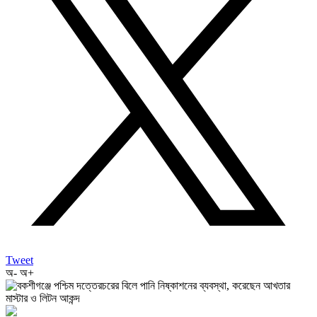
Tweet
অ-
অ+