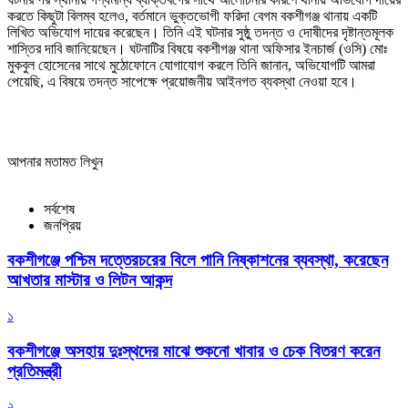
করতে কিছুটা বিলম্ব হলেও, বর্তমানে ভুক্তভোগী ফরিদা বেগম বকশীগঞ্জ থানায় একটি
লিখিত অভিযোগ দায়ের করেছেন। তিনি এই ঘটনার সুষ্ঠু তদন্ত ও দোষীদের দৃষ্টান্তমূলক
শাস্তির দাবি জানিয়েছেন। ঘটনাটির বিষয়ে বকশীগঞ্জ থানা অফিসার ইনচার্জ (ওসি) মোঃ
মুকবুল হোসেনের সাথে মুঠোফোনে যোগাযোগ করলে তিনি জানান, অভিযোগটি আমরা
পেয়েছি, এ বিষয়ে তদন্ত সাপেক্ষে প্রয়োজনীয় আইনগত ব্যবস্থা নেওয়া হবে।
আপনার মতামত লিখুন
সর্বশেষ
জনপ্রিয়
বকশীগঞ্জে পশ্চিম দত্তেরচরের বিলে পানি নিষ্কাশনের ব্যবস্থা, করেছেন
আখতার মাস্টার ও লিটন আকন্দ
১
বকশীগঞ্জে অসহায় দুঃস্থদের মাঝে শুকনো খাবার ও চেক বিতরণ করেন
প্রতিমন্ত্রী
২