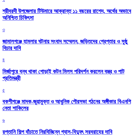
শ্রীবরদী উপজেলার টিউমারে আক্রান্ত ১১ বছরের রাশেদ, অর্থের অভাবে
অনিশ্চিত চিকিৎসা
৩
জামালগঞ্জে হামলার ঘটনায় সংবাদ সম্মেলন, জড়িতদের গ্রেপ্তার ও সুষ্ঠু
বিচার দাবি
৪
মির্জাপুরে বন্ধ থাকা গোড়াই কটন মিলস পরিদর্শন করলেন বস্ত্র ও পাট
প্রতিমন্ত্রী
৫
বকশীগঞ্জে মাদক-জুয়ামুক্ত ও আধুনিক পৌরসভা গঠনের অঙ্গীকার বিএনপি
নেতা শাকিলের
৬
রপ্তানি শিল্প বাঁচাতে নিরবিচ্ছিন্ন গ্যাস-বিদ্যুৎ সরবরাহের দাবি