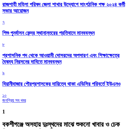
রাজশাহী মহিলা পরিষদ জেলা শাখার উদ্যোগে সাংগঠনিক পক্ষ ২০২৪ কর্মী
সভার আয়োজন
৭
শিশু পুনর্বাসন কেন্দ্র স্থানান্তরের প্রতিবাদে মানববন্ধন
৮
প্রশাসনিক পদ থেকে আওয়ামী দোসরদের অপসারণ এবং শিক্ষাক্ষেত্রে
বৈষম্য নিরসনের দাবিতে মানববন্ধন
৯
বিয়ানীবাজার পৌরপ্রশাসকের দায়িত্বে থাকা এডিসির পরিবর্তে ইউএনও
১০
জনপ্রিয় সব খবর
1
বকশীগঞ্জে অসহায় দুঃস্থদের মাঝে শুকনো খাবার ও চেক