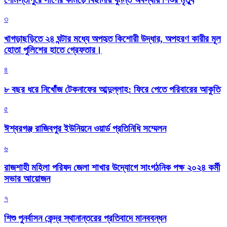
৩
খাগড়াছড়িতে ২৪ ঘন্টার মধ্যে অপহৃত কিশোরী উদ্ধার, অপহরণ কারীর মূল
হোতা পুলিশের হাতে গ্রেফতার।
৪
৮ বছর ধরে নিখোঁজ টেকনাফের আব্দুল্লাহ: ফিরে পেতে পরিবারের আকুতি
৫
ঈশ্বরগঞ্জ রাজিবপুর ইউনিয়নে ওয়ার্ড প্রতিনিধি সম্মেলন
৬
রাজশাহী মহিলা পরিষদ জেলা শাখার উদ্যোগে সাংগঠনিক পক্ষ ২০২৪ কর্মী
সভার আয়োজন
৭
শিশু পুনর্বাসন কেন্দ্র স্থানান্তরের প্রতিবাদে মানববন্ধন