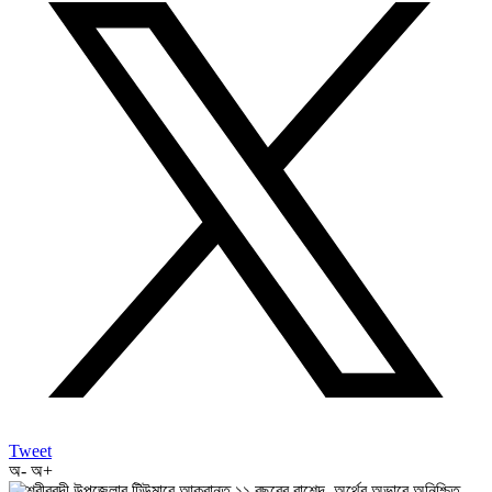
Tweet
অ-
অ+