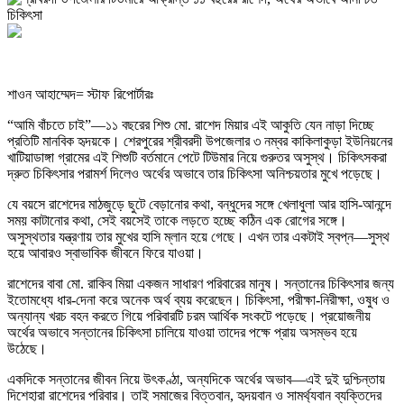
শাওন আহাম্মেদ= স্টাফ রিপোর্টারঃ
“আমি বাঁচতে চাই”—১১ বছরের শিশু মো. রাশেদ মিয়ার এই আকুতি যেন নাড়া দিচ্ছে
প্রতিটি মানবিক হৃদয়কে। শেরপুরের শ্রীবরদী উপজেলার ৩ নম্বর কাকিলাকুড়া ইউনিয়নের
খাটিয়াডাঙ্গা গ্রামের এই শিশুটি বর্তমানে পেটে টিউমার নিয়ে গুরুতর অসুস্থ। চিকিৎসকরা
দ্রুত চিকিৎসার পরামর্শ দিলেও অর্থের অভাবে তার চিকিৎসা অনিশ্চয়তার মুখে পড়েছে।
যে বয়সে রাশেদের মাঠজুড়ে ছুটে বেড়ানোর কথা, বন্ধুদের সঙ্গে খেলাধুলা আর হাসি-আনন্দে
সময় কাটানোর কথা, সেই বয়সেই তাকে লড়তে হচ্ছে কঠিন এক রোগের সঙ্গে।
অসুস্থতার যন্ত্রণায় তার মুখের হাসি ম্লান হয়ে গেছে। এখন তার একটাই স্বপ্ন—সুস্থ
হয়ে আবারও স্বাভাবিক জীবনে ফিরে যাওয়া।
রাশেদের বাবা মো. রাকিব মিয়া একজন সাধারণ পরিবারের মানুষ। সন্তানের চিকিৎসার জন্য
ইতোমধ্যে ধার-দেনা করে অনেক অর্থ ব্যয় করেছেন। চিকিৎসা, পরীক্ষা-নিরীক্ষা, ওষুধ ও
অন্যান্য খরচ বহন করতে গিয়ে পরিবারটি চরম আর্থিক সংকটে পড়েছে। প্রয়োজনীয়
অর্থের অভাবে সন্তানের চিকিৎসা চালিয়ে যাওয়া তাদের পক্ষে প্রায় অসম্ভব হয়ে
উঠেছে।
একদিকে সন্তানের জীবন নিয়ে উৎকণ্ঠা, অন্যদিকে অর্থের অভাব—এই দুই দুশ্চিন্তায়
দিশেহারা রাশেদের পরিবার। তাই সমাজের বিত্তবান, হৃদয়বান ও সামর্থ্যবান ব্যক্তিদের