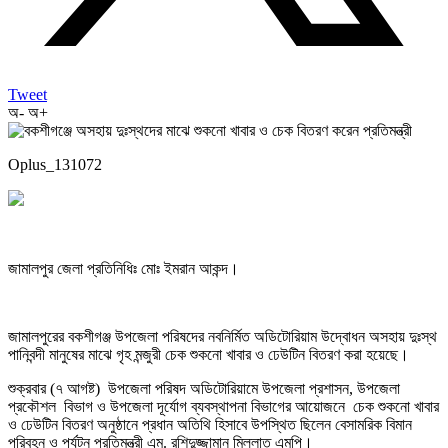
Tweet
অ-
অ+
Oplus_131072
জামালপুর জেলা প্রতিনিধিঃ মোঃ ইমরান আকন্দ।
জামালপুরের বকশীগঞ্জ উপজেলা পরিষদের নবনির্মিত অডিটোরিয়াম উদ্বোধন অসহায় দুঃস্থ
পানিবন্দী মানুষের মাঝে গৃহ মন্জুরী চেক শুকনো খাবার ও ঢেউটিন বিতরণ করা হয়েছে।
শুক্রবার (৭ আগষ্ট) উপজেলা পরিষদ অডিটোরিয়ামে উপজেলা প্রশাসন, উপজেলা
প্রকৌশল বিভাগ ও উপজেলা দূর্যোগ ব্যবস্থাপনা বিভাগের আয়োজনে চেক শুকনো খাবার
ও ঢেউটিন বিতরণ অনুষ্ঠানে প্রধান অতিথি হিসাবে উপস্থিত ছিলেন বেসামরিক বিমান
পরিবহন ও পর্যটন প্রতিমন্ত্রী এম. রশিদুজ্জামান মিল্লাত এমপি।