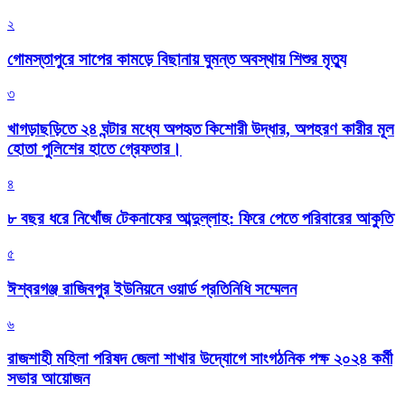
২
গোমস্তাপুরে সাপের কামড়ে বিছানায় ঘুমন্ত অবস্থায় শিশুর মৃত্যু
৩
খাগড়াছড়িতে ২৪ ঘন্টার মধ্যে অপহৃত কিশোরী উদ্ধার, অপহরণ কারীর মূল
হোতা পুলিশের হাতে গ্রেফতার।
৪
৮ বছর ধরে নিখোঁজ টেকনাফের আব্দুল্লাহ: ফিরে পেতে পরিবারের আকুতি
৫
ঈশ্বরগঞ্জ রাজিবপুর ইউনিয়নে ওয়ার্ড প্রতিনিধি সম্মেলন
৬
রাজশাহী মহিলা পরিষদ জেলা শাখার উদ্যোগে সাংগঠনিক পক্ষ ২০২৪ কর্মী
সভার আয়োজন