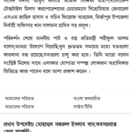
সংসদ সদস্য আবুল কালাম আজাদ সিদ্দিকী এমপি,বাংলাদেশ
টেক্সটাইল মিলস্ করপোরেশনের চেয়ারম্যান বিগ্রেডিয়ার জেনারেল
এসএম জাহিদ হাসান ও সচিব ফিরোজ আহমেদ, মির্জাপুর উপজেলা
নির্বাহী অফিসার খান সালমান হাবিব সহ প্রমূখ।
পরিদর্শন শেষে মাননীয় পাট ও বস্ত্র প্রতিমন্ত্রী শরীফুল আলম
বলেন,আমরা উদ্যোগ নিয়েছি,খুব দ্রুততম সময়ের মধ্যে যতগুলো
কারখানা বন্ধ রয়েছে,সবগুলো চালু করা হবে। তিনি আরো বলেন
সংশ্লিষ্ট মিলের সাথে এলাকার যোগ্যতা সম্পন্ন লোকজন অগ্রাধিকার
ভিত্তিতে কাজ পাবেন বলে আশা প্রকাশ করেন ।
আমাদের পরিবার
বাংলা কনভার্টার
আমাদের পরিবার
লাইভ টিভি
প্রধান উপদেষ্টাঃ মোহাম্মদ নজরুল ইসলাম খান,অবসরপ্রাপ্ত
সেনা সার্জেন্ট।