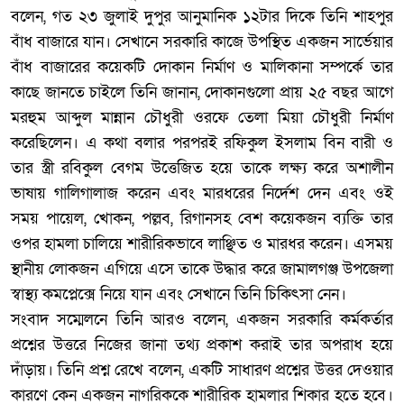
বলেন, গত ২৩ জুলাই দুপুর আনুমানিক ১২টার দিকে তিনি শাহপুর
বাঁধ বাজারে যান। সেখানে সরকারি কাজে উপস্থিত একজন সার্ভেয়ার
বাঁধ বাজারের কয়েকটি দোকান নির্মাণ ও মালিকানা সম্পর্কে তার
কাছে জানতে চাইলে তিনি জানান, দোকানগুলো প্রায় ২৫ বছর আগে
মরহুম আব্দুল মান্নান চৌধুরী ওরফে তেলা মিয়া চৌধুরী নির্মাণ
করেছিলেন। এ কথা বলার পরপরই রফিকুল ইসলাম বিন বারী ও
তার স্ত্রী রবিকুল বেগম উত্তেজিত হয়ে তাকে লক্ষ্য করে অশালীন
ভাষায় গালিগালাজ করেন এবং মারধরের নির্দেশ দেন এবং ওই
সময় পায়েল, খোকন, পল্লব, রিগানসহ বেশ কয়েকজন ব্যক্তি তার
ওপর হামলা চালিয়ে শারীরিকভাবে লাঞ্ছিত ও মারধর করেন। এসময়
স্থানীয় লোকজন এগিয়ে এসে তাকে উদ্ধার করে জামালগঞ্জ উপজেলা
স্বাস্থ্য কমপ্লেক্সে নিয়ে যান এবং সেখানে তিনি চিকিৎসা নেন।
‎সংবাদ সম্মেলনে তিনি আরও বলেন, একজন সরকারি কর্মকর্তার
প্রশ্নের উত্তরে নিজের জানা তথ্য প্রকাশ করাই তার অপরাধ হয়ে
দাঁড়ায়। তিনি প্রশ্ন রেখে বলেন, একটি সাধারণ প্রশ্নের উত্তর দেওয়ার
কারণে কেন একজন নাগরিককে শারীরিক হামলার শিকার হতে হবে।