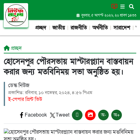
বুধবার, ৫ আগস্ট ২০২৬, ২০ শ্রাবণ ১৪৩৩
প্রচ্ছদ
জাতীয়
রাজনীতি
অর্থনীতি
সারাদেশ
আন
প্রচ্ছদ
হোসেনপুর পৌরসভায় মাস্টারপ্ল্যান বাস্তবায়ন
করার জন্য মতবিনিময় সভা অনুষ্ঠিত হয়।
ডেস্ক নিউজ
প্রকাশিত: রবিবার, ১০ নভেম্বর, ২০২৪, ৪:৫৬ পিএম
ই-পেপার প্রিন্ট ভিউ
Facebook
Tweet
অ-
অ+