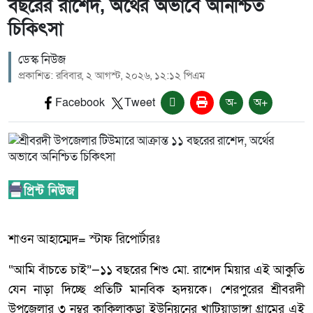
বছরের রাশেদ, অর্থের অভাবে অনিশ্চিত
চিকিৎসা
ডেস্ক নিউজ
প্রকাশিত: রবিবার, ২ আগস্ট, ২০২৬, ১২:১২ পিএম
Facebook
Tweet
অ-
অ+
শাওন আহাম্মেদ= স্টাফ রিপোর্টারঃ
“আমি বাঁচতে চাই”—১১ বছরের শিশু মো. রাশেদ মিয়ার এই আকুতি
যেন নাড়া দিচ্ছে প্রতিটি মানবিক হৃদয়কে। শেরপুরের শ্রীবরদী
উপজেলার ৩ নম্বর কাকিলাকুড়া ইউনিয়নের খাটিয়াডাঙ্গা গ্রামের এই