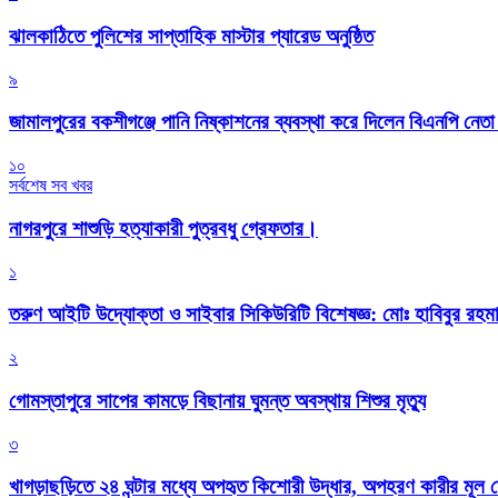
‎ঝালকাঠিতে পুলিশের সাপ্তাহিক মাস্টার প্যারেড অনুষ্ঠিত
৯
জামালপুরের বকশীগঞ্জে পানি নিষ্কাশনের ব্যবস্থা করে দিলেন বিএনপি নেত
১০
সর্বশেষ সব খবর
নাগরপুরে শাশুড়ি হত্যাকারী পুত্রবধু গ্রেফতার।
১
তরুণ আইটি উদ্যোক্তা ও সাইবার সিকিউরিটি বিশেষজ্ঞ: মোঃ হাবিবুর রহ
২
গোমস্তাপুরে সাপের কামড়ে বিছানায় ঘুমন্ত অবস্থায় শিশুর মৃত্যু
৩
খাগড়াছড়িতে ২৪ ঘন্টার মধ্যে অপহৃত কিশোরী উদ্ধার, অপহরণ কারীর মূল