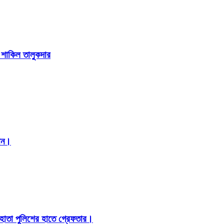
া শাকিল তালুকদার
মান।
 হোতা পুলিশের হাতে গ্রেফতার।