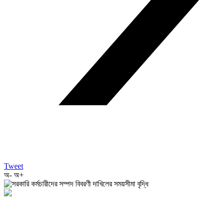
Tweet
অ-
অ+