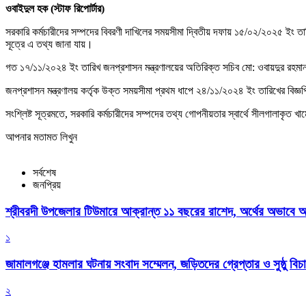
ওবাইদুল হক (স্টাফ রিপোর্টার)
সরকারি কর্মচারীদের সম্পদের বিবরণী দাখিলের সময়সীমা দ্বিতীয় দফায় ১৫/০২/২০২৫ ইং তার
সূত্রে এ তথ্য জানা যায়।
গত ১৭/১১/২০২৪ ইং তারিখ জনপ্রশাসন মন্ত্রণালয়ের অতিরিক্ত সচিব মো: ওবায়দুর রহমান কর
জনপ্রশাসন মন্ত্রণালয় কর্তৃক উক্ত সময়সীমা প্রথম ধাপে ২৪/১১/২০২৪ ইং তারিখের বিজ্ঞপ
সংশ্লিষ্ট সূত্রমতে, সরকারি কর্মচারীদের সম্পদের তথ্য গোপনীয়তার স্বার্থে সীলগালাকৃত খাম
আপনার মতামত লিখুন
সর্বশেষ
জনপ্রিয়
শ্রীবরদী উপজেলার টিউমারে আক্রান্ত ১১ বছরের রাশেদ, অর্থের অভাবে অন
১
জামালগঞ্জে হামলার ঘটনায় সংবাদ সম্মেলন, জড়িতদের গ্রেপ্তার ও সুষ্ঠু বিচা
২