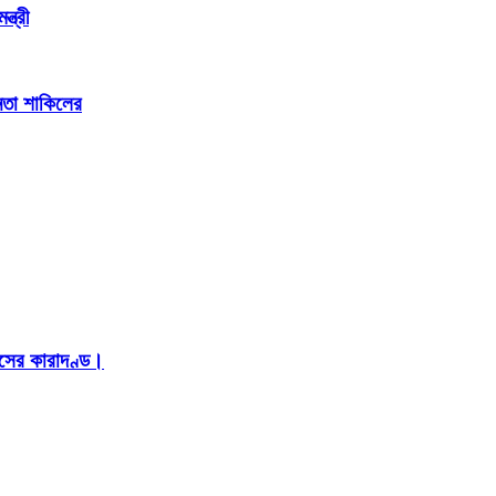
্ত্রী
েতা শাকিলের
াসের কারাদণ্ড।