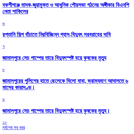
বকশীগঞ্জে মাদক-জুয়ামুক্ত ও আধুনিক পৌরসভা গঠনের অঙ্গীকার বিএনপি
নেতা শাকিলের
৬
রপ্তানি শিল্প বাঁচাতে নিরবিচ্ছিন্ন গ্যাস-বিদ্যুৎ সরবরাহের দাবি
৭
জামালপুরে সেচ পাম্পের তারে বিদ্যুৎস্পষ্ট হয়ে কৃষকের মৃত্যু
৮
জামালপুরের পুলিশের হাতে ছেলেকে দিলো বাবা, ভ্রাম্যমাণ আদালতে ৬
মাসের কারাদণ্ড।
৯
জামালপুরে সেচ পাম্পের তারে বিদ্যুৎস্পষ্ট হয়ে কৃষকের মৃত্যু।
১০
সর্বশেষ সব খবর