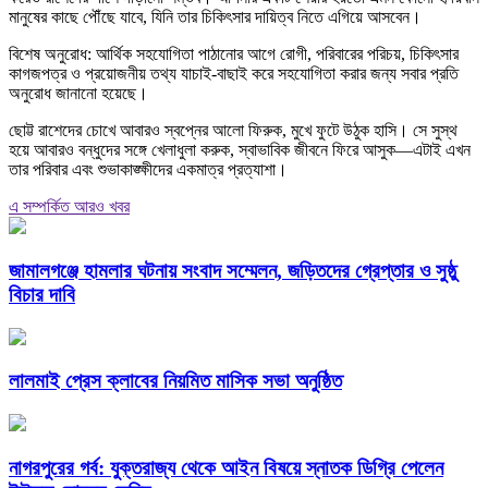
মানুষের কাছে পৌঁছে যাবে, যিনি তার চিকিৎসার দায়িত্ব নিতে এগিয়ে আসবেন।
বিশেষ অনুরোধ: আর্থিক সহযোগিতা পাঠানোর আগে রোগী, পরিবারের পরিচয়, চিকিৎসার
কাগজপত্র ও প্রয়োজনীয় তথ্য যাচাই-বাছাই করে সহযোগিতা করার জন্য সবার প্রতি
অনুরোধ জানানো হয়েছে।
ছোট্ট রাশেদের চোখে আবারও স্বপ্নের আলো ফিরুক, মুখে ফুটে উঠুক হাসি। সে সুস্থ
হয়ে আবারও বন্ধুদের সঙ্গে খেলাধুলা করুক, স্বাভাবিক জীবনে ফিরে আসুক—এটাই এখন
তার পরিবার এবং শুভাকাঙ্ক্ষীদের একমাত্র প্রত্যাশা।
এ সম্পর্কিত আরও খবর
জামালগঞ্জে হামলার ঘটনায় সংবাদ সম্মেলন, জড়িতদের গ্রেপ্তার ও সুষ্ঠু
বিচার দাবি
লালমাই প্রেস ক্লাবের নিয়মিত মাসিক সভা অনুষ্ঠিত
নাগরপুরের গর্ব: যুক্তরাজ্য থেকে আইন বিষয়ে স্নাতক ডিগ্রি পেলেন