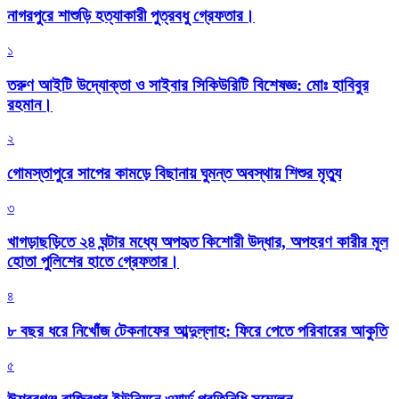
নাগরপুরে শাশুড়ি হত্যাকারী পুত্রবধু গ্রেফতার।
১
তরুণ আইটি উদ্যোক্তা ও সাইবার সিকিউরিটি বিশেষজ্ঞ: মোঃ হাবিবুর
রহমান।
২
গোমস্তাপুরে সাপের কামড়ে বিছানায় ঘুমন্ত অবস্থায় শিশুর মৃত্যু
৩
খাগড়াছড়িতে ২৪ ঘন্টার মধ্যে অপহৃত কিশোরী উদ্ধার, অপহরণ কারীর মূল
হোতা পুলিশের হাতে গ্রেফতার।
৪
৮ বছর ধরে নিখোঁজ টেকনাফের আব্দুল্লাহ: ফিরে পেতে পরিবারের আকুতি
৫