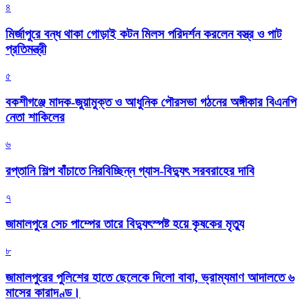
৪
মির্জাপুরে বন্ধ থাকা গোড়াই কটন মিলস পরিদর্শন করলেন বস্ত্র ও পাট
প্রতিমন্ত্রী
৫
বকশীগঞ্জে মাদক-জুয়ামুক্ত ও আধুনিক পৌরসভা গঠনের অঙ্গীকার বিএনপি
নেতা শাকিলের
৬
রপ্তানি শিল্প বাঁচাতে নিরবিচ্ছিন্ন গ্যাস-বিদ্যুৎ সরবরাহের দাবি
৭
জামালপুরে সেচ পাম্পের তারে বিদ্যুৎস্পষ্ট হয়ে কৃষকের মৃত্যু
৮
জামালপুরের পুলিশের হাতে ছেলেকে দিলো বাবা, ভ্রাম্যমাণ আদালতে ৬
মাসের কারাদণ্ড।