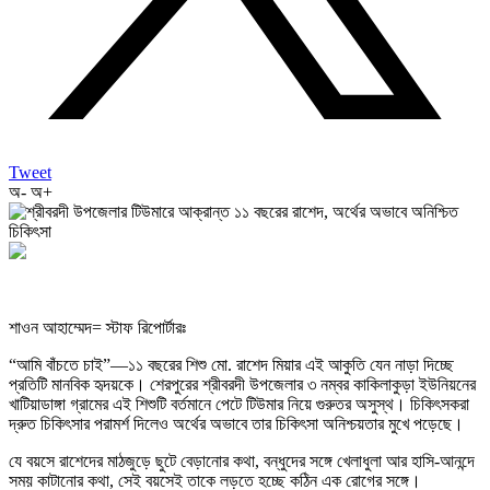
Tweet
অ-
অ+
শাওন আহাম্মেদ= স্টাফ রিপোর্টারঃ
“আমি বাঁচতে চাই”—১১ বছরের শিশু মো. রাশেদ মিয়ার এই আকুতি যেন নাড়া দিচ্ছে
প্রতিটি মানবিক হৃদয়কে। শেরপুরের শ্রীবরদী উপজেলার ৩ নম্বর কাকিলাকুড়া ইউনিয়নের
খাটিয়াডাঙ্গা গ্রামের এই শিশুটি বর্তমানে পেটে টিউমার নিয়ে গুরুতর অসুস্থ। চিকিৎসকরা
দ্রুত চিকিৎসার পরামর্শ দিলেও অর্থের অভাবে তার চিকিৎসা অনিশ্চয়তার মুখে পড়েছে।
যে বয়সে রাশেদের মাঠজুড়ে ছুটে বেড়ানোর কথা, বন্ধুদের সঙ্গে খেলাধুলা আর হাসি-আনন্দে
সময় কাটানোর কথা, সেই বয়সেই তাকে লড়তে হচ্ছে কঠিন এক রোগের সঙ্গে।