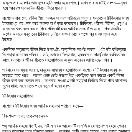
অসুস্থতার যন্ত্রণায় তার মুখের হাসি ম্লান হয়ে গেছে। এখন তার একটাই স্বপ্ন—সুস্থ
হয়ে আবারও স্বাভাবিক জীবনে ফিরে যাওয়া।
রাশেদের বাবা মো. রাকিব মিয়া একজন সাধারণ পরিবারের মানুষ। সন্তানের চিকিৎসার জন্য
ইতোমধ্যে ধার-দেনা করে অনেক অর্থ ব্যয় করেছেন। চিকিৎসা, পরীক্ষা-নিরীক্ষা, ওষুধ ও
অন্যান্য খরচ বহন করতে গিয়ে পরিবারটি চরম আর্থিক সংকটে পড়েছে। প্রয়োজনীয়
অর্থের অভাবে সন্তানের চিকিৎসা চালিয়ে যাওয়া তাদের পক্ষে প্রায় অসম্ভব হয়ে
উঠেছে।
একদিকে সন্তানের জীবন নিয়ে উৎকণ্ঠা, অন্যদিকে অর্থের অভাব—এই দুই দুশ্চিন্তায়
দিশেহারা রাশেদের পরিবার। তাই সমাজের বিত্তবান, হৃদয়বান ও সামর্থ্যবান ব্যক্তিদের
কাছে সন্তানের জীবন বাঁচাতে সহযোগিতার আকুল আবেদন জানিয়েছেন তারা।
পরিবারের সদস্যরা জানান, মানুষের সামান্য সহযোগিতাও রাশেদের চিকিৎসার জন্য বড়
সহায়তা হতে পারে। অনেক ছোট ছোট সহযোগিতা একত্রিত হলে হয়তো একটি শিশুর
জীবন রক্ষা করা সম্ভব হবে। আপনার দেওয়া একটি সহায়তা ফিরিয়ে দিতে পারে রাশেদের
মুখের হাসি, এনে দিতে পারে নতুন জীবনের স্বপ্ন।
চিকিৎসায় সহযোগিতা
রাশেদের চিকিৎসার জন্য আর্থিক সহায়তা পাঠানো যাবে—
বিকাশ/নগদ: ০১৭৫৫-৭৫৫২৯৯
শুধু আর্থিক সহযোগিতাই নয়, এই মানবিক আবেদনটি সামাজিক যোগাযোগমাধ্যমে শেয়ার
করেও রাশেদের পাশে দাঁড়ানো সম্ভব। আপনার একটি শেয়ার হয়তো এমন কোনো হৃদয়বান