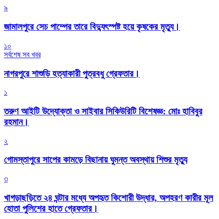
৯
জামালপুরে সেচ পাম্পের তারে বিদ্যুৎস্পষ্ট হয়ে কৃষকের মৃত্যু।
১০
সর্বশেষ সব খবর
নাগরপুরে শাশুড়ি হত্যাকারী পুত্রবধু গ্রেফতার।
১
তরুণ আইটি উদ্যোক্তা ও সাইবার সিকিউরিটি বিশেষজ্ঞ: মোঃ হাবিবুর
রহমান।
২
গোমস্তাপুরে সাপের কামড়ে বিছানায় ঘুমন্ত অবস্থায় শিশুর মৃত্যু
৩
খাগড়াছড়িতে ২৪ ঘন্টার মধ্যে অপহৃত কিশোরী উদ্ধার, অপহরণ কারীর মূল
হোতা পুলিশের হাতে গ্রেফতার।