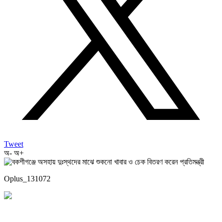
Tweet
অ-
অ+
Oplus_131072