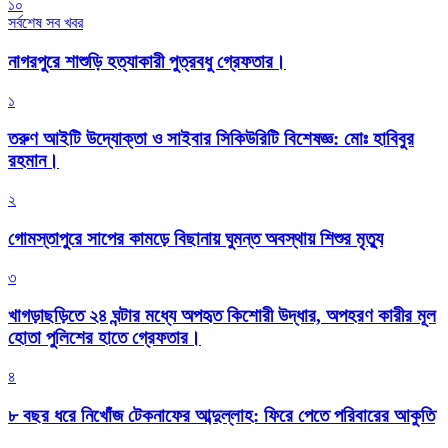
১০
সর্বশেষ সব খবর
নাগরপুরে শাশুড়ি হত্যাকারী পুত্রবধু গ্রেফতার।
১
তরুণ আইটি উদ্যোক্তা ও সাইবার সিকিউরিটি বিশেষজ্ঞ: মোঃ হাবিবুর
রহমান।
২
গোমস্তাপুরে সাপের কামড়ে বিছানায় ঘুমন্ত অবস্থায় শিশুর মৃত্যু
৩
খাগড়াছড়িতে ২৪ ঘন্টার মধ্যে অপহৃত কিশোরী উদ্ধার, অপহরণ কারীর মূল
হোতা পুলিশের হাতে গ্রেফতার।
৪
৮ বছর ধরে নিখোঁজ টেকনাফের আব্দুল্লাহ: ফিরে পেতে পরিবারের আকুতি