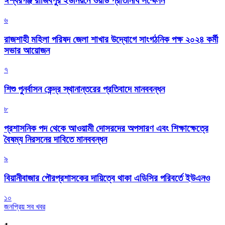
ঈশ্বরগঞ্জ রাজিবপুর ইউনিয়নে ওয়ার্ড প্রতিনিধি সম্মেলন
৬
রাজশাহী মহিলা পরিষদ জেলা শাখার উদ্যোগে সাংগঠনিক পক্ষ ২০২৪ কর্মী
সভার আয়োজন
৭
শিশু পুনর্বাসন কেন্দ্র স্থানান্তরের প্রতিবাদে মানববন্ধন
৮
প্রশাসনিক পদ থেকে আওয়ামী দোসরদের অপসারণ এবং শিক্ষাক্ষেত্রে
বৈষম্য নিরসনের দাবিতে মানববন্ধন
৯
বিয়ানীবাজার পৌরপ্রশাসকের দায়িত্বে থাকা এডিসির পরিবর্তে ইউএনও
১০
জনপ্রিয় সব খবর