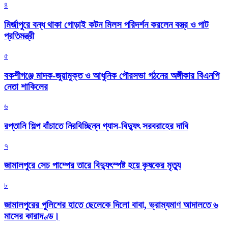
৪
মির্জাপুরে বন্ধ থাকা গোড়াই কটন মিলস পরিদর্শন করলেন বস্ত্র ও পাট
প্রতিমন্ত্রী
৫
বকশীগঞ্জে মাদক-জুয়ামুক্ত ও আধুনিক পৌরসভা গঠনের অঙ্গীকার বিএনপি
নেতা শাকিলের
৬
রপ্তানি শিল্প বাঁচাতে নিরবিচ্ছিন্ন গ্যাস-বিদ্যুৎ সরবরাহের দাবি
৭
জামালপুরে সেচ পাম্পের তারে বিদ্যুৎস্পষ্ট হয়ে কৃষকের মৃত্যু
৮
জামালপুরের পুলিশের হাতে ছেলেকে দিলো বাবা, ভ্রাম্যমাণ আদালতে ৬
মাসের কারাদণ্ড।