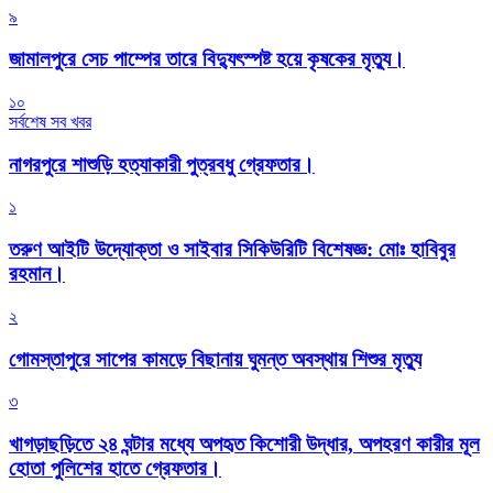
৯
জামালপুরে সেচ পাম্পের তারে বিদ্যুৎস্পষ্ট হয়ে কৃষকের মৃত্যু।
১০
সর্বশেষ সব খবর
নাগরপুরে শাশুড়ি হত্যাকারী পুত্রবধু গ্রেফতার।
১
তরুণ আইটি উদ্যোক্তা ও সাইবার সিকিউরিটি বিশেষজ্ঞ: মোঃ হাবিবুর
রহমান।
২
গোমস্তাপুরে সাপের কামড়ে বিছানায় ঘুমন্ত অবস্থায় শিশুর মৃত্যু
৩
খাগড়াছড়িতে ২৪ ঘন্টার মধ্যে অপহৃত কিশোরী উদ্ধার, অপহরণ কারীর মূল
হোতা পুলিশের হাতে গ্রেফতার।