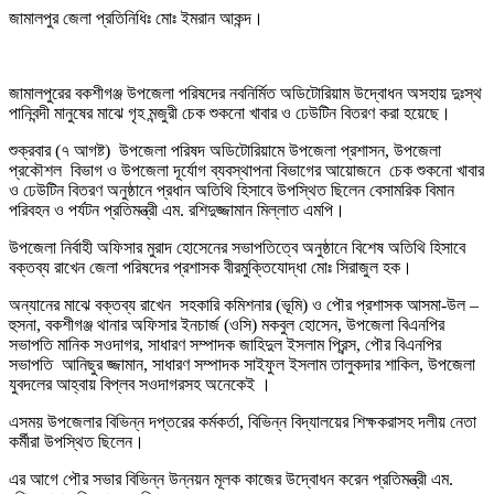
জামালপুর জেলা প্রতিনিধিঃ মোঃ ইমরান আকন্দ।
জামালপুরের বকশীগঞ্জ উপজেলা পরিষদের নবনির্মিত অডিটোরিয়াম উদ্বোধন অসহায় দুঃস্থ
পানিবন্দী মানুষের মাঝে গৃহ মন্জুরী চেক শুকনো খাবার ও ঢেউটিন বিতরণ করা হয়েছে।
শুক্রবার (৭ আগষ্ট) উপজেলা পরিষদ অডিটোরিয়ামে উপজেলা প্রশাসন, উপজেলা
প্রকৌশল বিভাগ ও উপজেলা দূর্যোগ ব্যবস্থাপনা বিভাগের আয়োজনে চেক শুকনো খাবার
ও ঢেউটিন বিতরণ অনুষ্ঠানে প্রধান অতিথি হিসাবে উপস্থিত ছিলেন বেসামরিক বিমান
পরিবহন ও পর্যটন প্রতিমন্ত্রী এম. রশিদুজ্জামান মিল্লাত এমপি।
উপজেলা নির্বাহী অফিসার মুরাদ হোসেনের সভাপতিত্বে অনুষ্ঠানে বিশেষ অতিথি হিসাবে
বক্তব্য রাখেন জেলা পরিষদের প্রশাসক বীরমুক্তিযোদ্ধা মোঃ সিরাজুল হক।
অন্যানের মাঝে বক্তব্য রাখেন সহকারি কমিশনার (ভূমি) ও পৌর প্রশাসক আসমা-উল –
হুসনা, বকশীগঞ্জ থানার অফিসার ইনচার্জ (ওসি) মকবুল হোসেন, উপজেলা বিএনপির
সভাপতি মানিক সওদাগর, সাধারণ সম্পাদক জাহিদুল ইসলাম প্রিন্স, পৌর বিএনপির
সভাপতি আনিছুর জ্জামান, সাধারণ সম্পাদক সাইফুল ইসলাম তালুকদার শাকিল, উপজেলা
যুবদলের আহ্বায় বিপ্লব সওদাগরসহ অনেকেই ।
এসময় উপজেলার বিভিন্ন দপ্তরের কর্মকর্তা, বিভিন্ন বিদ্যালয়ের শিক্ষকরাসহ দলীয় নেতা
কর্মীরা উপস্থিত ছিলেন।
এর আগে পৌর সভার বিভিন্ন উন্নয়ন মূলক কাজের উদ্বোধন করেন প্রতিমন্ত্রী এম.