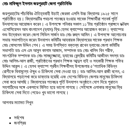
মোঃ মাফিজুল ইসলাম জয়পুরহাট জেলা প্রতিনিধিঃ
জয়পুরহাটের পাঁচবিবির ঐতিহ্যবাহী উচাই জেরকা এসসি উচ্চ বিদ্যালয় ১৯২৫ সালে
প্রতিষ্ঠিত হয়। বিদ্যালয়টির পথচলা শতবছর হওয়ায় সাবেক শিক্ষার্থীরা শতবর্ষ পূর্তি
উদযাপনের আয়োজন করেন। এ উপলক্ষে শনিবার সকাল ১১’টায় প্রতিষ্ঠান প্রাঙ্গনে ডক্টরস
এসোসিয়েসন আব বাংলাদেশ (ড্যাব) ফ্রি হেলথ ক্যাম্পের আয়োজন করেন। ক্যাম্পের
শুভ উদ্বোধন করেন জেলা সিভিল সার্জন ডাঃ মোঃ রুহুল আমিন। এ উপলক্ষে আলোচনার
সভায় সভাপতিত্ব করেন উদযাপন কমিটির আহবায়ক বিদ্যালয়ের সাবেক প্রধান শিক্ষক
মোঃ মোসলেম উদ্দিন শেখ। এ সময় উপস্থিত বক্তব্য রাখেন ড্যাবের জেলা কমিটির
সভাপতি ডাঃ এস এম আবুল কালাম আজাদ, সম্পাদক ডাঃ মোঃ খালিদ বিন শরীফ,
সাংগঠনিক সম্পাদক ডাঃ মোঃ সামছুজ্জোহা, ড্যাবের কেন্দ্রীয় কমিটির আজীবন সদস্য ডাঃ
মোঃ আলিম-আল রাজী, প্রতিষ্ঠানের প্রধান শিক্ষক আব্দুল হাই ও সহকারী শিক্ষক শফির
উদ্দিন আকন্দ। এ হেলথ ক্যাম্পে প্রবীন শিক্ষর্থীসহ উপজেলার ৫’শতাধিক বিভিন্ন
রোগীকে বিনামূল্যে ঔষুধ ও চিকিৎসা সেবা দেওয়া হয়। ডাঃ আলিম-আল রাজী বলেন, এ
বিদ্যালয়ে পড়ালেখা করে ডাক্তার হয়েছি এবং দেশের বিভিন্ন জেলার মানুষের চিকিৎসা
সেবা করে আসছি। বিদ্যালয়ের শতবছর পূর্তি উদযাপন অনুষ্ঠানে যোগ দিয়ে পুরাতন
সহপাঠিদের সঙ্গে একসাথে মিলিত হয়ে ভালো লাগছে। সেইসঙ্গে এলাকার মানুষের ফ্রি
চিকিৎসা সেবা দিতে পেয়েও খুব ভালো লাগছে।
আপনার মতামত লিখুন
সর্বশেষ
জনপ্রিয়