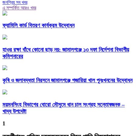
জনপ্রিয় সব খবর
এ সম্পর্কিত আরও খবর
ফ্যামিলি কার্ড বিতরণ কার্যক্রম উদ্বোধন
হাওর রক্ষা বাঁধে কোনো ছাড় নয়: জামালগঞ্জে ১৩ দফা নির্দেশনা বিভাগীয়
কমিশনারের
কৃষি ও জলাবদ্ধতা নিরসনে জামালগঞ্জে গজারিয়া খাল পুনঃখননের উদ্বোধন
ময়মনসিংহ বিভাগের বোরো মৌসুমে ধান চাল সংগ্রহ সন্তোষজনক –
খাদ্য উপদেষ্টা
1