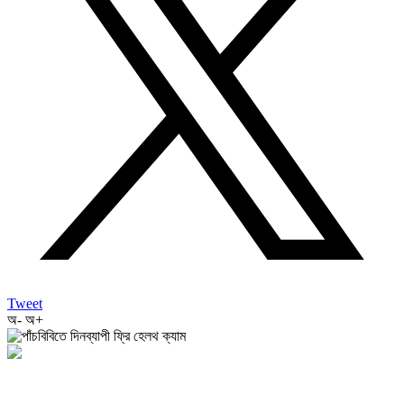
Tweet
অ-
অ+