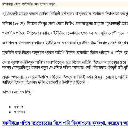
জামালপুর জেলা প্রতিনিধিঃ মোঃ ইমরান আকন্দ
প্রধানমন্ত্রী তারেক রহমান ঘোষিত নির্বাচনী ইশতেহার বাস্তবায়নে সামাজিক নিরাপত্তা কর্
শনিবার (১৬ মে) বিকালে চাঁদপুর জেলা থেকে ভিডিও কনফারেন্সের মাধ্যমে প্রধানমন্ত্রী ত
প্রাথমিক পর্যায়ে উপজেলার বগারচর ইউনিয়নে ১-হাজার ২শত ৯৫ জন সুবিধাভোগী মাঝে এই
এ উপলক্ষে উপজেলার বগারচর ইউনিয়নের সারমারা নাছির উদ্দিন উচ্চ বিদ্যালয় মাঠে উদ্ব
ফ্যামিলি কার্ড বিতরণ অনুষ্ঠানে প্রধান অতিথি ছিলেন বেসামরিক বিমান পরিবহন ও পর্যটন প্র
জেলা প্রশাসক ইউসুফ আলী’র সভাপতিত্বে এতে বিশেষ অতিথি হিসেবে অন্যান্যের মাঝে
সদস্য মোস্তাফিজুর রহমান বাবুল ,সংরক্ষিত মহিলা আসনের এমপি নিলোফার চৌধুরী মনি,পুল
এছাড়াওঅন্যান্যের মাঝে উপস্থিত ছিলেন উপজেলা নির্বাহী কর্মকর্তা মুরাদ হোসেন, অতি
জাহিদুল ইসলাম প্রিন্সসহ দলীয় নেতাকর্মীরা উপস্থিত ছিলেন।
আপনার মতামত লিখুন
সর্বশেষ
জনপ্রিয়
বকশীগঞ্জে পশ্চিম দত্তেরচরের বিলে পানি নিষ্কাশনের ব্যবস্থা, করেছেন আ