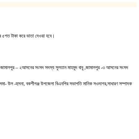
ার ৫শত টাকা করে ভাতা দেওয়া হবে।
ামালপুর – ২আসনের সংসদ সদস্য সুলতান মাহমুদ বাবু ,জামালপুর -৩ আসনের সংসদ
ি আসমা- উল -হুসনা, বকশীগঞ্জ উপজেলা বিএনপির সভাপতি মানিক সওদাগর,সাধারণ সম্পাদক