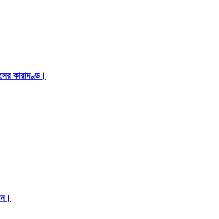
াসের কারাদণ্ড।
মান।