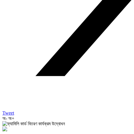
Tweet
অ-
অ+