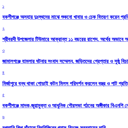
১
বকশীগঞ্জে অসহায় দুঃস্থদের মাঝে শুকনো খাবার ও চেক বিতরণ করেন প্রতিম
২
শ্রীবরদী উপজেলার টিউমারে আক্রান্ত ১১ বছরের রাশেদ, অর্থের অভাবে অন
৩
জামালগঞ্জে হামলার ঘটনায় সংবাদ সম্মেলন, জড়িতদের গ্রেপ্তার ও সুষ্ঠু বিচা
৪
মির্জাপুরে বন্ধ থাকা গোড়াই কটন মিলস পরিদর্শন করলেন বস্ত্র ও পাট প্রতিমন
৫
বকশীগঞ্জে মাদক-জুয়ামুক্ত ও আধুনিক পৌরসভা গঠনের অঙ্গীকার বিএনপি ন
৬
রপ্তানি শিল্প বাঁচাতে নিরবিচ্ছিন্ন গ্যাস-বিদ্যুৎ সরবরাহের দাবি