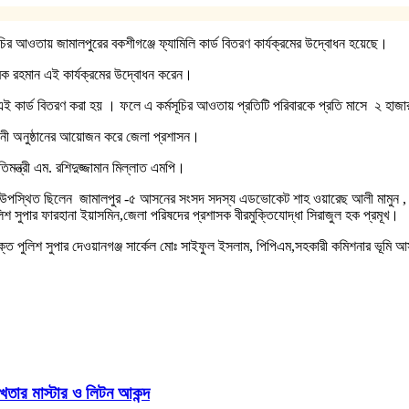
মসূচির আওতায় জামালপুরের বকশীগঞ্জে ফ্যামিলি কার্ড বিতরণ কার্যক্রমের উদ্বোধন হয়েছে।
ারেক রহমান এই কার্যক্রমের উদ্বোধন করেন।
 কার্ড বিতরণ করা হয় । ফলে এ কর্মসূচির আওতায় প্রতিটি পরিবারকে প্রতি মাসে ২ হাজ
োধনী অনুষ্ঠানের আয়োজন করে জেলা প্রশাসন।
তিমন্ত্রী এম. রশিদুজ্জামান মিল্লাত এমপি।
 উপস্থিত ছিলেন জামালপুর -৫ আসনের সংসদ সদস্য এডভোকেট শাহ ওয়ারেছ আলী মামুন , জ
িশ সুপার ফারহানা ইয়াসমিন,জেলা পরিষদের প্রশাসক বীরমুক্তিযোদ্ধা সিরাজুল হক প্রমূখ।
রিক্ত পুলিশ সুপার দেওয়ানগঞ্জ সার্কেল মোঃ সাইফুল ইসলাম, পিপিএম,সহকারী কমিশনার ভূম
খতার মাস্টার ও লিটন আকন্দ