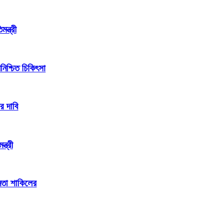
ন্ত্রী
িশ্চিত চিকিৎসা
র দাবি
্ত্রী
েতা শাকিলের