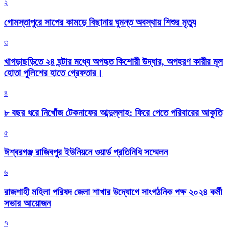
২
গোমস্তাপুরে সাপের কামড়ে বিছানায় ঘুমন্ত অবস্থায় শিশুর মৃত্যু
৩
খাগড়াছড়িতে ২৪ ঘন্টার মধ্যে অপহৃত কিশোরী উদ্ধার, অপহরণ কারীর মূল
হোতা পুলিশের হাতে গ্রেফতার।
৪
৮ বছর ধরে নিখোঁজ টেকনাফের আব্দুল্লাহ: ফিরে পেতে পরিবারের আকুতি
৫
ঈশ্বরগঞ্জ রাজিবপুর ইউনিয়নে ওয়ার্ড প্রতিনিধি সম্মেলন
৬
রাজশাহী মহিলা পরিষদ জেলা শাখার উদ্যোগে সাংগঠনিক পক্ষ ২০২৪ কর্মী
সভার আয়োজন
৭