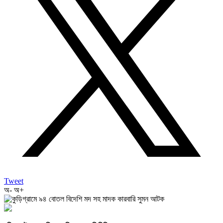
Tweet
অ-
অ+