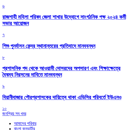
৬
রাজশাহী মহিলা পরিষদ জেলা শাখার উদ্যোগে সাংগঠনিক পক্ষ ২০২৪ কর্মী
সভার আয়োজন
৭
শিশু পুনর্বাসন কেন্দ্র স্থানান্তরের প্রতিবাদে মানববন্ধন
৮
প্রশাসনিক পদ থেকে আওয়ামী দোসরদের অপসারণ এবং শিক্ষাক্ষেত্রে
বৈষম্য নিরসনের দাবিতে মানববন্ধন
৯
বিয়ানীবাজার পৌরপ্রশাসকের দায়িত্বে থাকা এডিসির পরিবর্তে ইউএনও
১০
জনপ্রিয় সব খবর
আমাদের পরিবার
বাংলা কনভার্টার