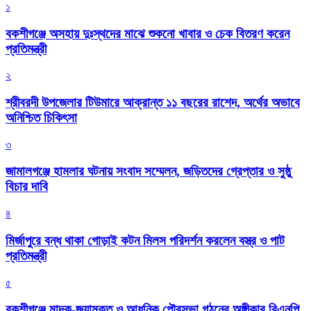
১
বকশীগঞ্জে অসহায় দুঃস্থদের মাঝে শুকনো খাবার ও চেক বিতরণ করেন
প্রতিমন্ত্রী
২
শ্রীবরদী উপজেলার টিউমারে আক্রান্ত ১১ বছরের রাশেদ, অর্থের অভাবে
অনিশ্চিত চিকিৎসা
৩
জামালগঞ্জে হামলার ঘটনায় সংবাদ সম্মেলন, জড়িতদের গ্রেপ্তার ও সুষ্ঠু
বিচার দাবি
৪
মির্জাপুরে বন্ধ থাকা গোড়াই কটন মিলস পরিদর্শন করলেন বস্ত্র ও পাট
প্রতিমন্ত্রী
৫
বকশীগঞ্জে মাদক-জুয়ামুক্ত ও আধুনিক পৌরসভা গঠনের অঙ্গীকার বিএনপি