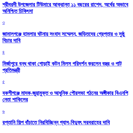
শ্রীবরদী উপজেলার টিউমারে আক্রান্ত ১১ বছরের রাশেদ, অর্থের অভাবে
অনিশ্চিত চিকিৎসা
৩
জামালগঞ্জে হামলার ঘটনায় সংবাদ সম্মেলন, জড়িতদের গ্রেপ্তার ও সুষ্ঠু
বিচার দাবি
৪
মির্জাপুরে বন্ধ থাকা গোড়াই কটন মিলস পরিদর্শন করলেন বস্ত্র ও পাট
প্রতিমন্ত্রী
৫
বকশীগঞ্জে মাদক-জুয়ামুক্ত ও আধুনিক পৌরসভা গঠনের অঙ্গীকার বিএনপি
নেতা শাকিলের
৬
রপ্তানি শিল্প বাঁচাতে নিরবিচ্ছিন্ন গ্যাস-বিদ্যুৎ সরবরাহের দাবি