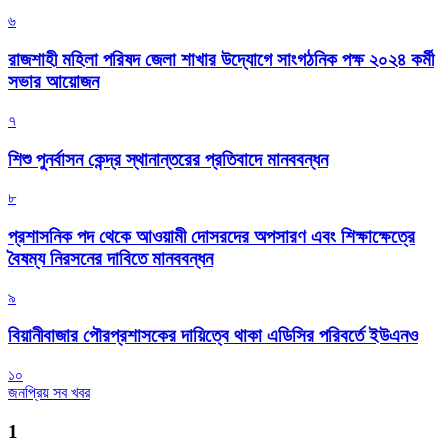
৬
রাজশাহী মহিলা পরিষদ জেলা শাখার উদ্যোগে সাংগঠনিক পক্ষ ২০২৪ কর্মী
সভার আয়োজন
৭
শিশু পুনর্বাসন কেন্দ্র স্থানান্তরের প্রতিবাদে মানববন্ধন
৮
প্রশাসনিক পদ থেকে আওয়ামী দোসরদের অপসারণ এবং শিক্ষাক্ষেত্রে
বৈষম্য নিরসনের দাবিতে মানববন্ধন
৯
বিয়ানীবাজার পৌরপ্রশাসকের দায়িত্বে থাকা এডিসির পরিবর্তে ইউএনও
১০
জনপ্রিয় সব খবর
1