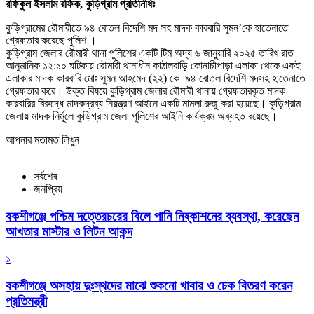
রফিকুল ইসলাম রফিক, কুড়িগ্রাম প্রতিনিধিঃ
কুড়িগ্রামের রৌমারীতে ৯৪ বোতল বিদেশি মদ সহ মাদক কারবারি সুমন’কে হাতেনাতে
গ্রেফতার করেছে পুলিশ ।
কুড়িগ্রাম জেলার রৌমারী থানা পুলিশের একটি টিম অদ্য ৬ জানুয়ারি ২০২৫ তারিখ রাত
আনুমানিক ১২:১০ ঘটিকায় রৌমারী থানাধীন কাঠালবাড়ি কোনাচীপাড়া এলাকা থেকে একই
এলাকার মাদক কারবারি মোঃ সুমন আহমেদ (২২) কে ৯৪ বোতল বিদেশি মদসহ হাতেনাতে
গ্রেফতার করে। উক্ত বিষয়ে কুড়িগ্রাম জেলার রৌমারী থানায় গ্রেফতারকৃত মাদক
কারবারির বিরুদ্ধে মাদকদ্রব্য নিয়ন্ত্রণ আইনে একটি মামলা রুজু করা হয়েছে। কুড়িগ্রাম
জেলায় মাদক নির্মূলে কুড়িগ্রাম জেলা পুলিশের আইনি কার্যক্রম অব্যহত রয়েছে।
আপনার মতামত লিখুন
সর্বশেষ
জনপ্রিয়
বকশীগঞ্জে পশ্চিম দত্তেরচরের বিলে পানি নিষ্কাশনের ব্যবস্থা, করেছেন
আখতার মাস্টার ও লিটন আকন্দ
১
বকশীগঞ্জে অসহায় দুঃস্থদের মাঝে শুকনো খাবার ও চেক বিতরণ করেন
প্রতিমন্ত্রী