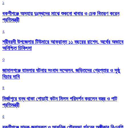
১
বকশীগঞ্জে অসহায় দুঃস্থদের মাঝে শুকনো খাবার ও চেক বিতরণ করেন
প্রতিমন্ত্রী
২
শ্রীবরদী উপজেলার টিউমারে আক্রান্ত ১১ বছরের রাশেদ, অর্থের অভাবে
অনিশ্চিত চিকিৎসা
৩
জামালগঞ্জে হামলার ঘটনায় সংবাদ সম্মেলন, জড়িতদের গ্রেপ্তার ও সুষ্ঠু
বিচার দাবি
৪
মির্জাপুরে বন্ধ থাকা গোড়াই কটন মিলস পরিদর্শন করলেন বস্ত্র ও পাট
প্রতিমন্ত্রী
৫
বকশীগঞ্জে মাদক-জুয়ামুক্ত ও আধুনিক পৌরসভা গঠনের অঙ্গীকার বিএনপি