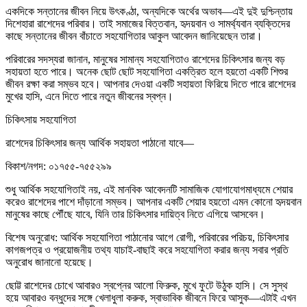
একদিকে সন্তানের জীবন নিয়ে উৎকণ্ঠা, অন্যদিকে অর্থের অভাব—এই দুই দুশ্চিন্তায়
দিশেহারা রাশেদের পরিবার। তাই সমাজের বিত্তবান, হৃদয়বান ও সামর্থ্যবান ব্যক্তিদের
কাছে সন্তানের জীবন বাঁচাতে সহযোগিতার আকুল আবেদন জানিয়েছেন তারা।
পরিবারের সদস্যরা জানান, মানুষের সামান্য সহযোগিতাও রাশেদের চিকিৎসার জন্য বড়
সহায়তা হতে পারে। অনেক ছোট ছোট সহযোগিতা একত্রিত হলে হয়তো একটি শিশুর
জীবন রক্ষা করা সম্ভব হবে। আপনার দেওয়া একটি সহায়তা ফিরিয়ে দিতে পারে রাশেদের
মুখের হাসি, এনে দিতে পারে নতুন জীবনের স্বপ্ন।
চিকিৎসায় সহযোগিতা
রাশেদের চিকিৎসার জন্য আর্থিক সহায়তা পাঠানো যাবে—
বিকাশ/নগদ: ০১৭৫৫-৭৫৫২৯৯
শুধু আর্থিক সহযোগিতাই নয়, এই মানবিক আবেদনটি সামাজিক যোগাযোগমাধ্যমে শেয়ার
করেও রাশেদের পাশে দাঁড়ানো সম্ভব। আপনার একটি শেয়ার হয়তো এমন কোনো হৃদয়বান
মানুষের কাছে পৌঁছে যাবে, যিনি তার চিকিৎসার দায়িত্ব নিতে এগিয়ে আসবেন।
বিশেষ অনুরোধ: আর্থিক সহযোগিতা পাঠানোর আগে রোগী, পরিবারের পরিচয়, চিকিৎসার
কাগজপত্র ও প্রয়োজনীয় তথ্য যাচাই-বাছাই করে সহযোগিতা করার জন্য সবার প্রতি
অনুরোধ জানানো হয়েছে।
ছোট্ট রাশেদের চোখে আবারও স্বপ্নের আলো ফিরুক, মুখে ফুটে উঠুক হাসি। সে সুস্থ
হয়ে আবারও বন্ধুদের সঙ্গে খেলাধুলা করুক, স্বাভাবিক জীবনে ফিরে আসুক—এটাই এখন