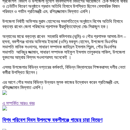
প্রকৌশল বিভাগ ও উপজেলা দূর্যোগ ব্যবস্থাপনা বিভাগের আয়োজনে চেক শুকনো খাবার
ও ঢেউটিন বিতরণ অনুষ্ঠানে প্রধান অতিথি হিসাবে উপস্থিত ছিলেন বেসামরিক বিমান
পরিবহন ও পর্যটন প্রতিমন্ত্রী এম. রশিদুজ্জামান মিল্লাত এমপি।
উপজেলা নির্বাহী অফিসার মুরাদ হোসেনের সভাপতিত্বে অনুষ্ঠানে বিশেষ অতিথি হিসাবে
বক্তব্য রাখেন জেলা পরিষদের প্রশাসক বীরমুক্তিযোদ্ধা মোঃ সিরাজুল হক।
অন্যানের মাঝে বক্তব্য রাখেন সহকারি কমিশনার (ভূমি) ও পৌর প্রশাসক আসমা-উল –
হুসনা, বকশীগঞ্জ থানার অফিসার ইনচার্জ (ওসি) মকবুল হোসেন, উপজেলা বিএনপির
সভাপতি মানিক সওদাগর, সাধারণ সম্পাদক জাহিদুল ইসলাম প্রিন্স, পৌর বিএনপির
সভাপতি আনিছুর জ্জামান, সাধারণ সম্পাদক সাইফুল ইসলাম তালুকদার শাকিল, উপজেলা
যুবদলের আহ্বায় বিপ্লব সওদাগরসহ অনেকেই ।
এসময় উপজেলার বিভিন্ন দপ্তরের কর্মকর্তা, বিভিন্ন বিদ্যালয়ের শিক্ষকরাসহ দলীয় নেতা
কর্মীরা উপস্থিত ছিলেন।
এর আগে পৌর সভার বিভিন্ন উন্নয়ন মূলক কাজের উদ্বোধন করেন প্রতিমন্ত্রী এম.
রশিদুজ্জামান মিল্লাত এমপি।
এ সম্পর্কিত আরও খবর
বিশ্ব পরিবেশ দিবস উপলক্ষে বকশীগঞ্জে গাছের চারা বিতরণ