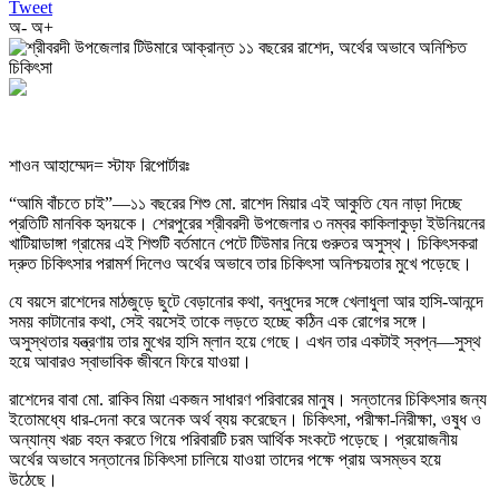
Tweet
অ-
অ+
শাওন আহাম্মেদ= স্টাফ রিপোর্টারঃ
“আমি বাঁচতে চাই”—১১ বছরের শিশু মো. রাশেদ মিয়ার এই আকুতি যেন নাড়া দিচ্ছে
প্রতিটি মানবিক হৃদয়কে। শেরপুরের শ্রীবরদী উপজেলার ৩ নম্বর কাকিলাকুড়া ইউনিয়নের
খাটিয়াডাঙ্গা গ্রামের এই শিশুটি বর্তমানে পেটে টিউমার নিয়ে গুরুতর অসুস্থ। চিকিৎসকরা
দ্রুত চিকিৎসার পরামর্শ দিলেও অর্থের অভাবে তার চিকিৎসা অনিশ্চয়তার মুখে পড়েছে।
যে বয়সে রাশেদের মাঠজুড়ে ছুটে বেড়ানোর কথা, বন্ধুদের সঙ্গে খেলাধুলা আর হাসি-আনন্দে
সময় কাটানোর কথা, সেই বয়সেই তাকে লড়তে হচ্ছে কঠিন এক রোগের সঙ্গে।
অসুস্থতার যন্ত্রণায় তার মুখের হাসি ম্লান হয়ে গেছে। এখন তার একটাই স্বপ্ন—সুস্থ
হয়ে আবারও স্বাভাবিক জীবনে ফিরে যাওয়া।
রাশেদের বাবা মো. রাকিব মিয়া একজন সাধারণ পরিবারের মানুষ। সন্তানের চিকিৎসার জন্য
ইতোমধ্যে ধার-দেনা করে অনেক অর্থ ব্যয় করেছেন। চিকিৎসা, পরীক্ষা-নিরীক্ষা, ওষুধ ও
অন্যান্য খরচ বহন করতে গিয়ে পরিবারটি চরম আর্থিক সংকটে পড়েছে। প্রয়োজনীয়
অর্থের অভাবে সন্তানের চিকিৎসা চালিয়ে যাওয়া তাদের পক্ষে প্রায় অসম্ভব হয়ে
উঠেছে।