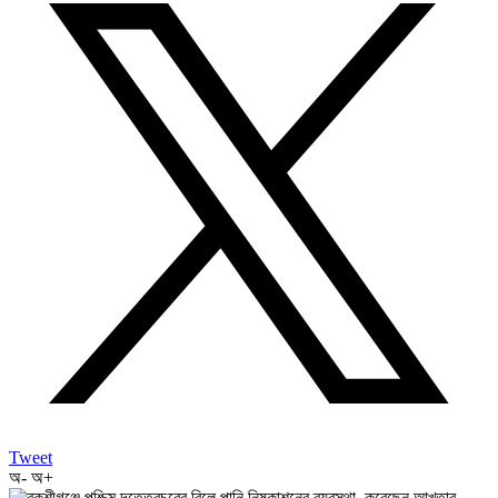
Tweet
অ-
অ+