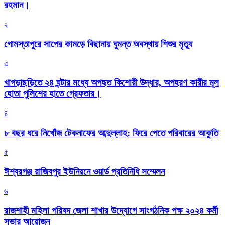
রহমান।
২
গোমস্তাপুরে সাপের কামড়ে বিছানায় ঘুমন্ত অবস্থায় শিশুর মৃত্যু
৩
খাগড়াছড়িতে ২৪ ঘন্টার মধ্যে অপহৃত কিশোরী উদ্ধার, অপহরণ কারীর মূল
হোতা পুলিশের হাতে গ্রেফতার।
৪
৮ বছর ধরে নিখোঁজ টেকনাফের আব্দুল্লাহ: ফিরে পেতে পরিবারের আকুতি
৫
ঈশ্বরগঞ্জ রাজিবপুর ইউনিয়নে ওয়ার্ড প্রতিনিধি সম্মেলন
৬
রাজশাহী মহিলা পরিষদ জেলা শাখার উদ্যোগে সাংগঠনিক পক্ষ ২০২৪ কর্মী
সভার আয়োজন