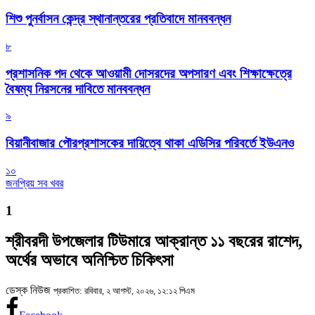
শিশু পুনর্বাসন কেন্দ্র স্থানান্তরের প্রতিবাদে মানববন্ধন
৮
প্রশাসনিক পদ থেকে আওয়ামী দোসরদের অপসারণ এবং শিক্ষাক্ষেত্রে
বৈষম্য নিরসনের দাবিতে মানববন্ধন
৯
বিয়ানীবাজার পৌরপ্রশাসকের দায়িত্বে থাকা এডিসির পরিবর্তে ইউএনও
১০
জনপ্রিয় সব খবর
1
শ্রীবরদী উপজেলার টিউমারে আক্রান্ত ১১ বছরের রাশেদ,
অর্থের অভাবে অনিশ্চিত চিকিৎসা
ডেস্ক নিউজ
প্রকাশিত: রবিবার, ২ আগস্ট, ২০২৬, ১২:১২ পিএম