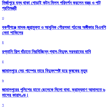
মির্জাপুরে বন্ধ থাকা গোড়াই কটন মিলস পরিদর্শন করলেন বস্ত্র ও পাট
প্রতিমন্ত্রী
৩
বকশীগঞ্জে মাদক-জুয়ামুক্ত ও আধুনিক পৌরসভা গঠনের অঙ্গীকার বিএনপি
নেতা শাকিলের
৪
রপ্তানি শিল্প বাঁচাতে নিরবিচ্ছিন্ন গ্যাস-বিদ্যুৎ সরবরাহের দাবি
৫
জামালপুরে সেচ পাম্পের তারে বিদ্যুৎস্পষ্ট হয়ে কৃষকের মৃত্যু
৬
জামালপুরের পুলিশের হাতে ছেলেকে দিলো বাবা, ভ্রাম্যমাণ আদালতে ৬
মাসের কারাদণ্ড।
৭