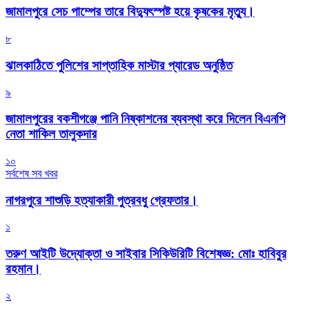
জামালপুরে সেচ পাম্পের তারে বিদ্যুৎস্পষ্ট হয়ে কৃষকের মৃত্যু।
৮
‎ঝালকাঠিতে পুলিশের সাপ্তাহিক মাস্টার প্যারেড অনুষ্ঠিত
৯
জামালপুরের বকশীগঞ্জে পানি নিষ্কাশনের ব্যবস্থা করে দিলেন বিএনপি
নেতা শাকিল তালুকদার
১০
সর্বশেষ সব খবর
নাগরপুরে শাশুড়ি হত্যাকারী পুত্রবধু গ্রেফতার।
১
তরুণ আইটি উদ্যোক্তা ও সাইবার সিকিউরিটি বিশেষজ্ঞ: মোঃ হাবিবুর
রহমান।
২