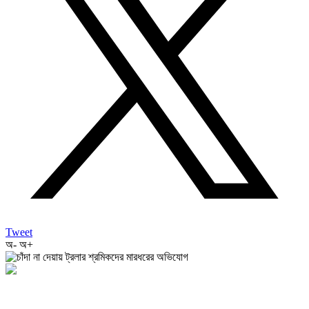
Tweet
অ-
অ+