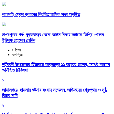
লালমাই প্রেস ক্লাবের নিয়মিত মাসিক সভা অনুষ্ঠিত
নাগরপুরের গর্ব: যুক্তরাজ্য থেকে আইন বিষয়ে স্নাতক ডিগ্রি পেলেন
ইউসুফ হোসেন লেনিন
সর্বশেষ
জনপ্রিয়
শ্রীবরদী উপজেলার টিউমারে আক্রান্ত ১১ বছরের রাশেদ, অর্থের অভাবে
অনিশ্চিত চিকিৎসা
১
জামালগঞ্জে হামলার ঘটনায় সংবাদ সম্মেলন, জড়িতদের গ্রেপ্তার ও সুষ্ঠু
বিচার দাবি
২