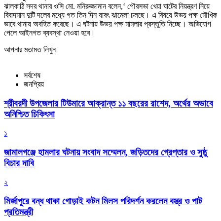
ঝালকাঠি সদর থানার ওসি মো. মনিরুজ্জামান বলেন,‘ পৌরসভা খেয়া ঘাটের নিয়ন্ত্রণ নিয়ে
বিবাদমান দুটি দলের মধ্যে গত তিন দিন যাবৎ ঝামেলা চলছে। এ বিষয়ে উভয় পক্ষ মৌখিক
ভাবে থানায় অবহিত করেছে। এ ঘটনায় উভয় পক্ষ মামলার প্রস্তুতি নিচ্ছে। অভিযোগ
পেলে আইনগত ব্যবস্থা নেওয়া হবে।
আপনার মতামত লিখুন
সর্বশেষ
জনপ্রিয়
শ্রীবরদী উপজেলার টিউমারে আক্রান্ত ১১ বছরের রাশেদ, অর্থের অভাবে
অনিশ্চিত চিকিৎসা
১
জামালগঞ্জে হামলার ঘটনায় সংবাদ সম্মেলন, জড়িতদের গ্রেপ্তার ও সুষ্ঠু
বিচার দাবি
২
মির্জাপুরে বন্ধ থাকা গোড়াই কটন মিলস পরিদর্শন করলেন বস্ত্র ও পাট
প্রতিমন্ত্রী