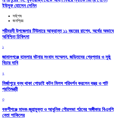
ইউসুফ হোসেন লেনিন
সর্বশেষ
জনপ্রিয়
শ্রীবরদী উপজেলার টিউমারে আক্রান্ত ১১ বছরের রাশেদ, অর্থের অভাবে
অনিশ্চিত চিকিৎসা
১
জামালগঞ্জে হামলার ঘটনায় সংবাদ সম্মেলন, জড়িতদের গ্রেপ্তার ও সুষ্ঠু
বিচার দাবি
২
মির্জাপুরে বন্ধ থাকা গোড়াই কটন মিলস পরিদর্শন করলেন বস্ত্র ও পাট
প্রতিমন্ত্রী
৩
বকশীগঞ্জে মাদক-জুয়ামুক্ত ও আধুনিক পৌরসভা গঠনের অঙ্গীকার বিএনপি
নেতা শাকিলের