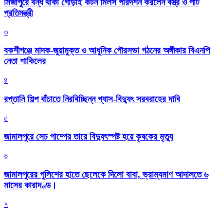
মির্জাপুরে বন্ধ থাকা গোড়াই কটন মিলস পরিদর্শন করলেন বস্ত্র ও পাট
প্রতিমন্ত্রী
৩
বকশীগঞ্জে মাদক-জুয়ামুক্ত ও আধুনিক পৌরসভা গঠনের অঙ্গীকার বিএনপি
নেতা শাকিলের
৪
রপ্তানি শিল্প বাঁচাতে নিরবিচ্ছিন্ন গ্যাস-বিদ্যুৎ সরবরাহের দাবি
৫
জামালপুরে সেচ পাম্পের তারে বিদ্যুৎস্পষ্ট হয়ে কৃষকের মৃত্যু
৬
জামালপুরের পুলিশের হাতে ছেলেকে দিলো বাবা, ভ্রাম্যমাণ আদালতে ৬
মাসের কারাদণ্ড।
৭