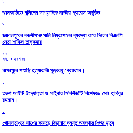
৮
‎ঝালকাঠিতে পুলিশের সাপ্তাহিক মাস্টার প্যারেড অনুষ্ঠিত
৯
জামালপুরের বকশীগঞ্জে পানি নিষ্কাশনের ব্যবস্থা করে দিলেন বিএনপি
নেতা শাকিল তালুকদার
১০
সর্বশেষ সব খবর
নাগরপুরে শাশুড়ি হত্যাকারী পুত্রবধু গ্রেফতার।
১
তরুণ আইটি উদ্যোক্তা ও সাইবার সিকিউরিটি বিশেষজ্ঞ: মোঃ হাবিবুর
রহমান।
২
গোমস্তাপুরে সাপের কামড়ে বিছানায় ঘুমন্ত অবস্থায় শিশুর মৃত্যু