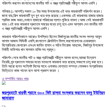
পরিদর্শন করলেন বাংলাদেশের মাননীয় পাট ও বস্ত্র প্রতিমন্ত্রী শরীফুল আলম এমপি।
শনিবার (১ আগস্ট) সকাল ১০ টার সময় উপজেলার এই বন্ধ কারখানাটি পরিদর্শন করেন।
জানা যায়,শিল্প কারখানাটি যুগ যুগ ধরে বন্ধ রয়েছে।একসময় এই কারখানায় হাজার হাজার
শ্রমিক কাজ করত,যেখানে হাজারো পরিবারের স্বপ্ন লুকিয়ে থাকত।আজ সেই কারখানাটি
বন্ধ।এই বন্ধ কারখানা দ্রুততম সময়ের মধ্যে চালু হবে এমন আশ্বাস দেন মাননীয় পাট
ও বস্ত্র প্রতিমন্ত্রী শরীফুল আলম এমপি।
কারখানা পরিদর্শনকালে আরোও উপস্থিত ছিলেন মির্জাপুরের মাননীয় সংসদ সদস্য আবুল
কালাম আজাদ সিদ্দিকী এমপি,বাংলাদেশ টেক্সটাইল মিলস্ করপোরেশনের চেয়ারম্যান
বিগ্রেডিয়ার জেনারেল এসএম জাহিদ হাসান ও সচিব ফিরোজ আহমেদ, মির্জাপুর উপজেলা
নির্বাহী অফিসার খান সালমান হাবিব সহ প্রমূখ।
পরিদর্শন শেষে মাননীয় পাট ও বস্ত্র প্রতিমন্ত্রী শরীফুল আলম বলেন,আমরা উদ্যোগ
নিয়েছি,খুব দ্রুততম সময়ের মধ্যে যতগুলো কারখানা বন্ধ রয়েছে,সবগুলো চালু করা হবে।
তিনি আরো বলেন সংশ্লিষ্ট মিলের সাথে এলাকার যোগ্যতা সম্পন্ন লোকজন অগ্রাধিকার
ভিত্তিতে কাজ পাবেন বলে আশা প্রকাশ করেন ।
এ সম্পর্কিত আরও খবর
জয়পুরহাটে ধারকী গ্রামে ৩০০ ফিট রাস্তা সংস্কার করলেন বম্বু ইউনিয়ন
জামায়াত