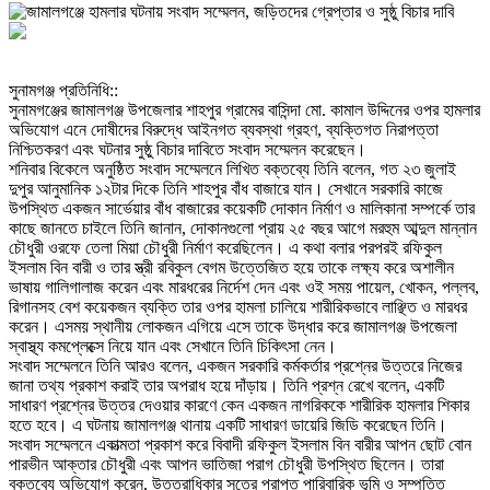
‎সুনামগঞ্জ প্রতিনিধি::
‎সুনামগঞ্জের জামালগঞ্জ উপজেলার শাহপুর গ্রামের বাসিন্দা মো. কামাল উদ্দিনের ওপর হামলার
অভিযোগ এনে দোষীদের বিরুদ্ধে আইনগত ব্যবস্থা গ্রহণ, ব্যক্তিগত নিরাপত্তা
নিশ্চিতকরণ এবং ঘটনার সুষ্ঠু বিচার দাবিতে সংবাদ সম্মেলন করেছেন।
‎শনিবার বিকেলে অনুষ্ঠিত সংবাদ সম্মেলনে লিখিত বক্তব্যে তিনি বলেন, গত ২৩ জুলাই
দুপুর আনুমানিক ১২টার দিকে তিনি শাহপুর বাঁধ বাজারে যান। সেখানে সরকারি কাজে
উপস্থিত একজন সার্ভেয়ার বাঁধ বাজারের কয়েকটি দোকান নির্মাণ ও মালিকানা সম্পর্কে তার
কাছে জানতে চাইলে তিনি জানান, দোকানগুলো প্রায় ২৫ বছর আগে মরহুম আব্দুল মান্নান
চৌধুরী ওরফে তেলা মিয়া চৌধুরী নির্মাণ করেছিলেন। এ কথা বলার পরপরই রফিকুল
ইসলাম বিন বারী ও তার স্ত্রী রবিকুল বেগম উত্তেজিত হয়ে তাকে লক্ষ্য করে অশালীন
ভাষায় গালিগালাজ করেন এবং মারধরের নির্দেশ দেন এবং ওই সময় পায়েল, খোকন, পল্লব,
রিগানসহ বেশ কয়েকজন ব্যক্তি তার ওপর হামলা চালিয়ে শারীরিকভাবে লাঞ্ছিত ও মারধর
করেন। এসময় স্থানীয় লোকজন এগিয়ে এসে তাকে উদ্ধার করে জামালগঞ্জ উপজেলা
স্বাস্থ্য কমপ্লেক্সে নিয়ে যান এবং সেখানে তিনি চিকিৎসা নেন।
‎সংবাদ সম্মেলনে তিনি আরও বলেন, একজন সরকারি কর্মকর্তার প্রশ্নের উত্তরে নিজের
জানা তথ্য প্রকাশ করাই তার অপরাধ হয়ে দাঁড়ায়। তিনি প্রশ্ন রেখে বলেন, একটি
সাধারণ প্রশ্নের উত্তর দেওয়ার কারণে কেন একজন নাগরিককে শারীরিক হামলার শিকার
হতে হবে। এ ঘটনায় জামালগঞ্জ থানায় একটি সাধারণ ডায়েরি জিডি করেছেন তিনি।
‎সংবাদ সম্মেলনে একাত্মতা প্রকাশ করে বিবাদী রফিকুল ইসলাম বিন বারীর আপন ছোট বোন
পারভীন আক্তার চৌধুরী এবং আপন ভাতিজা পরাগ চৌধুরী উপস্থিত ছিলেন। তারা
বক্তব্যে অভিযোগ করেন, উত্তরাধিকার সূত্রে প্রাপ্ত পারিবারিক ভূমি ও সম্পত্তি