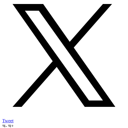
Tweet
অ-
অ+