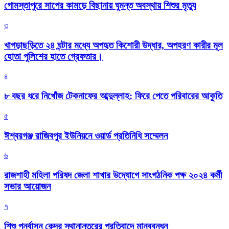
গোমস্তাপুরে সাপের কামড়ে বিছানায় ঘুমন্ত অবস্থায় শিশুর মৃত্যু
৩
খাগড়াছড়িতে ২৪ ঘন্টার মধ্যে অপহৃত কিশোরী উদ্ধার, অপহরণ কারীর মূল
হোতা পুলিশের হাতে গ্রেফতার।
৪
৮ বছর ধরে নিখোঁজ টেকনাফের আব্দুল্লাহ: ফিরে পেতে পরিবারের আকুতি
৫
ঈশ্বরগঞ্জ রাজিবপুর ইউনিয়নে ওয়ার্ড প্রতিনিধি সম্মেলন
৬
রাজশাহী মহিলা পরিষদ জেলা শাখার উদ্যোগে সাংগঠনিক পক্ষ ২০২৪ কর্মী
সভার আয়োজন
৭
শিশু পুনর্বাসন কেন্দ্র স্থানান্তরের প্রতিবাদে মানববন্ধন