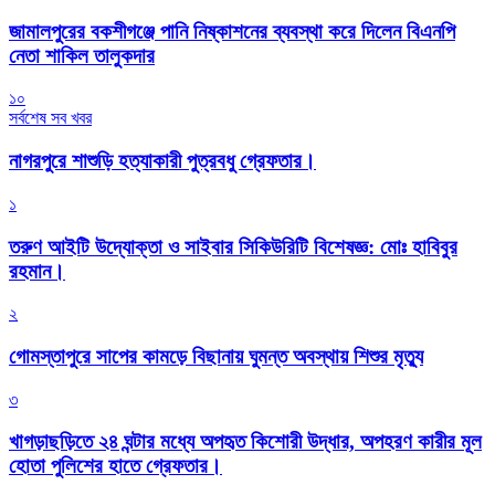
জামালপুরের বকশীগঞ্জে পানি নিষ্কাশনের ব্যবস্থা করে দিলেন বিএনপি
নেতা শাকিল তালুকদার
১০
সর্বশেষ সব খবর
নাগরপুরে শাশুড়ি হত্যাকারী পুত্রবধু গ্রেফতার।
১
তরুণ আইটি উদ্যোক্তা ও সাইবার সিকিউরিটি বিশেষজ্ঞ: মোঃ হাবিবুর
রহমান।
২
গোমস্তাপুরে সাপের কামড়ে বিছানায় ঘুমন্ত অবস্থায় শিশুর মৃত্যু
৩
খাগড়াছড়িতে ২৪ ঘন্টার মধ্যে অপহৃত কিশোরী উদ্ধার, অপহরণ কারীর মূল
হোতা পুলিশের হাতে গ্রেফতার।