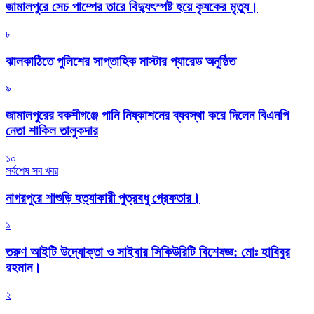
জামালপুরে সেচ পাম্পের তারে বিদ্যুৎস্পষ্ট হয়ে কৃষকের মৃত্যু।
৮
‎ঝালকাঠিতে পুলিশের সাপ্তাহিক মাস্টার প্যারেড অনুষ্ঠিত
৯
জামালপুরের বকশীগঞ্জে পানি নিষ্কাশনের ব্যবস্থা করে দিলেন বিএনপি
নেতা শাকিল তালুকদার
১০
সর্বশেষ সব খবর
নাগরপুরে শাশুড়ি হত্যাকারী পুত্রবধু গ্রেফতার।
১
তরুণ আইটি উদ্যোক্তা ও সাইবার সিকিউরিটি বিশেষজ্ঞ: মোঃ হাবিবুর
রহমান।
২