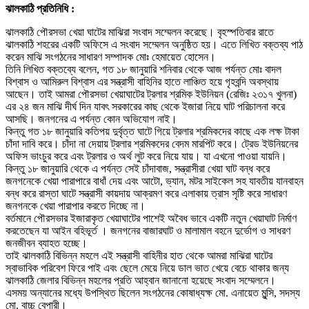
ঝালকাঠি প্রতিনিধি :
ঝালকাঠি পৌরসভা খেয়া ঘাটের মাঝিরা সংবাদ সম্মেলন করেছে। বৃহস্পতিবার রাতে
ঝালকাঠি শহরের একটি অফিসে এ সংবাদ সম্মেলন অনুষ্ঠিত হয়। এতে লিখিত বক্তব্য পাঠ
করেন মাঝি সংগঠনের সাধারণ সম্পাদক মোঃ হেমায়েত হোসেন।
তিনি লিখিত বক্তব্যে বলেন, গত ১৮ জানুয়ারি শনিবার থেকে আজ পর্যন্ত মোঃ বাদল
বিশ্বাস ও আমিরুল বিশ্বাস এর সন্ত্রাসী বাহিনির হাতে লাঞ্চিত হয়ে গৃহবন্দি অবস্থায়
আছেন। তাই আমরা পৌরসভা খেয়াঘাটের ট্রলার শ্রমিক ইউনিয়ন (রেজিঃ ২৩১৭ খুলনা)
এর ২৪ জন মাঝি দীর্ঘ দিন যাবৎ সরকারের কাছ থেকে ইজারা নিয়ে ঘাট পরিচালনা করে
আসছি। জনগনের এ পর্যন্ত কোন অভিযোগ নাই।
কিন্তু গত ১৮ জানুয়ারি কতিপয় দুর্বৃত্ত ঘাটে গিয়ে ট্রলার শ্রমিকদের কাছে এক লক্ষ টাকা
চাঁদা দাবি করে। চাঁদা না দেয়ায় ট্রলার শ্রমিকদের বেদম মারপিট করে। ট্রেড ইউনিয়নের
অফিস ভাংচুর করে এবং ট্রলার ও অর্থ লুট করে নিয়ে যায়। যা এখনো পাওয়া যায়নি।
কিন্তু ১৮ জানুয়ারি থেকে এ পর্যন্ত সেই চাঁদাবাজ, সন্ত্রাসীরা খেয়া ঘাট বন্ধ করে
জনগনেকে খেয়া পারাপারে বাধাঁ দেয় এবং আটো, ভ্যান, মটর সাইকেল সহ যাবতীয় যানবাহন
বন্ধ করে রাস্তা ঘাটে সন্ত্রাসী কায়দায় আক্রমণ করে এলাকায় ত্রাস সৃষ্টি করে সাধারণ
জনগনকে খেয়া পারাপার করতে দিচ্ছে না।
বর্তমানে পৌরসভার ইজারাকৃত খেয়াঘাটের পাশেই অবৈধ ভাবে একটি নতুন খেয়াঘাট নির্মাণ
করতেছেন যা আইন বহিভূর্ত । জনগনের বাজারঘাট ও মালামাল বহনে দুর্ভোগ ও সাধরণ
জনজীবন ব্যাহত হচ্ছে।
তাই ঝালকাঠি বিভিন্ন মহলে এই সন্ত্রাসী বাহিনীর হাত থেকে আমরা মাঝিরা ঘাটের
স্বাভাবিক পরিবেশ ফিরে পাই এবং ছেলে মেয়ে নিয়ে ডাল ভাত খেয়ে বেচে থাকার জন্য
ঝালকাঠি জেলার বিভিন্ন মহলের প্রতি আহ্বান জানানো হয়েছে সংবাদ সম্মেলনে।
এসময় অন্যানের মধ্যে উপস্থিত ছিলেন সংগঠনের কোষাধ্যক্ষ মো. এনায়েত মুন্সি, সদস্য
মো. বাচ্চু বেপারী।