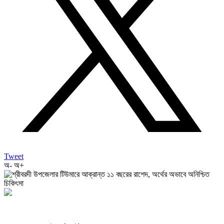
Tweet
অ-
অ+