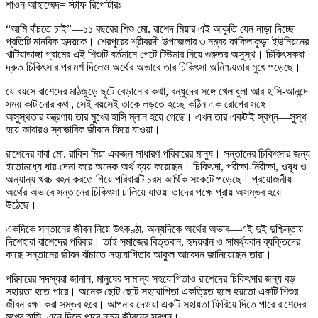
শাওন আহাম্মেদ= স্টাফ রিপোর্টারঃ
“আমি বাঁচতে চাই”—১১ বছরের শিশু মো. রাশেদ মিয়ার এই আকুতি যেন নাড়া দিচ্ছে
প্রতিটি মানবিক হৃদয়কে। শেরপুরের শ্রীবরদী উপজেলার ৩ নম্বর কাকিলাকুড়া ইউনিয়নের
খাটিয়াডাঙ্গা গ্রামের এই শিশুটি বর্তমানে পেটে টিউমার নিয়ে গুরুতর অসুস্থ। চিকিৎসকরা
দ্রুত চিকিৎসার পরামর্শ দিলেও অর্থের অভাবে তার চিকিৎসা অনিশ্চয়তার মুখে পড়েছে।
যে বয়সে রাশেদের মাঠজুড়ে ছুটে বেড়ানোর কথা, বন্ধুদের সঙ্গে খেলাধুলা আর হাসি-আনন্দে
সময় কাটানোর কথা, সেই বয়সেই তাকে লড়তে হচ্ছে কঠিন এক রোগের সঙ্গে।
অসুস্থতার যন্ত্রণায় তার মুখের হাসি ম্লান হয়ে গেছে। এখন তার একটাই স্বপ্ন—সুস্থ
হয়ে আবারও স্বাভাবিক জীবনে ফিরে যাওয়া।
রাশেদের বাবা মো. রাকিব মিয়া একজন সাধারণ পরিবারের মানুষ। সন্তানের চিকিৎসার জন্য
ইতোমধ্যে ধার-দেনা করে অনেক অর্থ ব্যয় করেছেন। চিকিৎসা, পরীক্ষা-নিরীক্ষা, ওষুধ ও
অন্যান্য খরচ বহন করতে গিয়ে পরিবারটি চরম আর্থিক সংকটে পড়েছে। প্রয়োজনীয়
অর্থের অভাবে সন্তানের চিকিৎসা চালিয়ে যাওয়া তাদের পক্ষে প্রায় অসম্ভব হয়ে
উঠেছে।
একদিকে সন্তানের জীবন নিয়ে উৎকণ্ঠা, অন্যদিকে অর্থের অভাব—এই দুই দুশ্চিন্তায়
দিশেহারা রাশেদের পরিবার। তাই সমাজের বিত্তবান, হৃদয়বান ও সামর্থ্যবান ব্যক্তিদের
কাছে সন্তানের জীবন বাঁচাতে সহযোগিতার আকুল আবেদন জানিয়েছেন তারা।
পরিবারের সদস্যরা জানান, মানুষের সামান্য সহযোগিতাও রাশেদের চিকিৎসার জন্য বড়
সহায়তা হতে পারে। অনেক ছোট ছোট সহযোগিতা একত্রিত হলে হয়তো একটি শিশুর
জীবন রক্ষা করা সম্ভব হবে। আপনার দেওয়া একটি সহায়তা ফিরিয়ে দিতে পারে রাশেদের
মুখের হাসি, এনে দিতে পারে নতুন জীবনের স্বপ্ন।