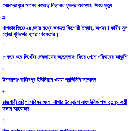
গোমস্তাপুরে সাপের কামড়ে বিছানায় ঘুমন্ত অবস্থায় শিশুর মৃত্যু
৩
খাগড়াছড়িতে ২৪ ঘন্টার মধ্যে অপহৃত কিশোরী উদ্ধার, অপহরণ কারীর মূল
হোতা পুলিশের হাতে গ্রেফতার।
৪
৮ বছর ধরে নিখোঁজ টেকনাফের আব্দুল্লাহ: ফিরে পেতে পরিবারের আকুতি
৫
ঈশ্বরগঞ্জ রাজিবপুর ইউনিয়নে ওয়ার্ড প্রতিনিধি সম্মেলন
৬
রাজশাহী মহিলা পরিষদ জেলা শাখার উদ্যোগে সাংগঠনিক পক্ষ ২০২৪ কর্মী
সভার আয়োজন
৭