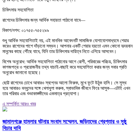
চিকিৎসায় সহযোগিতা
রাশেদের চিকিৎসার জন্য আর্থিক সহায়তা পাঠানো যাবে—
বিকাশ/নগদ: ০১৭৫৫-৭৫৫২৯৯
শুধু আর্থিক সহযোগিতাই নয়, এই মানবিক আবেদনটি সামাজিক যোগাযোগমাধ্যমে শেয়ার
করেও রাশেদের পাশে দাঁড়ানো সম্ভব। আপনার একটি শেয়ার হয়তো এমন কোনো হৃদয়বান
মানুষের কাছে পৌঁছে যাবে, যিনি তার চিকিৎসার দায়িত্ব নিতে এগিয়ে আসবেন।
বিশেষ অনুরোধ: আর্থিক সহযোগিতা পাঠানোর আগে রোগী, পরিবারের পরিচয়, চিকিৎসার
কাগজপত্র ও প্রয়োজনীয় তথ্য যাচাই-বাছাই করে সহযোগিতা করার জন্য সবার প্রতি
অনুরোধ জানানো হয়েছে।
ছোট্ট রাশেদের চোখে আবারও স্বপ্নের আলো ফিরুক, মুখে ফুটে উঠুক হাসি। সে সুস্থ
হয়ে আবারও বন্ধুদের সঙ্গে খেলাধুলা করুক, স্বাভাবিক জীবনে ফিরে আসুক—এটাই এখন
তার পরিবার এবং শুভাকাঙ্ক্ষীদের একমাত্র প্রত্যাশা।
এ সম্পর্কিত আরও খবর
জামালগঞ্জে হামলার ঘটনায় সংবাদ সম্মেলন, জড়িতদের গ্রেপ্তার ও সুষ্ঠু
বিচার দাবি