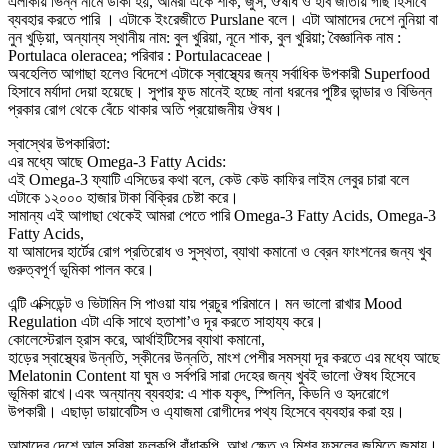
এলাকায় ভিন্ন নামে ডাকা হয়, আমরা একে শাক, জুস, ঔষধি ও হার্ব জাতীয় গাছ হিসাবে
ব্যবহার করতে পারি । এটাকে ইংরেজীতে Purslane বলে। এটা আমাদের দেশে নুনিয়া বা
নুন খুড়িয়া, অন্যান্য স্থানীয় নাম: বুল খুরিয়া, নূনে শাক, বুল খুরিয়া; বৈজ্ঞানিক নাম :
Portulaca oleracea; পরিবার : Portulacaceae।
অবহেলিত আগাছা হলেও বিদেশে এটাকে স্বাস্থ্যের জন্য সর্বাধিক উপকারী Superfood
হিসাবে মর্যাদা দেয়া হয়েছে। সুপার ফুড মানেই হচ্ছে নানা ধরনের পুষ্টির ভান্ডার ও বিভিন্ন
প্রকার রোগ থেকে বেঁচে থাকার অতি প্রয়োজনীয় ঔষধ।
স্বাস্থের উপকারিতা:
এর মধ্যে আছে Omega-3 Fatty Acids:
এই Omega-3 ফ্যাটি এসিডের কথা বলে, কেউ কেউ কাফির লাইম লেবুর চারা বলে
এটাকে ১২০০০ হাজার টাকা বিক্রির চেষ্টা করে।
সামান্য এই আগাছা থেকেই আমরা পেতে পারি Omega-3 Fatty Acids, Omega-3
Fatty Acids,
যা আমাদের হার্টের রোগ প্রতিরোধ ও সুস্থতা, ব্যাথা কমানো ও ব্রেন ফাংশনের জন্য খুব
গুরুত্বপূর্ণ ভূমিকা পালন করে।
এন্টি এক্সিডেন্ট ও ভিটামিন সি পাওয়া যায় প্রচুর পরিমানে। মন ভালো রাখার Mood
Regulation এটা একি সাথে হতাশা’ও দূর করতে সাহায্য করে।
কোলেস্টেরাল হ্রাস করে, আর্থাইটিসের ব্যাথা কমানো,
হাড়ের স্বাস্থ্যের উন্নতি, স্কীনের উন্নতি, মাংশ পেশীর সমস্যা দূর করতে এর মধ্যে আছে
Melatonin Content যা ঘুম ও সর্বপরি সারা দেহের জন্য খুবই ভালো ঔষধ হিসেবে
ভূমিকা রাখে।এবং অন্যান্য ব্যবহার: এ শাক যকৃৎ, স্পিলিন, কিডনি ও হৃদরোগে
উপকারী। এছাড়া ডায়াবেটিস ও এ্যাজমা রোগীদের পথ্য হিসেবে ব্যবহার করা হয়।
আমাদের দেশে আলু,সরিষা,ফুলকপি,বাঁধাকপি, আখ ক্ষেত ও মিশ্র ফসলের জমিতে জন্মায়।