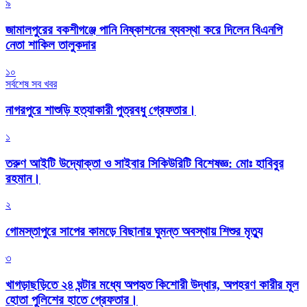
৯
জামালপুরের বকশীগঞ্জে পানি নিষ্কাশনের ব্যবস্থা করে দিলেন বিএনপি
নেতা শাকিল তালুকদার
১০
সর্বশেষ সব খবর
নাগরপুরে শাশুড়ি হত্যাকারী পুত্রবধু গ্রেফতার।
১
তরুণ আইটি উদ্যোক্তা ও সাইবার সিকিউরিটি বিশেষজ্ঞ: মোঃ হাবিবুর
রহমান।
২
গোমস্তাপুরে সাপের কামড়ে বিছানায় ঘুমন্ত অবস্থায় শিশুর মৃত্যু
৩
খাগড়াছড়িতে ২৪ ঘন্টার মধ্যে অপহৃত কিশোরী উদ্ধার, অপহরণ কারীর মূল
হোতা পুলিশের হাতে গ্রেফতার।