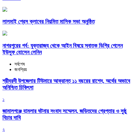
লালমাই প্রেস ক্লাবের নিয়মিত মাসিক সভা অনুষ্ঠিত
নাগরপুরের গর্ব: যুক্তরাজ্য থেকে আইন বিষয়ে স্নাতক ডিগ্রি পেলেন
ইউসুফ হোসেন লেনিন
সর্বশেষ
জনপ্রিয়
শ্রীবরদী উপজেলার টিউমারে আক্রান্ত ১১ বছরের রাশেদ, অর্থের অভাবে
অনিশ্চিত চিকিৎসা
১
জামালগঞ্জে হামলার ঘটনায় সংবাদ সম্মেলন, জড়িতদের গ্রেপ্তার ও সুষ্ঠু
বিচার দাবি
২