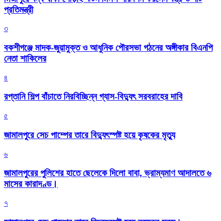
প্রতিমন্ত্রী
৩
বকশীগঞ্জে মাদক-জুয়ামুক্ত ও আধুনিক পৌরসভা গঠনের অঙ্গীকার বিএনপি
নেতা শাকিলের
৪
রপ্তানি শিল্প বাঁচাতে নিরবিচ্ছিন্ন গ্যাস-বিদ্যুৎ সরবরাহের দাবি
৫
জামালপুরে সেচ পাম্পের তারে বিদ্যুৎস্পষ্ট হয়ে কৃষকের মৃত্যু
৬
জামালপুরের পুলিশের হাতে ছেলেকে দিলো বাবা, ভ্রাম্যমাণ আদালতে ৬
মাসের কারাদণ্ড।
৭