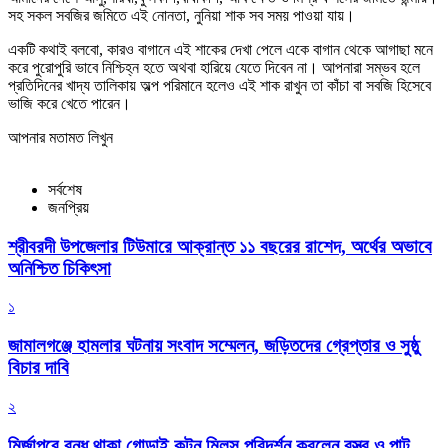
সহ সকল সবজির জমিতে এই নোনতা, নুনিয়া শাক সব সময় পাওয়া যায়।
একটি কথাই বলবো, কারও বাগানে এই শাকের দেখা পেলে একে বাগান থেকে আগাছা মনে
করে পুরোপুরি ভাবে নিশ্চিহ্ন হতে অথবা হারিয়ে যেতে দিবেন না। আপনারা সম্ভব হলে
প্রতিদিনের খাদ্য তালিকায় অল্প পরিমানে হলেও এই শাক রাখুন তা কাঁচা বা সবজি হিসেবে
ভাজি করে খেতে পারেন।
আপনার মতামত লিখুন
সর্বশেষ
জনপ্রিয়
শ্রীবরদী উপজেলার টিউমারে আক্রান্ত ১১ বছরের রাশেদ, অর্থের অভাবে
অনিশ্চিত চিকিৎসা
১
জামালগঞ্জে হামলার ঘটনায় সংবাদ সম্মেলন, জড়িতদের গ্রেপ্তার ও সুষ্ঠু
বিচার দাবি
২
মির্জাপুরে বন্ধ থাকা গোড়াই কটন মিলস পরিদর্শন করলেন বস্ত্র ও পাট