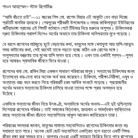
শাওন আহাম্মেদ= স্টাফ রিপোর্টারঃ
“আমি বাঁচতে চাই”—১১ বছরের শিশু মো. রাশেদ মিয়ার এই আকুতি যেন নাড়া দিচ্ছে
প্রতিটি মানবিক হৃদয়কে। শেরপুরের শ্রীবরদী উপজেলার ৩ নম্বর কাকিলাকুড়া ইউনিয়নের
খাটিয়াডাঙ্গা গ্রামের এই শিশুটি বর্তমানে পেটে টিউমার নিয়ে গুরুতর অসুস্থ। চিকিৎসকরা
দ্রুত চিকিৎসার পরামর্শ দিলেও অর্থের অভাবে তার চিকিৎসা অনিশ্চয়তার মুখে পড়েছে।
যে বয়সে রাশেদের মাঠজুড়ে ছুটে বেড়ানোর কথা, বন্ধুদের সঙ্গে খেলাধুলা আর হাসি-আনন্দে
সময় কাটানোর কথা, সেই বয়সেই তাকে লড়তে হচ্ছে কঠিন এক রোগের সঙ্গে।
অসুস্থতার যন্ত্রণায় তার মুখের হাসি ম্লান হয়ে গেছে। এখন তার একটাই স্বপ্ন—সুস্থ
হয়ে আবারও স্বাভাবিক জীবনে ফিরে যাওয়া।
রাশেদের বাবা মো. রাকিব মিয়া একজন সাধারণ পরিবারের মানুষ। সন্তানের চিকিৎসার জন্য
ইতোমধ্যে ধার-দেনা করে অনেক অর্থ ব্যয় করেছেন। চিকিৎসা, পরীক্ষা-নিরীক্ষা, ওষুধ ও
অন্যান্য খরচ বহন করতে গিয়ে পরিবারটি চরম আর্থিক সংকটে পড়েছে। প্রয়োজনীয়
অর্থের অভাবে সন্তানের চিকিৎসা চালিয়ে যাওয়া তাদের পক্ষে প্রায় অসম্ভব হয়ে
উঠেছে।
একদিকে সন্তানের জীবন নিয়ে উৎকণ্ঠা, অন্যদিকে অর্থের অভাব—এই দুই দুশ্চিন্তায়
দিশেহারা রাশেদের পরিবার। তাই সমাজের বিত্তবান, হৃদয়বান ও সামর্থ্যবান ব্যক্তিদের
কাছে সন্তানের জীবন বাঁচাতে সহযোগিতার আকুল আবেদন জানিয়েছেন তারা।
পরিবারের সদস্যরা জানান, মানুষের সামান্য সহযোগিতাও রাশেদের চিকিৎসার জন্য বড়
সহায়তা হতে পারে। অনেক ছোট ছোট সহযোগিতা একত্রিত হলে হয়তো একটি শিশুর
জীবন রক্ষা করা সম্ভব হবে। আপনার দেওয়া একটি সহায়তা ফিরিয়ে দিতে পারে রাশেদের