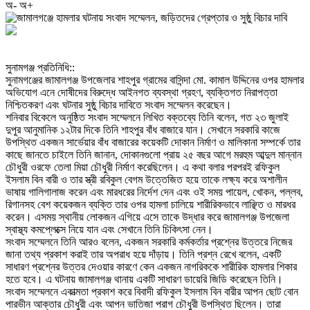
অ-
অ+
‎সুনামগঞ্জ প্রতিনিধি::
‎সুনামগঞ্জের জামালগঞ্জ উপজেলার শাহপুর গ্রামের বাসিন্দা মো. কামাল উদ্দিনের ওপর হামলার
অভিযোগ এনে দোষীদের বিরুদ্ধে আইনগত ব্যবস্থা গ্রহণ, ব্যক্তিগত নিরাপত্তা
নিশ্চিতকরণ এবং ঘটনার সুষ্ঠু বিচার দাবিতে সংবাদ সম্মেলন করেছেন।
‎শনিবার বিকেলে অনুষ্ঠিত সংবাদ সম্মেলনে লিখিত বক্তব্যে তিনি বলেন, গত ২৩ জুলাই
দুপুর আনুমানিক ১২টার দিকে তিনি শাহপুর বাঁধ বাজারে যান। সেখানে সরকারি কাজে
উপস্থিত একজন সার্ভেয়ার বাঁধ বাজারের কয়েকটি দোকান নির্মাণ ও মালিকানা সম্পর্কে তার
কাছে জানতে চাইলে তিনি জানান, দোকানগুলো প্রায় ২৫ বছর আগে মরহুম আব্দুল মান্নান
চৌধুরী ওরফে তেলা মিয়া চৌধুরী নির্মাণ করেছিলেন। এ কথা বলার পরপরই রফিকুল
ইসলাম বিন বারী ও তার স্ত্রী রবিকুল বেগম উত্তেজিত হয়ে তাকে লক্ষ্য করে অশালীন
ভাষায় গালিগালাজ করেন এবং মারধরের নির্দেশ দেন এবং ওই সময় পায়েল, খোকন, পল্লব,
রিগানসহ বেশ কয়েকজন ব্যক্তি তার ওপর হামলা চালিয়ে শারীরিকভাবে লাঞ্ছিত ও মারধর
করেন। এসময় স্থানীয় লোকজন এগিয়ে এসে তাকে উদ্ধার করে জামালগঞ্জ উপজেলা
স্বাস্থ্য কমপ্লেক্সে নিয়ে যান এবং সেখানে তিনি চিকিৎসা নেন।
‎সংবাদ সম্মেলনে তিনি আরও বলেন, একজন সরকারি কর্মকর্তার প্রশ্নের উত্তরে নিজের
জানা তথ্য প্রকাশ করাই তার অপরাধ হয়ে দাঁড়ায়। তিনি প্রশ্ন রেখে বলেন, একটি
সাধারণ প্রশ্নের উত্তর দেওয়ার কারণে কেন একজন নাগরিককে শারীরিক হামলার শিকার
হতে হবে। এ ঘটনায় জামালগঞ্জ থানায় একটি সাধারণ ডায়েরি জিডি করেছেন তিনি।
‎সংবাদ সম্মেলনে একাত্মতা প্রকাশ করে বিবাদী রফিকুল ইসলাম বিন বারীর আপন ছোট বোন
পারভীন আক্তার চৌধুরী এবং আপন ভাতিজা পরাগ চৌধুরী উপস্থিত ছিলেন। তারা