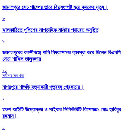
জামালপুরে সেচ পাম্পের তারে বিদ্যুৎস্পষ্ট হয়ে কৃষকের মৃত্যু।
৮
‎ঝালকাঠিতে পুলিশের সাপ্তাহিক মাস্টার প্যারেড অনুষ্ঠিত
৯
জামালপুরের বকশীগঞ্জে পানি নিষ্কাশনের ব্যবস্থা করে দিলেন বিএনপি
নেতা শাকিল তালুকদার
১০
সর্বশেষ সব খবর
নাগরপুরে শাশুড়ি হত্যাকারী পুত্রবধু গ্রেফতার।
১
তরুণ আইটি উদ্যোক্তা ও সাইবার সিকিউরিটি বিশেষজ্ঞ: মোঃ হাবিবুর
রহমান।
২