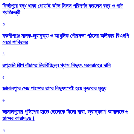
মির্জাপুরে বন্ধ থাকা গোড়াই কটন মিলস পরিদর্শন করলেন বস্ত্র ও পাট
প্রতিমন্ত্রী
৩
বকশীগঞ্জে মাদক-জুয়ামুক্ত ও আধুনিক পৌরসভা গঠনের অঙ্গীকার বিএনপি
নেতা শাকিলের
৪
রপ্তানি শিল্প বাঁচাতে নিরবিচ্ছিন্ন গ্যাস-বিদ্যুৎ সরবরাহের দাবি
৫
জামালপুরে সেচ পাম্পের তারে বিদ্যুৎস্পষ্ট হয়ে কৃষকের মৃত্যু
৬
জামালপুরের পুলিশের হাতে ছেলেকে দিলো বাবা, ভ্রাম্যমাণ আদালতে ৬
মাসের কারাদণ্ড।
৭