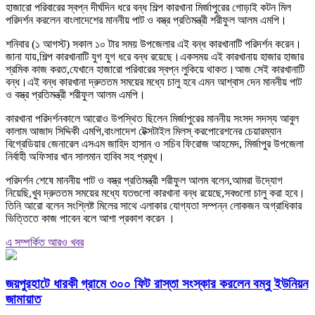
হাজারো পরিবারের স্বপ্ন দীর্ঘদিন ধরে বন্ধ শিল্প কারখানা মির্জাপুরের গোড়াই কটন মিল
পরিদর্শন করলেন বাংলাদেশের মাননীয় পাট ও বস্ত্র প্রতিমন্ত্রী শরীফুল আলম এমপি।
শনিবার (১ আগস্ট) সকাল ১০ টার সময় উপজেলার এই বন্ধ কারখানাটি পরিদর্শন করেন।
জানা যায়,শিল্প কারখানাটি যুগ যুগ ধরে বন্ধ রয়েছে।একসময় এই কারখানায় হাজার হাজার
শ্রমিক কাজ করত,যেখানে হাজারো পরিবারের স্বপ্ন লুকিয়ে থাকত।আজ সেই কারখানাটি
বন্ধ।এই বন্ধ কারখানা দ্রুততম সময়ের মধ্যে চালু হবে এমন আশ্বাস দেন মাননীয় পাট
ও বস্ত্র প্রতিমন্ত্রী শরীফুল আলম এমপি।
কারখানা পরিদর্শনকালে আরোও উপস্থিত ছিলেন মির্জাপুরের মাননীয় সংসদ সদস্য আবুল
কালাম আজাদ সিদ্দিকী এমপি,বাংলাদেশ টেক্সটাইল মিলস্ করপোরেশনের চেয়ারম্যান
বিগ্রেডিয়ার জেনারেল এসএম জাহিদ হাসান ও সচিব ফিরোজ আহমেদ, মির্জাপুর উপজেলা
নির্বাহী অফিসার খান সালমান হাবিব সহ প্রমূখ।
পরিদর্শন শেষে মাননীয় পাট ও বস্ত্র প্রতিমন্ত্রী শরীফুল আলম বলেন,আমরা উদ্যোগ
নিয়েছি,খুব দ্রুততম সময়ের মধ্যে যতগুলো কারখানা বন্ধ রয়েছে,সবগুলো চালু করা হবে।
তিনি আরো বলেন সংশ্লিষ্ট মিলের সাথে এলাকার যোগ্যতা সম্পন্ন লোকজন অগ্রাধিকার
ভিত্তিতে কাজ পাবেন বলে আশা প্রকাশ করেন ।
এ সম্পর্কিত আরও খবর
জয়পুরহাটে ধারকী গ্রামে ৩০০ ফিট রাস্তা সংস্কার করলেন বম্বু ইউনিয়ন
জামায়াত