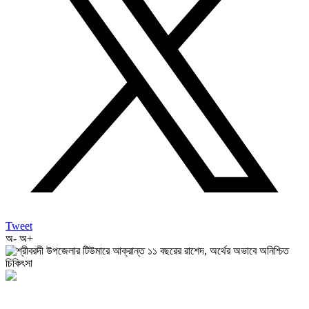
Tweet
অ-
অ+