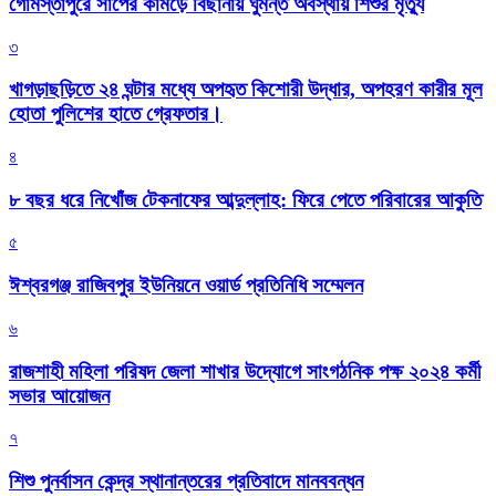
গোমস্তাপুরে সাপের কামড়ে বিছানায় ঘুমন্ত অবস্থায় শিশুর মৃত্যু
৩
খাগড়াছড়িতে ২৪ ঘন্টার মধ্যে অপহৃত কিশোরী উদ্ধার, অপহরণ কারীর মূল
হোতা পুলিশের হাতে গ্রেফতার।
৪
৮ বছর ধরে নিখোঁজ টেকনাফের আব্দুল্লাহ: ফিরে পেতে পরিবারের আকুতি
৫
ঈশ্বরগঞ্জ রাজিবপুর ইউনিয়নে ওয়ার্ড প্রতিনিধি সম্মেলন
৬
রাজশাহী মহিলা পরিষদ জেলা শাখার উদ্যোগে সাংগঠনিক পক্ষ ২০২৪ কর্মী
সভার আয়োজন
৭
শিশু পুনর্বাসন কেন্দ্র স্থানান্তরের প্রতিবাদে মানববন্ধন