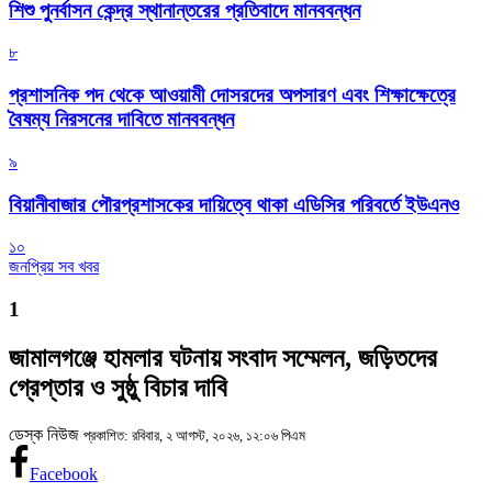
শিশু পুনর্বাসন কেন্দ্র স্থানান্তরের প্রতিবাদে মানববন্ধন
৮
প্রশাসনিক পদ থেকে আওয়ামী দোসরদের অপসারণ এবং শিক্ষাক্ষেত্রে
বৈষম্য নিরসনের দাবিতে মানববন্ধন
৯
বিয়ানীবাজার পৌরপ্রশাসকের দায়িত্বে থাকা এডিসির পরিবর্তে ইউএনও
১০
জনপ্রিয় সব খবর
1
জামালগঞ্জে হামলার ঘটনায় সংবাদ সম্মেলন, জড়িতদের
গ্রেপ্তার ও সুষ্ঠু বিচার দাবি
ডেস্ক নিউজ
প্রকাশিত: রবিবার, ২ আগস্ট, ২০২৬, ১২:০৬ পিএম
Facebook