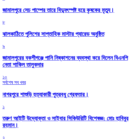
জামালপুরে সেচ পাম্পের তারে বিদ্যুৎস্পষ্ট হয়ে কৃষকের মৃত্যু।
৮
‎ঝালকাঠিতে পুলিশের সাপ্তাহিক মাস্টার প্যারেড অনুষ্ঠিত
৯
জামালপুরের বকশীগঞ্জে পানি নিষ্কাশনের ব্যবস্থা করে দিলেন বিএনপি
নেতা শাকিল তালুকদার
১০
সর্বশেষ সব খবর
নাগরপুরে শাশুড়ি হত্যাকারী পুত্রবধু গ্রেফতার।
১
তরুণ আইটি উদ্যোক্তা ও সাইবার সিকিউরিটি বিশেষজ্ঞ: মোঃ হাবিবুর
রহমান।
২