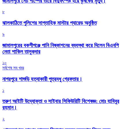
জামালপুরে সেচ পাম্পের তারে বিদ্যুৎস্পষ্ট হয়ে কৃষকের মৃত্যু।
৮
‎ঝালকাঠিতে পুলিশের সাপ্তাহিক মাস্টার প্যারেড অনুষ্ঠিত
৯
জামালপুরের বকশীগঞ্জে পানি নিষ্কাশনের ব্যবস্থা করে দিলেন বিএনপি
নেতা শাকিল তালুকদার
১০
সর্বশেষ সব খবর
নাগরপুরে শাশুড়ি হত্যাকারী পুত্রবধু গ্রেফতার।
১
তরুণ আইটি উদ্যোক্তা ও সাইবার সিকিউরিটি বিশেষজ্ঞ: মোঃ হাবিবুর
রহমান।
২