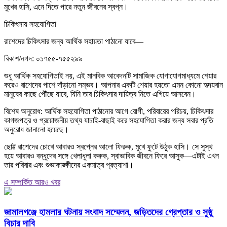
মুখের হাসি, এনে দিতে পারে নতুন জীবনের স্বপ্ন।
চিকিৎসায় সহযোগিতা
রাশেদের চিকিৎসার জন্য আর্থিক সহায়তা পাঠানো যাবে—
বিকাশ/নগদ: ০১৭৫৫-৭৫৫২৯৯
শুধু আর্থিক সহযোগিতাই নয়, এই মানবিক আবেদনটি সামাজিক যোগাযোগমাধ্যমে শেয়ার
করেও রাশেদের পাশে দাঁড়ানো সম্ভব। আপনার একটি শেয়ার হয়তো এমন কোনো হৃদয়বান
মানুষের কাছে পৌঁছে যাবে, যিনি তার চিকিৎসার দায়িত্ব নিতে এগিয়ে আসবেন।
বিশেষ অনুরোধ: আর্থিক সহযোগিতা পাঠানোর আগে রোগী, পরিবারের পরিচয়, চিকিৎসার
কাগজপত্র ও প্রয়োজনীয় তথ্য যাচাই-বাছাই করে সহযোগিতা করার জন্য সবার প্রতি
অনুরোধ জানানো হয়েছে।
ছোট্ট রাশেদের চোখে আবারও স্বপ্নের আলো ফিরুক, মুখে ফুটে উঠুক হাসি। সে সুস্থ
হয়ে আবারও বন্ধুদের সঙ্গে খেলাধুলা করুক, স্বাভাবিক জীবনে ফিরে আসুক—এটাই এখন
তার পরিবার এবং শুভাকাঙ্ক্ষীদের একমাত্র প্রত্যাশা।
এ সম্পর্কিত আরও খবর
জামালগঞ্জে হামলার ঘটনায় সংবাদ সম্মেলন, জড়িতদের গ্রেপ্তার ও সুষ্ঠু
বিচার দাবি