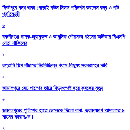
মির্জাপুরে বন্ধ থাকা গোড়াই কটন মিলস পরিদর্শন করলেন বস্ত্র ও পাট
প্রতিমন্ত্রী
৩
বকশীগঞ্জে মাদক-জুয়ামুক্ত ও আধুনিক পৌরসভা গঠনের অঙ্গীকার বিএনপি
নেতা শাকিলের
৪
রপ্তানি শিল্প বাঁচাতে নিরবিচ্ছিন্ন গ্যাস-বিদ্যুৎ সরবরাহের দাবি
৫
জামালপুরে সেচ পাম্পের তারে বিদ্যুৎস্পষ্ট হয়ে কৃষকের মৃত্যু
৬
জামালপুরের পুলিশের হাতে ছেলেকে দিলো বাবা, ভ্রাম্যমাণ আদালতে ৬
মাসের কারাদণ্ড।
৭