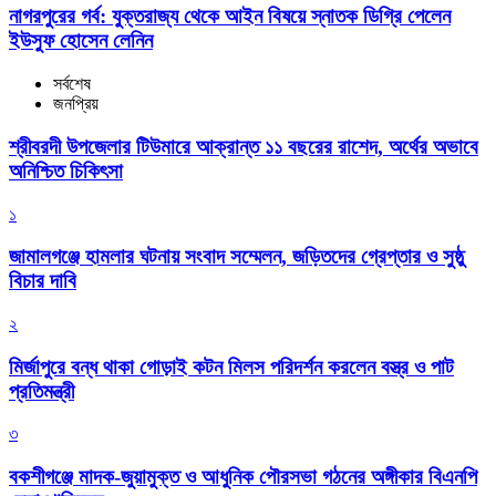
নাগরপুরের গর্ব: যুক্তরাজ্য থেকে আইন বিষয়ে স্নাতক ডিগ্রি পেলেন
ইউসুফ হোসেন লেনিন
সর্বশেষ
জনপ্রিয়
শ্রীবরদী উপজেলার টিউমারে আক্রান্ত ১১ বছরের রাশেদ, অর্থের অভাবে
অনিশ্চিত চিকিৎসা
১
জামালগঞ্জে হামলার ঘটনায় সংবাদ সম্মেলন, জড়িতদের গ্রেপ্তার ও সুষ্ঠু
বিচার দাবি
২
মির্জাপুরে বন্ধ থাকা গোড়াই কটন মিলস পরিদর্শন করলেন বস্ত্র ও পাট
প্রতিমন্ত্রী
৩
বকশীগঞ্জে মাদক-জুয়ামুক্ত ও আধুনিক পৌরসভা গঠনের অঙ্গীকার বিএনপি