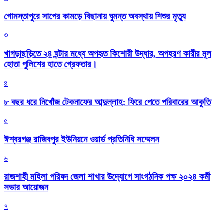
গোমস্তাপুরে সাপের কামড়ে বিছানায় ঘুমন্ত অবস্থায় শিশুর মৃত্যু
৩
খাগড়াছড়িতে ২৪ ঘন্টার মধ্যে অপহৃত কিশোরী উদ্ধার, অপহরণ কারীর মূল
হোতা পুলিশের হাতে গ্রেফতার।
৪
৮ বছর ধরে নিখোঁজ টেকনাফের আব্দুল্লাহ: ফিরে পেতে পরিবারের আকুতি
৫
ঈশ্বরগঞ্জ রাজিবপুর ইউনিয়নে ওয়ার্ড প্রতিনিধি সম্মেলন
৬
রাজশাহী মহিলা পরিষদ জেলা শাখার উদ্যোগে সাংগঠনিক পক্ষ ২০২৪ কর্মী
সভার আয়োজন
৭