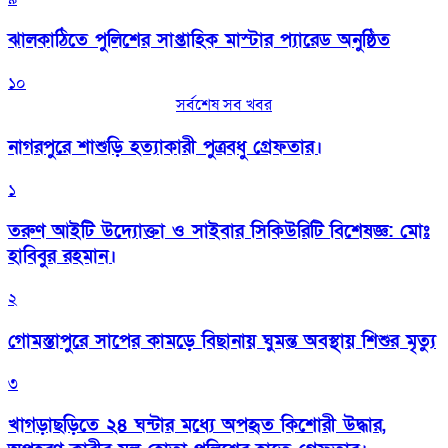
‎ঝালকাঠিতে পুলিশের সাপ্তাহিক মাস্টার প্যারেড অনুষ্ঠিত
১০
সর্বশেষ সব খবর
নাগরপুরে শাশুড়ি হত্যাকারী পুত্রবধু গ্রেফতার।
১
তরুণ আইটি উদ্যোক্তা ও সাইবার সিকিউরিটি বিশেষজ্ঞ: মোঃ
হাবিবুর রহমান।
২
গোমস্তাপুরে সাপের কামড়ে বিছানায় ঘুমন্ত অবস্থায় শিশুর মৃত্যু
৩
খাগড়াছড়িতে ২৪ ঘন্টার মধ্যে অপহৃত কিশোরী উদ্ধার,