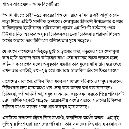
শাওন আহাম্মেদ= স্টাফ রিপোর্টারঃ
“আমি বাঁচতে চাই”—১১ বছরের শিশু মো. রাশেদ মিয়ার এই আকুতি যেন
নাড়া দিচ্ছে প্রতিটি মানবিক হৃদয়কে। শেরপুরের শ্রীবরদী উপজেলার ৩ নম্বর
কাকিলাকুড়া ইউনিয়নের খাটিয়াডাঙ্গা গ্রামের এই শিশুটি বর্তমানে পেটে
টিউমার নিয়ে গুরুতর অসুস্থ। চিকিৎসকরা দ্রুত চিকিৎসার পরামর্শ দিলেও
অর্থের অভাবে তার চিকিৎসা অনিশ্চয়তার মুখে পড়েছে।
যে বয়সে রাশেদের মাঠজুড়ে ছুটে বেড়ানোর কথা, বন্ধুদের সঙ্গে খেলাধুলা
আর হাসি-আনন্দে সময় কাটানোর কথা, সেই বয়সেই তাকে লড়তে হচ্ছে
কঠিন এক রোগের সঙ্গে। অসুস্থতার যন্ত্রণায় তার মুখের হাসি ম্লান হয়ে গেছে।
এখন তার একটাই স্বপ্ন—সুস্থ হয়ে আবারও স্বাভাবিক জীবনে ফিরে যাওয়া।
রাশেদের বাবা মো. রাকিব মিয়া একজন সাধারণ পরিবারের মানুষ। সন্তানের
চিকিৎসার জন্য ইতোমধ্যে ধার-দেনা করে অনেক অর্থ ব্যয় করেছেন।
চিকিৎসা, পরীক্ষা-নিরীক্ষা, ওষুধ ও অন্যান্য খরচ বহন করতে গিয়ে পরিবারটি
চরম আর্থিক সংকটে পড়েছে। প্রয়োজনীয় অর্থের অভাবে সন্তানের চিকিৎসা
চালিয়ে যাওয়া তাদের পক্ষে প্রায় অসম্ভব হয়ে উঠেছে।
একদিকে সন্তানের জীবন নিয়ে উৎকণ্ঠা, অন্যদিকে অর্থের অভাব—এই দুই
দুশ্চিন্তায় দিশেহারা রাশেদের পরিবার। তাই সমাজের বিত্তবান, হৃদয়বান ও