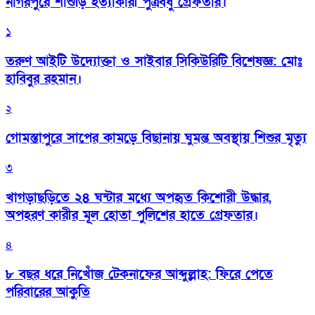
নাগরপুরে শাশুড়ি হত্যাকারী পুত্রবধু গ্রেফতার।
১
তরুণ আইটি উদ্যোক্তা ও সাইবার সিকিউরিটি বিশেষজ্ঞ: মোঃ
হাবিবুর রহমান।
২
গোমস্তাপুরে সাপের কামড়ে বিছানায় ঘুমন্ত অবস্থায় শিশুর মৃত্যু
৩
খাগড়াছড়িতে ২৪ ঘন্টার মধ্যে অপহৃত কিশোরী উদ্ধার,
অপহরণ কারীর মূল হোতা পুলিশের হাতে গ্রেফতার।
৪
৮ বছর ধরে নিখোঁজ টেকনাফের আব্দুল্লাহ: ফিরে পেতে
পরিবারের আকুতি