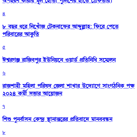
অপহরণ কারীর মূল হোতা পুলিশের হাতে গ্রেফতার।
৪
৮ বছর ধরে নিখোঁজ টেকনাফের আব্দুল্লাহ: ফিরে পেতে
পরিবারের আকুতি
৫
ঈশ্বরগঞ্জ রাজিবপুর ইউনিয়নে ওয়ার্ড প্রতিনিধি সম্মেলন
৬
রাজশাহী মহিলা পরিষদ জেলা শাখার উদ্যোগে সাংগঠনিক পক্ষ
২০২৪ কর্মী সভার আয়োজন
৭
শিশু পুনর্বাসন কেন্দ্র স্থানান্তরের প্রতিবাদে মানববন্ধন
৮