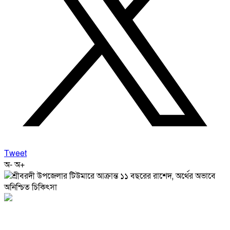
Tweet
অ-
অ+