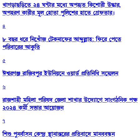
খাগড়াছড়িতে ২৪ ঘন্টার মধ্যে অপহৃত কিশোরী উদ্ধার,
অপহরণ কারীর মূল হোতা পুলিশের হাতে গ্রেফতার।
৪
৮ বছর ধরে নিখোঁজ টেকনাফের আব্দুল্লাহ: ফিরে পেতে
পরিবারের আকুতি
৫
ঈশ্বরগঞ্জ রাজিবপুর ইউনিয়নে ওয়ার্ড প্রতিনিধি সম্মেলন
৬
রাজশাহী মহিলা পরিষদ জেলা শাখার উদ্যোগে সাংগঠনিক পক্ষ
২০২৪ কর্মী সভার আয়োজন
৭
শিশু পুনর্বাসন কেন্দ্র স্থানান্তরের প্রতিবাদে মানববন্ধন