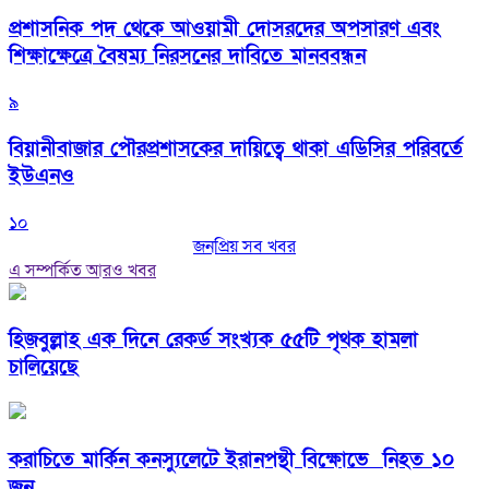
প্রশাসনিক পদ থেকে আওয়ামী দোসরদের অপসারণ এবং
শিক্ষাক্ষেত্রে বৈষম্য নিরসনের দাবিতে মানববন্ধন
৯
বিয়ানীবাজার পৌরপ্রশাসকের দায়িত্বে থাকা এডিসির পরিবর্তে
ইউএনও
১০
জনপ্রিয় সব খবর
এ সম্পর্কিত আরও খবর
হিজবুল্লাহ এক দিনে রেকর্ড সংখ্যক ৫৫টি পৃথক হামলা
চালিয়েছে
করাচিতে মার্কিন কনস্যুলেটে ইরানপন্থী বিক্ষোভে নিহত ১০
জন