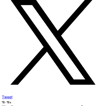
Tweet
অ-
অ+