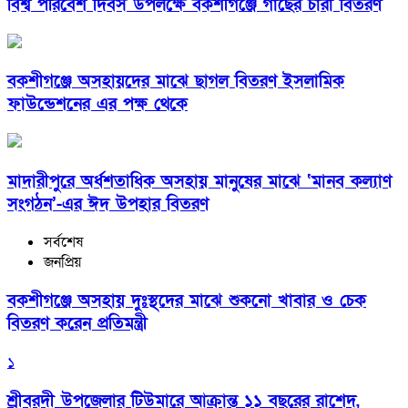
বিশ্ব পরিবেশ দিবস উপলক্ষে বকশীগঞ্জে গাছের চারা বিতরণ
বকশীগঞ্জে অসহায়দের মাঝে ছাগল বিতরণ ইসলামিক
ফাউন্ডেশনের এর পক্ষ থেকে
মাদারীপুরে অর্ধশতাধিক অসহায় মানুষের মাঝে ‘মানব কল্যাণ
সংগঠন’-এর ঈদ উপহার বিতরণ
সর্বশেষ
জনপ্রিয়
বকশীগঞ্জে অসহায় দুঃস্থদের মাঝে শুকনো খাবার ও চেক
বিতরণ করেন প্রতিমন্ত্রী
১
শ্রীবরদী উপজেলার টিউমারে আক্রান্ত ১১ বছরের রাশেদ,