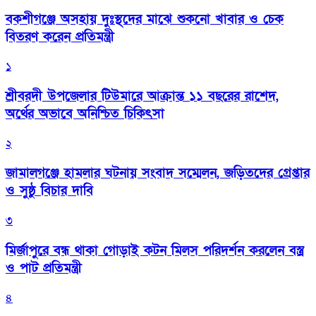
বকশীগঞ্জে অসহায় দুঃস্থদের মাঝে শুকনো খাবার ও চেক
বিতরণ করেন প্রতিমন্ত্রী
১
শ্রীবরদী উপজেলার টিউমারে আক্রান্ত ১১ বছরের রাশেদ,
অর্থের অভাবে অনিশ্চিত চিকিৎসা
২
জামালগঞ্জে হামলার ঘটনায় সংবাদ সম্মেলন, জড়িতদের গ্রেপ্তার
ও সুষ্ঠু বিচার দাবি
৩
মির্জাপুরে বন্ধ থাকা গোড়াই কটন মিলস পরিদর্শন করলেন বস্ত্র
ও পাট প্রতিমন্ত্রী
৪