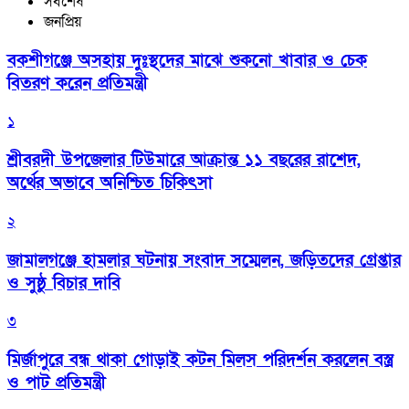
সর্বশেষ
জনপ্রিয়
বকশীগঞ্জে অসহায় দুঃস্থদের মাঝে শুকনো খাবার ও চেক
বিতরণ করেন প্রতিমন্ত্রী
১
শ্রীবরদী উপজেলার টিউমারে আক্রান্ত ১১ বছরের রাশেদ,
অর্থের অভাবে অনিশ্চিত চিকিৎসা
২
জামালগঞ্জে হামলার ঘটনায় সংবাদ সম্মেলন, জড়িতদের গ্রেপ্তার
ও সুষ্ঠু বিচার দাবি
৩
মির্জাপুরে বন্ধ থাকা গোড়াই কটন মিলস পরিদর্শন করলেন বস্ত্র
ও পাট প্রতিমন্ত্রী