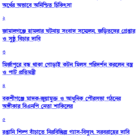
অর্থের অভাবে অনিশ্চিত চিকিৎসা
২
জামালগঞ্জে হামলার ঘটনায় সংবাদ সম্মেলন, জড়িতদের গ্রেপ্তার
ও সুষ্ঠু বিচার দাবি
৩
মির্জাপুরে বন্ধ থাকা গোড়াই কটন মিলস পরিদর্শন করলেন বস্ত্র
ও পাট প্রতিমন্ত্রী
৪
বকশীগঞ্জে মাদক-জুয়ামুক্ত ও আধুনিক পৌরসভা গঠনের
অঙ্গীকার বিএনপি নেতা শাকিলের
৫
রপ্তানি শিল্প বাঁচাতে নিরবিচ্ছিন্ন গ্যাস-বিদ্যুৎ সরবরাহের দাবি