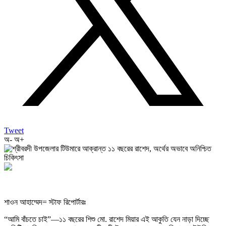
Tweet
অ-
অ+
শাওন আহাম্মেদ= স্টাফ রিপোর্টারঃ
“আমি বাঁচতে চাই”—১১ বছরের শিশু মো. রাশেদ মিয়ার এই আকুতি যেন নাড়া দিচ্ছে