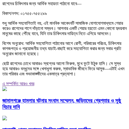
রাশেদের চিকিৎসার জন্য আর্থিক সহায়তা পাঠানো যাবে—
বিকাশ/নগদ: ০১৭৫৫-৭৫৫২৯৯
শুধু আর্থিক সহযোগিতাই নয়, এই মানবিক আবেদনটি সামাজিক যোগাযোগমাধ্যমে শেয়ার
করেও রাশেদের পাশে দাঁড়ানো সম্ভব। আপনার একটি শেয়ার হয়তো এমন কোনো হৃদয়বান
মানুষের কাছে পৌঁছে যাবে, যিনি তার চিকিৎসার দায়িত্ব নিতে এগিয়ে আসবেন।
বিশেষ অনুরোধ: আর্থিক সহযোগিতা পাঠানোর আগে রোগী, পরিবারের পরিচয়, চিকিৎসার
কাগজপত্র ও প্রয়োজনীয় তথ্য যাচাই-বাছাই করে সহযোগিতা করার জন্য সবার প্রতি
অনুরোধ জানানো হয়েছে।
ছোট্ট রাশেদের চোখে আবারও স্বপ্নের আলো ফিরুক, মুখে ফুটে উঠুক হাসি। সে সুস্থ
হয়ে আবারও বন্ধুদের সঙ্গে খেলাধুলা করুক, স্বাভাবিক জীবনে ফিরে আসুক—এটাই এখন
তার পরিবার এবং শুভাকাঙ্ক্ষীদের একমাত্র প্রত্যাশা।
এ সম্পর্কিত আরও খবর
জামালগঞ্জে হামলার ঘটনায় সংবাদ সম্মেলন, জড়িতদের গ্রেপ্তার ও সুষ্ঠু
বিচার দাবি