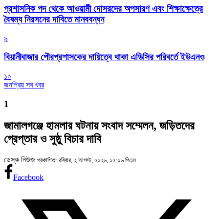
প্রশাসনিক পদ থেকে আওয়ামী দোসরদের অপসারণ এবং শিক্ষাক্ষেত্রে
বৈষম্য নিরসনের দাবিতে মানববন্ধন
৯
বিয়ানীবাজার পৌরপ্রশাসকের দায়িত্বে থাকা এডিসির পরিবর্তে ইউএনও
১০
জনপ্রিয় সব খবর
1
জামালগঞ্জে হামলার ঘটনায় সংবাদ সম্মেলন, জড়িতদের
গ্রেপ্তার ও সুষ্ঠু বিচার দাবি
ডেস্ক নিউজ
প্রকাশিত: রবিবার, ২ আগস্ট, ২০২৬, ১২:০৬ পিএম
Facebook