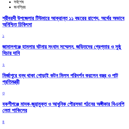
সর্বশেষ
জনপ্রিয়
শ্রীবরদী উপজেলার টিউমারে আক্রান্ত ১১ বছরের রাশেদ, অর্থের অভাবে
অনিশ্চিত চিকিৎসা
১
জামালগঞ্জে হামলার ঘটনায় সংবাদ সম্মেলন, জড়িতদের গ্রেপ্তার ও সুষ্ঠু
বিচার দাবি
২
মির্জাপুরে বন্ধ থাকা গোড়াই কটন মিলস পরিদর্শন করলেন বস্ত্র ও পাট
প্রতিমন্ত্রী
৩
বকশীগঞ্জে মাদক-জুয়ামুক্ত ও আধুনিক পৌরসভা গঠনের অঙ্গীকার বিএনপি
নেতা শাকিলের
৪