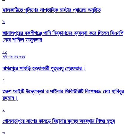
‎ঝালকাঠিতে পুলিশের সাপ্তাহিক মাস্টার প্যারেড অনুষ্ঠিত
৯
জামালপুরের বকশীগঞ্জে পানি নিষ্কাশনের ব্যবস্থা করে দিলেন বিএনপি
নেতা শাকিল তালুকদার
১০
সর্বশেষ সব খবর
নাগরপুরে শাশুড়ি হত্যাকারী পুত্রবধু গ্রেফতার।
১
তরুণ আইটি উদ্যোক্তা ও সাইবার সিকিউরিটি বিশেষজ্ঞ: মোঃ হাবিবুর
রহমান।
২
গোমস্তাপুরে সাপের কামড়ে বিছানায় ঘুমন্ত অবস্থায় শিশুর মৃত্যু
৩