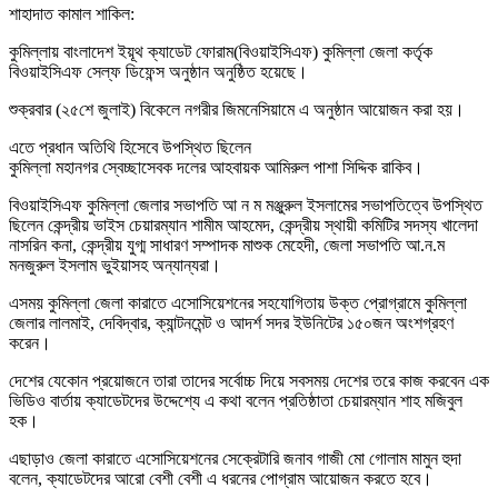
শাহাদাত কামাল শাকিল:
কুমিল্লায় বাংলাদেশ ইয়ূথ ক্যাডেট ফোরাম(বিওয়াইসিএফ) কুমিল্লা জেলা কর্তৃক
বিওয়াইসিএফ সেল্ফ ডিফেন্স অনুষ্ঠান অনুষ্ঠিত হয়েছে।
শুক্রবার (২৫শে জুলাই) বিকেলে নগরীর জিমনেসিয়ামে এ অনুষ্ঠান আয়োজন করা হয়।
এতে প্রধান অতিথি হিসেবে উপস্থিত ছিলেন
কুমিল্লা মহানগর স্বেচ্ছাসেবক দলের আহবায়ক আমিরুল পাশা সিদ্দিক রাকিব।
বিওয়াইসিএফ কুমিল্লা জেলার সভাপতি আ ন ম মঞ্জুরুল ইসলামের সভাপতিত্বে উপস্থিত
ছিলেন কেন্দ্রীয় ভাইস চেয়ারম্যান শামীম আহমেদ, কেন্দ্রীয় স্থায়ী কমিটির সদস্য খালেদা
নাসরিন কনা, কেন্দ্রীয় যুগ্ম সাধারণ সম্পাদক মাশুক মেহেদী, জেলা সভাপতি আ.ন.ম
মনজুরুল ইসলাম ভুইয়াসহ অন্যান্যরা।
এসময় কুমিল্লা জেলা কারাতে এসোসিয়েশনের সহযোগিতায় উক্ত প্রোগ্রামে কুমিল্লা
জেলার লালমাই, দেবিদ্বার, ক্যান্টনমেন্ট ও আদর্শ সদর ইউনিটের ১৫০জন অংশগ্রহণ
করেন।
দেশের যেকোন প্রয়োজনে তারা তাদের সর্বোচ্চ দিয়ে সবসময় দেশের তরে কাজ করবেন এক
ভিডিও বার্তায় ক্যাডেটদের উদ্দেশ্যে এ কথা বলেন প্রতিষ্ঠাতা চেয়ারম্যান শাহ মজিবুল
হক।
এছাড়াও জেলা কারাতে এসোসিয়েশনের সেক্রেটারি জনাব গাজী মো গোলাম মামুন হুদা
বলেন, ক্যাডেটদের আরো বেশী বেশী এ ধরনের পোগ্রাম আয়োজন করতে হবে।