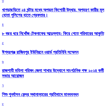
৩
খাগড়াছড়িতে ২৪ ঘন্টার মধ্যে অপহৃত কিশোরী উদ্ধার, অপহরণ কারীর মূল
হোতা পুলিশের হাতে গ্রেফতার।
৪
৮ বছর ধরে নিখোঁজ টেকনাফের আব্দুল্লাহ: ফিরে পেতে পরিবারের আকুতি
৫
ঈশ্বরগঞ্জ রাজিবপুর ইউনিয়নে ওয়ার্ড প্রতিনিধি সম্মেলন
৬
রাজশাহী মহিলা পরিষদ জেলা শাখার উদ্যোগে সাংগঠনিক পক্ষ ২০২৪ কর্মী
সভার আয়োজন
৭
শিশু পুনর্বাসন কেন্দ্র স্থানান্তরের প্রতিবাদে মানববন্ধন
৮