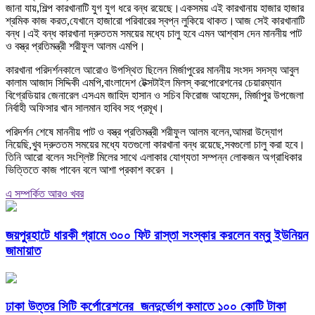
জানা যায়,শিল্প কারখানাটি যুগ যুগ ধরে বন্ধ রয়েছে।একসময় এই কারখানায় হাজার হাজার
শ্রমিক কাজ করত,যেখানে হাজারো পরিবারের স্বপ্ন লুকিয়ে থাকত।আজ সেই কারখানাটি
বন্ধ।এই বন্ধ কারখানা দ্রুততম সময়ের মধ্যে চালু হবে এমন আশ্বাস দেন মাননীয় পাট
ও বস্ত্র প্রতিমন্ত্রী শরীফুল আলম এমপি।
কারখানা পরিদর্শনকালে আরোও উপস্থিত ছিলেন মির্জাপুরের মাননীয় সংসদ সদস্য আবুল
কালাম আজাদ সিদ্দিকী এমপি,বাংলাদেশ টেক্সটাইল মিলস্ করপোরেশনের চেয়ারম্যান
বিগ্রেডিয়ার জেনারেল এসএম জাহিদ হাসান ও সচিব ফিরোজ আহমেদ, মির্জাপুর উপজেলা
নির্বাহী অফিসার খান সালমান হাবিব সহ প্রমূখ।
পরিদর্শন শেষে মাননীয় পাট ও বস্ত্র প্রতিমন্ত্রী শরীফুল আলম বলেন,আমরা উদ্যোগ
নিয়েছি,খুব দ্রুততম সময়ের মধ্যে যতগুলো কারখানা বন্ধ রয়েছে,সবগুলো চালু করা হবে।
তিনি আরো বলেন সংশ্লিষ্ট মিলের সাথে এলাকার যোগ্যতা সম্পন্ন লোকজন অগ্রাধিকার
ভিত্তিতে কাজ পাবেন বলে আশা প্রকাশ করেন ।
এ সম্পর্কিত আরও খবর
জয়পুরহাটে ধারকী গ্রামে ৩০০ ফিট রাস্তা সংস্কার করলেন বম্বু ইউনিয়ন
জামায়াত
ঢাকা উত্তর সিটি কর্পোরেশনের জনদুর্ভোগ কমাতে ১০০ কোটি টাকা