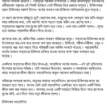
প্রতিটি মানবিক হৃদয়কে। শেরপুরের শ্রীবরদী উপজেলার ৩ নম্বর কাকিলাকুড়া ইউনিয়নের
খাটিয়াডাঙ্গা গ্রামের এই শিশুটি বর্তমানে পেটে টিউমার নিয়ে গুরুতর অসুস্থ। চিকিৎসকরা
দ্রুত চিকিৎসার পরামর্শ দিলেও অর্থের অভাবে তার চিকিৎসা অনিশ্চয়তার মুখে পড়েছে।
যে বয়সে রাশেদের মাঠজুড়ে ছুটে বেড়ানোর কথা, বন্ধুদের সঙ্গে খেলাধুলা আর হাসি-আনন্দে
সময় কাটানোর কথা, সেই বয়সেই তাকে লড়তে হচ্ছে কঠিন এক রোগের সঙ্গে।
অসুস্থতার যন্ত্রণায় তার মুখের হাসি ম্লান হয়ে গেছে। এখন তার একটাই স্বপ্ন—সুস্থ
হয়ে আবারও স্বাভাবিক জীবনে ফিরে যাওয়া।
রাশেদের বাবা মো. রাকিব মিয়া একজন সাধারণ পরিবারের মানুষ। সন্তানের চিকিৎসার জন্য
ইতোমধ্যে ধার-দেনা করে অনেক অর্থ ব্যয় করেছেন। চিকিৎসা, পরীক্ষা-নিরীক্ষা, ওষুধ ও
অন্যান্য খরচ বহন করতে গিয়ে পরিবারটি চরম আর্থিক সংকটে পড়েছে। প্রয়োজনীয়
অর্থের অভাবে সন্তানের চিকিৎসা চালিয়ে যাওয়া তাদের পক্ষে প্রায় অসম্ভব হয়ে
উঠেছে।
একদিকে সন্তানের জীবন নিয়ে উৎকণ্ঠা, অন্যদিকে অর্থের অভাব—এই দুই দুশ্চিন্তায়
দিশেহারা রাশেদের পরিবার। তাই সমাজের বিত্তবান, হৃদয়বান ও সামর্থ্যবান ব্যক্তিদের
কাছে সন্তানের জীবন বাঁচাতে সহযোগিতার আকুল আবেদন জানিয়েছেন তারা।
পরিবারের সদস্যরা জানান, মানুষের সামান্য সহযোগিতাও রাশেদের চিকিৎসার জন্য বড়
সহায়তা হতে পারে। অনেক ছোট ছোট সহযোগিতা একত্রিত হলে হয়তো একটি শিশুর
জীবন রক্ষা করা সম্ভব হবে। আপনার দেওয়া একটি সহায়তা ফিরিয়ে দিতে পারে রাশেদের
মুখের হাসি, এনে দিতে পারে নতুন জীবনের স্বপ্ন।
চিকিৎসায় সহযোগিতা