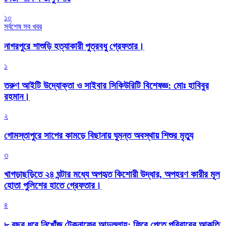
১০
সর্বশেষ সব খবর
নাগরপুরে শাশুড়ি হত্যাকারী পুত্রবধু গ্রেফতার।
১
তরুণ আইটি উদ্যোক্তা ও সাইবার সিকিউরিটি বিশেষজ্ঞ: মোঃ হাবিবুর
রহমান।
২
গোমস্তাপুরে সাপের কামড়ে বিছানায় ঘুমন্ত অবস্থায় শিশুর মৃত্যু
৩
খাগড়াছড়িতে ২৪ ঘন্টার মধ্যে অপহৃত কিশোরী উদ্ধার, অপহরণ কারীর মূল
হোতা পুলিশের হাতে গ্রেফতার।
৪
৮ বছর ধরে নিখোঁজ টেকনাফের আব্দুল্লাহ: ফিরে পেতে পরিবারের আকুতি