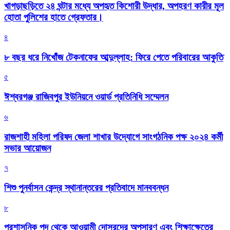
খাগড়াছড়িতে ২৪ ঘন্টার মধ্যে অপহৃত কিশোরী উদ্ধার, অপহরণ কারীর মূল
হোতা পুলিশের হাতে গ্রেফতার।
৪
৮ বছর ধরে নিখোঁজ টেকনাফের আব্দুল্লাহ: ফিরে পেতে পরিবারের আকুতি
৫
ঈশ্বরগঞ্জ রাজিবপুর ইউনিয়নে ওয়ার্ড প্রতিনিধি সম্মেলন
৬
রাজশাহী মহিলা পরিষদ জেলা শাখার উদ্যোগে সাংগঠনিক পক্ষ ২০২৪ কর্মী
সভার আয়োজন
৭
শিশু পুনর্বাসন কেন্দ্র স্থানান্তরের প্রতিবাদে মানববন্ধন
৮
প্রশাসনিক পদ থেকে আওয়ামী দোসরদের অপসারণ এবং শিক্ষাক্ষেত্রে