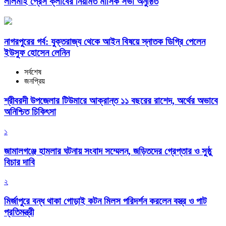
লালমাই প্রেস ক্লাবের নিয়মিত মাসিক সভা অনুষ্ঠিত
নাগরপুরের গর্ব: যুক্তরাজ্য থেকে আইন বিষয়ে স্নাতক ডিগ্রি পেলেন
ইউসুফ হোসেন লেনিন
সর্বশেষ
জনপ্রিয়
শ্রীবরদী উপজেলার টিউমারে আক্রান্ত ১১ বছরের রাশেদ, অর্থের অভাবে
অনিশ্চিত চিকিৎসা
১
জামালগঞ্জে হামলার ঘটনায় সংবাদ সম্মেলন, জড়িতদের গ্রেপ্তার ও সুষ্ঠু
বিচার দাবি
২
মির্জাপুরে বন্ধ থাকা গোড়াই কটন মিলস পরিদর্শন করলেন বস্ত্র ও পাট
প্রতিমন্ত্রী