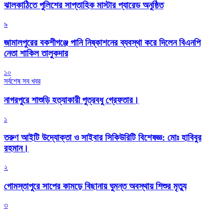
‎ঝালকাঠিতে পুলিশের সাপ্তাহিক মাস্টার প্যারেড অনুষ্ঠিত
৯
জামালপুরের বকশীগঞ্জে পানি নিষ্কাশনের ব্যবস্থা করে দিলেন বিএনপি
নেতা শাকিল তালুকদার
১০
সর্বশেষ সব খবর
নাগরপুরে শাশুড়ি হত্যাকারী পুত্রবধু গ্রেফতার।
১
তরুণ আইটি উদ্যোক্তা ও সাইবার সিকিউরিটি বিশেষজ্ঞ: মোঃ হাবিবুর
রহমান।
২
গোমস্তাপুরে সাপের কামড়ে বিছানায় ঘুমন্ত অবস্থায় শিশুর মৃত্যু
৩