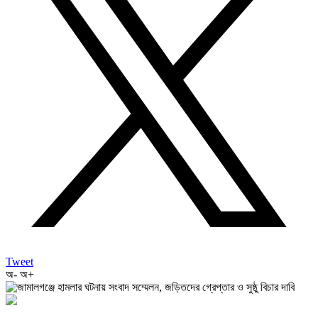
Tweet
অ-
অ+