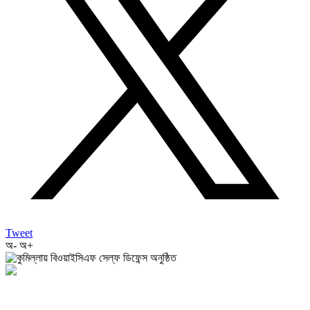
Tweet
অ-
অ+