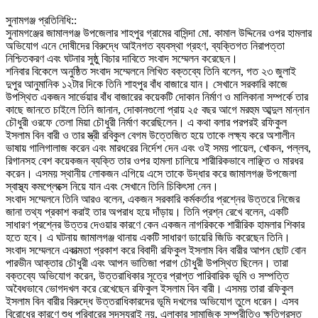
‎সুনামগঞ্জ প্রতিনিধি::
‎সুনামগঞ্জের জামালগঞ্জ উপজেলার শাহপুর গ্রামের বাসিন্দা মো. কামাল উদ্দিনের ওপর হামলার
অভিযোগ এনে দোষীদের বিরুদ্ধে আইনগত ব্যবস্থা গ্রহণ, ব্যক্তিগত নিরাপত্তা
নিশ্চিতকরণ এবং ঘটনার সুষ্ঠু বিচার দাবিতে সংবাদ সম্মেলন করেছেন।
‎শনিবার বিকেলে অনুষ্ঠিত সংবাদ সম্মেলনে লিখিত বক্তব্যে তিনি বলেন, গত ২৩ জুলাই
দুপুর আনুমানিক ১২টার দিকে তিনি শাহপুর বাঁধ বাজারে যান। সেখানে সরকারি কাজে
উপস্থিত একজন সার্ভেয়ার বাঁধ বাজারের কয়েকটি দোকান নির্মাণ ও মালিকানা সম্পর্কে তার
কাছে জানতে চাইলে তিনি জানান, দোকানগুলো প্রায় ২৫ বছর আগে মরহুম আব্দুল মান্নান
চৌধুরী ওরফে তেলা মিয়া চৌধুরী নির্মাণ করেছিলেন। এ কথা বলার পরপরই রফিকুল
ইসলাম বিন বারী ও তার স্ত্রী রবিকুল বেগম উত্তেজিত হয়ে তাকে লক্ষ্য করে অশালীন
ভাষায় গালিগালাজ করেন এবং মারধরের নির্দেশ দেন এবং ওই সময় পায়েল, খোকন, পল্লব,
রিগানসহ বেশ কয়েকজন ব্যক্তি তার ওপর হামলা চালিয়ে শারীরিকভাবে লাঞ্ছিত ও মারধর
করেন। এসময় স্থানীয় লোকজন এগিয়ে এসে তাকে উদ্ধার করে জামালগঞ্জ উপজেলা
স্বাস্থ্য কমপ্লেক্সে নিয়ে যান এবং সেখানে তিনি চিকিৎসা নেন।
‎সংবাদ সম্মেলনে তিনি আরও বলেন, একজন সরকারি কর্মকর্তার প্রশ্নের উত্তরে নিজের
জানা তথ্য প্রকাশ করাই তার অপরাধ হয়ে দাঁড়ায়। তিনি প্রশ্ন রেখে বলেন, একটি
সাধারণ প্রশ্নের উত্তর দেওয়ার কারণে কেন একজন নাগরিককে শারীরিক হামলার শিকার
হতে হবে। এ ঘটনায় জামালগঞ্জ থানায় একটি সাধারণ ডায়েরি জিডি করেছেন তিনি।
‎সংবাদ সম্মেলনে একাত্মতা প্রকাশ করে বিবাদী রফিকুল ইসলাম বিন বারীর আপন ছোট বোন
পারভীন আক্তার চৌধুরী এবং আপন ভাতিজা পরাগ চৌধুরী উপস্থিত ছিলেন। তারা
বক্তব্যে অভিযোগ করেন, উত্তরাধিকার সূত্রে প্রাপ্ত পারিবারিক ভূমি ও সম্পত্তি
অবৈধভাবে ভোগদখল করে রেখেছেন রফিকুল ইসলাম বিন বারী। এসময় তারা রফিকুল
ইসলাম বিন বারীর বিরুদ্ধে উত্তরাধিকারদের ভূমি দখলের অভিযোগ তুলে ধরেন। এসব
বিরোধের কারণে শুধু পরিবারের সদস্যরাই নয়, এলাকার সামাজিক সম্প্রীতিও ক্ষতিগ্রস্ত