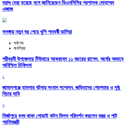
বরাদ্দ দেয়া হয়েছে বলে জানিয়েছেন ডিএনসিসির প্রশাসক মোহাম্মদ
এজাজ
সলঙ্গায় নতুন ঘর পেয়ে খুশি শতবর্ষী ডালিয়া
সর্বশেষ
জনপ্রিয়
শ্রীবরদী উপজেলার টিউমারে আক্রান্ত ১১ বছরের রাশেদ, অর্থের অভাবে
অনিশ্চিত চিকিৎসা
১
জামালগঞ্জে হামলার ঘটনায় সংবাদ সম্মেলন, জড়িতদের গ্রেপ্তার ও সুষ্ঠু
বিচার দাবি
২
মির্জাপুরে বন্ধ থাকা গোড়াই কটন মিলস পরিদর্শন করলেন বস্ত্র ও পাট
প্রতিমন্ত্রী