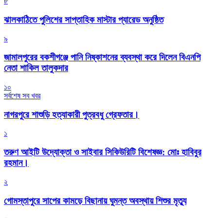
৮
‎ঝালকাঠিতে পুলিশের সাপ্তাহিক মাস্টার প্যারেড অনুষ্ঠিত
৯
জামালপুরের বকশীগঞ্জে পানি নিষ্কাশনের ব্যবস্থা করে দিলেন বিএনপি
নেতা শাকিল তালুকদার
১০
সর্বশেষ সব খবর
নাগরপুরে শাশুড়ি হত্যাকারী পুত্রবধু গ্রেফতার।
১
তরুণ আইটি উদ্যোক্তা ও সাইবার সিকিউরিটি বিশেষজ্ঞ: মোঃ হাবিবুর
রহমান।
২
গোমস্তাপুরে সাপের কামড়ে বিছানায় ঘুমন্ত অবস্থায় শিশুর মৃত্যু