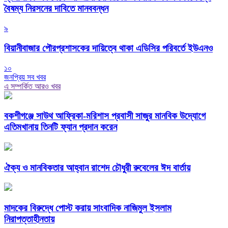
বৈষম্য নিরসনের দাবিতে মানববন্ধন
৯
বিয়ানীবাজার পৌরপ্রশাসকের দায়িত্বে থাকা এডিসির পরিবর্তে ইউএনও
১০
জনপ্রিয় সব খবর
এ সম্পর্কিত আরও খবর
বকশীগঞ্জে সাউথ আফ্রিকা-মরিশাস প্রবাসী সাজুর মানবিক উদ্যোগে
এতিমখানায় তিনটি ফ্যান প্রদান করেন
ঐক্য ও মানবিকতার আহ্বান রাশেদ চৌধুরী রুবেলের ঈদ বার্তায়
মাদকের বিরুদ্ধে পোস্ট করায় সাংবাদিক নাজিমুল ইসলাম
নিরাপত্তাহীনতায়