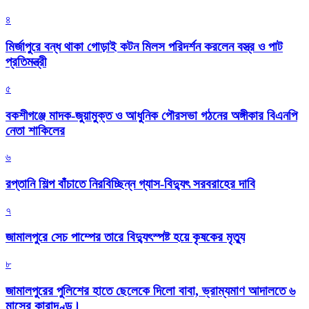
৪
মির্জাপুরে বন্ধ থাকা গোড়াই কটন মিলস পরিদর্শন করলেন বস্ত্র ও পাট
প্রতিমন্ত্রী
৫
বকশীগঞ্জে মাদক-জুয়ামুক্ত ও আধুনিক পৌরসভা গঠনের অঙ্গীকার বিএনপি
নেতা শাকিলের
৬
রপ্তানি শিল্প বাঁচাতে নিরবিচ্ছিন্ন গ্যাস-বিদ্যুৎ সরবরাহের দাবি
৭
জামালপুরে সেচ পাম্পের তারে বিদ্যুৎস্পষ্ট হয়ে কৃষকের মৃত্যু
৮
জামালপুরের পুলিশের হাতে ছেলেকে দিলো বাবা, ভ্রাম্যমাণ আদালতে ৬
মাসের কারাদণ্ড।