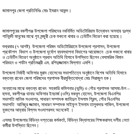
জামালপুর জেলা প্রতিনিধিঃ মোঃ ইমরান আকন্দ।
জামালপুরের বকশীগঞ্জ উপজেলা পরিষদের নবনির্মিত অডিটোরিয়াম উদ্বোধন অসহায় দুঃস্থ
পানিবন্দী মানুষের মাঝে গৃহ মন্জুরী চেক শুকনো খাবার ও ঢেউটিন বিতরণ করা হয়েছে।
শুক্রবার (৭ আগষ্ট) উপজেলা পরিষদ অডিটোরিয়ামে উপজেলা প্রশাসন, উপজেলা
প্রকৌশল বিভাগ ও উপজেলা দূর্যোগ ব্যবস্থাপনা বিভাগের আয়োজনে চেক শুকনো খাবার
ও ঢেউটিন বিতরণ অনুষ্ঠানে প্রধান অতিথি হিসাবে উপস্থিত ছিলেন বেসামরিক বিমান
পরিবহন ও পর্যটন প্রতিমন্ত্রী এম. রশিদুজ্জামান মিল্লাত এমপি।
উপজেলা নির্বাহী অফিসার মুরাদ হোসেনের সভাপতিত্বে অনুষ্ঠানে বিশেষ অতিথি হিসাবে
বক্তব্য রাখেন জেলা পরিষদের প্রশাসক বীরমুক্তিযোদ্ধা মোঃ সিরাজুল হক।
অন্যানের মাঝে বক্তব্য রাখেন সহকারি কমিশনার (ভূমি) ও পৌর প্রশাসক আসমা-উল –
হুসনা, বকশীগঞ্জ থানার অফিসার ইনচার্জ (ওসি) মকবুল হোসেন, উপজেলা বিএনপির
সভাপতি মানিক সওদাগর, সাধারণ সম্পাদক জাহিদুল ইসলাম প্রিন্স, পৌর বিএনপির
সভাপতি আনিছুর জ্জামান, সাধারণ সম্পাদক সাইফুল ইসলাম তালুকদার শাকিল, উপজেলা
যুবদলের আহ্বায় বিপ্লব সওদাগরসহ অনেকেই ।
এসময় উপজেলার বিভিন্ন দপ্তরের কর্মকর্তা, বিভিন্ন বিদ্যালয়ের শিক্ষকরাসহ দলীয় নেতা
কর্মীরা উপস্থিত ছিলেন।