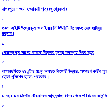
নাগরপুরে শাশুড়ি হত্যাকারী পুত্রবধু গ্রেফতার।
১
তরুণ আইটি উদ্যোক্তা ও সাইবার সিকিউরিটি বিশেষজ্ঞ: মোঃ হাবিবুর
রহমান।
২
গোমস্তাপুরে সাপের কামড়ে বিছানায় ঘুমন্ত অবস্থায় শিশুর মৃত্যু
৩
খাগড়াছড়িতে ২৪ ঘন্টার মধ্যে অপহৃত কিশোরী উদ্ধার, অপহরণ কারীর মূল
হোতা পুলিশের হাতে গ্রেফতার।
৪
৮ বছর ধরে নিখোঁজ টেকনাফের আব্দুল্লাহ: ফিরে পেতে পরিবারের আকুতি
৫