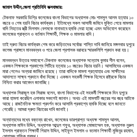
জামাল উদ্দীন,জেলা প্রতিনিধি কক্সবাজার:
টেকনাফ সরকারি ডিগ্রি কলেজের বাংলা বিভাগের অধ্যাপক মোঃ শামসুল আলম হত্যার ১০
বছরে ও শেষ হয়নি বিচার কার্যক্রম। ইতিমধ্যে সকল আসামী জমিনে মুক্তি পেয়ে মামলার
বাদি নিহতের স্ত্রী দিলসাদ বেগমকে নানাভাবে হুমকি দেয়া হচ্ছে এমন অভিযোগ করেছেন
কলেজের প্রাক্তন ও বর্তমান শিক্ষার্থী, শিক্ষক ও মামলার বাদি।
তাই দ্রুত বিচার কার্যক্রম শেষ করে জড়িতদের সর্বোচ্চ শাস্তি দাবি জানিয়ে মঙ্গলবার দুপুরে
কলেজ প্রাঙ্গনে মানববন্ধব ও পরে জেলা প্রশাসক বরাবরে স্মারকলিপি প্রদান করা হয়।
মানববন্ধন উত্তর সমাবেশে টেকনাফ কলেজের অধ্যাপক সন্তোষ কুমার শীল বলেন,
একজন শিক্ষককে প্রকাশ্যে পিটিয়ে হত্যার ১০ বছরেও বিচার হয়নি। আসামিদের একজন
মারা গেলেও অন্যরা জামিনে রয়েছে। তারা বাদিকে মামলা প্রত্যাহার এবং সাক্ষীদের
আদালতে সাক্ষ্য প্রদানে বাঁধা দিচ্ছে। একজন সহকর্মী শিক্ষক হিসেবে রাষ্ট্রকে বিচার
নিশ্চিত করার আবেদন জানাচ্ছি।
অধ্যাপক সিরাজুল হক সিরাজ বলেন, বাংলা বিভাগের এই সহকর্মী শিক্ষককে দিন দুপুরে
কারা হামলা করেছিল এলাকার সকলেই জানান। অথচ এই মামলাটি বছরের পর বছর আটকে
আছে। রাজনৈতিক ক্ষমতা প্রদর্শন করে আসামি প্রকাশ্যে হুমকি দিচ্ছে বলে জানতে
পেরেছি। আমরা দ্রুত বিচারের দাবি জানাই।
অন্যান্যদের মধ্যে বক্তব্য রাখেন, কলেজের ভারপ্রাপ্ত অধ্যক্ষ শামসুল আলম,
অধ্যাপক মাঈন উদ্দিন, অধ্যাপক আব্দুল গফুর, অধ্যাপক মোজাম্মেল হক, অধ্যাপক নুরুল
ইসলাম প্রাক্তন শিক্ষার্থী গিয়াস উদ্দিন, সাইফুল ইসলাম ও বতমান শিক্ষার্থী মুজিবুর রহমান,
মোহাম্মদ শফিক প্রমুখ।