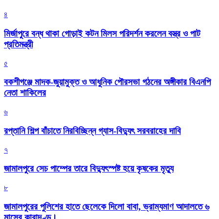
৪
মির্জাপুরে বন্ধ থাকা গোড়াই কটন মিলস পরিদর্শন করলেন বস্ত্র ও পাট
প্রতিমন্ত্রী
৫
বকশীগঞ্জে মাদক-জুয়ামুক্ত ও আধুনিক পৌরসভা গঠনের অঙ্গীকার বিএনপি
নেতা শাকিলের
৬
রপ্তানি শিল্প বাঁচাতে নিরবিচ্ছিন্ন গ্যাস-বিদ্যুৎ সরবরাহের দাবি
৭
জামালপুরে সেচ পাম্পের তারে বিদ্যুৎস্পষ্ট হয়ে কৃষকের মৃত্যু
৮
জামালপুরের পুলিশের হাতে ছেলেকে দিলো বাবা, ভ্রাম্যমাণ আদালতে ৬
মাসের কারাদণ্ড।