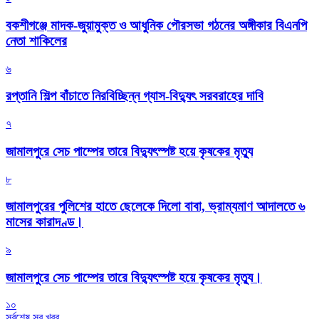
বকশীগঞ্জে মাদক-জুয়ামুক্ত ও আধুনিক পৌরসভা গঠনের অঙ্গীকার বিএনপি
নেতা শাকিলের
৬
রপ্তানি শিল্প বাঁচাতে নিরবিচ্ছিন্ন গ্যাস-বিদ্যুৎ সরবরাহের দাবি
৭
জামালপুরে সেচ পাম্পের তারে বিদ্যুৎস্পষ্ট হয়ে কৃষকের মৃত্যু
৮
জামালপুরের পুলিশের হাতে ছেলেকে দিলো বাবা, ভ্রাম্যমাণ আদালতে ৬
মাসের কারাদণ্ড।
৯
জামালপুরে সেচ পাম্পের তারে বিদ্যুৎস্পষ্ট হয়ে কৃষকের মৃত্যু।
১০
সর্বশেষ সব খবর