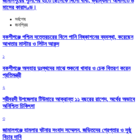
জামালপুরের পুলিশের হাতে ছেলেকে দিলো বাবা, ভ্রাম্যমাণ আদালতে ৬
মাসের কারাদণ্ড।
সর্বশেষ
জনপ্রিয়
বকশীগঞ্জে পশ্চিম দত্তেরচরের বিলে পানি নিষ্কাশনের ব্যবস্থা, করেছেন
আখতার মাস্টার ও লিটন আকন্দ
১
বকশীগঞ্জে অসহায় দুঃস্থদের মাঝে শুকনো খাবার ও চেক বিতরণ করেন
প্রতিমন্ত্রী
২
শ্রীবরদী উপজেলার টিউমারে আক্রান্ত ১১ বছরের রাশেদ, অর্থের অভাবে
অনিশ্চিত চিকিৎসা
৩
জামালগঞ্জে হামলার ঘটনায় সংবাদ সম্মেলন, জড়িতদের গ্রেপ্তার ও সুষ্ঠু
বিচার দাবি