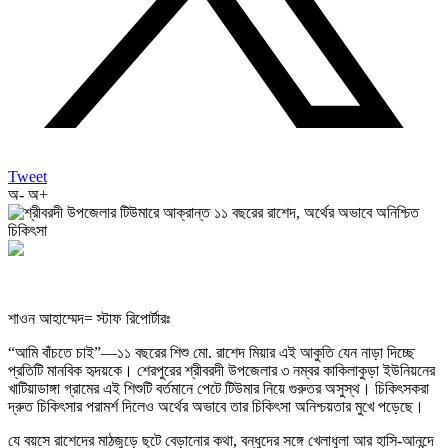
Tweet
অ-
অ+
শাওন আহাম্মেদ= স্টাফ রিপোর্টারঃ
“আমি বাঁচতে চাই”—১১ বছরের শিশু মো. রাশেদ মিয়ার এই আকুতি যেন নাড়া দিচ্ছে
প্রতিটি মানবিক হৃদয়কে। শেরপুরের শ্রীবরদী উপজেলার ৩ নম্বর কাকিলাকুড়া ইউনিয়নের
খাটিয়াডাঙ্গা গ্রামের এই শিশুটি বর্তমানে পেটে টিউমার নিয়ে গুরুতর অসুস্থ। চিকিৎসকরা
দ্রুত চিকিৎসার পরামর্শ দিলেও অর্থের অভাবে তার চিকিৎসা অনিশ্চয়তার মুখে পড়েছে।
যে বয়সে রাশেদের মাঠজুড়ে ছুটে বেড়ানোর কথা, বন্ধুদের সঙ্গে খেলাধুলা আর হাসি-আনন্দে