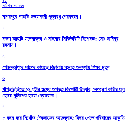
১০
সর্বশেষ সব খবর
নাগরপুরে শাশুড়ি হত্যাকারী পুত্রবধু গ্রেফতার।
১
তরুণ আইটি উদ্যোক্তা ও সাইবার সিকিউরিটি বিশেষজ্ঞ: মোঃ হাবিবুর
রহমান।
২
গোমস্তাপুরে সাপের কামড়ে বিছানায় ঘুমন্ত অবস্থায় শিশুর মৃত্যু
৩
খাগড়াছড়িতে ২৪ ঘন্টার মধ্যে অপহৃত কিশোরী উদ্ধার, অপহরণ কারীর মূল
হোতা পুলিশের হাতে গ্রেফতার।
৪
৮ বছর ধরে নিখোঁজ টেকনাফের আব্দুল্লাহ: ফিরে পেতে পরিবারের আকুতি