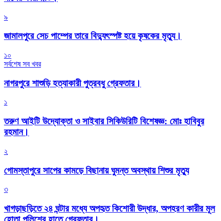
৯
জামালপুরে সেচ পাম্পের তারে বিদ্যুৎস্পষ্ট হয়ে কৃষকের মৃত্যু।
১০
সর্বশেষ সব খবর
নাগরপুরে শাশুড়ি হত্যাকারী পুত্রবধু গ্রেফতার।
১
তরুণ আইটি উদ্যোক্তা ও সাইবার সিকিউরিটি বিশেষজ্ঞ: মোঃ হাবিবুর
রহমান।
২
গোমস্তাপুরে সাপের কামড়ে বিছানায় ঘুমন্ত অবস্থায় শিশুর মৃত্যু
৩
খাগড়াছড়িতে ২৪ ঘন্টার মধ্যে অপহৃত কিশোরী উদ্ধার, অপহরণ কারীর মূল
হোতা পুলিশের হাতে গ্রেফতার।