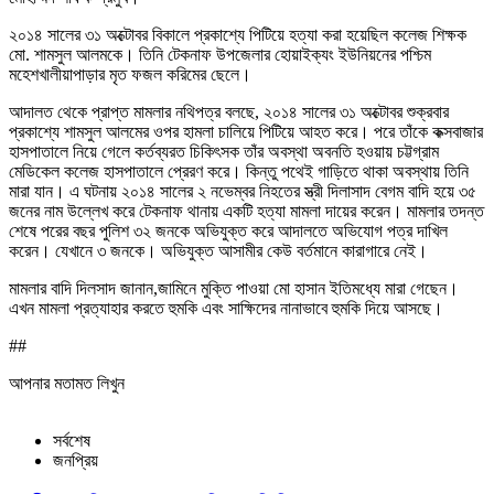
২০১৪ সালের ৩১ অক্টোবর বিকালে প্রকাশ্যে পিটিয়ে হত্যা করা হয়েছিল কলেজ শিক্ষক
মো. শামসুল আলমকে। তিনি টেকনাফ উপজেলার হোয়াইক্যং ইউনিয়নের পশ্চিম
মহেশখালীয়াপাড়ার মৃত ফজল করিমের ছেলে।
আদালত থেকে প্রাপ্ত মামলার নথিপত্র বলছে, ২০১৪ সালের ৩১ অক্টোবর শুক্রবার
প্রকাশ্যে শামসুল আলমের ওপর হামলা চালিয়ে পিটিয়ে আহত করে। পরে তাঁকে কক্সবাজার
হাসপাতালে নিয়ে গেলে কর্তব্যরত চিকিৎসক তাঁর অবস্থা অবনতি হওয়ায় চট্টগ্রাম
মেডিকেল কলেজ হাসপাতালে প্রেরণ করে। কিন্তু পথেই গাড়িতে থাকা অবস্থায় তিনি
মারা যান। এ ঘটনায় ২০১৪ সালের ২ নভেম্বর নিহতের স্ত্রী দিলাসাদ বেগম বাদি হয়ে ৩৫
জনের নাম উল্লেখ করে টেকনাফ থানায় একটি হত্যা মামলা দায়ের করেন। মামলার তদন্ত
শেষে পরের বছর পুলিশ ৩২ জনকে অভিযুক্ত করে আদালতে অভিযোগ পত্র দাখিল
করেন। যেখানে ৩ জনকে। অভিযুক্ত আসামীর কেউ বর্তমানে কারাগারে নেই।
মামলার বাদি দিলসাদ জানান,জামিনে মুক্তি পাওয়া মো হাসান ইতিমধ্যে মারা গেছেন।
এখন মামলা প্রত্যাহার করতে হুমকি এবং সাক্ষিদের নানাভাবে হুমকি দিয়ে আসছে।
##
আপনার মতামত লিখুন
সর্বশেষ
জনপ্রিয়