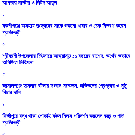
আখতার মাস্টার ও লিটন আকন্দ
১
বকশীগঞ্জে অসহায় দুঃস্থদের মাঝে শুকনো খাবার ও চেক বিতরণ করেন
প্রতিমন্ত্রী
২
শ্রীবরদী উপজেলার টিউমারে আক্রান্ত ১১ বছরের রাশেদ, অর্থের অভাবে
অনিশ্চিত চিকিৎসা
৩
জামালগঞ্জে হামলার ঘটনায় সংবাদ সম্মেলন, জড়িতদের গ্রেপ্তার ও সুষ্ঠু
বিচার দাবি
৪
মির্জাপুরে বন্ধ থাকা গোড়াই কটন মিলস পরিদর্শন করলেন বস্ত্র ও পাট
প্রতিমন্ত্রী
৫