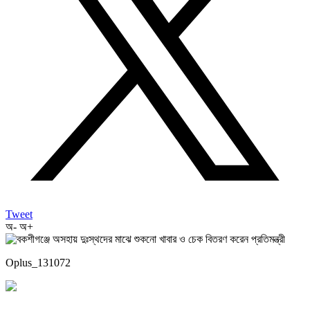
Tweet
অ-
অ+
Oplus_131072