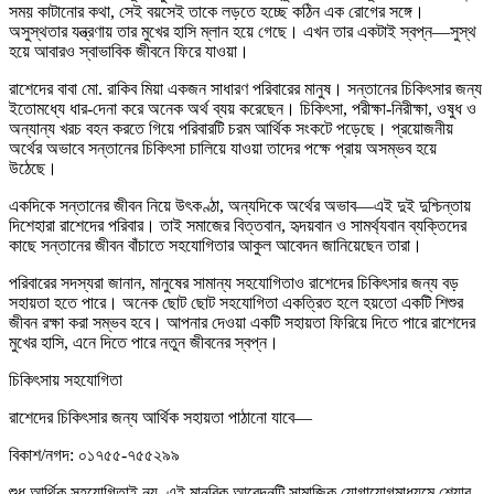
সময় কাটানোর কথা, সেই বয়সেই তাকে লড়তে হচ্ছে কঠিন এক রোগের সঙ্গে।
অসুস্থতার যন্ত্রণায় তার মুখের হাসি ম্লান হয়ে গেছে। এখন তার একটাই স্বপ্ন—সুস্থ
হয়ে আবারও স্বাভাবিক জীবনে ফিরে যাওয়া।
রাশেদের বাবা মো. রাকিব মিয়া একজন সাধারণ পরিবারের মানুষ। সন্তানের চিকিৎসার জন্য
ইতোমধ্যে ধার-দেনা করে অনেক অর্থ ব্যয় করেছেন। চিকিৎসা, পরীক্ষা-নিরীক্ষা, ওষুধ ও
অন্যান্য খরচ বহন করতে গিয়ে পরিবারটি চরম আর্থিক সংকটে পড়েছে। প্রয়োজনীয়
অর্থের অভাবে সন্তানের চিকিৎসা চালিয়ে যাওয়া তাদের পক্ষে প্রায় অসম্ভব হয়ে
উঠেছে।
একদিকে সন্তানের জীবন নিয়ে উৎকণ্ঠা, অন্যদিকে অর্থের অভাব—এই দুই দুশ্চিন্তায়
দিশেহারা রাশেদের পরিবার। তাই সমাজের বিত্তবান, হৃদয়বান ও সামর্থ্যবান ব্যক্তিদের
কাছে সন্তানের জীবন বাঁচাতে সহযোগিতার আকুল আবেদন জানিয়েছেন তারা।
পরিবারের সদস্যরা জানান, মানুষের সামান্য সহযোগিতাও রাশেদের চিকিৎসার জন্য বড়
সহায়তা হতে পারে। অনেক ছোট ছোট সহযোগিতা একত্রিত হলে হয়তো একটি শিশুর
জীবন রক্ষা করা সম্ভব হবে। আপনার দেওয়া একটি সহায়তা ফিরিয়ে দিতে পারে রাশেদের
মুখের হাসি, এনে দিতে পারে নতুন জীবনের স্বপ্ন।
চিকিৎসায় সহযোগিতা
রাশেদের চিকিৎসার জন্য আর্থিক সহায়তা পাঠানো যাবে—
বিকাশ/নগদ: ০১৭৫৫-৭৫৫২৯৯
শুধু আর্থিক সহযোগিতাই নয়, এই মানবিক আবেদনটি সামাজিক যোগাযোগমাধ্যমে শেয়ার