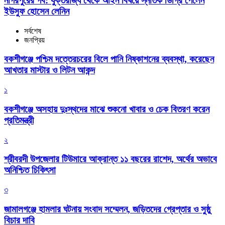
নাগরপুরের গর্ব: যুক্তরাজ্য থেকে আইন বিষয়ে স্নাতক ডিগ্রি পেলেন
ইউসুফ হোসেন লেনিন
সর্বশেষ
জনপ্রিয়
বকশীগঞ্জে পশ্চিম দত্তেরচরের বিলে পানি নিষ্কাশনের ব্যবস্থা, করেছেন
আখতার মাস্টার ও লিটন আকন্দ
১
বকশীগঞ্জে অসহায় দুঃস্থদের মাঝে শুকনো খাবার ও চেক বিতরণ করেন
প্রতিমন্ত্রী
২
শ্রীবরদী উপজেলার টিউমারে আক্রান্ত ১১ বছরের রাশেদ, অর্থের অভাবে
অনিশ্চিত চিকিৎসা
৩
জামালগঞ্জে হামলার ঘটনায় সংবাদ সম্মেলন, জড়িতদের গ্রেপ্তার ও সুষ্ঠু
বিচার দাবি