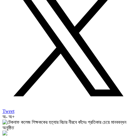
Tweet
অ-
অ+