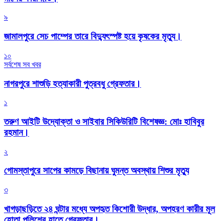
৯
জামালপুরে সেচ পাম্পের তারে বিদ্যুৎস্পষ্ট হয়ে কৃষকের মৃত্যু।
১০
সর্বশেষ সব খবর
নাগরপুরে শাশুড়ি হত্যাকারী পুত্রবধু গ্রেফতার।
১
তরুণ আইটি উদ্যোক্তা ও সাইবার সিকিউরিটি বিশেষজ্ঞ: মোঃ হাবিবুর
রহমান।
২
গোমস্তাপুরে সাপের কামড়ে বিছানায় ঘুমন্ত অবস্থায় শিশুর মৃত্যু
৩
খাগড়াছড়িতে ২৪ ঘন্টার মধ্যে অপহৃত কিশোরী উদ্ধার, অপহরণ কারীর মূল
হোতা পুলিশের হাতে গ্রেফতার।