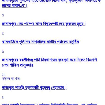
জামালপুরের পুলিশের হাতে ছেলেকে দিলো বাবা, ভ্রাম্যমাণ আদালতে ৬
মাসের কারাদণ্ড।
৭
জামালপুরে সেচ পাম্পের তারে বিদ্যুৎস্পষ্ট হয়ে কৃষকের মৃত্যু।
৮
‎ঝালকাঠিতে পুলিশের সাপ্তাহিক মাস্টার প্যারেড অনুষ্ঠিত
৯
জামালপুরের বকশীগঞ্জে পানি নিষ্কাশনের ব্যবস্থা করে দিলেন বিএনপি
নেতা শাকিল তালুকদার
১০
সর্বশেষ সব খবর
নাগরপুরে শাশুড়ি হত্যাকারী পুত্রবধু গ্রেফতার।
১