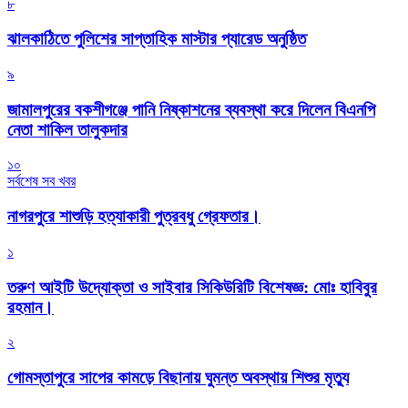
৮
‎ঝালকাঠিতে পুলিশের সাপ্তাহিক মাস্টার প্যারেড অনুষ্ঠিত
৯
জামালপুরের বকশীগঞ্জে পানি নিষ্কাশনের ব্যবস্থা করে দিলেন বিএনপি
নেতা শাকিল তালুকদার
১০
সর্বশেষ সব খবর
নাগরপুরে শাশুড়ি হত্যাকারী পুত্রবধু গ্রেফতার।
১
তরুণ আইটি উদ্যোক্তা ও সাইবার সিকিউরিটি বিশেষজ্ঞ: মোঃ হাবিবুর
রহমান।
২
গোমস্তাপুরে সাপের কামড়ে বিছানায় ঘুমন্ত অবস্থায় শিশুর মৃত্যু