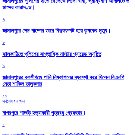
জামালপুরের পুলিশের হাতে ছেলেকে দিলো বাবা, ভ্রাম্যমাণ আদালতে ৬
মাসের কারাদণ্ড।
৭
জামালপুরে সেচ পাম্পের তারে বিদ্যুৎস্পষ্ট হয়ে কৃষকের মৃত্যু।
৮
‎ঝালকাঠিতে পুলিশের সাপ্তাহিক মাস্টার প্যারেড অনুষ্ঠিত
৯
জামালপুরের বকশীগঞ্জে পানি নিষ্কাশনের ব্যবস্থা করে দিলেন বিএনপি
নেতা শাকিল তালুকদার
১০
সর্বশেষ সব খবর
নাগরপুরে শাশুড়ি হত্যাকারী পুত্রবধু গ্রেফতার।
১