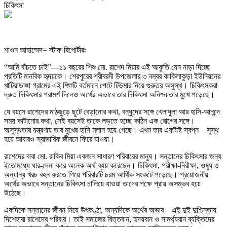
শাওন আহাম্মেদ= স্টাফ রিপোর্টারঃ
“আমি বাঁচতে চাই”—১১ বছরের শিশু মো. রাশেদ মিয়ার এই আকুতি যেন নাড়া দিচ্ছে
প্রতিটি মানবিক হৃদয়কে। শেরপুরের শ্রীবরদী উপজেলার ৩ নম্বর কাকিলাকুড়া ইউনিয়নের
খাটিয়াডাঙ্গা গ্রামের এই শিশুটি বর্তমানে পেটে টিউমার নিয়ে গুরুতর অসুস্থ। চিকিৎসকরা
দ্রুত চিকিৎসার পরামর্শ দিলেও অর্থের অভাবে তার চিকিৎসা অনিশ্চয়তার মুখে পড়েছে।
যে বয়সে রাশেদের মাঠজুড়ে ছুটে বেড়ানোর কথা, বন্ধুদের সঙ্গে খেলাধুলা আর হাসি-আনন্দে
সময় কাটানোর কথা, সেই বয়সেই তাকে লড়তে হচ্ছে কঠিন এক রোগের সঙ্গে।
অসুস্থতার যন্ত্রণায় তার মুখের হাসি ম্লান হয়ে গেছে। এখন তার একটাই স্বপ্ন—সুস্থ
হয়ে আবারও স্বাভাবিক জীবনে ফিরে যাওয়া।
রাশেদের বাবা মো. রাকিব মিয়া একজন সাধারণ পরিবারের মানুষ। সন্তানের চিকিৎসার জন্য
ইতোমধ্যে ধার-দেনা করে অনেক অর্থ ব্যয় করেছেন। চিকিৎসা, পরীক্ষা-নিরীক্ষা, ওষুধ ও
অন্যান্য খরচ বহন করতে গিয়ে পরিবারটি চরম আর্থিক সংকটে পড়েছে। প্রয়োজনীয়
অর্থের অভাবে সন্তানের চিকিৎসা চালিয়ে যাওয়া তাদের পক্ষে প্রায় অসম্ভব হয়ে
উঠেছে।
একদিকে সন্তানের জীবন নিয়ে উৎকণ্ঠা, অন্যদিকে অর্থের অভাব—এই দুই দুশ্চিন্তায়
দিশেহারা রাশেদের পরিবার। তাই সমাজের বিত্তবান, হৃদয়বান ও সামর্থ্যবান ব্যক্তিদের