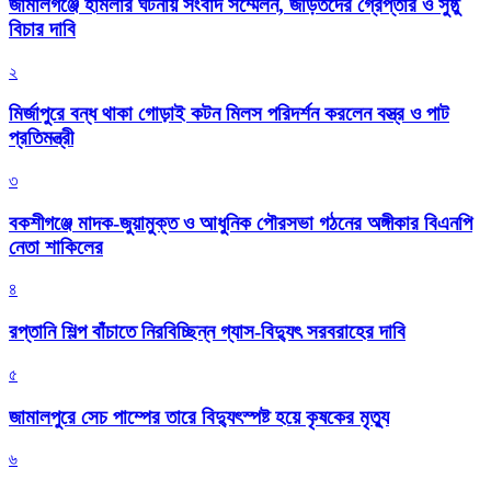
জামালগঞ্জে হামলার ঘটনায় সংবাদ সম্মেলন, জড়িতদের গ্রেপ্তার ও সুষ্ঠু
বিচার দাবি
২
মির্জাপুরে বন্ধ থাকা গোড়াই কটন মিলস পরিদর্শন করলেন বস্ত্র ও পাট
প্রতিমন্ত্রী
৩
বকশীগঞ্জে মাদক-জুয়ামুক্ত ও আধুনিক পৌরসভা গঠনের অঙ্গীকার বিএনপি
নেতা শাকিলের
৪
রপ্তানি শিল্প বাঁচাতে নিরবিচ্ছিন্ন গ্যাস-বিদ্যুৎ সরবরাহের দাবি
৫
জামালপুরে সেচ পাম্পের তারে বিদ্যুৎস্পষ্ট হয়ে কৃষকের মৃত্যু
৬