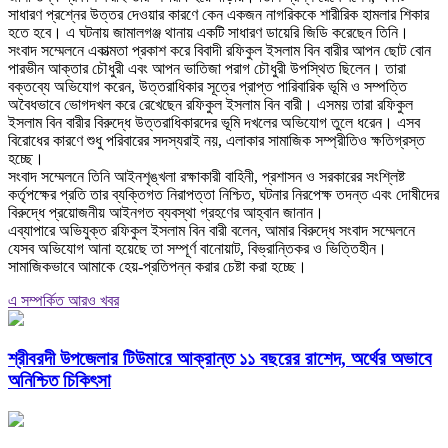
সাধারণ প্রশ্নের উত্তর দেওয়ার কারণে কেন একজন নাগরিককে শারীরিক হামলার শিকার
হতে হবে। এ ঘটনায় জামালগঞ্জ থানায় একটি সাধারণ ডায়েরি জিডি করেছেন তিনি।
‎সংবাদ সম্মেলনে একাত্মতা প্রকাশ করে বিবাদী রফিকুল ইসলাম বিন বারীর আপন ছোট বোন
পারভীন আক্তার চৌধুরী এবং আপন ভাতিজা পরাগ চৌধুরী উপস্থিত ছিলেন। তারা
বক্তব্যে অভিযোগ করেন, উত্তরাধিকার সূত্রে প্রাপ্ত পারিবারিক ভূমি ও সম্পত্তি
অবৈধভাবে ভোগদখল করে রেখেছেন রফিকুল ইসলাম বিন বারী। এসময় তারা রফিকুল
ইসলাম বিন বারীর বিরুদ্ধে উত্তরাধিকারদের ভূমি দখলের অভিযোগ তুলে ধরেন। এসব
বিরোধের কারণে শুধু পরিবারের সদস্যরাই নয়, এলাকার সামাজিক সম্প্রীতিও ক্ষতিগ্রস্ত
হচ্ছে।
‎সংবাদ সম্মেলনে তিনি আইনশৃঙ্খলা রক্ষাকারী বাহিনী, প্রশাসন ও সরকারের সংশ্লিষ্ট
কর্তৃপক্ষের প্রতি তার ব্যক্তিগত নিরাপত্তা নিশ্চিত, ঘটনার নিরপেক্ষ তদন্ত এবং দোষীদের
বিরুদ্ধে প্রয়োজনীয় আইনগত ব্যবস্থা গ্রহণের আহ্বান জানান।
‎এব্যাপারে অভিযুক্ত রফিকুল ইসলাম বিন বারী বলেন, আমার বিরুদ্ধে সংবাদ সম্মেলনে
যেসব অভিযোগ আনা হয়েছে তা সম্পূর্ণ বানোয়াট, বিভ্রান্তিকর ও ভিত্তিহীন।
সামাজিকভাবে আমাকে হেয়-প্রতিপন্ন করার চেষ্টা করা হচ্ছে।
এ সম্পর্কিত আরও খবর
শ্রীবরদী উপজেলার টিউমারে আক্রান্ত ১১ বছরের রাশেদ, অর্থের অভাবে
অনিশ্চিত চিকিৎসা