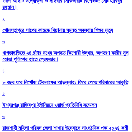
তরুণ আইটি উদ্যোক্তা ও সাইবার সিকিউরিটি বিশেষজ্ঞ: মোঃ হাবিবুর
রহমান।
২
গোমস্তাপুরে সাপের কামড়ে বিছানায় ঘুমন্ত অবস্থায় শিশুর মৃত্যু
৩
খাগড়াছড়িতে ২৪ ঘন্টার মধ্যে অপহৃত কিশোরী উদ্ধার, অপহরণ কারীর মূল
হোতা পুলিশের হাতে গ্রেফতার।
৪
৮ বছর ধরে নিখোঁজ টেকনাফের আব্দুল্লাহ: ফিরে পেতে পরিবারের আকুতি
৫
ঈশ্বরগঞ্জ রাজিবপুর ইউনিয়নে ওয়ার্ড প্রতিনিধি সম্মেলন
৬
রাজশাহী মহিলা পরিষদ জেলা শাখার উদ্যোগে সাংগঠনিক পক্ষ ২০২৪ কর্মী