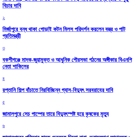
বিচার দাবি
২
মির্জাপুরে বন্ধ থাকা গোড়াই কটন মিলস পরিদর্শন করলেন বস্ত্র ও পাট
প্রতিমন্ত্রী
৩
বকশীগঞ্জে মাদক-জুয়ামুক্ত ও আধুনিক পৌরসভা গঠনের অঙ্গীকার বিএনপি
নেতা শাকিলের
৪
রপ্তানি শিল্প বাঁচাতে নিরবিচ্ছিন্ন গ্যাস-বিদ্যুৎ সরবরাহের দাবি
৫
জামালপুরে সেচ পাম্পের তারে বিদ্যুৎস্পষ্ট হয়ে কৃষকের মৃত্যু
৬