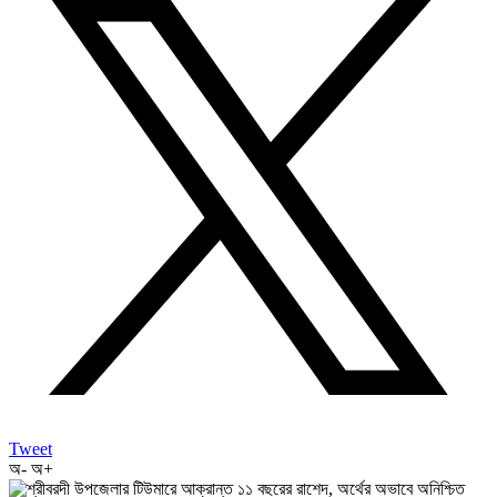
Tweet
অ-
অ+