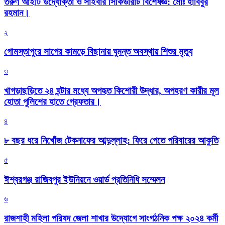
তরুণ আইটি উদ্যোক্তা ও সাইবার সিকিউরিটি বিশেষজ্ঞ: মোঃ হাবিবুর
রহমান।
২
গোমস্তাপুরে সাপের কামড়ে বিছানায় ঘুমন্ত অবস্থায় শিশুর মৃত্যু
৩
খাগড়াছড়িতে ২৪ ঘন্টার মধ্যে অপহৃত কিশোরী উদ্ধার, অপহরণ কারীর মূল
হোতা পুলিশের হাতে গ্রেফতার।
৪
৮ বছর ধরে নিখোঁজ টেকনাফের আব্দুল্লাহ: ফিরে পেতে পরিবারের আকুতি
৫
ঈশ্বরগঞ্জ রাজিবপুর ইউনিয়নে ওয়ার্ড প্রতিনিধি সম্মেলন
৬
রাজশাহী মহিলা পরিষদ জেলা শাখার উদ্যোগে সাংগঠনিক পক্ষ ২০২৪ কর্মী