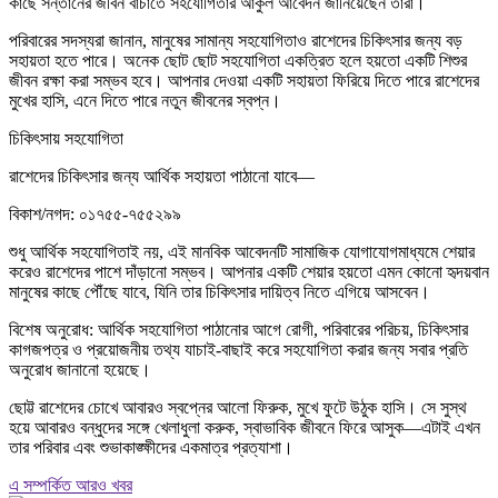
কাছে সন্তানের জীবন বাঁচাতে সহযোগিতার আকুল আবেদন জানিয়েছেন তারা।
পরিবারের সদস্যরা জানান, মানুষের সামান্য সহযোগিতাও রাশেদের চিকিৎসার জন্য বড়
সহায়তা হতে পারে। অনেক ছোট ছোট সহযোগিতা একত্রিত হলে হয়তো একটি শিশুর
জীবন রক্ষা করা সম্ভব হবে। আপনার দেওয়া একটি সহায়তা ফিরিয়ে দিতে পারে রাশেদের
মুখের হাসি, এনে দিতে পারে নতুন জীবনের স্বপ্ন।
চিকিৎসায় সহযোগিতা
রাশেদের চিকিৎসার জন্য আর্থিক সহায়তা পাঠানো যাবে—
বিকাশ/নগদ: ০১৭৫৫-৭৫৫২৯৯
শুধু আর্থিক সহযোগিতাই নয়, এই মানবিক আবেদনটি সামাজিক যোগাযোগমাধ্যমে শেয়ার
করেও রাশেদের পাশে দাঁড়ানো সম্ভব। আপনার একটি শেয়ার হয়তো এমন কোনো হৃদয়বান
মানুষের কাছে পৌঁছে যাবে, যিনি তার চিকিৎসার দায়িত্ব নিতে এগিয়ে আসবেন।
বিশেষ অনুরোধ: আর্থিক সহযোগিতা পাঠানোর আগে রোগী, পরিবারের পরিচয়, চিকিৎসার
কাগজপত্র ও প্রয়োজনীয় তথ্য যাচাই-বাছাই করে সহযোগিতা করার জন্য সবার প্রতি
অনুরোধ জানানো হয়েছে।
ছোট্ট রাশেদের চোখে আবারও স্বপ্নের আলো ফিরুক, মুখে ফুটে উঠুক হাসি। সে সুস্থ
হয়ে আবারও বন্ধুদের সঙ্গে খেলাধুলা করুক, স্বাভাবিক জীবনে ফিরে আসুক—এটাই এখন
তার পরিবার এবং শুভাকাঙ্ক্ষীদের একমাত্র প্রত্যাশা।
এ সম্পর্কিত আরও খবর