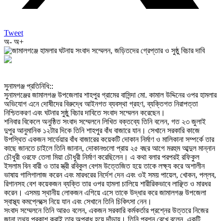
Tweet
অ-
অ+
‎সুনামগঞ্জ প্রতিনিধি::
‎সুনামগঞ্জের জামালগঞ্জ উপজেলার শাহপুর গ্রামের বাসিন্দা মো. কামাল উদ্দিনের ওপর হামলার
অভিযোগ এনে দোষীদের বিরুদ্ধে আইনগত ব্যবস্থা গ্রহণ, ব্যক্তিগত নিরাপত্তা
নিশ্চিতকরণ এবং ঘটনার সুষ্ঠু বিচার দাবিতে সংবাদ সম্মেলন করেছেন।
‎শনিবার বিকেলে অনুষ্ঠিত সংবাদ সম্মেলনে লিখিত বক্তব্যে তিনি বলেন, গত ২৩ জুলাই
দুপুর আনুমানিক ১২টার দিকে তিনি শাহপুর বাঁধ বাজারে যান। সেখানে সরকারি কাজে
উপস্থিত একজন সার্ভেয়ার বাঁধ বাজারের কয়েকটি দোকান নির্মাণ ও মালিকানা সম্পর্কে তার
কাছে জানতে চাইলে তিনি জানান, দোকানগুলো প্রায় ২৫ বছর আগে মরহুম আব্দুল মান্নান
চৌধুরী ওরফে তেলা মিয়া চৌধুরী নির্মাণ করেছিলেন। এ কথা বলার পরপরই রফিকুল
ইসলাম বিন বারী ও তার স্ত্রী রবিকুল বেগম উত্তেজিত হয়ে তাকে লক্ষ্য করে অশালীন
ভাষায় গালিগালাজ করেন এবং মারধরের নির্দেশ দেন এবং ওই সময় পায়েল, খোকন, পল্লব,
রিগানসহ বেশ কয়েকজন ব্যক্তি তার ওপর হামলা চালিয়ে শারীরিকভাবে লাঞ্ছিত ও মারধর
করেন। এসময় স্থানীয় লোকজন এগিয়ে এসে তাকে উদ্ধার করে জামালগঞ্জ উপজেলা
স্বাস্থ্য কমপ্লেক্সে নিয়ে যান এবং সেখানে তিনি চিকিৎসা নেন।
‎সংবাদ সম্মেলনে তিনি আরও বলেন, একজন সরকারি কর্মকর্তার প্রশ্নের উত্তরে নিজের
জানা তথ্য প্রকাশ করাই তার অপরাধ হয়ে দাঁড়ায়। তিনি প্রশ্ন রেখে বলেন, একটি