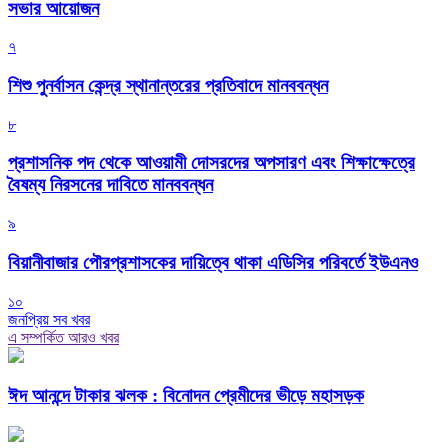
সভার আয়োজন
৭
শিশু পুনর্বাসন কেন্দ্র স্থানান্তরের প্রতিবাদে মানববন্ধন
৮
প্রশাসনিক পদ থেকে আওয়ামী দোসরদের অপসারণ এবং শিক্ষাক্ষেত্রে
বৈষম্য নিরসনের দাবিতে মানববন্ধন
৯
বিয়ানীবাজার পৌরপ্রশাসকের দায়িত্বে থাকা এডিসির পরিবর্তে ইউএনও
১০
জনপ্রিয় সব খবর
এ সম্পর্কিত আরও খবর
ঈদ আনন্দে টাকার ঝলক : বিনোদন প্রেমীদের ভীড়ে মহাসড়ক