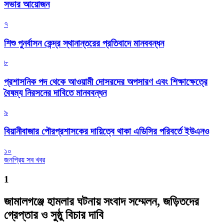
সভার আয়োজন
৭
শিশু পুনর্বাসন কেন্দ্র স্থানান্তরের প্রতিবাদে মানববন্ধন
৮
প্রশাসনিক পদ থেকে আওয়ামী দোসরদের অপসারণ এবং শিক্ষাক্ষেত্রে
বৈষম্য নিরসনের দাবিতে মানববন্ধন
৯
বিয়ানীবাজার পৌরপ্রশাসকের দায়িত্বে থাকা এডিসির পরিবর্তে ইউএনও
১০
জনপ্রিয় সব খবর
1
জামালগঞ্জে হামলার ঘটনায় সংবাদ সম্মেলন, জড়িতদের
গ্রেপ্তার ও সুষ্ঠু বিচার দাবি