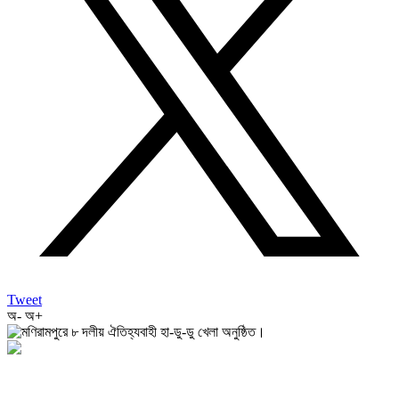
Tweet
অ-
অ+