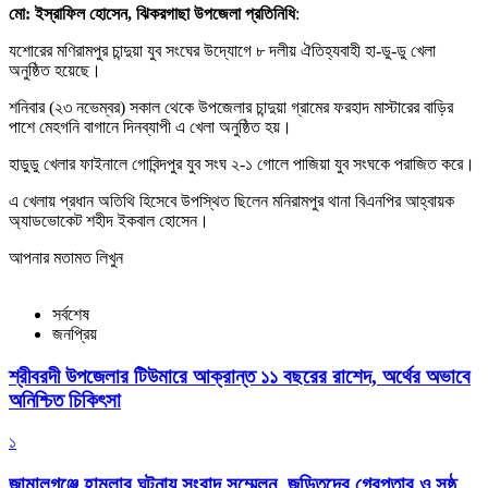
মো: ইস্রাফিল হোসেন, ঝিকরগাছা উপজেলা প্রতিনিধি
:
যশোরের মণিরামপুর চান্দুয়া যুব সংঘের উদ্যোগে ৮ দলীয় ঐতিহ্যবাহী হা-ডু-ডু খেলা
অনুষ্ঠিত হয়েছে।
শনিবার (২৩ নভেম্বর) সকাল থেকে উপজেলার চান্দুয়া গ্রামের ফরহাদ মাস্টারের বাড়ির
পাশে মেহগনি বাগানে দিনব্যাপী এ খেলা অনুষ্ঠিত হয়।
হাডুডু খেলার ফাইনালে গোবিন্দপুর যুব সংঘ ২-১ গোলে পাজিয়া যুব সংঘকে পরাজিত করে।
এ খেলায় প্রধান অতিথি হিসেবে উপস্থিত ছিলেন মনিরামপুর থানা বিএনপির আহ্বায়ক
অ্যাডভোকেট শহীদ ইকবাল হোসেন।
আপনার মতামত লিখুন
সর্বশেষ
জনপ্রিয়
শ্রীবরদী উপজেলার টিউমারে আক্রান্ত ১১ বছরের রাশেদ, অর্থের অভাবে
অনিশ্চিত চিকিৎসা
১
জামালগঞ্জে হামলার ঘটনায় সংবাদ সম্মেলন, জড়িতদের গ্রেপ্তার ও সুষ্ঠু