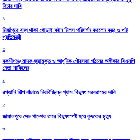
বিচার দাবি
২
মির্জাপুরে বন্ধ থাকা গোড়াই কটন মিলস পরিদর্শন করলেন বস্ত্র ও পাট
প্রতিমন্ত্রী
৩
বকশীগঞ্জে মাদক-জুয়ামুক্ত ও আধুনিক পৌরসভা গঠনের অঙ্গীকার বিএনপি
নেতা শাকিলের
৪
রপ্তানি শিল্প বাঁচাতে নিরবিচ্ছিন্ন গ্যাস-বিদ্যুৎ সরবরাহের দাবি
৫
জামালপুরে সেচ পাম্পের তারে বিদ্যুৎস্পষ্ট হয়ে কৃষকের মৃত্যু
৬