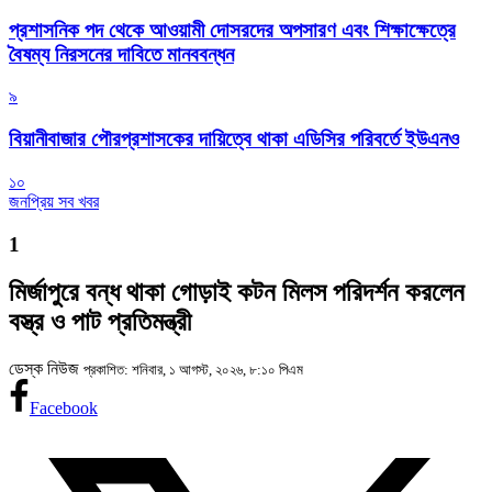
প্রশাসনিক পদ থেকে আওয়ামী দোসরদের অপসারণ এবং শিক্ষাক্ষেত্রে
বৈষম্য নিরসনের দাবিতে মানববন্ধন
৯
বিয়ানীবাজার পৌরপ্রশাসকের দায়িত্বে থাকা এডিসির পরিবর্তে ইউএনও
১০
জনপ্রিয় সব খবর
1
মির্জাপুরে বন্ধ থাকা গোড়াই কটন মিলস পরিদর্শন করলেন
বস্ত্র ও পাট প্রতিমন্ত্রী
ডেস্ক নিউজ
প্রকাশিত: শনিবার, ১ আগস্ট, ২০২৬, ৮:১০ পিএম
Facebook