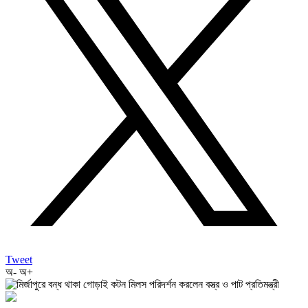
Tweet
অ-
অ+