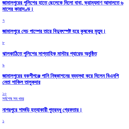
জামালপুরের পুলিশের হাতে ছেলেকে দিলো বাবা, ভ্রাম্যমাণ আদালতে ৬
মাসের কারাদণ্ড।
৭
জামালপুরে সেচ পাম্পের তারে বিদ্যুৎস্পষ্ট হয়ে কৃষকের মৃত্যু।
৮
‎ঝালকাঠিতে পুলিশের সাপ্তাহিক মাস্টার প্যারেড অনুষ্ঠিত
৯
জামালপুরের বকশীগঞ্জে পানি নিষ্কাশনের ব্যবস্থা করে দিলেন বিএনপি
নেতা শাকিল তালুকদার
১০
সর্বশেষ সব খবর
নাগরপুরে শাশুড়ি হত্যাকারী পুত্রবধু গ্রেফতার।
১