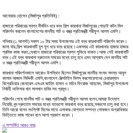
আনোয়ার হোসেন (মির্জাপুর প্রতিনিধি) :
হাজারো পরিবারের স্বপ্ন দীর্ঘদিন ধরে বন্ধ শিল্প কারখানা মির্জাপুরের গোড়াই কটন মিল
পরিদর্শন করলেন বাংলাদেশের মাননীয় পাট ও বস্ত্র প্রতিমন্ত্রী শরীফুল আলম এমপি।
শনিবার (১ আগস্ট) সকাল ১০ টার সময় উপজেলার এই বন্ধ কারখানাটি পরিদর্শন করেন।
জানা যায়,শিল্প কারখানাটি যুগ যুগ ধরে বন্ধ রয়েছে।একসময় এই কারখানায় হাজার হাজার
শ্রমিক কাজ করত,যেখানে হাজারো পরিবারের স্বপ্ন লুকিয়ে থাকত।আজ সেই কারখানাটি
বন্ধ।এই বন্ধ কারখানা দ্রুততম সময়ের মধ্যে চালু হবে এমন আশ্বাস দেন মাননীয় পাট
ও বস্ত্র প্রতিমন্ত্রী শরীফুল আলম এমপি।
কারখানা পরিদর্শনকালে আরোও উপস্থিত ছিলেন মির্জাপুরের মাননীয় সংসদ সদস্য আবুল
কালাম আজাদ সিদ্দিকী এমপি,বাংলাদেশ টেক্সটাইল মিলস্ করপোরেশনের চেয়ারম্যান
বিগ্রেডিয়ার জেনারেল এসএম জাহিদ হাসান ও সচিব ফিরোজ আহমেদ, মির্জাপুর উপজেলা
নির্বাহী অফিসার খান সালমান হাবিব সহ প্রমূখ।
পরিদর্শন শেষে মাননীয় পাট ও বস্ত্র প্রতিমন্ত্রী শরীফুল আলম বলেন,আমরা উদ্যোগ
নিয়েছি,খুব দ্রুততম সময়ের মধ্যে যতগুলো কারখানা বন্ধ রয়েছে,সবগুলো চালু করা হবে।
তিনি আরো বলেন সংশ্লিষ্ট মিলের সাথে এলাকার যোগ্যতা সম্পন্ন লোকজন অগ্রাধিকার
ভিত্তিতে কাজ পাবেন বলে আশা প্রকাশ করেন ।
এ সম্পর্কিত আরও খবর