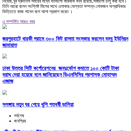
নিয়েছি,খুব দ্রুততম সময়ের মধ্যে যতগুলো কারখানা বন্ধ রয়েছে,সবগুলো চালু করা হবে।
তিনি আরো বলেন সংশ্লিষ্ট মিলের সাথে এলাকার যোগ্যতা সম্পন্ন লোকজন অগ্রাধিকার
ভিত্তিতে কাজ পাবেন বলে আশা প্রকাশ করেন ।
এ সম্পর্কিত আরও খবর
জয়পুরহাটে ধারকী গ্রামে ৩০০ ফিট রাস্তা সংস্কার করলেন বম্বু ইউনিয়ন
জামায়াত
ঢাকা উত্তর সিটি কর্পোরেশনের জনদুর্ভোগ কমাতে ১০০ কোটি টাকা
বরাদ্দ দেয়া হয়েছে বলে জানিয়েছেন ডিএনসিসির প্রশাসক মোহাম্মদ
এজাজ
সলঙ্গায় নতুন ঘর পেয়ে খুশি শতবর্ষী ডালিয়া
সর্বশেষ
জনপ্রিয়