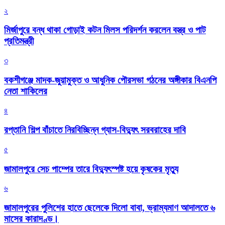
২
মির্জাপুরে বন্ধ থাকা গোড়াই কটন মিলস পরিদর্শন করলেন বস্ত্র ও পাট
প্রতিমন্ত্রী
৩
বকশীগঞ্জে মাদক-জুয়ামুক্ত ও আধুনিক পৌরসভা গঠনের অঙ্গীকার বিএনপি
নেতা শাকিলের
৪
রপ্তানি শিল্প বাঁচাতে নিরবিচ্ছিন্ন গ্যাস-বিদ্যুৎ সরবরাহের দাবি
৫
জামালপুরে সেচ পাম্পের তারে বিদ্যুৎস্পষ্ট হয়ে কৃষকের মৃত্যু
৬
জামালপুরের পুলিশের হাতে ছেলেকে দিলো বাবা, ভ্রাম্যমাণ আদালতে ৬
মাসের কারাদণ্ড।