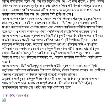
ভাষায় গালিগালাজ করেন এবং মারধরের নির্দেশ দেন এবং ওই সময় পায়েল, খোকন, পল্লব,
রিগানসহ বেশ কয়েকজন ব্যক্তি তার ওপর হামলা চালিয়ে শারীরিকভাবে লাঞ্ছিত ও মারধর
করেন। এসময় স্থানীয় লোকজন এগিয়ে এসে তাকে উদ্ধার করে জামালগঞ্জ উপজেলা
স্বাস্থ্য কমপ্লেক্সে নিয়ে যান এবং সেখানে তিনি চিকিৎসা নেন।
‎সংবাদ সম্মেলনে তিনি আরও বলেন, একজন সরকারি কর্মকর্তার প্রশ্নের উত্তরে নিজের
জানা তথ্য প্রকাশ করাই তার অপরাধ হয়ে দাঁড়ায়। তিনি প্রশ্ন রেখে বলেন, একটি
সাধারণ প্রশ্নের উত্তর দেওয়ার কারণে কেন একজন নাগরিককে শারীরিক হামলার শিকার
হতে হবে। এ ঘটনায় জামালগঞ্জ থানায় একটি সাধারণ ডায়েরি জিডি করেছেন তিনি।
‎সংবাদ সম্মেলনে একাত্মতা প্রকাশ করে বিবাদী রফিকুল ইসলাম বিন বারীর আপন ছোট বোন
পারভীন আক্তার চৌধুরী এবং আপন ভাতিজা পরাগ চৌধুরী উপস্থিত ছিলেন। তারা
বক্তব্যে অভিযোগ করেন, উত্তরাধিকার সূত্রে প্রাপ্ত পারিবারিক ভূমি ও সম্পত্তি
অবৈধভাবে ভোগদখল করে রেখেছেন রফিকুল ইসলাম বিন বারী। এসময় তারা রফিকুল
ইসলাম বিন বারীর বিরুদ্ধে উত্তরাধিকারদের ভূমি দখলের অভিযোগ তুলে ধরেন। এসব
বিরোধের কারণে শুধু পরিবারের সদস্যরাই নয়, এলাকার সামাজিক সম্প্রীতিও ক্ষতিগ্রস্ত
হচ্ছে।
‎সংবাদ সম্মেলনে তিনি আইনশৃঙ্খলা রক্ষাকারী বাহিনী, প্রশাসন ও সরকারের সংশ্লিষ্ট
কর্তৃপক্ষের প্রতি তার ব্যক্তিগত নিরাপত্তা নিশ্চিত, ঘটনার নিরপেক্ষ তদন্ত এবং দোষীদের
বিরুদ্ধে প্রয়োজনীয় আইনগত ব্যবস্থা গ্রহণের আহ্বান জানান।
‎এব্যাপারে অভিযুক্ত রফিকুল ইসলাম বিন বারী বলেন, আমার বিরুদ্ধে সংবাদ সম্মেলনে
যেসব অভিযোগ আনা হয়েছে তা সম্পূর্ণ বানোয়াট, বিভ্রান্তিকর ও ভিত্তিহীন।
সামাজিকভাবে আমাকে হেয়-প্রতিপন্ন করার চেষ্টা করা হচ্ছে।
এ সম্পর্কিত আরও খবর