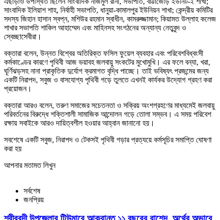
এছাড়াও উপস্থিত ছিলেন সাংবাদিক নাজমুল রানা, সভাপতি, বাট্টাজোড় ইউনিট-২ শাখা;
সাংবাদিক ইলিয়াশ শাহ, নির্বাহী সভাপতি, ধানুয়া-কামালপুর ইউনিয়ন শাখা; কেন্দ্রীয় কমিটির
সদস্য জিহান হাসান স্বপ্ন, মশিউর রহমান স্বাধীন, কামরুজ্জামান; কিয়ামত উল্লাহ কলেজ
শাখার সভাপতি শাকিল আহাম্মেদ এবং মাহিনসহ সংগঠনের অন্যান্য নেতৃবৃন্দ ও
স্বেচ্ছাসেবীরা।
বক্তারা বলেন, উন্নত বিশ্বের অতিরিক্ত ফসিল ফুয়েল ব্যবহার এবং পরিবেশবিধ্বংসী
কর্মকাণ্ডের কারণে পৃথিবী আজ ভয়াবহ জলবায়ু সংকটের মুখোমুখি। এর ফলে বন্যা, খরা,
ঘূর্ণিঝড়সহ নানা প্রাকৃতিক দুর্যোগ ক্রমাগত বৃদ্ধি পাচ্ছে। তাই ভবিষ্যৎ প্রজন্মের জন্য
একটি নিরাপদ, সবুজ ও বাসযোগ্য পৃথিবী গড়ে তুলতে এখনই কার্যকর উদ্যোগ গ্রহণ করা
প্রয়োজন।
বক্তারা আরও বলেন, তরুণ সমাজের সচেতনতা ও সক্রিয় অংশগ্রহণের মাধ্যমেই জলবায়ু
পরিবর্তনের বিরুদ্ধে শক্তিশালী সামাজিক আন্দোলন গড়ে তোলা সম্ভব। এ সময় পরিবেশ
রক্ষায় সবাইকে আরও দায়িত্বশীল হওয়ার আহ্বান জানানো হয়।
সবশেষে একটি সবুজ, নিরাপদ ও টেকসই পৃথিবী গড়ার প্রত্যয়ে কর্মসূচির সমাপ্তি ঘোষণা
করা হয়
আপনার মতামত লিখুন
সর্বশেষ
জনপ্রিয়
শ্রীবরদী উপজেলার টিউমারে আক্রান্ত ১১ বছরের রাশেদ, অর্থের অভাবে