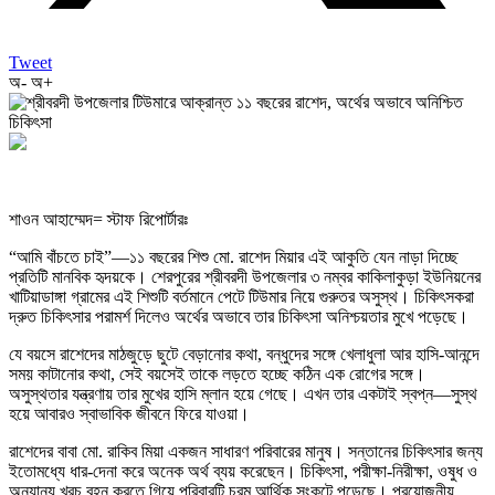
Tweet
অ-
অ+
শাওন আহাম্মেদ= স্টাফ রিপোর্টারঃ
“আমি বাঁচতে চাই”—১১ বছরের শিশু মো. রাশেদ মিয়ার এই আকুতি যেন নাড়া দিচ্ছে
প্রতিটি মানবিক হৃদয়কে। শেরপুরের শ্রীবরদী উপজেলার ৩ নম্বর কাকিলাকুড়া ইউনিয়নের
খাটিয়াডাঙ্গা গ্রামের এই শিশুটি বর্তমানে পেটে টিউমার নিয়ে গুরুতর অসুস্থ। চিকিৎসকরা
দ্রুত চিকিৎসার পরামর্শ দিলেও অর্থের অভাবে তার চিকিৎসা অনিশ্চয়তার মুখে পড়েছে।
যে বয়সে রাশেদের মাঠজুড়ে ছুটে বেড়ানোর কথা, বন্ধুদের সঙ্গে খেলাধুলা আর হাসি-আনন্দে
সময় কাটানোর কথা, সেই বয়সেই তাকে লড়তে হচ্ছে কঠিন এক রোগের সঙ্গে।
অসুস্থতার যন্ত্রণায় তার মুখের হাসি ম্লান হয়ে গেছে। এখন তার একটাই স্বপ্ন—সুস্থ
হয়ে আবারও স্বাভাবিক জীবনে ফিরে যাওয়া।
রাশেদের বাবা মো. রাকিব মিয়া একজন সাধারণ পরিবারের মানুষ। সন্তানের চিকিৎসার জন্য
ইতোমধ্যে ধার-দেনা করে অনেক অর্থ ব্যয় করেছেন। চিকিৎসা, পরীক্ষা-নিরীক্ষা, ওষুধ ও
অন্যান্য খরচ বহন করতে গিয়ে পরিবারটি চরম আর্থিক সংকটে পড়েছে। প্রয়োজনীয়