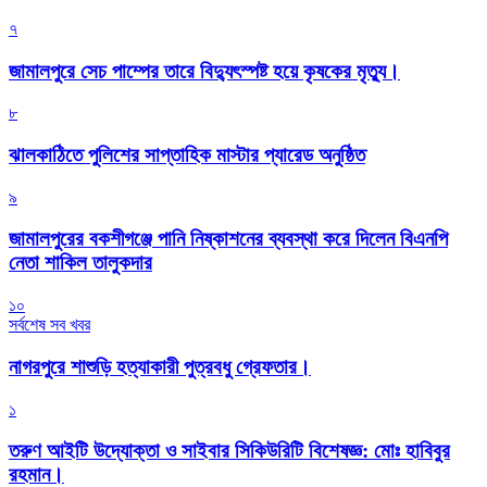
৭
জামালপুরে সেচ পাম্পের তারে বিদ্যুৎস্পষ্ট হয়ে কৃষকের মৃত্যু।
৮
‎ঝালকাঠিতে পুলিশের সাপ্তাহিক মাস্টার প্যারেড অনুষ্ঠিত
৯
জামালপুরের বকশীগঞ্জে পানি নিষ্কাশনের ব্যবস্থা করে দিলেন বিএনপি
নেতা শাকিল তালুকদার
১০
সর্বশেষ সব খবর
নাগরপুরে শাশুড়ি হত্যাকারী পুত্রবধু গ্রেফতার।
১
তরুণ আইটি উদ্যোক্তা ও সাইবার সিকিউরিটি বিশেষজ্ঞ: মোঃ হাবিবুর
রহমান।