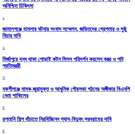
অনিশ্চিত চিকিৎসা
১
জামালগঞ্জে হামলার ঘটনায় সংবাদ সম্মেলন, জড়িতদের গ্রেপ্তার ও সুষ্ঠু
বিচার দাবি
২
মির্জাপুরে বন্ধ থাকা গোড়াই কটন মিলস পরিদর্শন করলেন বস্ত্র ও পাট
প্রতিমন্ত্রী
৩
বকশীগঞ্জে মাদক-জুয়ামুক্ত ও আধুনিক পৌরসভা গঠনের অঙ্গীকার বিএনপি
নেতা শাকিলের
৪
রপ্তানি শিল্প বাঁচাতে নিরবিচ্ছিন্ন গ্যাস-বিদ্যুৎ সরবরাহের দাবি
৫