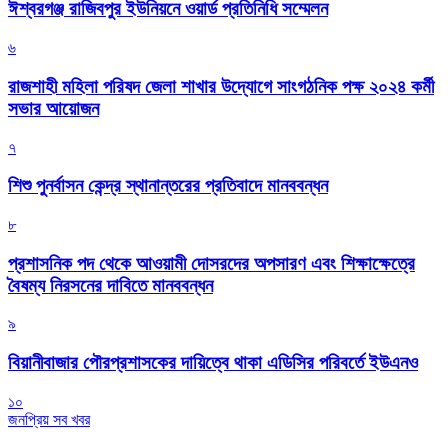
ঈশ্বরগঞ্জ রাজিবপুর ইউনিয়নে ওয়ার্ড প্রতিনিধি সম্মেলন
৬
রাজশাহী মহিলা পরিষদ জেলা শাখার উদ্যোগে সাংগঠনিক পক্ষ ২০২৪ কর্মী
সভার আয়োজন
৭
শিশু পুনর্বাসন কেন্দ্র স্থানান্তরের প্রতিবাদে মানববন্ধন
৮
প্রশাসনিক পদ থেকে আওয়ামী দোসরদের অপসারণ এবং শিক্ষাক্ষেত্রে
বৈষম্য নিরসনের দাবিতে মানববন্ধন
৯
বিয়ানীবাজার পৌরপ্রশাসকের দায়িত্বে থাকা এডিসির পরিবর্তে ইউএনও
১০
জনপ্রিয় সব খবর