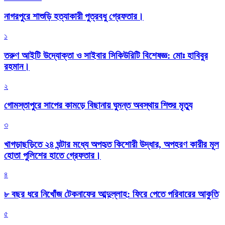
নাগরপুরে শাশুড়ি হত্যাকারী পুত্রবধু গ্রেফতার।
১
তরুণ আইটি উদ্যোক্তা ও সাইবার সিকিউরিটি বিশেষজ্ঞ: মোঃ হাবিবুর
রহমান।
২
গোমস্তাপুরে সাপের কামড়ে বিছানায় ঘুমন্ত অবস্থায় শিশুর মৃত্যু
৩
খাগড়াছড়িতে ২৪ ঘন্টার মধ্যে অপহৃত কিশোরী উদ্ধার, অপহরণ কারীর মূল
হোতা পুলিশের হাতে গ্রেফতার।
৪
৮ বছর ধরে নিখোঁজ টেকনাফের আব্দুল্লাহ: ফিরে পেতে পরিবারের আকুতি
৫