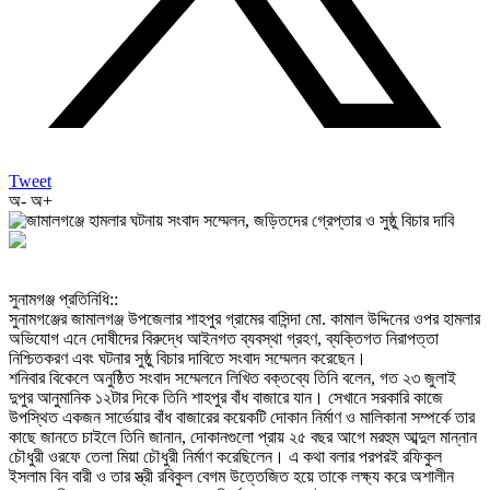
Tweet
অ-
অ+
‎সুনামগঞ্জ প্রতিনিধি::
‎সুনামগঞ্জের জামালগঞ্জ উপজেলার শাহপুর গ্রামের বাসিন্দা মো. কামাল উদ্দিনের ওপর হামলার
অভিযোগ এনে দোষীদের বিরুদ্ধে আইনগত ব্যবস্থা গ্রহণ, ব্যক্তিগত নিরাপত্তা
নিশ্চিতকরণ এবং ঘটনার সুষ্ঠু বিচার দাবিতে সংবাদ সম্মেলন করেছেন।
‎শনিবার বিকেলে অনুষ্ঠিত সংবাদ সম্মেলনে লিখিত বক্তব্যে তিনি বলেন, গত ২৩ জুলাই
দুপুর আনুমানিক ১২টার দিকে তিনি শাহপুর বাঁধ বাজারে যান। সেখানে সরকারি কাজে
উপস্থিত একজন সার্ভেয়ার বাঁধ বাজারের কয়েকটি দোকান নির্মাণ ও মালিকানা সম্পর্কে তার
কাছে জানতে চাইলে তিনি জানান, দোকানগুলো প্রায় ২৫ বছর আগে মরহুম আব্দুল মান্নান
চৌধুরী ওরফে তেলা মিয়া চৌধুরী নির্মাণ করেছিলেন। এ কথা বলার পরপরই রফিকুল
ইসলাম বিন বারী ও তার স্ত্রী রবিকুল বেগম উত্তেজিত হয়ে তাকে লক্ষ্য করে অশালীন