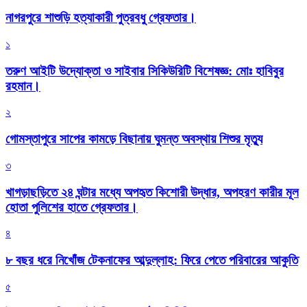
নাগরপুরে শাশুড়ি হত্যাকারী পুত্রবধু গ্রেফতার।
১
তরুণ আইটি উদ্যোক্তা ও সাইবার সিকিউরিটি বিশেষজ্ঞ: মোঃ হাবিবুর
রহমান।
২
গোমস্তাপুরে সাপের কামড়ে বিছানায় ঘুমন্ত অবস্থায় শিশুর মৃত্যু
৩
খাগড়াছড়িতে ২৪ ঘন্টার মধ্যে অপহৃত কিশোরী উদ্ধার, অপহরণ কারীর মূল
হোতা পুলিশের হাতে গ্রেফতার।
৪
৮ বছর ধরে নিখোঁজ টেকনাফের আব্দুল্লাহ: ফিরে পেতে পরিবারের আকুতি
৫