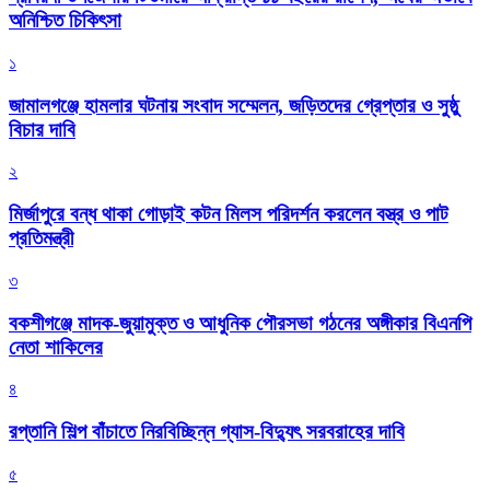
অনিশ্চিত চিকিৎসা
১
জামালগঞ্জে হামলার ঘটনায় সংবাদ সম্মেলন, জড়িতদের গ্রেপ্তার ও সুষ্ঠু
বিচার দাবি
২
মির্জাপুরে বন্ধ থাকা গোড়াই কটন মিলস পরিদর্শন করলেন বস্ত্র ও পাট
প্রতিমন্ত্রী
৩
বকশীগঞ্জে মাদক-জুয়ামুক্ত ও আধুনিক পৌরসভা গঠনের অঙ্গীকার বিএনপি
নেতা শাকিলের
৪
রপ্তানি শিল্প বাঁচাতে নিরবিচ্ছিন্ন গ্যাস-বিদ্যুৎ সরবরাহের দাবি
৫