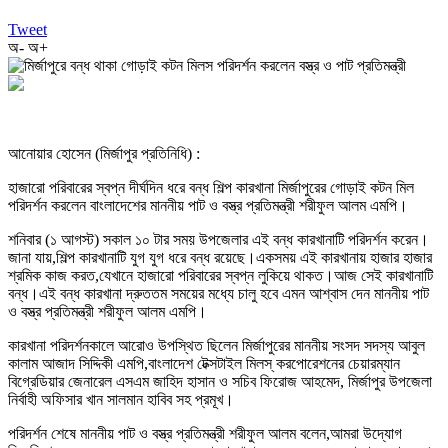
Tweet
অ-
অ+
আনোয়ার হোসেন (মির্জাপুর প্রতিনিধি) :
হাজারো পরিবারের স্বপ্ন দীর্ঘদিন ধরে বন্ধ শিল্প কারখানা মির্জাপুরের গোড়াই কটন মিল
পরিদর্শন করলেন বাংলাদেশের মাননীয় পাট ও বস্ত্র প্রতিমন্ত্রী শরীফুল আলম এমপি।
শনিবার (১ আগস্ট) সকাল ১০ টার সময় উপজেলার এই বন্ধ কারখানাটি পরিদর্শন করেন।
জানা যায়,শিল্প কারখানাটি যুগ যুগ ধরে বন্ধ রয়েছে।একসময় এই কারখানায় হাজার হাজার
শ্রমিক কাজ করত,যেখানে হাজারো পরিবারের স্বপ্ন লুকিয়ে থাকত।আজ সেই কারখানাটি
বন্ধ।এই বন্ধ কারখানা দ্রুততম সময়ের মধ্যে চালু হবে এমন আশ্বাস দেন মাননীয় পাট
ও বস্ত্র প্রতিমন্ত্রী শরীফুল আলম এমপি।
কারখানা পরিদর্শনকালে আরোও উপস্থিত ছিলেন মির্জাপুরের মাননীয় সংসদ সদস্য আবুল
কালাম আজাদ সিদ্দিকী এমপি,বাংলাদেশ টেক্সটাইল মিলস্ করপোরেশনের চেয়ারম্যান
বিগ্রেডিয়ার জেনারেল এসএম জাহিদ হাসান ও সচিব ফিরোজ আহমেদ, মির্জাপুর উপজেলা
নির্বাহী অফিসার খান সালমান হাবিব সহ প্রমূখ।
পরিদর্শন শেষে মাননীয় পাট ও বস্ত্র প্রতিমন্ত্রী শরীফুল আলম বলেন,আমরা উদ্যোগ