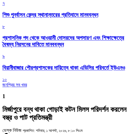
৭
শিশু পুনর্বাসন কেন্দ্র স্থানান্তরের প্রতিবাদে মানববন্ধন
৮
প্রশাসনিক পদ থেকে আওয়ামী দোসরদের অপসারণ এবং শিক্ষাক্ষেত্রে
বৈষম্য নিরসনের দাবিতে মানববন্ধন
৯
বিয়ানীবাজার পৌরপ্রশাসকের দায়িত্বে থাকা এডিসির পরিবর্তে ইউএনও
১০
জনপ্রিয় সব খবর
1
মির্জাপুরে বন্ধ থাকা গোড়াই কটন মিলস পরিদর্শন করলেন
বস্ত্র ও পাট প্রতিমন্ত্রী
ডেস্ক নিউজ
প্রকাশিত: শনিবার, ১ আগস্ট, ২০২৬, ৮:১০ পিএম