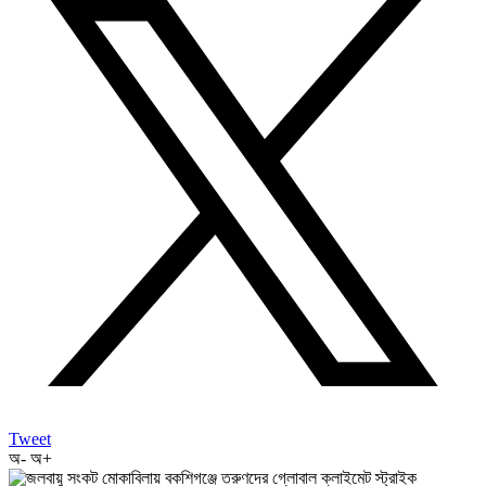
Tweet
অ-
অ+