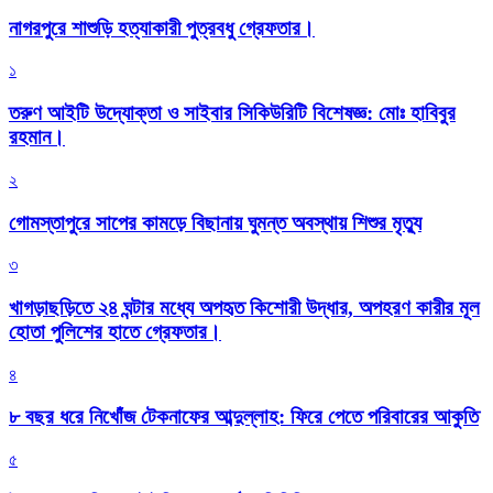
নাগরপুরে শাশুড়ি হত্যাকারী পুত্রবধু গ্রেফতার।
১
তরুণ আইটি উদ্যোক্তা ও সাইবার সিকিউরিটি বিশেষজ্ঞ: মোঃ হাবিবুর
রহমান।
২
গোমস্তাপুরে সাপের কামড়ে বিছানায় ঘুমন্ত অবস্থায় শিশুর মৃত্যু
৩
খাগড়াছড়িতে ২৪ ঘন্টার মধ্যে অপহৃত কিশোরী উদ্ধার, অপহরণ কারীর মূল
হোতা পুলিশের হাতে গ্রেফতার।
৪
৮ বছর ধরে নিখোঁজ টেকনাফের আব্দুল্লাহ: ফিরে পেতে পরিবারের আকুতি
৫