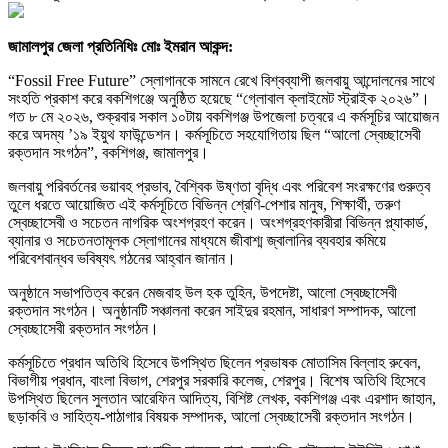
জামালপুর জেলা প্রতিনিধিঃ মোঃ ইমরান আকন্দ:
“Fossil Free Future” স্লোগানকে সামনে রেখে বিশ্বব্যাপী জলবায়ু আন্দোলনের সাথে
সংহতি প্রকাশ করে বকশিগঞ্জে অনুষ্ঠিত হয়েছে “গ্লোবাল ক্লাইমেট স্ট্রাইক ২০২৬”।
গত ৮ মে ২০২৬, শুক্রবার সকাল ১০টায় বকশিগঞ্জ উপজেলা চত্বরে এ কর্মসূচির আয়োজন
করে অদম্য ’১৯ ইয়ুথ ফাউন্ডেশন। কর্মসূচিতে সহযোগিতায় ছিল “আলো স্বেচ্ছাসেবী
রক্তদান সংগঠন”, বকশিগঞ্জ, জামালপুর।
জলবায়ু পরিবর্তনের ভয়াবহ প্রভাব, বৈশ্বিক উষ্ণতা বৃদ্ধি এবং পরিবেশ সংরক্ষণের গুরুত্ব
তুলে ধরতে আয়োজিত এই কর্মসূচিতে বিভিন্ন শ্রেণি-পেশার মানুষ, শিক্ষার্থী, তরুণ
স্বেচ্ছাসেবী ও সচেতন নাগরিক অংশগ্রহণ করেন। অংশগ্রহণকারীরা বিভিন্ন প্ল্যাকার্ড,
ব্যানার ও সচেতনতামূলক স্লোগানের মাধ্যমে জীবাশ্ম জ্বালানির ব্যবহার কমিয়ে
পরিবেশবান্ধব ভবিষ্যৎ গঠনের আহ্বান জানান।
অনুষ্ঠানে সভাপতিত্ব করেন মেজবাহ উল হক তুহিন, উপদেষ্টা, আলো স্বেচ্ছাসেবী
রক্তদান সংগঠন। অনুষ্ঠানটি সঞ্চালনা করেন সাইদুর রহমান, সাধারণ সম্পাদক, আলো
স্বেচ্ছাসেবী রক্তদান সংগঠন।
কর্মসূচিতে প্রধান অতিথি হিসেবে উপস্থিত ছিলেন প্রভাষক মোতাসিম বিল্লাহ রুবেল,
বিভাগীয় প্রধান, বাংলা বিভাগ, শেরপুর সরকারি কলেজ, শেরপুর। বিশেষ অতিথি হিসেবে
উপস্থিত ছিলেন সুলতান আরেফিন আদিত্য, বিশিষ্ট লেখক, বকশিগঞ্জ এবং এরশাদ জাহান,
ছড়াকবি ও সাহিত্য-পাঠাগার বিষয়ক সম্পাদক, আলো স্বেচ্ছাসেবী রক্তদান সংগঠন।