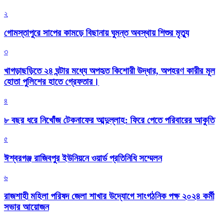
২
গোমস্তাপুরে সাপের কামড়ে বিছানায় ঘুমন্ত অবস্থায় শিশুর মৃত্যু
৩
খাগড়াছড়িতে ২৪ ঘন্টার মধ্যে অপহৃত কিশোরী উদ্ধার, অপহরণ কারীর মূল
হোতা পুলিশের হাতে গ্রেফতার।
৪
৮ বছর ধরে নিখোঁজ টেকনাফের আব্দুল্লাহ: ফিরে পেতে পরিবারের আকুতি
৫
ঈশ্বরগঞ্জ রাজিবপুর ইউনিয়নে ওয়ার্ড প্রতিনিধি সম্মেলন
৬
রাজশাহী মহিলা পরিষদ জেলা শাখার উদ্যোগে সাংগঠনিক পক্ষ ২০২৪ কর্মী
সভার আয়োজন