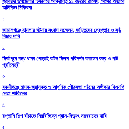
শ্রীবরদী উপজেলার টিউমারে আক্রান্ত ১১ বছরের রাশেদ, অর্থের অভাবে
অনিশ্চিত চিকিৎসা
১
জামালগঞ্জে হামলার ঘটনায় সংবাদ সম্মেলন, জড়িতদের গ্রেপ্তার ও সুষ্ঠু
বিচার দাবি
২
মির্জাপুরে বন্ধ থাকা গোড়াই কটন মিলস পরিদর্শন করলেন বস্ত্র ও পাট
প্রতিমন্ত্রী
৩
বকশীগঞ্জে মাদক-জুয়ামুক্ত ও আধুনিক পৌরসভা গঠনের অঙ্গীকার বিএনপি
নেতা শাকিলের
৪
রপ্তানি শিল্প বাঁচাতে নিরবিচ্ছিন্ন গ্যাস-বিদ্যুৎ সরবরাহের দাবি
৫