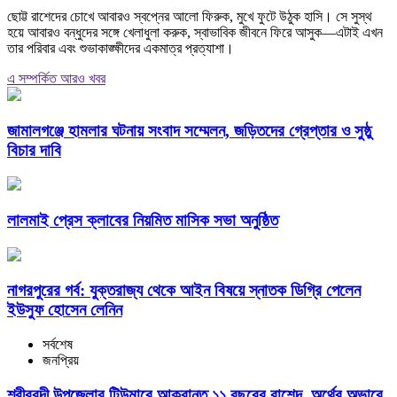
ছোট্ট রাশেদের চোখে আবারও স্বপ্নের আলো ফিরুক, মুখে ফুটে উঠুক হাসি। সে সুস্থ
হয়ে আবারও বন্ধুদের সঙ্গে খেলাধুলা করুক, স্বাভাবিক জীবনে ফিরে আসুক—এটাই এখন
তার পরিবার এবং শুভাকাঙ্ক্ষীদের একমাত্র প্রত্যাশা।
এ সম্পর্কিত আরও খবর
জামালগঞ্জে হামলার ঘটনায় সংবাদ সম্মেলন, জড়িতদের গ্রেপ্তার ও সুষ্ঠু
বিচার দাবি
লালমাই প্রেস ক্লাবের নিয়মিত মাসিক সভা অনুষ্ঠিত
নাগরপুরের গর্ব: যুক্তরাজ্য থেকে আইন বিষয়ে স্নাতক ডিগ্রি পেলেন
ইউসুফ হোসেন লেনিন
সর্বশেষ
জনপ্রিয়
শ্রীবরদী উপজেলার টিউমারে আক্রান্ত ১১ বছরের রাশেদ, অর্থের অভাবে