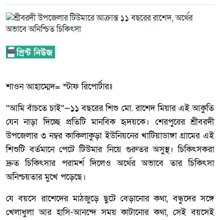
শাওন আহাম্মেদ= স্টাফ রিপোর্টারঃ
“আমি বাঁচতে চাই”—১১ বছরের শিশু মো. রাশেদ মিয়ার এই আকুতি
যেন নাড়া দিচ্ছে প্রতিটি মানবিক হৃদয়কে। শেরপুরের শ্রীবরদী
উপজেলার ৩ নম্বর কাকিলাকুড়া ইউনিয়নের খাটিয়াডাঙ্গা গ্রামের এই
শিশুটি বর্তমানে পেটে টিউমার নিয়ে গুরুতর অসুস্থ। চিকিৎসকরা
দ্রুত চিকিৎসার পরামর্শ দিলেও অর্থের অভাবে তার চিকিৎসা
অনিশ্চয়তার মুখে পড়েছে।
যে বয়সে রাশেদের মাঠজুড়ে ছুটে বেড়ানোর কথা, বন্ধুদের সঙ্গে
খেলাধুলা আর হাসি-আনন্দে সময় কাটানোর কথা, সেই বয়সেই