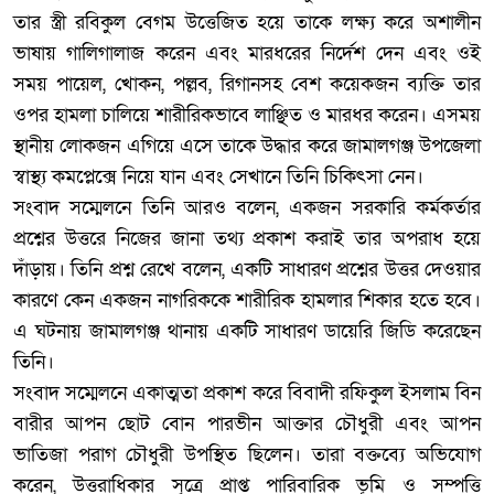
তার স্ত্রী রবিকুল বেগম উত্তেজিত হয়ে তাকে লক্ষ্য করে অশালীন
ভাষায় গালিগালাজ করেন এবং মারধরের নির্দেশ দেন এবং ওই
সময় পায়েল, খোকন, পল্লব, রিগানসহ বেশ কয়েকজন ব্যক্তি তার
ওপর হামলা চালিয়ে শারীরিকভাবে লাঞ্ছিত ও মারধর করেন। এসময়
স্থানীয় লোকজন এগিয়ে এসে তাকে উদ্ধার করে জামালগঞ্জ উপজেলা
স্বাস্থ্য কমপ্লেক্সে নিয়ে যান এবং সেখানে তিনি চিকিৎসা নেন।
‎সংবাদ সম্মেলনে তিনি আরও বলেন, একজন সরকারি কর্মকর্তার
প্রশ্নের উত্তরে নিজের জানা তথ্য প্রকাশ করাই তার অপরাধ হয়ে
দাঁড়ায়। তিনি প্রশ্ন রেখে বলেন, একটি সাধারণ প্রশ্নের উত্তর দেওয়ার
কারণে কেন একজন নাগরিককে শারীরিক হামলার শিকার হতে হবে।
এ ঘটনায় জামালগঞ্জ থানায় একটি সাধারণ ডায়েরি জিডি করেছেন
তিনি।
‎সংবাদ সম্মেলনে একাত্মতা প্রকাশ করে বিবাদী রফিকুল ইসলাম বিন
বারীর আপন ছোট বোন পারভীন আক্তার চৌধুরী এবং আপন
ভাতিজা পরাগ চৌধুরী উপস্থিত ছিলেন। তারা বক্তব্যে অভিযোগ
করেন, উত্তরাধিকার সূত্রে প্রাপ্ত পারিবারিক ভূমি ও সম্পত্তি