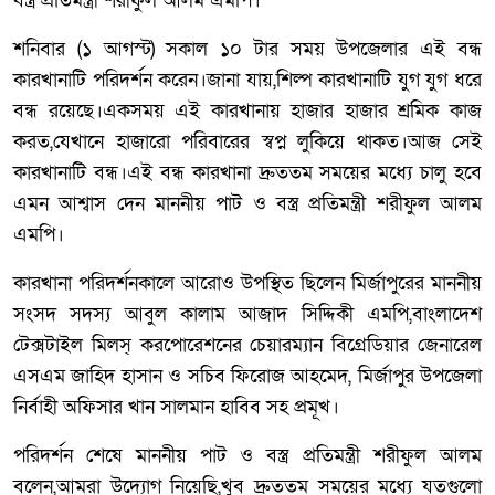
বস্ত্র প্রতিমন্ত্রী শরীফুল আলম এমপি।
শনিবার (১ আগস্ট) সকাল ১০ টার সময় উপজেলার এই বন্ধ
কারখানাটি পরিদর্শন করেন।জানা যায়,শিল্প কারখানাটি যুগ যুগ ধরে
বন্ধ রয়েছে।একসময় এই কারখানায় হাজার হাজার শ্রমিক কাজ
করত,যেখানে হাজারো পরিবারের স্বপ্ন লুকিয়ে থাকত।আজ সেই
কারখানাটি বন্ধ।এই বন্ধ কারখানা দ্রুততম সময়ের মধ্যে চালু হবে
এমন আশ্বাস দেন মাননীয় পাট ও বস্ত্র প্রতিমন্ত্রী শরীফুল আলম
এমপি।
কারখানা পরিদর্শনকালে আরোও উপস্থিত ছিলেন মির্জাপুরের মাননীয়
সংসদ সদস্য আবুল কালাম আজাদ সিদ্দিকী এমপি,বাংলাদেশ
টেক্সটাইল মিলস্ করপোরেশনের চেয়ারম্যান বিগ্রেডিয়ার জেনারেল
এসএম জাহিদ হাসান ও সচিব ফিরোজ আহমেদ, মির্জাপুর উপজেলা
নির্বাহী অফিসার খান সালমান হাবিব সহ প্রমূখ।
পরিদর্শন শেষে মাননীয় পাট ও বস্ত্র প্রতিমন্ত্রী শরীফুল আলম
বলেন,আমরা উদ্যোগ নিয়েছি,খুব দ্রুততম সময়ের মধ্যে যতগুলো