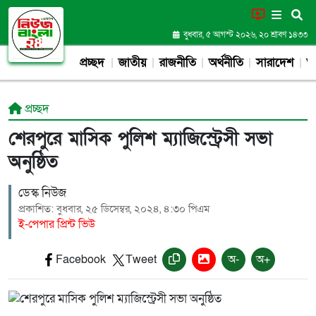
বুধবার, ৫ আগস্ট ২০২৬, ২০ শ্রাবণ ১৪৩৩
প্রচ্ছদ
জাতীয়
রাজনীতি
অর্থনীতি
সারাদেশ
আন
প্রচ্ছদ
শেরপুরে মাসিক পুলিশ ম্যাজিস্ট্রেসী সভা
অনুষ্ঠিত
ডেস্ক নিউজ
প্রকাশিত: বুধবার, ২৫ ডিসেম্বর, ২০২৪, ৪:৩০ পিএম
ই-পেপার প্রিন্ট ভিউ
Facebook
Tweet
অ-
অ+