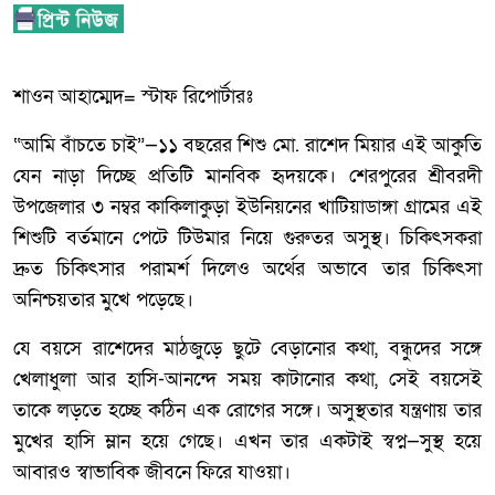
শাওন আহাম্মেদ= স্টাফ রিপোর্টারঃ
“আমি বাঁচতে চাই”—১১ বছরের শিশু মো. রাশেদ মিয়ার এই আকুতি
যেন নাড়া দিচ্ছে প্রতিটি মানবিক হৃদয়কে। শেরপুরের শ্রীবরদী
উপজেলার ৩ নম্বর কাকিলাকুড়া ইউনিয়নের খাটিয়াডাঙ্গা গ্রামের এই
শিশুটি বর্তমানে পেটে টিউমার নিয়ে গুরুতর অসুস্থ। চিকিৎসকরা
দ্রুত চিকিৎসার পরামর্শ দিলেও অর্থের অভাবে তার চিকিৎসা
অনিশ্চয়তার মুখে পড়েছে।
যে বয়সে রাশেদের মাঠজুড়ে ছুটে বেড়ানোর কথা, বন্ধুদের সঙ্গে
খেলাধুলা আর হাসি-আনন্দে সময় কাটানোর কথা, সেই বয়সেই
তাকে লড়তে হচ্ছে কঠিন এক রোগের সঙ্গে। অসুস্থতার যন্ত্রণায় তার
মুখের হাসি ম্লান হয়ে গেছে। এখন তার একটাই স্বপ্ন—সুস্থ হয়ে
আবারও স্বাভাবিক জীবনে ফিরে যাওয়া।