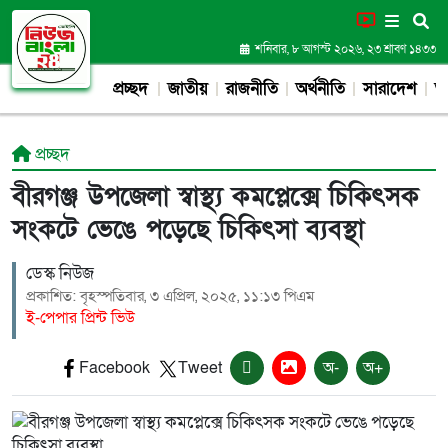
শনিবার, ৮ আগস্ট ২০২৬, ২৩ শ্রাবণ ১৪৩৩
প্রচ্ছদ
জাতীয়
রাজনীতি
অর্থনীতি
সারাদেশ
আন
প্রচ্ছদ
বীরগঞ্জ উপজেলা স্বাস্থ্য কমপ্লেক্সে চিকিৎসক
সংকটে ভেঙে পড়েছে চিকিৎসা ব্যবস্থা
ডেস্ক নিউজ
প্রকাশিত: বৃহস্পতিবার, ৩ এপ্রিল, ২০২৫, ১১:১৩ পিএম
ই-পেপার প্রিন্ট ভিউ
Facebook
Tweet
অ-
অ+