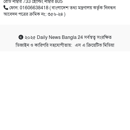
রোড নাম্বার 733 হোল্ডিং নাম্বার 805
ফোন: 01606638418 ( বাংলাদেশ তথ্য মন্ত্রণালয় কর্তৃক নিবন্ধন
আবেদন পত্রের ক্রমিক নং: ৩৫৬-২৪ )
২০২৫
Daily News Bangla 24
সর্বস্বত্ব সংরক্ষিত
ডিজাইন ও কারিগরি সহযোগীতায়:
এস এ ক্রিয়েটিভ মিডিয়া